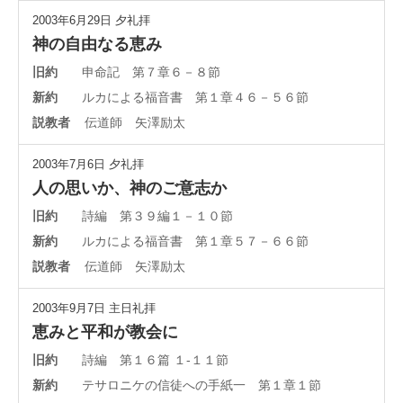
2003年6月29日
夕礼拝
神の自由なる恵み
旧約
申命記 第７章６－８節
新約
ルカによる福音書 第１章４６－５６節
説教者
伝道師 矢澤励太
2003年7月6日
夕礼拝
人の思いか、神のご意志か
旧約
詩編 第３９編１－１０節
新約
ルカによる福音書 第１章５７－６６節
説教者
伝道師 矢澤励太
2003年9月7日
主日礼拝
恵みと平和が教会に
旧約
詩編 第１６篇 １-１１節
新約
テサロニケの信徒への手紙一 第１章１節