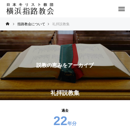
指路教会について
礼拝説教集
説教の恵みをアーカイブ
礼拝説教集
過去
22
年分