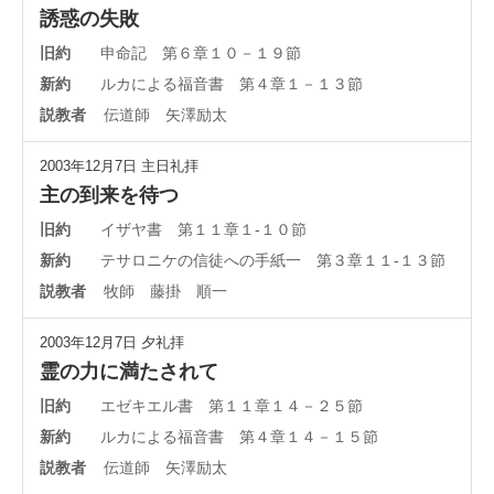
誘惑の失敗
旧約
申命記 第６章１０－１９節
新約
ルカによる福音書 第４章１－１３節
説教者
伝道師 矢澤励太
2003年12月7日
主日礼拝
主の到来を待つ
旧約
イザヤ書 第１１章１-１０節
新約
テサロニケの信徒への手紙一 第３章１１-１３節
説教者
牧師 藤掛 順一
2003年12月7日
夕礼拝
霊の力に満たされて
旧約
エゼキエル書 第１１章１４－２５節
新約
ルカによる福音書 第４章１４－１５節
説教者
伝道師 矢澤励太