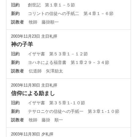
旧約
創世記 第１章１－５節
新約
コリントの信徒への手紙二 第４章１－６節
説教者
牧師 藤掛順一
2003年11月23日
主日礼拝
神の子羊
旧約
イザヤ書 第５３章１－１２節
新約
ヨハネによる福音書 第１章２９－３４節
説教者
伝道師 矢澤励太
2003年11月30日
主日礼拝
信仰による励まし
旧約
イザヤ書 第３５章１-１０節
新約
テサロニケの信徒への手紙一 第３章１-１０節
説教者
牧師 藤掛 順一
2003年11月30日
夕礼拝