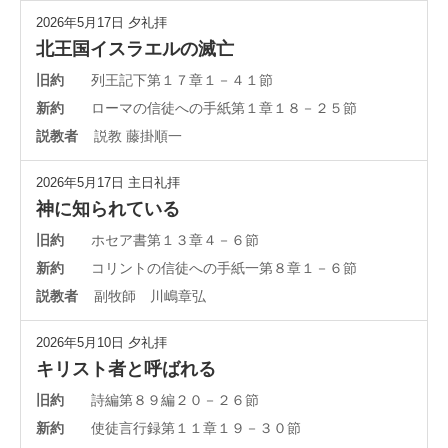
2026年5月17日
夕礼拝
北王国イスラエルの滅亡
旧約
列王記下第１７章１－４１節
新約
ローマの信徒への手紙第１章１８－２５節
説教者
説教 藤掛順一
2026年5月17日
主日礼拝
神に知られている
旧約
ホセア書第１３章４－６節
新約
コリントの信徒への手紙一第８章１－６節
説教者
副牧師 川嶋章弘
2026年5月10日
夕礼拝
キリスト者と呼ばれる
旧約
詩編第８９編２０－２６節
新約
使徒言行録第１１章１９－３０節