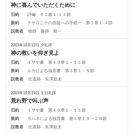
神に喜んでいただくために
旧約
詩編 ６２篇１-１３節
新約
テサロニケの信徒への手紙一 第２章１-４節
説教者
牧師 藤掛 順一
2003年10月12日
夕礼拝
神の救いを仰ぎ見よ
旧約
イザヤ書 第４０章１－１１節
新約
ルカによる福音書 第３章１－６節
説教者
伝道師 矢澤励太
2003年10月19日
主日礼拝
荒れ野で叫ぶ声
旧約
イザヤ書 第４０章１－１１節
新約
ヨハネによる福音書 第１章１９－２８節
説教者
伝道師 矢澤励太