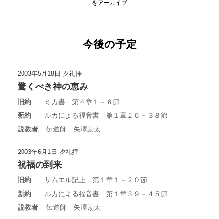
をアーカイブ
今後の予定
2003年5月18日
夕礼拝
驚くべき神の恵み
旧約
ミカ書 第４章１－８節
新約
ルカによる福音書 第１章２６－３８節
説教者
伝道師 矢澤励太
2003年6月1日
夕礼拝
祝福の到来
旧約
サムエル記上 第１章１－２０節
新約
ルカによる福音書 第１章３９－４５節
説教者
伝道師 矢澤励太