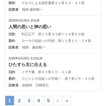
新約
マタイによる福音書第２１章２３－２７節
説教者
牧師 藤掛順一
2026年4月26日
夕礼拝
人間の思いと神の思い
旧約
列王記下 第１５章３２節ー１６章２０節
新約
ローマの信徒への手紙 第１１章１１－２４節
説教者
牧師 藤掛順一
2026年4月26日
主日礼拝
ひたすら主に仕える
旧約
イザヤ書 第５０章１０－１１節
新約
コリントの信徒への手紙一 第７章２５－４０節
説教者
副牧師 川嶋章弘
1
2
3
4
5
›
»