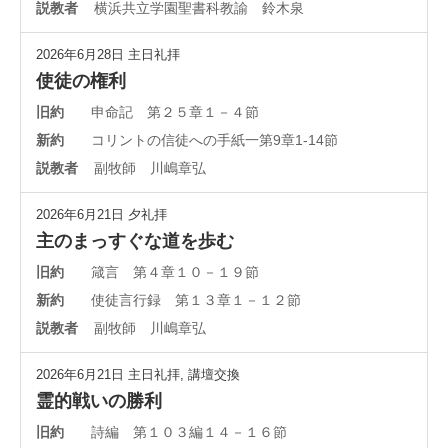
説教者
横浜共立学園聖書科教諭 鈴木泉
2026年6月28日
主日礼拝
使徒の権利
旧約
申命記 第２５章１－４節
新約
コリントの信徒への手紙一第9章1-14節
説教者
副牧師 川嶋章弘
2026年6月21日
夕礼拝
主のまっすぐな道を歩む
旧約
箴言 第４章１０－１９節
新約
使徒言行録 第１３章１－１２節
説教者
副牧師 川嶋章弘
2026年6月21日
主日礼拝
,
講壇交換
霊的戦いの勝利
旧約
詩編 第１０３編１４－１６節