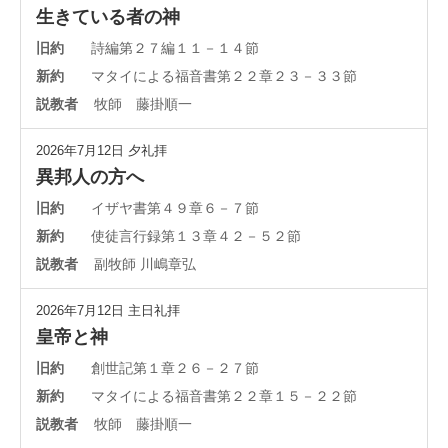
生きている者の神
旧約
詩編第２７編１１－１４節
新約
マタイによる福音書第２２章２３－３３節
説教者
牧師 藤掛順一
2026年7月12日
夕礼拝
異邦人の方へ
旧約
イザヤ書第４９章６－７節
新約
使徒言行録第１３章４２－５２節
説教者
副牧師 川嶋章弘
2026年7月12日
主日礼拝
皇帝と神
旧約
創世記第１章２６－２７節
新約
マタイによる福音書第２２章１５－２２節
説教者
牧師 藤掛順一