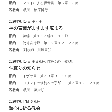
新約
マタイによる福音書 第６章１３節
説教者
牧師 楠原博行
2026年6月14日
夕礼拝
神の言葉がますます広まる
旧約
詩編 第１１５編１－１１節
新約
使徒言行録 第１２章１２－２５節
説教者
副牧師 川嶋章弘
2026年6月14日
主日礼拝
,
特別伝道礼拝説教
仲直りの知らせ
旧約
イザヤ書 第５３章３－１０節
新約
コリントの信徒への手紙二 第５章１７－２１節
説教者
牧師 藤掛順一
2026年6月7日
夕礼拝
熱心に祈る教会