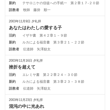
新約
テサロニケの信徒への手紙一 第２章１７-２０節
説教者
牧師 藤掛 順一
2003年11月9日
夕礼拝
あなたはわたしの愛する子
旧約
イザヤ書 第４２章１－９節
新約
ルカによる福音書 第３章２１－２２節
説教者
伝道師 矢澤励太
2003年11月16日
夕礼拝
挫折を超えて
旧約
エレミヤ書 第２２章２４－３０節
新約
ルカによる福音書 第３章２３－３８節
説教者
伝道師 矢澤励太
2003年11月23日
夕礼拝
混沌の中に光あれ