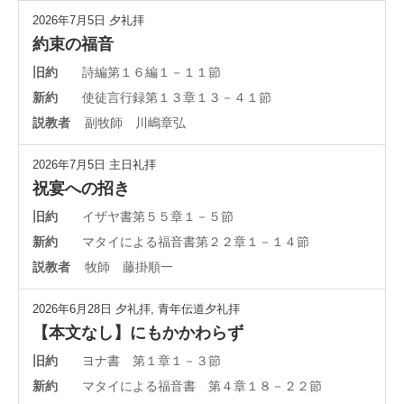
2026年7月5日
夕礼拝
約束の福音
旧約
詩編第１６編１－１１節
新約
使徒言行録第１３章１３－４１節
説教者
副牧師 川嶋章弘
2026年7月5日
主日礼拝
祝宴への招き
旧約
イザヤ書第５５章１－５節
新約
マタイによる福音書第２２章１－１４節
説教者
牧師 藤掛順一
2026年6月28日
夕礼拝
,
青年伝道夕礼拝
【本文なし】にもかかわらず
旧約
ヨナ書 第１章１－３節
新約
マタイによる福音書 第４章１８－２２節