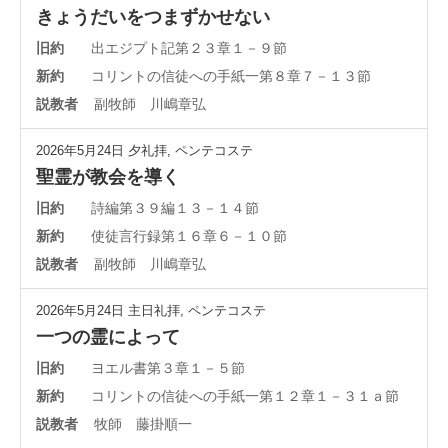
きょうだいをつまずかせない
旧約
出エジプト記第２３章１－９節
新約
コリントの信徒への手紙一第８章７－１３節
説教者
副牧師 川嶋章弘
2026年5月24日
夕礼拝
,
ペンテコステ
聖霊が教会を導く
旧約
詩編第３９編１３－１４節
新約
使徒言行録第１６章６－１０節
説教者
副牧師 川嶋章弘
2026年5月24日
主日礼拝
,
ペンテコステ
一つの霊によって
旧約
ヨエル書第３章１－５節
新約
コリントの信徒への手紙一第１２章１－３１ａ節
説教者
牧師 藤掛順一