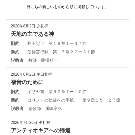
日にちの新しいものから順に掲載しています。
2026年8月2日
夕礼拝
天地の主である神
旧約
列王記下 第１９章１ー３７節
新約
使徒言行録 第１７章２２ー３１節
説教者
牧師 藤掛順一
2026年8月2日
主日礼拝
福音のために
旧約
イザヤ書 第５２章７ー１０節
新約
コリントの信徒への手紙一 第９章１５ー２７節
説教者
副牧師 川嶋章弘
2026年7月26日
夕礼拝
アンティオキアへの帰還