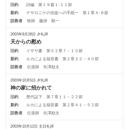
旧約
詩編 第１９篇１-１１節
新約
テサロニケの信徒への手紙一 第１章４-８節
説教者
牧師 藤掛 順一
2003年9月28日
夕礼拝
天からの慰め
旧約
イザヤ書 第５２章７－１０節
新約
ルカによる福音書 第２章２２－４０節
説教者
伝道師 矢澤励太
2003年10月5日
夕礼拝
神の家に招かれて
旧約
歴代誌下 第７章１１－２２節
新約
ルカによる福音書 第２章４１－５２節
説教者
伝道師 矢澤励太
2003年10月12日
主日礼拝