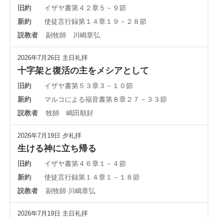
旧約
イザヤ書第４２章５－９節
新約
使徒言行録第１４章１９－２８節
説教者
副牧師 川嶋章弘
2026年7月26日
主日礼拝
十字架と復活の主をメシアとして
旧約
イザヤ書第５３章３－１０節
新約
マルコによる福音書第８章２７－３３節
説教者
牧師 嶋田順好
2026年7月19日
夕礼拝
生ける神に立ち帰る
旧約
イザヤ書第４６章１－４節
新約
使徒言行録第１４章１－１８節
説教者
副牧師 川嶋章弘
2026年7月19日
主日礼拝