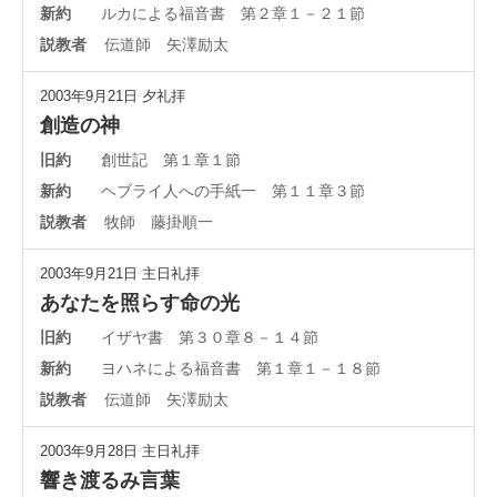
新約
ルカによる福音書 第２章１－２１節
説教者
伝道師 矢澤励太
2003年9月21日
夕礼拝
創造の神
旧約
創世記 第１章１節
新約
ヘブライ人への手紙一 第１１章３節
説教者
牧師 藤掛順一
2003年9月21日
主日礼拝
あなたを照らす命の光
旧約
イザヤ書 第３０章８－１４節
新約
ヨハネによる福音書 第１章１－１８節
説教者
伝道師 矢澤励太
2003年9月28日
主日礼拝
響き渡るみ言葉