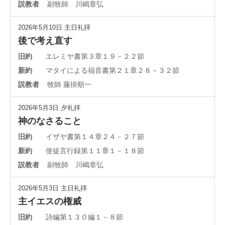
説教者
副牧師 川嶋章弘
2026年5月10日
主日礼拝
後で考え直す
旧約
エレミヤ書第３章１９－２２節
新約
マタイによる福音書第２１章２８－３２節
説教者
牧師 藤掛順一
2026年5月3日
夕礼拝
神のなさること
旧約
イザヤ書第１４章２４－２７節
新約
使徒言行録第１１章１－１８節
説教者
副牧師 川嶋章弘
2026年5月3日
主日礼拝
主イエスの権威
旧約
詩編第１３０編１－８節