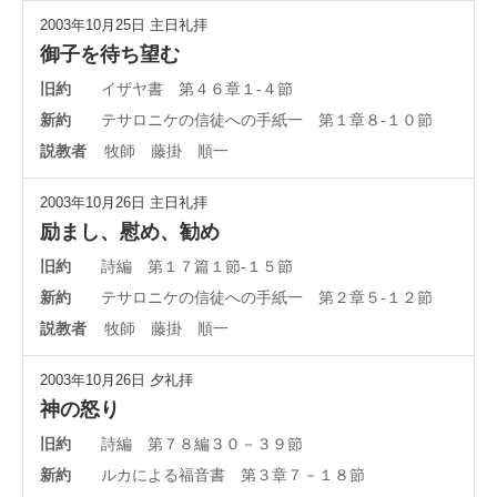
2003年10月25日
主日礼拝
御子を待ち望む
旧約
イザヤ書 第４６章１-４節
新約
テサロニケの信徒への手紙一 第１章８-１０節
説教者
牧師 藤掛 順一
2003年10月26日
主日礼拝
励まし、慰め、勧め
旧約
詩編 第１７篇１節-１５節
新約
テサロニケの信徒への手紙一 第２章５-１２節
説教者
牧師 藤掛 順一
2003年10月26日
夕礼拝
神の怒り
旧約
詩編 第７８編３０－３９節
新約
ルカによる福音書 第３章７－１８節