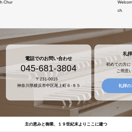
h Chur
Welcom
ch.
礼
電話でのお問い合わせ
初めての方に
045-681-3804
ご用意
〒231-0015
神奈川県横浜市中区尾上町６-８５
礼拝の
主の恵みと御業、１９世紀末よりここに建つ