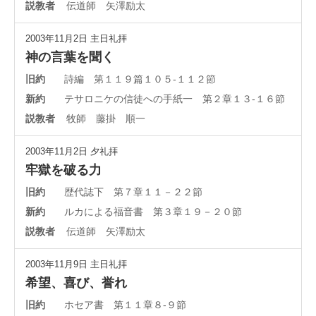
説教者
伝道師 矢澤励太
2003年11月2日
主日礼拝
神の言葉を聞く
旧約
詩編 第１１９篇１０５-１１２節
新約
テサロニケの信徒への手紙一 第２章１３-１６節
説教者
牧師 藤掛 順一
2003年11月2日
夕礼拝
牢獄を破る力
旧約
歴代誌下 第７章１１－２２節
新約
ルカによる福音書 第３章１９－２０節
説教者
伝道師 矢澤励太
2003年11月9日
主日礼拝
希望、喜び、誉れ
旧約
ホセア書 第１１章８-９節