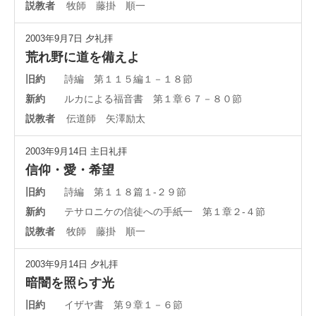
説教者
牧師 藤掛 順一
2003年9月7日
夕礼拝
荒れ野に道を備えよ
旧約
詩編 第１１５編１－１８節
新約
ルカによる福音書 第１章６７－８０節
説教者
伝道師 矢澤励太
2003年9月14日
主日礼拝
信仰・愛・希望
旧約
詩編 第１１８篇１-２９節
新約
テサロニケの信徒への手紙一 第１章２-４節
説教者
牧師 藤掛 順一
2003年9月14日
夕礼拝
暗闇を照らす光
旧約
イザヤ書 第９章１－６節