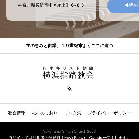
神奈川県横浜市中区尾上町６-８５
礼拝の
主の恵みと御業、１９世紀末よりここに建つ
教会情報
礼拝のしおり
リンク集
プライバシーポリシー
Yokohama Shiloh Church 2023
当サイトでは利用者の利便性を高めるため、Cookieを使用します。