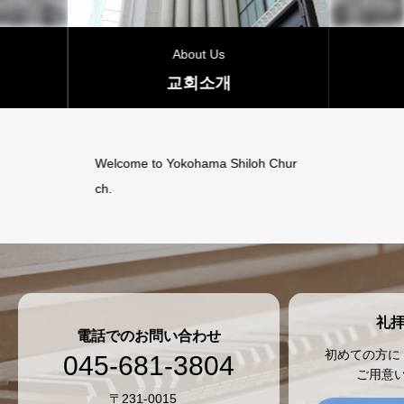
Us
会堂開放
소개
a Shiloh Chur
礼
電話でのお問い合わせ
初めての方に
045-681-3804
ご用意
〒231-0015