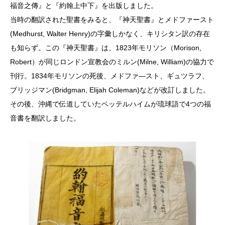
福音之傳』と『約翰上中下』を出版しました。
当時の翻訳された聖書をみると、『神天聖書』とメドファースト
(Medhurst, Walter Henry)の字彙しかなく、キリシタン訳の存在
も知らず。この『神天聖書』は、1823年モリソン（Morison,
Robert）が同じロンドン宣教会のミルン(Milne, William)の協力で
刊行。1834年モリソンの死後、メドファ―スト、ギュツラフ、
ブリッジマン(Bridgman, Elijah Coleman)などが改訂しました。
その後、沖縄で伝道していたベッテルハイムが琉球語で4つの福
音書を翻訳しました。