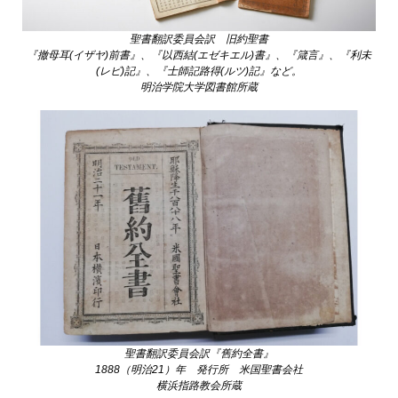
聖書翻訳委員会訳 旧約聖書
『撤母耳(イザヤ)前書』、『以西結(エゼキエル)書』、『箴言』、『利未
(レビ)記』、『士師記路得(ルツ)記』など。
明治学院大学図書館所蔵
聖書翻訳委員会訳『舊約全書』
1888（明治21）年 発行所 米国聖書会社
横浜指路教会所蔵