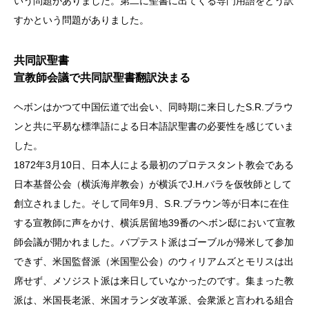
いう問題がありました。第二に聖書に出てくる専門用語をどう訳
すかという問題がありました。
共同訳聖書
宣教師会議で共同訳聖書翻訳決まる
ヘボンはかつて中国伝道で出会い、同時期に来日したS.R.ブラウ
ンと共に平易な標準語による日本語訳聖書の必要性を感じていま
した。
1872年3月10日、日本人による最初のプロテスタント教会である
日本基督公会（横浜海岸教会）が横浜でJ.H.バラを仮牧師として
創立されました。そして同年9月、S.R.ブラウン等が日本に在住
する宣教師に声をかけ、横浜居留地39番のヘボン邸において宣教
師会議が開かれました。バプテスト派はゴーブルが帰米して参加
できず、米国監督派（米国聖公会）のウィリアムズとモリスは出
席せず、メソジスト派は来日していなかったのです。集まった教
派は、米国長老派、米国オランダ改革派、会衆派と言われる組合