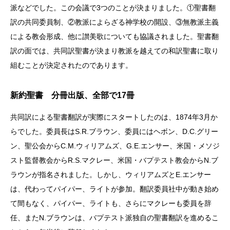
派などでした。この会議で3つのことが決まりました。①聖書翻
訳の共同委員制、②教派によらざる神学校の開設、③無教派主義
による教会形成、他に讃美歌についても協議されました。聖書翻
訳の面では、共同訳聖書が決まり教派を越えての和訳聖書に取り
組むことが決定されたのであります。
新約聖書 分冊出版、全部で17冊
共同訳による聖書翻訳が実際にスタートしたのは、1874年3月か
らでした。委員長はS.R.ブラウン、委員にはヘボン、D.C.グリー
ン、聖公会からC.M.ウィリアムズ、G.E.エンサー、米国・メソジ
スト監督教会からR.S.マクレー、米国・バプテスト教会からN.ブ
ラウンが指名されました。しかし、ウィリアムズとE.エンサー
は、代わってパイパー、ライトが参加。翻訳委員社中が動き始め
て間もなく、パイパー、ライトも、さらにマクレーも委員を辞
任、またN.ブラウンは、バプテスト派独自の聖書翻訳を進めるこ