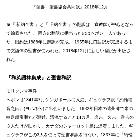
『聖書 聖書協会共同訳』2018年12月
※『 新約全書 』と『 旧約全書 』の翻訳は、宣教師が中心となっ
て編纂された。 両方の翻訳に携わったのはヘボン一人であっ
た。旧約は1888年に翻訳が完成、 1955年に口語訳が完成するま
で文語体の聖書が使われた。2018年12月に新しい翻訳が出版さ
れた。
『和英語林集成』と聖書和訳
モリソン号事件：
ヘボンは1841年7月シンガポールに入港、ギュツラフ訳『約翰福
音之伝』(ヨハネ伝)に出会いました。1832年日本の遠州灘で米の
輸送船宝順丸が遭難、漂流すること14カ月、岩吉、久吉、音吉の
３人だけが助かり、カナダのシャーロット島に漂着しました。ギ
ュツラフがこの3人を使って聖書和訳を行ない、1837年に『約翰