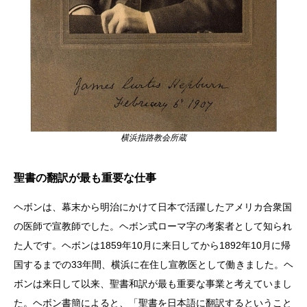
横浜指路教会所蔵
聖書の翻訳が最も重要な仕事
ヘボンは、幕末から明治にかけて日本で活躍したアメリカ合衆国
の医師で宣教師でした。ヘボン式ローマ字の考案者として知られ
た人です。ヘボンは1859年10月に来日してから1892年10月に帰
国するまでの33年間、横浜に在住し宣教医として働きました。ヘ
ボンは来日して以来、聖書和訳が最も重要な事業と考えていまし
た。ヘボン書簡によると、「聖書を日本語に翻訳するということ