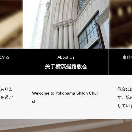
はかる
About Us
奉仕
关于横滨指路教会
がありま
教会に
Welcome to Yokohama Shiloh Chur
時を過ご
す。親
ch.
してい
さい。お
ぜひお
待ちし