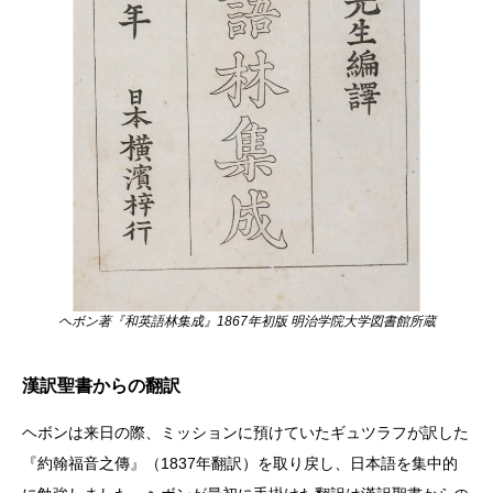
ヘボン著『和英語林集成』1867年初版 明治学院大学図書館所蔵
漢訳聖書からの翻訳
ヘボンは来日の際、ミッションに預けていたギュツラフが訳した
『約翰福音之傳』（1837年翻訳）を取り戻し、日本語を集中的