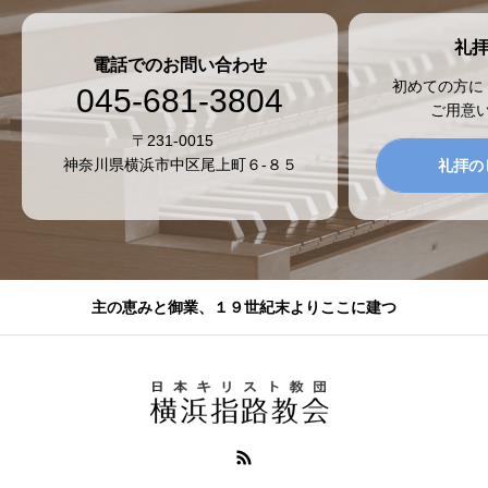
礼
電話でのお問い合わせ
初めての方に
045-681-3804
ご用意
〒231-0015
神奈川県横浜市中区尾上町６-８５
礼拝の
主の恵みと御業、１９世紀末よりここに建つ