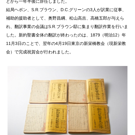
とから一年半後に辞任しました。
結局ヘボン、S.R.ブラウン、D.C.グリーンの3人が訳業に従事、
補助的援助者として、奥野昌綱、松山高吉、高橋五郎が与えら
れ、翻訳事業の会議はS.R.ブラウン邸に集まり翻訳作業を行いま
した。新約聖書全体の翻訳が終わったのは、1879（明治12）年
11月3日のことで、翌年の4月19日東京の新栄橋教会（現新栄教
会）で完成祝賀会が行われました。