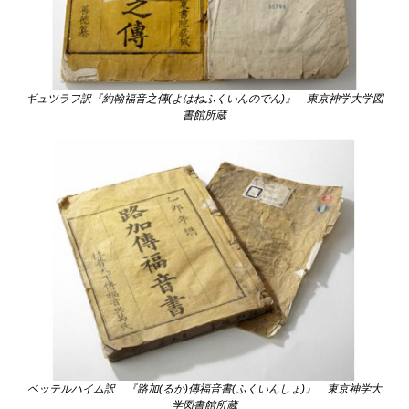
ギュツラフ訳『約翰福音之傳(よはねふくいんのでん)』 東京神学大学図
書館所蔵
ベッテルハイム訳 『路加(るか)傳福音書(ふくいんしょ)』 東京神学大
学図書館所蔵