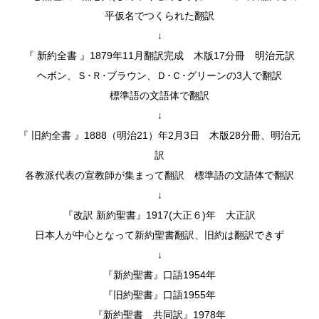
平仮名でつくられた翻訳
↓
『 新約全書 』1879年11月翻訳完成 木版17分冊 明治元訳
ヘボン、Ｓ･Ｒ･ブラウン、Ｄ･Ｃ･グリーンの3人で翻訳
標準語の文語体で翻訳
↓
『 旧約全書 』1888（明治21）年2月3日 木版28分冊、明治元
訳
各教派代表の宣教師が集まって翻訳 標準語の文語体で翻訳
↓
『改訳 新約聖書』1917(大正６)年 大正訳
日本人が中心となって新約聖書翻訳、旧約は翻訳できず
↓
『新約聖書』口語1954年
『旧約聖書』口語1955年
『新約聖書 共同訳』1978年