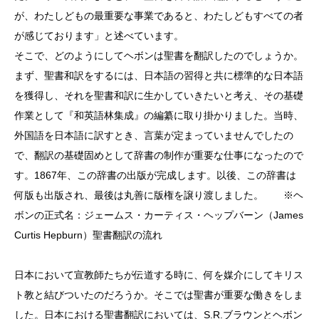
が、わたしどもの最重要な事業であると、わたしどもすべての者
が感じております」と述べています。
そこで、どのようにしてヘボンは聖書を翻訳したのでしょうか。
まず、聖書和訳をするには、日本語の習得と共に標準的な日本語
を獲得し、それを聖書和訳に生かしていきたいと考え、その基礎
作業として『和英語林集成』の編纂に取り掛かりました。当時、
外国語を日本語に訳すとき、言葉が定まっていませんでしたの
で、翻訳の基礎固めとして辞書の制作が重要な仕事になったので
す。1867年、この辞書の出版が完成します。以後、この辞書は
何版も出版され、最後は丸善に版権を譲り渡しました。 ※ヘ
ボンの正式名：ジェームス・カーティス・ヘップバーン（James
Curtis Hepburn）聖書翻訳の流れ
日本において宣教師たちが伝道する時に、何を媒介にしてキリス
ト教と結びついたのだろうか。そこでは聖書が重要な働きをしま
した。日本における聖書翻訳においては、S.R.ブラウンとヘボン