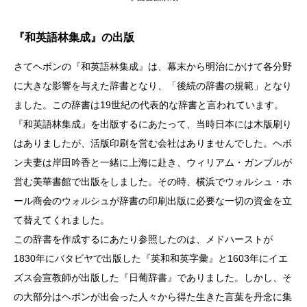
『和英語林集成』の出版
さてヘボンの『和英語林集成』は、幕末から明治にかけて各分野
に大きな影響を与えた辞書となり、「後続の辞書の規範」となり
ました。この辞書は19世紀の代表的な辞書と言われています。
『和英語林集成』を出版するにあたって、当時日本には木版刷り
はありましたが、活版印刷を営む会社はありませんでした。ヘボ
ン夫妻は岸田吟香と一緒に上海に赴き、ウィリアム・ガンブルが
営む美華書館で出版をしました。その時、横浜でウォルシュ・ホ
ール商会のウォルシュが辞書の印刷出版に必要な一切の資金を立
て替えてくれました。
この辞書を作成するにあたり参照したのは、メドハーストが
1830年にバタビヤで出版した『英和和英字彙』と1603年にイエ
ズス会宣教師が出版した『日葡辞書』でありました。しかし、そ
の大部分はヘボンが出会った人々から得た生きた言葉を丹念に集