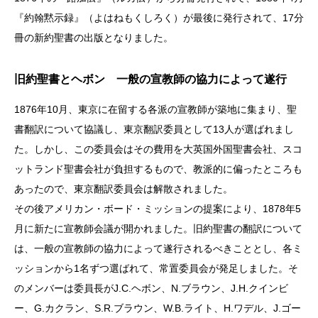
『約翰黙示録』（よはねもくしろく）が最後に発行されて、17分
冊の新約聖書の出版となりました。
旧約聖書とヘボン 一般の宣教師の協力によって遂行
1876年10月、東京に在留する各派の宣教師が築地に集まり、聖
書翻訳について協議し、東京翻訳委員として13人が選ばれまし
た。しかし、この委員会はその費用を大英国外国聖書会社、スコ
ットランド聖書会社が負担するもので、教派的に偏ったところも
あったので、東京翻訳委員会は解散されました。
その後アメリカン・ボード・ミッションの提案により、1878年5
月に新たに宣教師会議が開かれました。旧約聖書の翻訳について
は、一般の宣教師の協力によって遂行されるべきこととし、各ミ
ッションから1名ずつ選ばれて、常置委員会が発足しました。そ
のメンバーは委員長がJ.C.ヘボン、N.ブラウン、J.H.クインビ
ー、G.カクラン、S.R.ブラウン、W.B.ライト、H.ワデル、J.ゴー