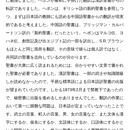
に勉強しました。ヘボンが最初に手掛けた翻訳は漢訳聖書からの
転訳でありました。ヘボンは、ギリシャ語の新約聖書を参照しつ
つ、まずは日本語の教師にも読める中国語聖書からの翻訳が現実
的であると考えました。中国語の聖書は、ブリッジマン・カルバ
ートソン訳の『新約聖書』だったという。ヘボンはマルコ伝、ヨ
ハネ伝、創世記及び出エジプト記の一部を訳出し、S.R.ブラウン
もほとんど同じ箇所を翻訳、その意味で彼らは個人訳ではなく、
共同訳の聖書を志向しているのが分かります。
聖書が大衆に広く読まれるためには、分かりやすい文章で書かれ
た聖書が必要でありました。漢訳聖書は、一部の武士や知識階級
しか読めなかったので、平易な標準語による日本語訳聖書の出版
が望まれていたのです。しかも1873年2月まで禁教下であったの
で、秘密裏に出版を進めるしかありませんでした。翻訳の作業に
おいて第一に困難な問題は、日本語が定まっていなかったことで
す。武士の言葉、町人の言葉、男、女の言葉など、また文体も漢
字にするか、仮名にするか、文語体にするか、口語体にするかと