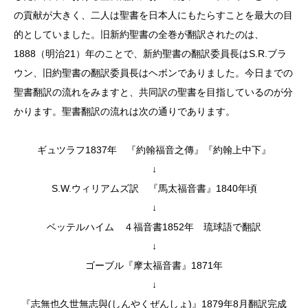
の貢献が大きく、二人は聖書を日本人にもたらすことを最大の目
的としていました。旧新約聖書の全巻が翻訳されたのは、
1888（明治21）年のことで、新約聖書の翻訳委員長はS.R.ブラ
ウン、旧約聖書の翻訳委員長はヘボンでありました。今日までの
聖書翻訳の流れをみますと、共同訳の聖書を目指しているのが分
かります。聖書翻訳の流れは次の通りであります。
ギュツラフ1837年 『約翰福音之傳』『約翰上中下』
↓
S.W.ウィリアムズ訳 『馬太福音書』1840年頃
↓
ベッテルハイム ４福音書1852年 琉球語で翻訳
↓
ゴーブル『摩太福音書』1871年
↓
『志無也久世無志與(しんやくぜんしょ)』1879年8月翻訳完成