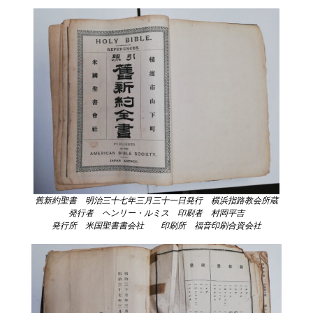
舊新約聖書 明治三十七年三月三十一日発行 横浜指路教会所蔵
発行者 ヘンリー・ルミス 印刷者 村岡平吉
発行所 米国聖書書会社 印刷所 福音印刷合資会社