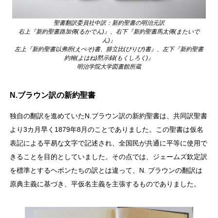
聖書翻訳委員社中訳：新約聖書の明治元訳
右上『新約聖書路加傳(るかでん)』、右下『新約聖書馬太傳(またいで
ん)』
左上『新約聖書以弗所(えぺそ)書、腓立比(ぴりぴ)書』、左下『新約聖書
約翰(よはね)黙示録(もくしろく)』
明治学院大学図書館所蔵
N.ブラウン訳の新約聖書
独自の翻訳を進めていたN.ブラウン訳の新約聖書は、共同訳聖書
より3カ月早く1879年8月のことでありました。この聖書は仮名
表記による平易な文字で記述され、全国民が共通に平等に使用で
きることを目的としていました。その点では、ジェームズ欽定訳
を標準とするヘボンたちの訳とは違って、N. ブラウンの翻訳は
原典主義に基づき、平仮名主義を主張するものでありました。