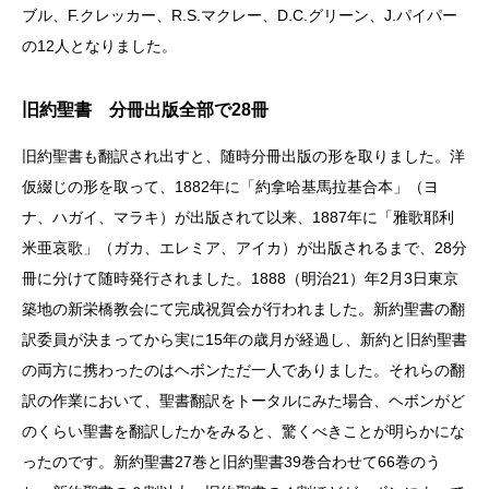
ブル、F.クレッカー、R.S.マクレー、D.C.グリーン、J.パイパー
の12人となりました。
旧約聖書 分冊出版全部で28冊
旧約聖書も翻訳され出すと、随時分冊出版の形を取りました。洋
仮綴じの形を取って、1882年に「約拿哈基馬拉基合本」（ヨ
ナ、ハガイ、マラキ）が出版されて以来、1887年に「雅歌耶利
米亜哀歌」（ガカ、エレミア、アイカ）が出版されるまで、28分
冊に分けて随時発行されました。1888（明治21）年2月3日東京
築地の新栄橋教会にて完成祝賀会が行われました。新約聖書の翻
訳委員が決まってから実に15年の歳月が経過し、新約と旧約聖書
の両方に携わったのはヘボンただ一人でありました。それらの翻
訳の作業において、聖書翻訳をトータルにみた場合、ヘボンがど
のくらい聖書を翻訳したかをみると、驚くべきことが明らかにな
ったのです。新約聖書27巻と旧約聖書39巻合わせて66巻のう