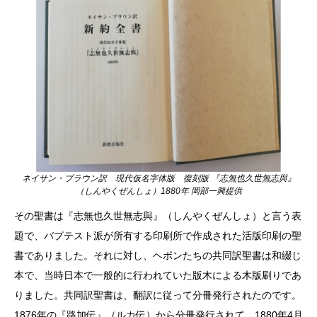
ネイサン・ブラウン訳 現代仮名字体版 復刻版 『志無也久世無志與』
（しんやくぜんしょ）1880年 岡部一興提供
その聖書は『志無也久世無志與』（しんやくぜんしょ）と言う表
題で、バプテスト派が所有する印刷所で作成された活版印刷の聖
書でありました。それに対し、ヘボンたちの共同訳聖書は和綴じ
本で、当時日本で一般的に行われていた版木による木版刷りであ
りました。共同訳聖書は、翻訳に従って分冊発行されたのです。
1876年の『路加伝』（ルカ伝）から分冊発行されて、1880年4月