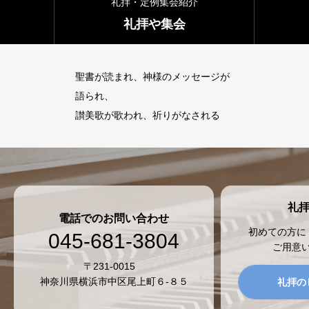
礼拝・定例集会紹介
会堂開放
礼拝や集会
聖書が読まれ、神様のメッセージが
語られ、
讃美歌が歌われ、祈りがなされる
礼
電話でのお問い合わせ
初めての方に
045-681-3804
ご用意
〒231-0015
神奈川県横浜市中区尾上町６-８５
礼拝の