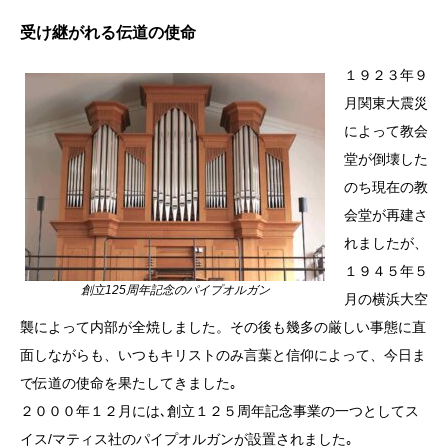
受け継がれる伝道の使命
１９２３年９
月関東大震災
によって教会
堂が倒壊した
のち現在の教
会堂が再建さ
れましたが、
１９４５年５
創立125周年記念のパイプオルガン
月の横浜大空
襲によって内部が全焼しました。その後も幾多の厳しい事態に直
面しながらも、いつもキリストのみ言葉と信仰によって、今日ま
で伝道の使命を果たしてきました｡
２０００年１２月には､創立１２５周年記念事業の一つとしてス
イス/マティス社のパイプオルガンが設置されました｡