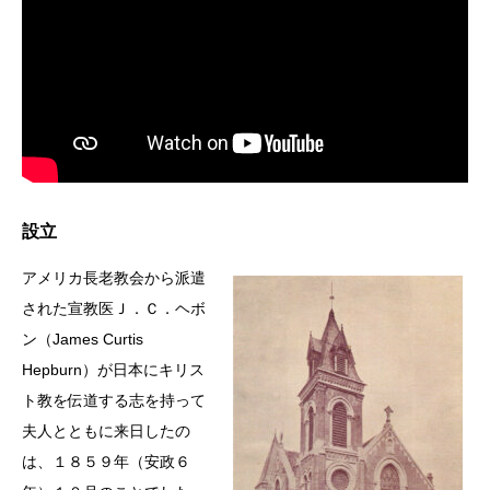
設立
アメリカ長老教会から派遣
された宣教医Ｊ．Ｃ．ヘボ
ン（James Curtis
Hepburn）が日本にキリス
ト教を伝道する志を持って
夫人とともに来日したの
は、１８５９年（安政６