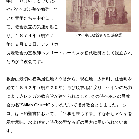
年）１０月のことでした｡
やがてヘボン塾で勉強して
いた青年たちを中心にし
て、教会設立の気運が起こ
り、１８７４年（明治７
1892年に建設された教会堂
年）９月１３日、アメリカ
長老教会の宣教師ヘンリー・ルーミスを初代牧師として設立され
たのが当教会です｡
教会は最初の横浜居住地３９番から、現在地、太田町、住吉町を
経て１８９２年（明治２５年）再び現在地に戻り、ヘボンの尽力
により赤レンガの教会堂が建てられました｡その時ヘボンの母教
会の名”Shiloh Church” をいただいて指路教会としました｡「シ
ロ」は旧約聖書において、「平和を来らす者」すなわちメシヤを
示す意味、および古い時代の聖なる町の両方に用いられていま
す｡