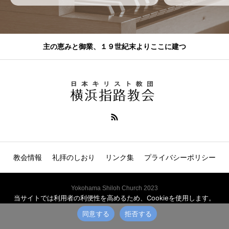
主の恵みと御業、１９世紀末よりここに建つ
教会情報
礼拝のしおり
リンク集
プライバシーポリシー
Yokohama Shiloh Church 2023
当サイトでは利用者の利便性を高めるため、Cookieを使用します。
同意する
拒否する
電話
説教