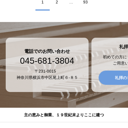
1
2
…
93
礼
電話でのお問い合わせ
初めての方に
045-681-3804
ご用意
〒231-0015
神奈川県横浜市中区尾上町６-８５
礼拝の
主の恵みと御業、１９世紀末よりここに建つ