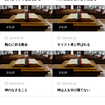
夕礼拝
夕礼拝
2026.06.07
2026.05.10
熱心に祈る教会
キリスト者と呼ばれる
夕礼拝
夕礼拝
2026.05.03
2026.04.19
神のなさること
神は人を分け隔てない