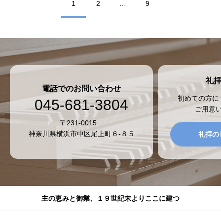
1
2
…
9
礼
電話でのお問い合わせ
初めての方に
045-681-3804
ご用意
〒231-0015
神奈川県横浜市中区尾上町６-８５
礼拝の
主の恵みと御業、１９世紀末よりここに建つ