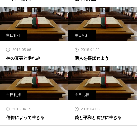
主日礼拝
主日礼拝
2018.05.06
2018.04.22
神の真実と憐れみ
隣人を喜ばせよう
主日礼拝
主日礼拝
2018.04.15
2018.04.08
信仰によって生きる
義と平和と喜びに生きる