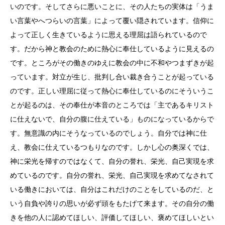
いのです。そしてさらに悪いことに、その人たちの実体は「うま
い言葉やへつらいの言葉」によって覆い隠されています。信仰に
よって正しく生きているように思える理屈は語られているので
す。だから神と教会のために熱心に奉仕しているように見えるの
です。ところがその働きのゆえに教会の中に不和やつまずきが起
っています。対立が生じ、批判し合い裁き合うことが起っている
のです。正しい理屈に従って熱心に奉仕しているのにそういうこ
とが起るのは、その奉仕が本音のところでは「主であるキリスト
に仕えないで、自分の腹に仕えている」ものになっているからで
す。無意識の内にそうなっているのでしょう。自分では神に仕
え、教会に仕えているつもりなのです。しかし心の奥深くでは、
神に栄光を帰すのではなくて、自分の誉れ、栄光、自己実現を求
めているのです。自分の誉れ、栄光、自己実現を求めてなされて
いる働きにおいては、自分はこれだけのことをしているのだ、と
いう自負や誇りの思いが必ず頭をもたげて来ます。その自分の働
きを他の人に認めてほしい、評価してほしい、褒めてほしいとい