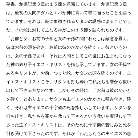
聖書、創世記第３章の１５節を意識しています。創世記第３章
は、最初の人間アダムとエバが神に背いて罪に陥ったことを語っ
ています。それは、蛇に象徴されるサタンの誘惑によることでし
た。その蛇に対して主なる神がこの１５節を語られたのです。
「お前と女、お前の子孫と女の子孫の間にわたしは敵意を置く。
彼はお前の頭を砕き、お前は彼のかかとを砕く」。彼というの
は、女の子孫であり、それは人間としてこの世にお生まれになっ
た神の独り子イエス・キリストを指し示しています。女の子孫で
あるキリストが、お前、つまり蛇、サタンの頭を砕くのです。主
イエス・キリストこそ、サタンを打ち砕いて私たちを罪から救い
出して下さる方なのです。しかしその時に、「お前は彼のかかと
を砕く」とあります。サタンも主イエスのかかとに噛み付き、砕
く、それは主イエスの十字架の死を指し示しています。サタンを
打ち砕き、私たちを罪から救って下さるという救いを実現して下
さった主イエス・キリストは、そのために十字架の苦しみと死を
引き受けて下さったのです。それが「わたしたちの主イエスの恵