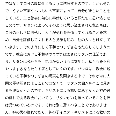
ではなくて自分の腹に仕えるように誘惑するのです。しかもそこ
で、うまい言葉やへつらいの言葉によって、自分が正しいことを
している、主と教会に熱心に奉仕していると私たちに思い込ませ
るのです。サタンによってそのように思い込まされた私たちは、
自分の正しさに固執し、人々がそれを評価してくれることを求
め、自分を評価してくれる人と党派を組み、他の人々と対立して
いきます。そのようにして不和とつまずきをもたらしてしまうの
です。教会における不和やつまずきはまさにサタンの仕業であ
り、サタンは私たちを、気づかないうちに支配し、私たちを不和
やつまずきをもたらす者としていくのです。パウロは、教会に起
っている不和やつまずきの現実を見聞きする中で、それが単に人
間の罪や弱さによることではなくて、サタンの働きをそこに見ざ
るを得なかったのです。キリストによる救いにあずかった神の民
の群れである教会においても、サタンが力を振っていることを彼
は見つめているのです。それは別に驚くべきことではありませ
ん。神の民の群れであり、神の子イエス・キリストによる救いの