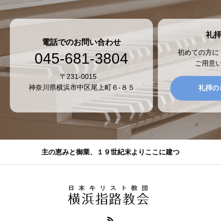
礼
電話でのお問い合わせ
初めての方に
045-681-3804
ご用意
〒231-0015
神奈川県横浜市中区尾上町６-８５
礼拝の
主の恵みと御業、１９世紀末よりここに建つ