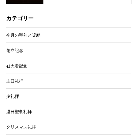
カテゴリー
今月の聖句と奨励
創立記念
召天者記念
主日礼拝
夕礼拝
週日聖餐礼拝
クリスマス礼拝