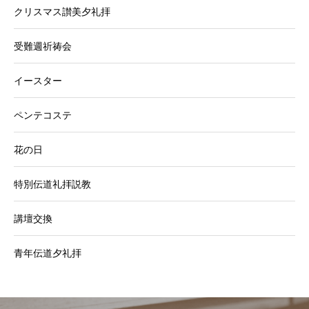
クリスマス讃美夕礼拝
受難週祈祷会
イースター
ペンテコステ
花の日
特別伝道礼拝説教
講壇交換
青年伝道夕礼拝