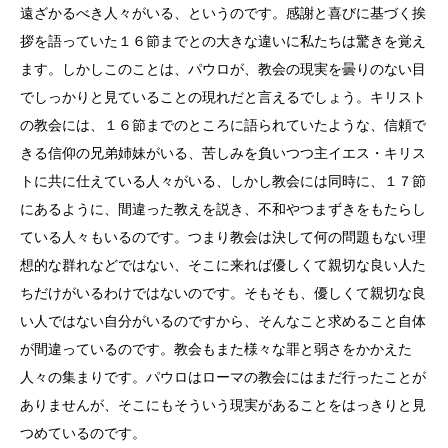
遠ざかるべき人々がいる、というのです。感謝と喜びに基づく挨
拶を語っていた１６節までとの大きな違いに私たちは驚きを覚え
ます。しかしこのことは、パウロが、教会の現実を曇りのない目
でしっかりと見ていることの現れだと言えるでしょう。キリスト
の教会には、１６節までのところに語られていたような、信頼で
きる信仰の兄弟姉妹がいる、苦しみを負いつつ主イエス・キリス
トに共に仕えている人々がいる、しかし教会には同時に、１７節
にあるように、間違った教えを説き、不和やつまずきをもたらし
ている人々もいるのです。つまり教会は決して何の問題もない理
想的な群れなどではない、そこに来れば優しくて親切な良い人た
ちだけがいるわけではないのです。そもそも、優しくて親切な良
い人ではない自分がいるのですから、そんなこと求めること自体
が間違っているのです。教会もまた様々な罪と弱さをかかえた
人々の集まりです。パウロはローマの教会にはまだ行ったことが
ありませんが、そこにもそういう現実があることをはっきりと見
つめているのです。