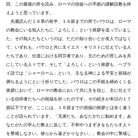
回、この最後の所を読み、ローマの信徒への手紙の講解説教を終
えようと思っています。
先週読んだ１６章の前半、１６節までの所でパウロは、ローマ
の教会にいる知人たちに「よろしく」という挨拶を送っていまし
た。その知人たちというのは、ただの知り合いとか友人ではなく
て、いずれも、パウロと共に主イエス・キリストに仕えている人
たちであり、伝道における同労者であり、主のための苦しみを共
にしている人々です。そして「よろしく」という挨拶も、ヘブラ
イ語では「シャーローム」という、主なる神による平安と祝福が
満ちるようにという祈りでした。パウロはこの手紙を締めくくる
挨拶において、ローマの教会において共に主を信じ、主に仕えて
いる信仰者たちへの祝福を祈ったのです。その続きが本日の１７
節以下ですが、ここには、１６節までの祝福の挨拶とは全く違う
ことが語られています。「兄弟たち、あなたがたに勧めます。あ
なたがたの学んだ教えに反して、不和やつまずきをもたらす人々
を警戒しなさい。彼らから遠ざかりなさい」。教会の中に警戒し