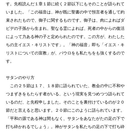
す。先程読んだ１章１節に続く２節以下にもそのことが語られて
いました。「この福音は、神が既に聖書の中で預言者を通して約
束されたもので、御子に関するものです。御子は、肉によればダ
ビデの子孫から生まれ、聖なる霊によれば、死者の中からの復活
によって力ある神の子と定められたのです。この方が、わたした
ちの主イエス・キリストです」。「神の福音」即ち「イエス・キ
リストについての宣教」が、パウロをも私たちをも強くするので
す。
サタンのやり方
この２５節は１７、１８節に語られていた、教会の中に不和や
つまずきをもたらす者がいる、という現実を見つめつつ語られて
いるのだ、と先程申しました。そのことを裏付けているのが２０
節だと言えると思います。２０節にこのように語られています。
「平和の源である神は間もなく、サタンをあなたがたの足の下で
打ち砕かれるでしょう」。神がサタンを私たちの足の下で打ち砕