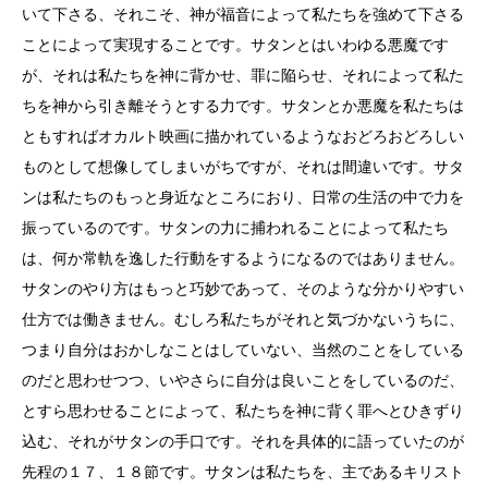
いて下さる、それこそ、神が福音によって私たちを強めて下さる
ことによって実現することです。サタンとはいわゆる悪魔です
が、それは私たちを神に背かせ、罪に陥らせ、それによって私た
ちを神から引き離そうとする力です。サタンとか悪魔を私たちは
ともすればオカルト映画に描かれているようなおどろおどろしい
ものとして想像してしまいがちですが、それは間違いです。サタ
ンは私たちのもっと身近なところにおり、日常の生活の中で力を
振っているのです。サタンの力に捕われることによって私たち
は、何か常軌を逸した行動をするようになるのではありません。
サタンのやり方はもっと巧妙であって、そのような分かりやすい
仕方では働きません。むしろ私たちがそれと気づかないうちに、
つまり自分はおかしなことはしていない、当然のことをしている
のだと思わせつつ、いやさらに自分は良いことをしているのだ、
とすら思わせることによって、私たちを神に背く罪へとひきずり
込む、それがサタンの手口です。それを具体的に語っていたのが
先程の１７、１８節です。サタンは私たちを、主であるキリスト