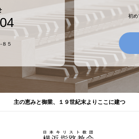
せ
初め
804
-８５
主の恵みと御業、１９世紀末よりここに建つ