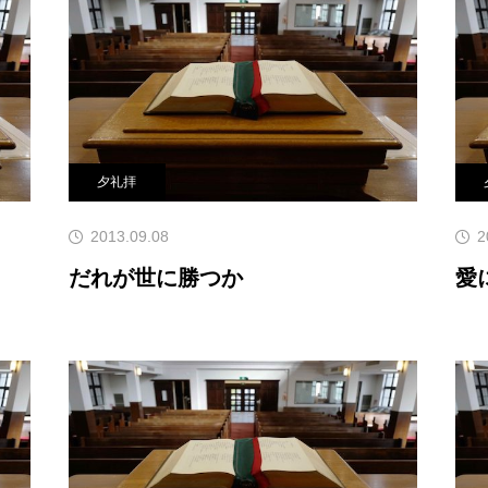
たち自身です。苦しみ、恐
の確信です」。そして15
たとき、わたしたち
聞き入れてくだ
夕礼拝
2013.09.08
2
だれが世に勝つか
愛