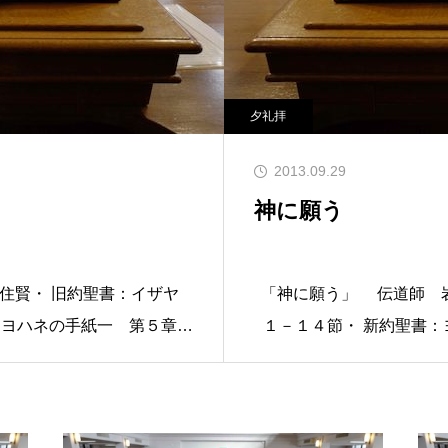
夕礼拝
2013.09.29
神に願う
住賢・ 旧約聖書：イザヤ
「神に願う」 伝道師 
：ヨハネの手紙一 第５章１
１－１４節・ 新約聖書
４８４ わたしたちは、悪
節 ・ 讃美歌：５３２
きるときに、またその悪の
の14節で、「何事でも神
近づいて行きます。その偶
なら、神は聞き入れてく