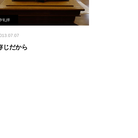
夕礼拝
013.07.07
存じだから