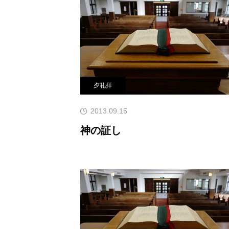
像は誰が作ったのか。それはわたし
れ、破れ、それらに直面し
夕礼拝
2013.09.15
神の証し