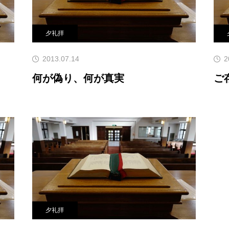
夕礼拝
2013.07.14
2
何が偽り、何が真実
ご
夕礼拝