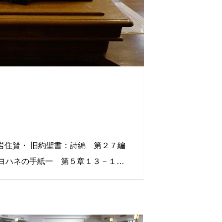
岩住賢・ 旧約聖書：詩編 第２７編
：ヨハネの手紙一 第５章１３－１７
、４７４ 今日与えられました御言葉
の御心に適うことをわたしたちが願う
ださる。これが神に対するわたしたち