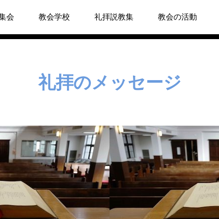
集会
教会学校
礼拝説教集
教会の活動
て
礼拝のメッセージ
キリスト教Q&A
礼拝のしおり
教会員の紹介
会堂開放