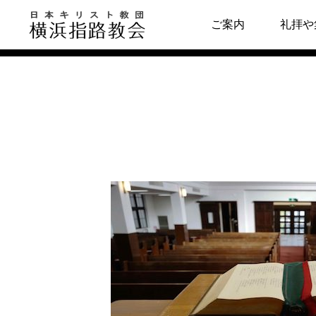
メッセージ
ご案内
礼拝や
指路教会について
キリスト教につい
教会の歴史
はじめの一歩
牧師・副牧師より
キリスト教用語集
写真で見る指路教会
教会の本棚
聖書とヘボン
聖書が教える幸せ