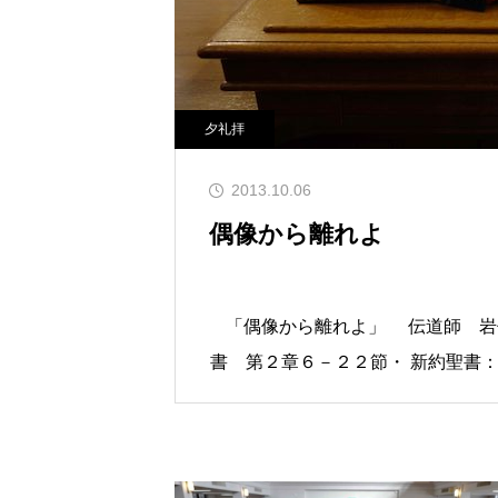
夕礼拝
2013.10.06
偶像から離れよ
「偶像から離れよ」 伝道師 岩
書 第２章６－２２節・ 新約聖書
８－２１節 ・ 讃美歌：４０４、
の支配にあるかのようなこの世を生
力に直面した時に、自分から偶像に