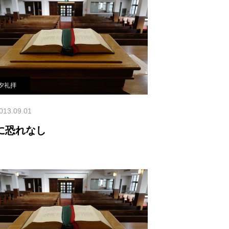
節で「わたしたちは、願い事は何でも
さるということが分かるな
夕礼拝
013.09.01
に恐れなし