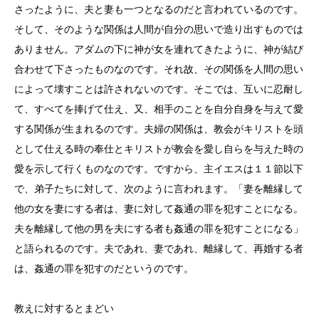
さったように、夫と妻も一つとなるのだと言われているのです。
そして、そのような関係は人間が自分の思いで造り出すものでは
ありません。アダムの下に神が女を連れてきたように、神が結び
合わせて下さったものなのです。それ故、その関係を人間の思い
によって壊すことは許されないのです。そこでは、互いに忍耐し
て、すべてを捧げて仕え、又、相手のことを自分自身を与えて愛
する関係が生まれるのです。夫婦の関係は、教会がキリストを頭
として仕える時の奉仕とキリストが教会を愛し自らを与えた時の
愛を示して行くものなのです。ですから、主イエスは１１節以下
で、弟子たちに対して、次のように言われます。「妻を離縁して
他の女を妻にする者は、妻に対して姦通の罪を犯すことになる。
夫を離縁して他の男を夫にする者も姦通の罪を犯すことになる」
と語られるのです。夫であれ、妻であれ、離縁して、再婚する者
は、姦通の罪を犯すのだというのです。
教えに対するとまどい