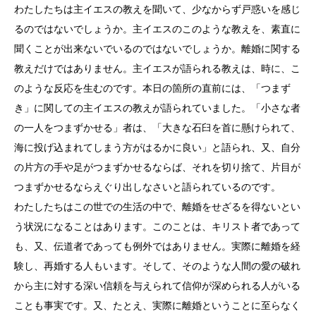
わたしたちは主イエスの教えを聞いて、少なからず戸惑いを感じ
るのではないでしょうか。主イエスのこのような教えを、素直に
聞くことが出来ないでいるのではないでしょうか。離婚に関する
教えだけではありません。主イエスが語られる教えは、時に、こ
のような反応を生むのです。本日の箇所の直前には、「つまず
き」に関しての主イエスの教えが語られていました。「小さな者
の一人をつまずかせる」者は、「大きな石臼を首に懸けられて、
海に投げ込まれてしまう方がはるかに良い」と語られ、又、自分
の片方の手や足がつまずかせるならば、それを切り捨て、片目が
つまずかせるならえぐり出しなさいと語られているのです。
わたしたちはこの世での生活の中で、離婚をせざるを得ないとい
う状況になることはあります。このことは、キリスト者であって
も、又、伝道者であっても例外ではありません。実際に離婚を経
験し、再婚する人もいます。そして、そのような人間の愛の破れ
から主に対する深い信頼を与えられて信仰が深められる人がいる
ことも事実です。又、たとえ、実際に離婚ということに至らなく