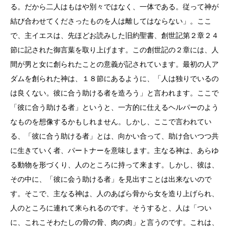
る。だから二人はもはや別々ではなく、一体である。従って神が
結び合わせてくださったものを人は離してはならない」。ここ
で、主イエスは、先ほどお読みした旧約聖書、創世記第２章２４
節に記された御言葉を取り上げます。この創世記の２章には、人
間が男と女に創られたことの意義が記されています。最初の人ア
ダムを創られた神は、１８節にあるように、「人は独りでいるの
は良くない。彼に合う助ける者を造ろう」と言われます。ここで
「彼に合う助ける者」というと、一方的に仕えるヘルパーのよう
なものを想像するかもしれません。しかし、ここで言われてい
る、「彼に合う助ける者」とは、向かい合って、助け合いつつ共
に生きていく者、パートナーを意味します。主なる神は、あらゆ
る動物を形づくり、人のところに持って来ます。しかし、彼は、
その中に、「彼に会う助ける者」を見出すことは出来ないので
す。そこで、主なる神は、人のあばら骨から女を造り上げられ、
人のところに連れて来られるのです。そうすると、人は「つい
に、これこそわたしの骨の骨、肉の肉」と言うのです。これは、