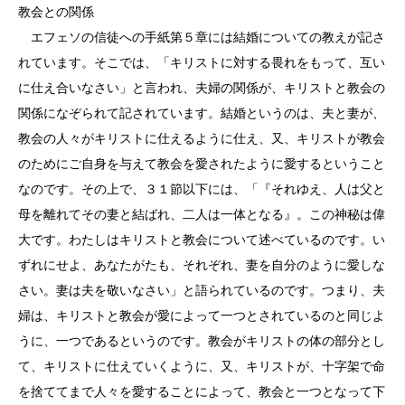
教会との関係
エフェソの信徒への手紙第５章には結婚についての教えが記さ
れています。そこでは、「キリストに対する畏れをもって、互い
に仕え合いなさい」と言われ、夫婦の関係が、キリストと教会の
関係になぞられて記されています。結婚というのは、夫と妻が、
教会の人々がキリストに仕えるように仕え、又、キリストが教会
のためにご自身を与えて教会を愛されたように愛するということ
なのです。その上で、３１節以下には、「『それゆえ、人は父と
母を離れてその妻と結ばれ、二人は一体となる』。この神秘は偉
大です。わたしはキリストと教会について述べているのです。い
ずれにせよ、あなたがたも、それぞれ、妻を自分のように愛しな
さい。妻は夫を敬いなさい」と語られているのです。つまり、夫
婦は、キリストと教会が愛によって一つとされているのと同じよ
うに、一つであるというのです。教会がキリストの体の部分とし
て、キリストに仕えていくように、又、キリストが、十字架で命
を捨ててまで人々を愛することによって、教会と一つとなって下