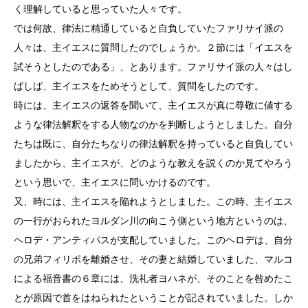
く理解していると思っていた人々です。
では何故、律法に精通していると自負していたファリサイ派の
人々は、主イエスに質問したのでしょうか。２節には「イエスを
試そうとしたのである」、とあります。ファリサイ派の人々はし
ばしば、主イエスをためそうとして、質問をしたのです。
時には、主イエスの返答を聞いて、主イエスが真に尊敬に値する
ような律法解釈をする人物なのかを判断しようとしました。自分
たちは既に、自分たちなりの律法解釈を持っていると自負してい
ましたから、主イエスが、どのような教えを説くのか見てやろう
という思いで、主イエスに問いかけるのです。
又、時には、主イエスを陥れようとしました。この時、主イエス
の一行がおられたヨルダン川の向こう側という地方というのは、
ヘロデ・アンティパスが支配していました。このヘロデは、自分
の兄弟フィリポを離婚させ、その妻と結婚していました、マルコ
による福音書の６章には、洗礼者ヨハネが、そのことを咎めたこ
とが原因で首をはねられたということが記されていました。しか