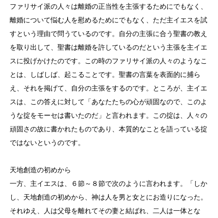
ファリサイ派の人々は離婚の正当性を主張するためにでもなく、
離婚について悩む人を慰めるためにでもなく、ただ主イエスを試
すという理由で問うているのです。自分の主張に合う聖書の教え
を取り出して、聖書は離婚を許しているのだという主張を主イエ
スに投げかけたのです。この時のファリサイ派の人々のようなこ
とは、しばしば、起こることです。聖書の言葉を表面的に捕ら
え、それを掲げて、自分の主張をするのです。ところが、主イエ
スは、この答えに対して「あなたたちの心が頑固なので、このよ
うな掟をモーセは書いたのだ」と言われます。この掟は、人々の
頑固さの故に書かれたものであり、本質的なことを語っている掟
ではないというのです。
天地創造の初めから
一方、主イエスは、６節～８節で次のように言われます。「しか
し、天地創造の初めから、神は人を男と女とにお造りになった。
それゆえ、人は父母を離れてその妻と結ばれ、二人は一体とな