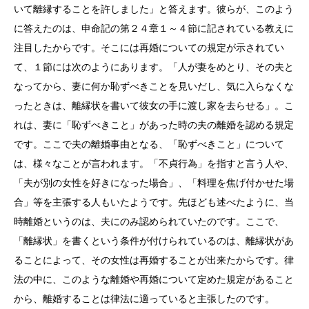
いて離縁することを許しました」と答えます。彼らが、このよう
に答えたのは、申命記の第２４章１～４節に記されている教えに
注目したからです。そこには再婚についての規定が示されてい
て、１節には次のようにあります。「人が妻をめとり、その夫と
なってから、妻に何か恥ずべきことを見いだし、気に入らなくな
ったときは、離縁状を書いて彼女の手に渡し家を去らせる」。こ
れは、妻に「恥ずべきこと」があった時の夫の離婚を認める規定
です。ここで夫の離婚事由となる、「恥ずべきこと」について
は、様々なことが言われます。「不貞行為」を指すと言う人や、
「夫が別の女性を好きになった場合」、「料理を焦げ付かせた場
合」等を主張する人もいたようです。先ほども述べたように、当
時離婚というのは、夫にのみ認められていたのです。ここで、
「離縁状」を書くという条件が付けられているのは、離縁状があ
ることによって、その女性は再婚することが出来たからです。律
法の中に、このような離婚や再婚について定めた規定があること
から、離婚することは律法に適っていると主張したのです。