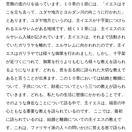
苦難の道のりを辿っています。１０章の１節には、「イエスはそ
こを立ち去って、ユダヤ地方とヨルダン川の向こうに行かれた」
とあります。ユダヤ地方というのは、主イエスが十字架につけら
れるエルサレムがある地域です。続く１１章には、主イエスのエ
ルサレム入城が記されています。主イエスは、それまで活動され
ていたガリラヤを離れて、エルサレムに向かわれたのです。主イ
エスはガリラヤでは様々な御業を行われました。しかし、十字架
が近づくにつれて、御業を行うよりもむしろ様々な教えを語られ
るようになります。どれも、世を去る前に語られた大切な教えで
あると言うことが出来ます。この１０章においては結婚と離婚に
ついて、子供について、財産についてという三つの教えが語られ
ていきます。どれも、私たちの生活に密接にかかわることです。
そのような身近なことについて語る中で、主イエスは、福音の中
心ともなる重要な教えを語られているのです。 ここでは、最初
に語られているのは、結婚と離婚についての主イエスの教えで
す。これは、ファリサイ派の人々の問いかけに答える形で語られ