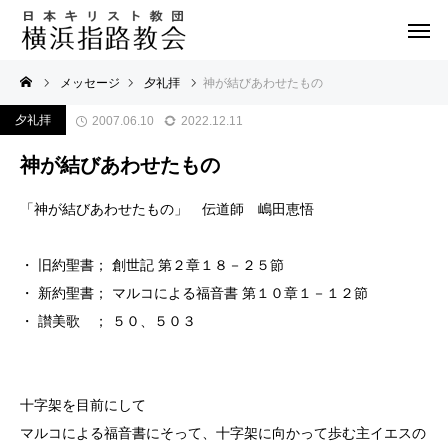
メッセージ
夕礼拝
神が結びあわせたもの
夕礼拝
2007.06.10
2022.12.11
神が結びあわせたもの
「神が結びあわせたもの」 伝道師 嶋田恵悟
・ 旧約聖書； 創世記 第２章１８－２５節
・ 新約聖書； マルコによる福音書 第１０章１－１２節
・ 讃美歌 ； ５０、５０３
十字架を目前にして
マルコによる福音書にそって、十字架に向かって歩む主イエスの