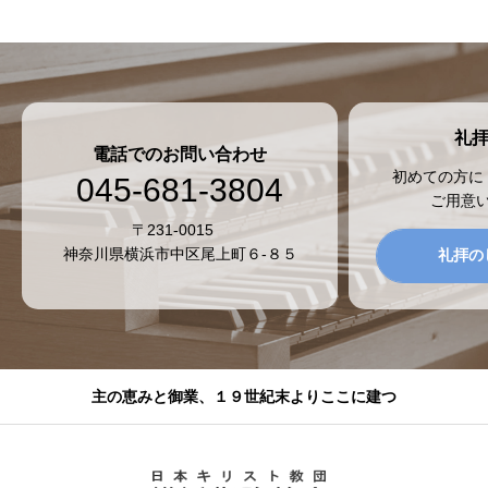
礼
電話でのお問い合わせ
初めての方に
045-681-3804
ご用意
〒231-0015
神奈川県横浜市中区尾上町６-８５
礼拝の
主の恵みと御業、１９世紀末よりここに建つ