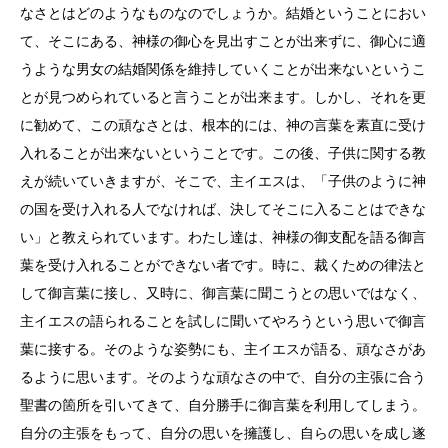
なさとはどのようなものなのでしょうか。結婚ということにおい
て、そこにある、神様の御心を見出すことが出来ずに、御心に適
うような男女の結婚関係を維持していくことが出来ないというこ
とが見つめられていると言うことが出来ます。しかし、それを更
に勧めて、この頑なさとは、根本的には、神の言葉を素直に受け
入れることが出来ないということです。この後、子供に関する教
えが続いていきますが、そこで、主イエスは、「子供のように神
の国を受け入れる人でなければ、決してそこに入ることはできな
い」と教えられています。わたし達は、神様の御支配を語る御言
葉を受け入れることができない者です。時に、裁くための律法と
して御言葉に接し、又時に、御言葉に聞こうとの思いではなく、
主イエスの語られることを試しに聞いてやろうという思いで御言
葉に接する。そのような姿勢にも、主イエスが語る、頑なさがあ
るように思います。そのような頑なさの中で、自分の主張に合う
聖書の箇所を引いてきて、自分勝手に御言葉を利用してしまう。
自分の主張をもって、自分の思いを擁護し、自らの思いを成し遂