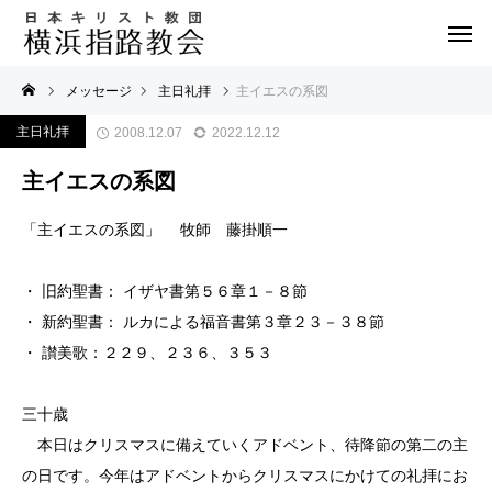
メッセージ
主日礼拝
主イエスの系図
主日礼拝
2008.12.07
2022.12.12
主イエスの系図
「主イエスの系図」 牧師 藤掛順一
・ 旧約聖書： イザヤ書第５６章１－８節
・ 新約聖書： ルカによる福音書第３章２３－３８節
・ 讃美歌：２２９、２３６、３５３
三十歳
本日はクリスマスに備えていくアドベント、待降節の第二の主
の日です。今年はアドベントからクリスマスにかけての礼拝にお