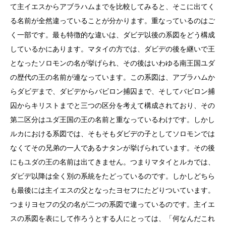
て主イエスからアブラハムまでを比較してみると、そこに出てく
る名前が全然違っていることが分かります。重なっているのはご
く一部です。最も特徴的な違いは、ダビデ以後の系図をどう構成
しているかにあります。マタイの方では、ダビデの後を継いで王
となったソロモンの名が挙げられ、その後はいわゆる南王国ユダ
の歴代の王の名前が連なっています。この系図は、アブラハムか
らダビデまで、ダビデからバビロン捕囚まで、そしてバビロン捕
囚からキリストまでと三つの区分を考えて構成されており、その
第二区分はユダ王国の王の名前と重なっているわけです。しかし
ルカにおける系図では、そもそもダビデの子としてソロモンでは
なくてその兄弟の一人であるナタンが挙げられています。その後
にもユダの王の名前は出てきません。つまりマタイとルカでは、
ダビデ以降は全く別の系統をたどっているのです。しかしどちら
も最後には主イエスの父となったヨセフにたどりついています。
つまりヨセフの父の名が二つの系図で違っているのです。主イエ
スの系図を表にして作ろうとする人にとっては、「何なんだこれ