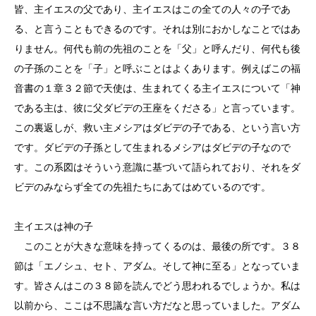
皆、主イエスの父であり、主イエスはこの全ての人々の子であ
る、と言うこともできるのです。それは別におかしなことではあ
りません。何代も前の先祖のことを「父」と呼んだり、何代も後
の子孫のことを「子」と呼ぶことはよくあります。例えばこの福
音書の１章３２節で天使は、生まれてくる主イエスについて「神
である主は、彼に父ダビデの王座をくださる」と言っています。
この裏返しが、救い主メシアはダビデの子である、という言い方
です。ダビデの子孫として生まれるメシアはダビデの子なので
す。この系図はそういう意識に基づいて語られており、それをダ
ビデのみならず全ての先祖たちにあてはめているのです。
主イエスは神の子
このことが大きな意味を持ってくるのは、最後の所です。３８
節は「エノシュ、セト、アダム。そして神に至る」となっていま
す。皆さんはこの３８節を読んでどう思われるでしょうか。私は
以前から、ここは不思議な言い方だなと思っていました。アダム