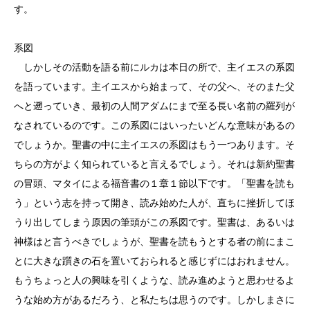
す。
系図
しかしその活動を語る前にルカは本日の所で、主イエスの系図
を語っています。主イエスから始まって、その父へ、そのまた父
へと遡っていき、最初の人間アダムにまで至る長い名前の羅列が
なされているのです。この系図にはいったいどんな意味があるの
でしょうか。聖書の中に主イエスの系図はもう一つあります。そ
ちらの方がよく知られていると言えるでしょう。それは新約聖書
の冒頭、マタイによる福音書の１章１節以下です。「聖書を読も
う」という志を持って開き、読み始めた人が、直ちに挫折してほ
うり出してしまう原因の筆頭がこの系図です。聖書は、あるいは
神様はと言うべきでしょうが、聖書を読もうとする者の前にまこ
とに大きな躓きの石を置いておられると感じずにはおれません。
もうちょっと人の興味を引くような、読み進めようと思わせるよ
うな始め方があるだろう、と私たちは思うのです。しかしまさに