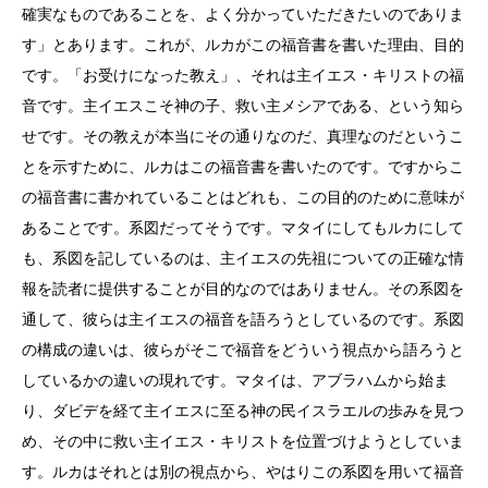
確実なものであることを、よく分かっていただきたいのでありま
す」とあります。これが、ルカがこの福音書を書いた理由、目的
です。「お受けになった教え」、それは主イエス・キリストの福
音です。主イエスこそ神の子、救い主メシアである、という知ら
せです。その教えが本当にその通りなのだ、真理なのだというこ
とを示すために、ルカはこの福音書を書いたのです。ですからこ
の福音書に書かれていることはどれも、この目的のために意味が
あることです。系図だってそうです。マタイにしてもルカにして
も、系図を記しているのは、主イエスの先祖についての正確な情
報を読者に提供することが目的なのではありません。その系図を
通して、彼らは主イエスの福音を語ろうとしているのです。系図
の構成の違いは、彼らがそこで福音をどういう視点から語ろうと
しているかの違いの現れです。マタイは、アブラハムから始ま
り、ダビデを経て主イエスに至る神の民イスラエルの歩みを見つ
め、その中に救い主イエス・キリストを位置づけようとしていま
す。ルカはそれとは別の視点から、やはりこの系図を用いて福音