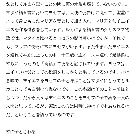
父として系図を記すことの間に何の矛盾も感じていないのです。
マタイ福音書においてヨセフは、天使のお告げに従って、聖霊に
よって身ごもったマリアを妻として迎え入れ、マリアと幼子主イ
エスを守る働きをしています。ルカによる福音書のクリスマス物
語では、マタイと比べるとヨセフの影は薄いのですが、それで
も、マリアの傍らに常にヨセフがいます。また生まれた主イエス
を連れて神殿に上ったのも、十二歳の主イエスを連れて過越祭に
神殿に上ったのも「両親」であると記されています。ヨセフは、
主イエスの父としての役割をしっかりと果しているのです。その
意味で、主イエスをヨセフの子と呼ぶことはマタイにとってもル
カにとっても自明の前提なのです。この系図はそのことを前提と
しつつ、だから人々は主イエスのことをヨセフの子である一人の
人間と思っているが、実はこの方は同時に神の子でもあられるの
だ、ということを語っているのです。
神の子とされる