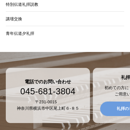
特別伝道礼拝説教
講壇交換
青年伝道夕礼拝
礼
電話でのお問い合わせ
初めての方に
045-681-3804
ご用意
〒231-0015
神奈川県横浜市中区尾上町６-８５
礼拝の