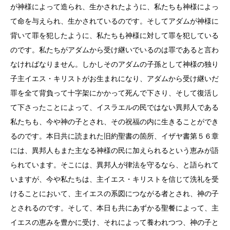
が神様によって造られ、生かされたように、私たちも神様によっ
て命を与えられ、生かされているのです。そしてアダムが神様に
背いて罪を犯したように、私たちも神様に対して罪を犯している
のです。私たちがアダムから受け継いでいるのは罪であると言わ
なければなりません。しかしそのアダムの子孫として神様の独り
子主イエス・キリストがお生まれになり、アダムから受け継いだ
罪を全て背負って十字架にかかって死んで下さり、そして復活し
て下さったことによって、イスラエルの民ではない異邦人である
私たちも、今や神の子とされ、その祝福の内に生きることができ
るのです。本日共に読まれた旧約聖書の箇所、イザヤ書第５６章
には、異邦人もまた主なる神様の民に加えられるという恵みが語
られています。そこには、異邦人が律法を守るなら、と語られて
いますが、今や私たちは、主イエス・キリストを信じて洗礼を受
けることにおいて、主イエスの系図につながる者とされ、神の子
とされるのです。そして、本日も共にあずかる聖餐によって、主
イエスの恵みを豊かに受け、それによって養われつつ、神の子と