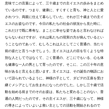
意味でこの言葉によって、三十歳までの主イエスの歩みをまとめ
ているのです。つまり、健康に、すくすくと育ち、神と人とに愛
されつつ、両親に仕えて暮らしていた、それが三十歳までの主イ
エスのお姿なのです。今日の私たちの社会の状況から見た時に、
これだけで既に希有な、まことに幸せな姿であると言わなければ
ならないわけですが、それは私たちの現実の方が病んでいるとい
うことなのであって、むしろこれは人としてごく普通の、当たり
前の姿だと言うべきでしょう。主イエスは人の目を引くような特
別な人としてではなくて、ごく普通の、どこにでもいる、心も体
も健康な一人の男として育ったのです。そこに、この三十年の意
味があると言えると思います。主イエスは、その誕生の物語にお
いて語られているように、神様の子として、ダビデの王座を受け
継ぐメシアとしてお生まれになったのでした。しかし三十歳で活
動を始める前までのそのお姿は、私たちと変わることのない、普
通の人間だったのです。その主イエスが、三十歳になって、神様
の導きによっていよいよ救い主としての活動を開始されるので