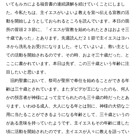
いてもルカによる福音書の連続講解を続けていくことにしまし
た。今私たちは、主イエスがいよいよ教えを宣べ伝える宣教の活
動を開始しようとしておられるところを読んでいます。本日の箇
所の冒頭２３節に、「イエスが宣教を始められたときはおよそ三
十歳であった」とあります。先週読んだ２１節で主イエスはヨハ
ネから洗礼をお受けになりました。そしていよいよ、救い主とし
ての活動を開始されるのです。その時、およそ三十歳だった、と
ここに書かれています。本日は先ず、この三十歳という年齢に注
目したいと思います。
旧約聖書において、祭司が聖所で奉仕を始めることができる年
齢は三十歳とされています。またダビデが王になったのも、何人
かの預言者が神様によって立てられたのも三十歳の時だったとあ
ります。いわゆる成人、大人になる年とは別に、神様の大切なご
用に当たることができるようになる年齢として、三十歳というの
がある意味を持っていたようです。主イエスもその年齢に達した
頃に活動を開始されたのです。主イエスが人々に教えを語ってい