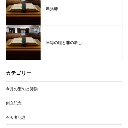
断捨離
日毎の糧と罪の赦し
カテゴリー
今月の聖句と奨励
創立記念
召天者記念