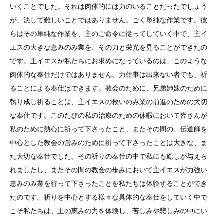
いくことでした。それは肉体的には力のいることだったでしょう
が、決して難しいことではありません。ごく単純な作業です。彼
らはその単純な作業を、主のご命令に従ってしていく中で、主イ
エスの大きな恵みのみ業を、その力と栄光を見ることができたの
です。主イエスが私たちにお求めになっているのは、このような
肉体的な奉仕だけではありません。力仕事は出来ない者でも、祈
ることによる奉仕はできます。教会のために、兄弟姉妹のために
執り成し祈ることは、主イエスの救いのみ業の前進のための大切
な奉仕です。このたびの私の治療のための休暇において皆さんが
私のために熱心に祈って下さったこと、またその間の、伝道師を
中心とした教会の営みのために祈って下さったことは大きな、ま
た大切な奉仕でした。その祈りの奉仕の中で私にも癒しが与えら
れましたし、またその間の教会の歩みにおいて主イエスが力強い
恵みのみ業を行って下さったことを私たちは体験することができ
たのです。祈りを中心とする様々な具体的な奉仕をしていく中で
こそ私たちは、主の恵みの力を体験し、苦しみや悲しみの中にい