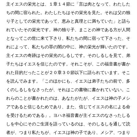
主イエスの栄光とは、１章１４節に「言は肉となって、わたした
ちの間に宿られた。わたしたちはその栄光を見た。それは父の独
り子としての栄光であって、恵みと真理とに満ちていた」と語ら
れていたその栄光です。神の独り子、まことの神である方が人間
となってこの世に来て下さり、私たちの間に宿って下さった、そ
れによって、私たちの罪の闇の中に、神の栄光が輝いたのです。
主イエスの奇跡はその栄光のしるしです。そのしるしを見て、弟
子たちはイエスを信じたのです。それこそが、この福音書が書か
れた目的だったことが２０章３０節以下に語られています。そこ
を読んでみます。「このほかにも、イエスは弟子たちの前で、多
くのしるしをなさったが、それはこの書物に書かれていない。こ
れらのことが書かれたのは、あなたがたが、イエスは神の子メシ
アであると信じるためであり、また、信じてイエスの名による命
を受けるためである」。ヨハネ福音書が主イエスのなさったしる
しを中心にそのご生涯を語っているのは、そのしるしを通して読
者が、つまり私たちが、イエスは神の子であり、メシア、つまり