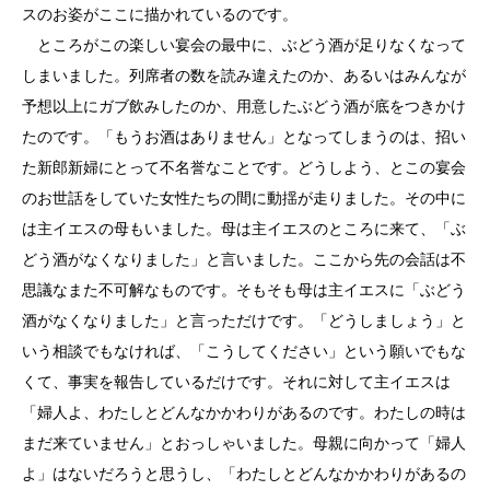
スのお姿がここに描かれているのです。
ところがこの楽しい宴会の最中に、ぶどう酒が足りなくなって
しまいました。列席者の数を読み違えたのか、あるいはみんなが
予想以上にガブ飲みしたのか、用意したぶどう酒が底をつきかけ
たのです。「もうお酒はありません」となってしまうのは、招い
た新郎新婦にとって不名誉なことです。どうしよう、とこの宴会
のお世話をしていた女性たちの間に動揺が走りました。その中に
は主イエスの母もいました。母は主イエスのところに来て、「ぶ
どう酒がなくなりました」と言いました。ここから先の会話は不
思議なまた不可解なものです。そもそも母は主イエスに「ぶどう
酒がなくなりました」と言っただけです。「どうしましょう」と
いう相談でもなければ、「こうしてください」という願いでもな
くて、事実を報告しているだけです。それに対して主イエスは
「婦人よ、わたしとどんなかかわりがあるのです。わたしの時は
まだ来ていません」とおっしゃいました。母親に向かって「婦人
よ」はないだろうと思うし、「わたしとどんなかかわりがあるの