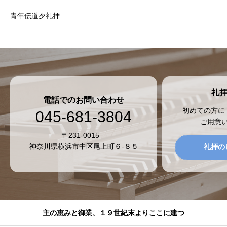
青年伝道夕礼拝
礼
電話でのお問い合わせ
初めての方に
045-681-3804
ご用意
〒231-0015
神奈川県横浜市中区尾上町６-８５
礼拝の
主の恵みと御業、１９世紀末よりここに建つ