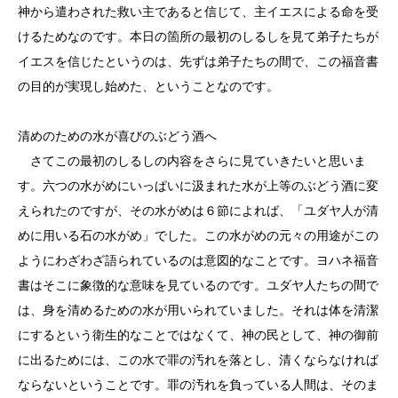
神から遣わされた救い主であると信じて、主イエスによる命を受
けるためなのです。本日の箇所の最初のしるしを見て弟子たちが
イエスを信じたというのは、先ずは弟子たちの間で、この福音書
の目的が実現し始めた、ということなのです。
清めのための水が喜びのぶどう酒へ
さてこの最初のしるしの内容をさらに見ていきたいと思いま
す。六つの水がめにいっぱいに汲まれた水が上等のぶどう酒に変
えられたのですが、その水がめは６節によれば、「ユダヤ人が清
めに用いる石の水がめ」でした。この水がめの元々の用途がこの
ようにわざわざ語られているのは意図的なことです。ヨハネ福音
書はそこに象徴的な意味を見ているのです。ユダヤ人たちの間で
は、身を清めるための水が用いられていました。それは体を清潔
にするという衛生的なことではなくて、神の民として、神の御前
に出るためには、この水で罪の汚れを落とし、清くならなければ
ならないということです。罪の汚れを負っている人間は、そのま