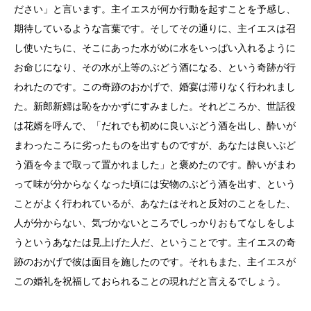
ださい」と言います。主イエスが何か行動を起すことを予感し、
期待しているような言葉です。そしてその通りに、主イエスは召
し使いたちに、そこにあった水がめに水をいっぱい入れるように
お命じになり、その水が上等のぶどう酒になる、という奇跡が行
われたのです。この奇跡のおかげで、婚宴は滞りなく行われまし
た。新郎新婦は恥をかかずにすみました。それどころか、世話役
は花婿を呼んで、「だれでも初めに良いぶどう酒を出し、酔いが
まわったころに劣ったものを出すものですが、あなたは良いぶど
う酒を今まで取って置かれました」と褒めたのです。酔いがまわ
って味が分からなくなった頃には安物のぶどう酒を出す、という
ことがよく行われているが、あなたはそれと反対のことをした、
人が分からない、気づかないところでしっかりおもてなしをしよ
うというあなたは見上げた人だ、ということです。主イエスの奇
跡のおかげで彼は面目を施したのです。それもまた、主イエスが
この婚礼を祝福しておられることの現れだと言えるでしょう。