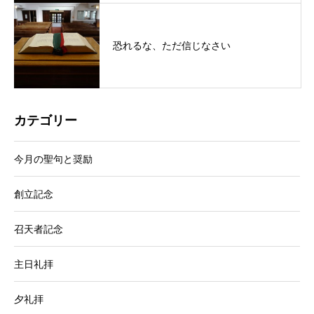
恐れるな、ただ信じなさい
カテゴリー
今月の聖句と奨励
創立記念
召天者記念
主日礼拝
夕礼拝