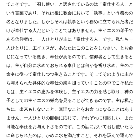
てこそです。「召し使い」と訳されているのは「奉仕する人」と
いう言葉であり、それは後に教会において「執事」という務めの
名となりました。しかしそれは執事という務めに立てられた者だ
けが奉仕する人だということではありません。主イエスの弟子で
ある信仰者は、一人ひとりが主に「奉仕する人」です。私たち一
人ひとりに、主イエスが、あなたはこのことをしなさい、とお命
じになっている働き、奉仕があるのです。信仰者として生きると
は、主が自分に求めておられる奉仕とは何かを祈り求め、主のご
命令に従って奉仕しつつ生きることです。そしてそのように主か
ら与えられた具体的な奉仕の業を担っていくことの中でこそ私た
ちは、主イエスの恵みを体験し、主イエスの力を感じ取り、神の
子としての主イエスの栄光を見ることができるのです。主は私た
ちに、出来もしないこと、無理なことをお命じになることはあり
ません。一人ひとりの賜物に応じて、それぞれに相応しい、また
可能な奉仕をお与え下さるのです。この話において召し使いたち
に命じられたのは、かめに水を満たすこと、それを汲んで運んで