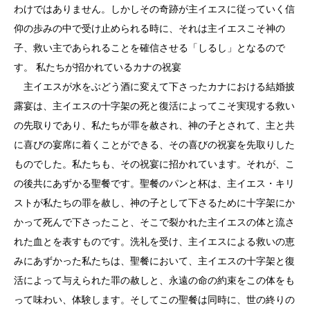
わけではありません。しかしその奇跡が主イエスに従っていく信
仰の歩みの中で受け止められる時に、それは主イエスこそ神の
子、救い主であられることを確信させる「しるし」となるので
す。 私たちが招かれているカナの祝宴
主イエスが水をぶどう酒に変えて下さったカナにおける結婚披
露宴は、主イエスの十字架の死と復活によってこそ実現する救い
の先取りであり、私たちが罪を赦され、神の子とされて、主と共
に喜びの宴席に着くことができる、その喜びの祝宴を先取りした
ものでした。私たちも、その祝宴に招かれています。それが、こ
の後共にあずかる聖餐です。聖餐のパンと杯は、主イエス・キリ
ストが私たちの罪を赦し、神の子として下さるために十字架にか
かって死んで下さったこと、そこで裂かれた主イエスの体と流さ
れた血とを表すものです。洗礼を受け、主イエスによる救いの恵
みにあずかった私たちは、聖餐において、主イエスの十字架と復
活によって与えられた罪の赦しと、永遠の命の約束をこの体をも
って味わい、体験します。そしてこの聖餐は同時に、世の終りの