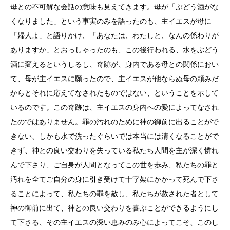
母との不可解な会話の意味も見えてきます。母が「ぶどう酒がな
くなりました」という事実のみを語ったのも、主イエスが母に
「婦人よ」と語りかけ、「あなたは、わたしと、なんの係わりが
ありますか」とおっしゃったのも、この後行われる、水をぶどう
酒に変えるというしるし、奇跡が、身内である母との関係におい
て、母が主イエスに願ったので、主イエスが他ならぬ母の頼みだ
からとそれに応えてなされたものではない、ということを示して
いるのです。この奇跡は、主イエスの身内への愛によってなされ
たのではありません。罪の汚れのために神の御前に出ることがで
きない、しかも水で洗ったぐらいでは本当には清くなることがで
きず、神との良い交わりを失っている私たち人間を主が深く憐れ
んで下さり、ご自身が人間となってこの世を歩み、私たちの罪と
汚れを全てご自分の身に引き受けて十字架にかかって死んで下さ
ることによって、私たちの罪を赦し、私たちが赦された者として
神の御前に出て、神との良い交わりを喜ぶことができるようにし
て下さる、その主イエスの深い恵みのみ心によってこそ、このし