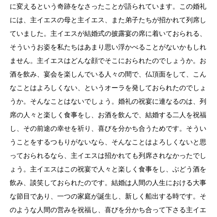
に変えるという奇跡をなさったことが語られています。この婚礼
には、主イエスの母と主イエス、また弟子たちが招かれて列席し
ていました。主イエスが結婚式の披露宴の席に着いておられる、
そういうお姿を私たちはあまり思い浮かべることがないかもしれ
ません。主イエスはどんな顔でそこにおられたのでしょうか。お
酒を飲み、宴会を楽しんでいる人々の間で、仏頂面をして、こん
なことはよろしくない、というオーラを発しておられたのでしょ
うか。そんなことはないでしょう。婚礼の祝宴に連なるのは、列
席の人々と楽しく食事をし、お酒を飲んで、結婚する二人を祝福
し、その前途の幸せを祈り、喜びを分かち合うためです。そうい
うことをするつもりがないなら、そんなことはよろしくないと思
っておられるなら、主イエスは招かれても列席されなかったでし
ょう。主イエスはこの祝宴で人々と楽しく食事をし、ぶどう酒を
飲み、談笑しておられたのです。結婚は人間の人生における大事
な節目であり、一つの家庭が誕生し、新しく船出する時です。そ
のような人間の営みを祝福し、喜びを分かち合って下さる主イエ