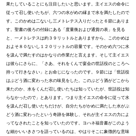
果たしていることにも注目したいと思います。主イエスの命令に
従って召し使いたちが、六つの水がめの縁まで水を満たしたので
す。このかめは二ないし三メトレテス入りだったと６節にありま
す。聖書の後ろの付録にある「度量衡および通貨の表」を見る
と、一メトレテスは約３９リットルとありますから、このかめは
およそ８０ないし１２０リットルの容量です。そのかめ六つに水
を汲んで満たすのはかなりの作業だと言えます。そして主イエス
は彼らにさらに、「さあ、それをくんで宴会の世話役のところへ
持って行きなさい」とお命じになったのです。９節には「世話役
はぶどう酒に変わった水の味見をした。このぶどう酒がどこから
来たのか、水をくんだ召し使いたちは知っていたが、世話役は知
らなかったので」とあります。つまり主イエスの命令に従って水
を汲んだ召し使いたちだけが、自分たちがかめに満たした水がぶ
どう酒に変わったという奇跡を体験し、それが主イエスの力によ
ってなされたことを知っていたのです。ヨハネ福音書がこのよう
な細かいいきさつを語っているのは、やはりそこに象徴的な意味