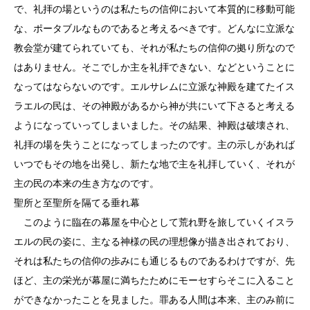
で、礼拝の場というのは私たちの信仰において本質的に移動可能
な、ポータブルなものであると考えるべきです。どんなに立派な
教会堂が建てられていても、それが私たちの信仰の拠り所なので
はありません。そこでしか主を礼拝できない、などということに
なってはならないのです。エルサレムに立派な神殿を建てたイス
ラエルの民は、その神殿があるから神が共にいて下さると考える
ようになっていってしまいました。その結果、神殿は破壊され、
礼拝の場を失うことになってしまったのです。主の示しがあれば
いつでもその地を出発し、新たな地で主を礼拝していく、それが
主の民の本来の生き方なのです。
聖所と至聖所を隔てる垂れ幕
このように臨在の幕屋を中心として荒れ野を旅していくイスラ
エルの民の姿に、主なる神様の民の理想像が描き出されており、
それは私たちの信仰の歩みにも通じるものであるわけですが、先
ほど、主の栄光が幕屋に満ちたためにモーセすらそこに入ること
ができなかったことを見ました。罪ある人間は本来、主のみ前に