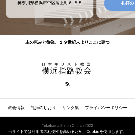
神奈川県横浜市中区尾上町６-８５
礼拝の
主の恵みと御業、１９世紀末よりここに建つ
教会情報
礼拝のしおり
リンク集
プライバシーポリシー
Yokohama Shiloh Church 2023
当サイトでは利用者の利便性を高めるため、Cookieを使用します。