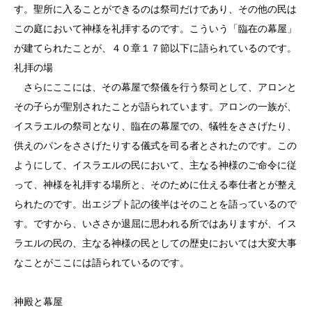
す。聖所に入ることができるのは祭司だけであり、その他の民は
この庭において神様を礼拝するのです。こういう「臨在の幕屋」
が建てられたことが、４０章１７節以下に語られているのです。
礼拝の場
さらにここには、その幕屋で祭儀を行う祭司として、アロンと
その子らが聖別されたことが語られています。アロンの一族が、
イスラエルの祭司となり、臨在の幕屋での、犠牲をささげたり、
供えのパンをささげたりする儀式を司る者とされたのです。この
ようにして、イスラエルの民において、主なる神様のご命令に従
って、神様を礼拝する場所と、そのために仕える奉仕者とが整え
られたのです。出エジプト記の後半はそのことを語っているので
す。ですから、いささか退屈に思われる所ではありますが、イス
ラエルの民の、主なる神様の民としての歴史においては大変大事
なことがここには語られているのです。
神殿と幕屋