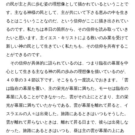
の民が主と共に歩む姿の理想像として描かれているということで
す。主なる神様の民として、主が共にいて下さる恵みの中を生き
るとはこういうことなのだ、という信仰がここに描き出されてい
るのです。私たちは本日の箇所から、その信仰を読み取っていき
たいと思います。主イエス・キリストによる救いのみ業を受けて
新しい神の民として生きていく私たちも、その信仰を共有するこ
とができるのです。
その信仰が具体的に語られているのは、つまり臨在の幕屋を中
心として生きる主なる神の民の歩みの理想像を描いているのが、
４０章の３４節以下です。そこをもう一度読んでおきます。「雲
は臨在の幕屋を覆い、主の栄光が幕屋に満ちた。モーセは臨在の
幕屋に入ることができなかった。雲がその上にとどまり、主の栄
光が幕屋に満ちていたからである。雲が幕屋を離れて昇ると、イ
スラエルの人々は出発した。旅路にあるときはいつもそうした。
雲が離れて昇らないときは、離れて昇る日まで、彼らは出発しな
かった。旅路にあるときはいつも、昼は主の雲が幕屋の上にあ