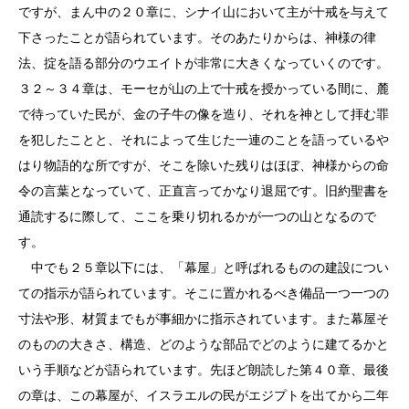
ですが、まん中の２０章に、シナイ山において主が十戒を与えて
下さったことが語られています。そのあたりからは、神様の律
法、掟を語る部分のウエイトが非常に大きくなっていくのです。
３２～３４章は、モーセが山の上で十戒を授かっている間に、麓
で待っていた民が、金の子牛の像を造り、それを神として拝む罪
を犯したことと、それによって生じた一連のことを語っているや
はり物語的な所ですが、そこを除いた残りはほぼ、神様からの命
令の言葉となっていて、正直言ってかなり退屈です。旧約聖書を
通読するに際して、ここを乗り切れるかが一つの山となるので
す。
中でも２５章以下には、「幕屋」と呼ばれるものの建設につい
ての指示が語られています。そこに置かれるべき備品一つ一つの
寸法や形、材質までもが事細かに指示されています。また幕屋そ
のものの大きさ、構造、どのような部品でどのように建てるかと
いう手順などが語られています。先ほど朗読した第４０章、最後
の章は、この幕屋が、イスラエルの民がエジプトを出てから二年