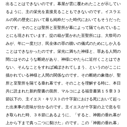
出ることはできないのです。幕屋が雲に覆われたことが示してい
るように、主の栄光を直接見ることもできないのです。イスラエ
ルの民の歴史において最も純粋だった時代においてもそうだった
のです。そのことは聖所と至聖所が幕によって隔てられているこ
とにも現されています。掟の箱が置かれた至聖所には、大祭司の
みが、年に一度だけ、民全体の罪の贖いの儀式のためにしか入る
ことはできなかったのです。栄光に満ちた神様と、罪ある人間の
間にはそのような断絶があり、神様にやたらに近付くことはでき
ない、そんなことをすれば滅ぼされてしまう、というのがここに
描かれている神様と人間の関係なのです。その断絶の象徴が、聖
所と至聖所を隔てる垂れ幕です。そのことを理解する時に、本日
共に読まれた新約聖書の箇所、マルコによる福音書第１５章３３
節以下の、主イエス・キリストの十字架における死において起っ
た出来事の意味が分かるのです。主イエスが十字架の上で息を引
き取られた時、３８節にあるように、「すると、神殿の垂れ幕が
上から下まで真っ二つに裂けた」のです。この「神殿の垂れ幕」