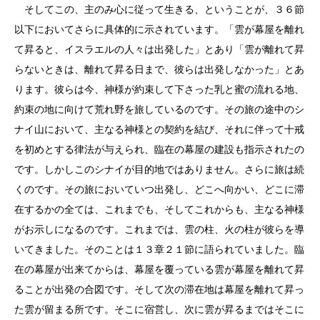
そしてこの、主のみ心に従って生きる、ということが、３６節
以下においてさらに具体的に示されています。「雲が幕屋を離れ
て昇ると、イスラエルの人々は出発した」とあり「雲が離れて昇
らないときは、離れて昇る日まで、彼らは出発しなかった」とあ
ります。彼らは今、神様が約束して下さった乳と蜜の流れる地、
約束の地に向けて荒れ野を旅しているのです。その旅の途中のシ
ナイ山において、主なる神様との契約を結び、それに伴って十戒
を初めとする律法が与えられ、臨在の幕屋の建設も指示されたの
です。しかしこのシナイが目的地ではありません。さらに旅は続
くのです。その旅においていつ出発し、どこへ向かい、どこに滞
在するかの全ては、これまでも、そしてこれからも、主なる神様
がお示しになるのです。これまでは、雲の柱、火の柱が彼らを導
いてきました。そのことは１３章２１節に語られていました。臨
在の幕屋が出来てからは、幕屋を覆っている雲が幕屋を離れて昇
ることが出発の合図です。そして次の滞在地は幕屋を離れて昇っ
た雲が留まる所です。そこに宿営し、次に雲が昇るまではそこに