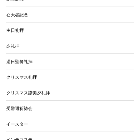
召天者記念
主日礼拝
夕礼拝
週日聖餐礼拝
クリスマス礼拝
クリスマス讃美夕礼拝
受難週祈祷会
イースター
ペンテコステ