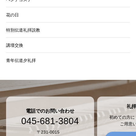
花の日
特別伝道礼拝説教
講壇交換
青年伝道夕礼拝
礼
電話でのお問い合わせ
初めての方に
045-681-3804
ご用意
〒231-0015