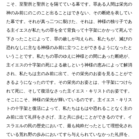
こそ、至聖所と聖所とを隔てている幕です。罪ある人間は栄光の
神のみ前にのこのこと出ることはできない、その断絶を表してい
た幕です。それが真っ二つに裂けた、それは、神様の独り子であ
る主イエスが私たちの罪を全て背負って十字架にかかって死んで
下さったことによって、罪の赦しが与えられ、私たちが、滅びの
恐れなしに主なる神様のみ前に立つことができるようになったと
いうことです。私たちの罪のゆえに神様との間にあった断絶が、
主イエスの十字架の死による赦しという神様の恵みによって解消
され、私たちは主のみ前に出て、その栄光のお姿を見ることがで
きるようになったのです。その栄光のお姿とは、十字架につけら
れて死に、そして復活なさった主イエス・キリストのお姿です。
そこにこそ、神様の栄光が輝いているのです。主イエス・キリス
トの十字架と復活によって、私たちはもはや恐れることなく主の
み前に出て礼拝をささげ、主と共に歩むことができるのです。イ
スラエルの民の歴史において、最も純粋だったとして理想化され
ている荒れ野の歩みにおいてすら与えられていなかった礼拝を、