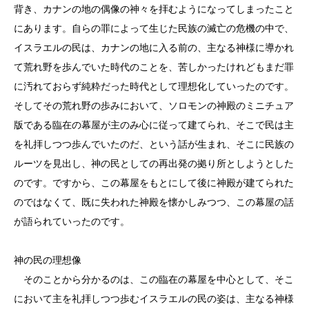
背き、カナンの地の偶像の神々を拝むようになってしまったこと
にあります。自らの罪によって生じた民族の滅亡の危機の中で、
イスラエルの民は、カナンの地に入る前の、主なる神様に導かれ
て荒れ野を歩んでいた時代のことを、苦しかったけれどもまだ罪
に汚れておらず純粋だった時代として理想化していったのです。
そしてその荒れ野の歩みにおいて、ソロモンの神殿のミニチュア
版である臨在の幕屋が主のみ心に従って建てられ、そこで民は主
を礼拝しつつ歩んでいたのだ、という話が生まれ、そこに民族の
ルーツを見出し、神の民としての再出発の拠り所としようとした
のです。ですから、この幕屋をもとにして後に神殿が建てられた
のではなくて、既に失われた神殿を懐かしみつつ、この幕屋の話
が語られていったのです。
神の民の理想像
そのことから分かるのは、この臨在の幕屋を中心として、そこ
において主を礼拝しつつ歩むイスラエルの民の姿は、主なる神様