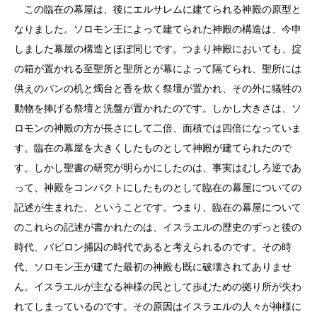
この臨在の幕屋は、後にエルサレムに建てられる神殿の原型と
なりました。ソロモン王によって建てられた神殿の構造は、今申
しました幕屋の構造とほぼ同じです。つまり神殿においても、掟
の箱が置かれる至聖所と聖所とが幕によって隔てられ、聖所には
供えのパンの机と燭台と香を炊く祭壇が置かれ、その外に犠牲の
動物を捧げる祭壇と洗盤が置かれたのです。しかし大きさは、ソ
ロモンの神殿の方が長さにして二倍、面積では四倍になっていま
す。臨在の幕屋を大きくしたものとして神殿が建てられたので
す。しかし聖書の研究が明らかにしたのは、事実はむしろ逆であ
って、神殿をコンパクトにしたものとして臨在の幕屋についての
記述が生まれた、ということです。つまり、臨在の幕屋について
のこれらの記述が書かれたのは、イスラエルの歴史のずっと後の
時代、バビロン捕囚の時代であると考えられるのです。その時
代、ソロモン王が建てた最初の神殿も既に破壊されてありませ
ん。イスラエルが主なる神様の民として歩むための拠り所が失わ
れてしまっているのです。その原因はイスラエルの人々が神様に