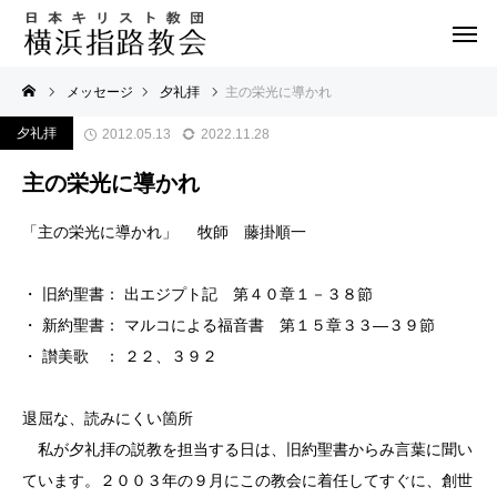
メッセージ
夕礼拝
主の栄光に導かれ
夕礼拝
2012.05.13
2022.11.28
主の栄光に導かれ
「主の栄光に導かれ」 牧師 藤掛順一
・ 旧約聖書： 出エジプト記 第４０章１－３８節
・ 新約聖書： マルコによる福音書 第１５章３３―３９節
・ 讃美歌 ： ２２、３９２
退屈な、読みにくい箇所
私が夕礼拝の説教を担当する日は、旧約聖書からみ言葉に聞い
ています。２００３年の９月にこの教会に着任してすぐに、創世