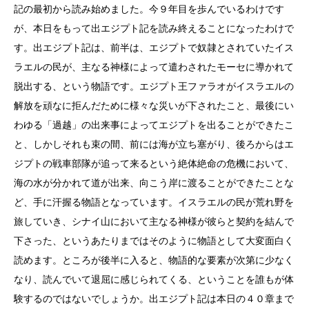
記の最初から読み始めました。今９年目を歩んでいるわけです
が、本日をもって出エジプト記を読み終えることになったわけで
す。出エジプト記は、前半は、エジプトで奴隷とされていたイス
ラエルの民が、主なる神様によって遣わされたモーセに導かれて
脱出する、という物語です。エジプト王ファラオがイスラエルの
解放を頑なに拒んだために様々な災いが下されたこと、最後にい
わゆる「過越」の出来事によってエジプトを出ることができたこ
と、しかしそれも束の間、前には海が立ち塞がり、後ろからはエ
ジプトの戦車部隊が追って来るという絶体絶命の危機において、
海の水が分かれて道が出来、向こう岸に渡ることができたことな
ど、手に汗握る物語となっています。イスラエルの民が荒れ野を
旅していき、シナイ山において主なる神様が彼らと契約を結んで
下さった、というあたりまではそのように物語として大変面白く
読めます。ところが後半に入ると、物語的な要素が次第に少なく
なり、読んでいて退屈に感じられてくる、ということを誰もが体
験するのではないでしょうか。出エジプト記は本日の４０章まで