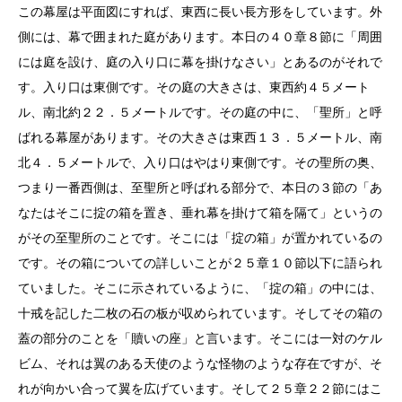
この幕屋は平面図にすれば、東西に長い長方形をしています。外
側には、幕で囲まれた庭があります。本日の４０章８節に「周囲
には庭を設け、庭の入り口に幕を掛けなさい」とあるのがそれで
す。入り口は東側です。その庭の大きさは、東西約４５メート
ル、南北約２２．５メートルです。その庭の中に、「聖所」と呼
ばれる幕屋があります。その大きさは東西１３．５メートル、南
北４．５メートルで、入り口はやはり東側です。その聖所の奥、
つまり一番西側は、至聖所と呼ばれる部分で、本日の３節の「あ
なたはそこに掟の箱を置き、垂れ幕を掛けて箱を隔て」というの
がその至聖所のことです。そこには「掟の箱」が置かれているの
です。その箱についての詳しいことが２５章１０節以下に語られ
ていました。そこに示されているように、「掟の箱」の中には、
十戒を記した二枚の石の板が収められています。そしてその箱の
蓋の部分のことを「贖いの座」と言います。そこには一対のケル
ビム、それは翼のある天使のような怪物のような存在ですが、そ
れが向かい合って翼を広げています。そして２５章２２節にはこ