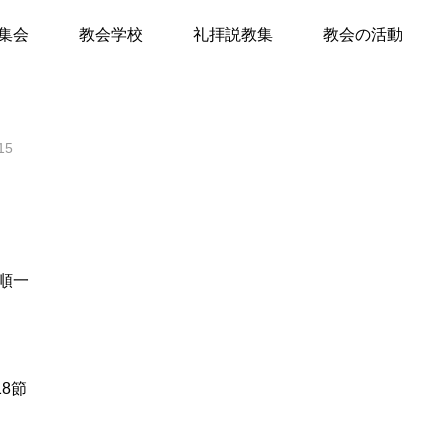
神に立ち帰れ
集会
教会学校
礼拝説教集
教会の活動
て
15
キリスト教Q&A
礼拝のしおり
教会員の紹介
会堂開放
順一
18節