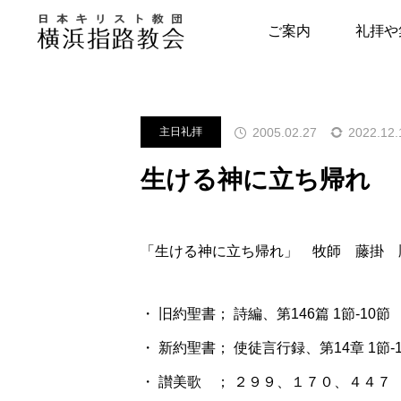
メッセージ
主日礼拝
生ける
ご案内
礼拝や
指路教会について
キリスト教につい
2005.02.27
2022.12.
主日礼拝
教会の歴史
はじめの一歩
生ける神に立ち帰れ
牧師・副牧師より
キリスト教用語集
写真で見る指路教会
教会の本棚
「生ける神に立ち帰れ」 牧師 藤掛 
聖書とヘボン
聖書が教える幸せ
・ 旧約聖書； 詩編、第146篇 1節-10節
・ 新約聖書； 使徒言行録、第14章 1節-
・ 讃美歌 ； ２９９、１７０、４４７