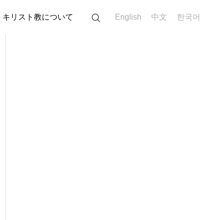
キリスト教について
English
中文
한국어