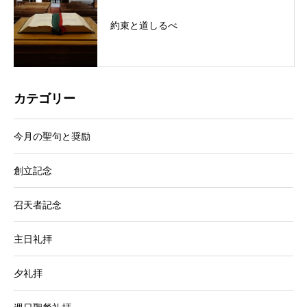
約束と道しるべ
カテゴリー
今月の聖句と奨励
創立記念
召天者記念
主日礼拝
夕礼拝