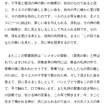
す。十字架と復活の神の救いの御業が、自分のものであると信
じ、主イエスの罪の赦しと新しい命を、自分の手に確かに受け取
り、その信仰を告白したのです。一人の人が罪を赦され、主イエ
スに一つに結ばれ、新しい命を与えられる。洗礼は、その神の救
いの御業が、目に見えるしるしとして与えられる時です。その
時、洗礼を受ける本人も、信仰の共同体も、まさに「この目であ
なたの救いを見た」と、共に神を賛美するのです。
またここの聖書箇所は「シメオンの賛歌」（賛美の歌）と呼ば
れていますけれども、宗教改革の時代には、教会の礼拝の中で、
聖餐の後に歌われたそうです。聖餐では、わたしたちの罪の赦し
のために、主イエスの十字架で裂かれた肉、そして流された血を
覚えて、目に見えるしるしとして、パンとブドウ酒をこの目で見
て、手で触れて、口で味わいます。また礼拝の聖書の説き明かし
の説教では、生ける神の言葉を、この耳で聞きます。今、そこに
生きて働かれる神が、共におられるのであり、その主イエスの体