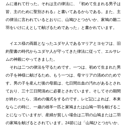
ムに連れて行った。それは主の律法に、『初めて生まれる男子は
皆、主のために聖別される』と書いてあるからである。また、主
の律法に言われているとおりに、山鳩ひとつがいか、家鳩の雛二
羽をいけにえとして献げるためであった」と書かれています。
イエス様の両親となったユダヤ人であるマリアとヨセフは、旧
約聖書の時代からユダヤ人が守ってきた律法に従って、エルサレ
ムの神殿にやってきました。
それは二つの律法を守るためです。一つは、初めて生まれた男
の子を神様に献げるため。もう一つは、母マリアの清めのためで
す。男の子を産んだ後の母親は、七日間出血の汚れがあるとされ
ており、三十三日間清めに必要とされています。そしてその期間
が終わったら、清めの儀式をするのです。レビ記によれば、本来
ならこの時に、一歳の雄羊一匹と家鳩または山鳩一羽を献げるこ
とになっていますが、産婦が貧しい場合は二羽の山鳩または二羽
の家鳩を献げるとされています。24節には「山鳩ひとつがいか、