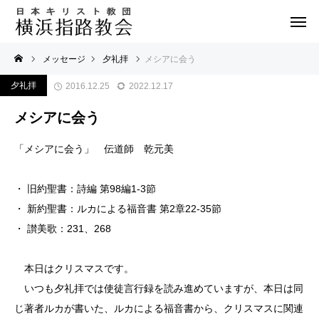
メッセージ
夕礼拝
メシアに会う
夕礼拝
2016.12.25
2022.12.17
メシアに会う
「メシアに会う」 伝道師 乾元美
・ 旧約聖書：詩編 第98編1-3節
・ 新約聖書：ルカによる福音書 第2章22-35節
・ 讃美歌：231、268
本日はクリスマスです。
いつも夕礼拝では使徒言行録を読み進めていますが、本日は同
じ著者ルカが書いた、ルカによる福音書から、クリスマスに関連