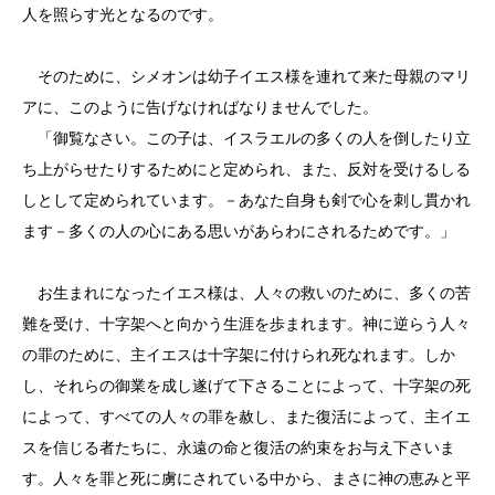
人を照らす光となるのです。
そのために、シメオンは幼子イエス様を連れて来た母親のマリ
アに、このように告げなければなりませんでした。
「御覧なさい。この子は、イスラエルの多くの人を倒したり立
ち上がらせたりするためにと定められ、また、反対を受けるしる
しとして定められています。－あなた自身も剣で心を刺し貫かれ
ます－多くの人の心にある思いがあらわにされるためです。」
お生まれになったイエス様は、人々の救いのために、多くの苦
難を受け、十字架へと向かう生涯を歩まれます。神に逆らう人々
の罪のために、主イエスは十字架に付けられ死なれます。しか
し、それらの御業を成し遂げて下さることによって、十字架の死
によって、すべての人々の罪を赦し、また復活によって、主イエ
スを信じる者たちに、永遠の命と復活の約束をお与え下さいま
す。人々を罪と死に虜にされている中から、まさに神の恵みと平