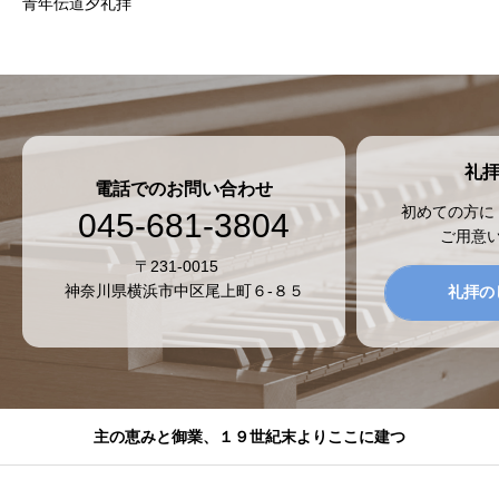
青年伝道夕礼拝
礼
電話でのお問い合わせ
初めての方に
045-681-3804
ご用意
〒231-0015
神奈川県横浜市中区尾上町６-８５
礼拝の
主の恵みと御業、１９世紀末よりここに建つ