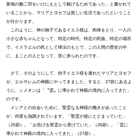
家鳩の雛二羽をいけにえとして献げるためであった」と書かれて
いることから、マリアとヨセフは貧しい生活であったということ
が分かります。
このように、神の御子であるイエス様は、肉体をとり、一人の
小さな赤ちゃんとなって、特定の時代、特定の民族、特定の場所
で、イスラエルの民として律法のもとで、この人間の歴史の中
に、まことの人となって、世に来られたのです。
さて、そのようにして、幼子イエス様を連れたマリアとヨセフ
が、エルサレムの神殿にやってきました。すると、27節にあるよ
うに、シメオンは「〝霊〟に導かれて神殿の境内に入ってきた」
のです。
メシアとの出会いために、聖霊なる神様の働きがあったこと
が、何度も強調されています。「聖霊が彼にとどまっていた」
（25節）。「お告げを聖霊から受けていた」（26節）。「霊に
導かれて神殿の境内に入ってきた」（27節）。