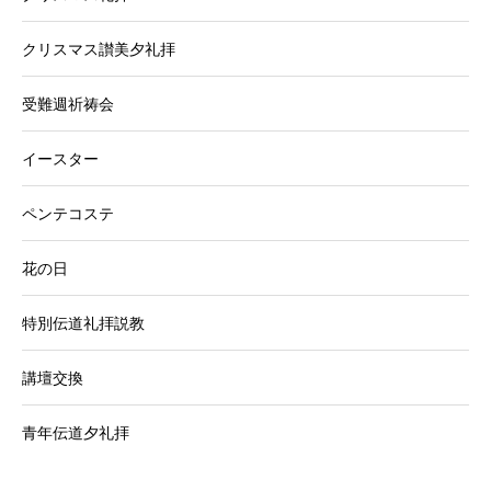
クリスマス讃美夕礼拝
受難週祈祷会
イースター
ペンテコステ
花の日
特別伝道礼拝説教
講壇交換
青年伝道夕礼拝