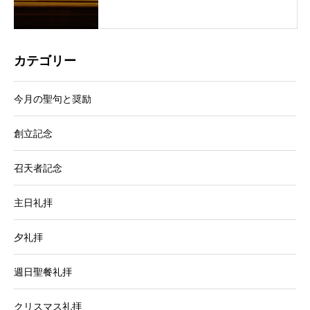
カテゴリー
今月の聖句と奨励
創立記念
召天者記念
主日礼拝
夕礼拝
週日聖餐礼拝
クリスマス礼拝