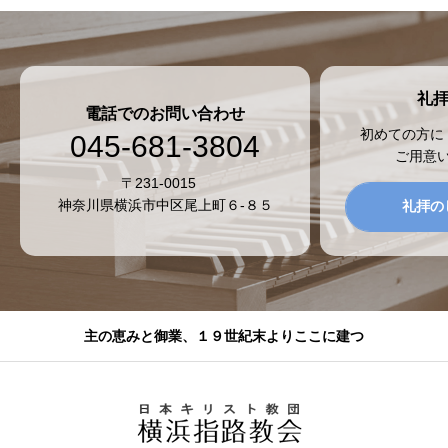
礼
電話でのお問い合わせ
初めての方に
045-681-3804
ご用意
〒231-0015
神奈川県横浜市中区尾上町６-８５
礼拝の
主の恵みと御業、１９世紀末よりここに建つ