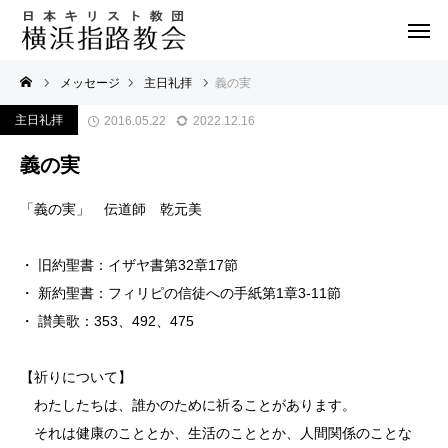
メッセージ
主日礼拝
義の実
主日礼拝
2016.05.22
2022.12.16
義の実
「義の実」 伝道師 乾元美
・ 旧約聖書：イザヤ書第32章17節
・ 新約聖書：フィリピの信徒への手紙第1章3-11節
・ 讃美歌：353、492、475
【祈りについて】
わたしたちは、誰かのために祈ることがあります。
それは健康のこととか、生活のこととか、人間関係のことな