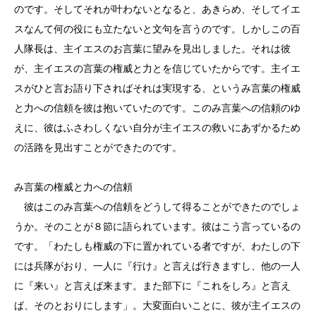
のです。そしてそれが叶わないとなると、あきらめ、そしてイエ
スなんて何の役にも立たないと文句を言うのです。しかしこの百
人隊長は、主イエスのお言葉に望みを見出しました。それは彼
が、主イエスの言葉の権威と力とを信じていたからです。主イエ
スがひと言お語り下さればそれは実現する、というみ言葉の権威
と力への信頼を彼は抱いていたのです。このみ言葉への信頼のゆ
えに、彼はふさわしくない自分が主イエスの救いにあずかるため
の活路を見出すことができたのです。
み言葉の権威と力への信頼
彼はこのみ言葉への信頼をどうして得ることができたのでしょ
うか。そのことが８節に語られています。彼はこう言っているの
です。「わたしも権威の下に置かれている者ですが、わたしの下
には兵隊がおり、一人に『行け』と言えば行きますし、他の一人
に『来い』と言えば来ます。また部下に『これをしろ』と言え
ば、そのとおりにします」。大変面白いことに、彼が主イエスの