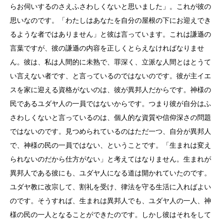
らお伺いするのさえふさわしくないと思いました」。これが彼の
思いなのです。「わたしはあなたを自分の屋根の下にお迎えでき
るような者ではありません」と彼は言っています。これは謙遜の
言葉ですが、彼の謙遜の内容を正しくとらえなければなりませ
ん。彼は、私は人間的に未熟で、罪深く、立派な人間とはとうて
い言えない者です、と言っているのではないのです。彼が主イエ
スを家に迎える資格がないのは、彼が異邦人だからです。神様の
民であるユダヤ人の一員ではないからです。つまり彼が自分はふ
さわしくないと言っているのは、個人的な資質や信仰深さの問題
ではないのです。見つめられているのはただ一つ、自分が異邦人
で、神様の民の一員ではない、ということです。「生まれは変え
られないのだから仕方がない」と考えてはなりません。生まれが
異邦人である彼にも、ユダヤ人になる道は開かれていたのです。
ユダヤ教に改宗して、割礼を受け、律法を守る生活に入ればよい
のです。そうすれば、生まれは異邦人でも、ユダヤ人の一人、神
様の民の一人となることができたのです。しかし彼はそれをして