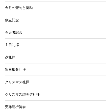
今月の聖句と奨励
創立記念
召天者記念
主日礼拝
夕礼拝
週日聖餐礼拝
クリスマス礼拝
クリスマス讃美夕礼拝
受難週祈祷会