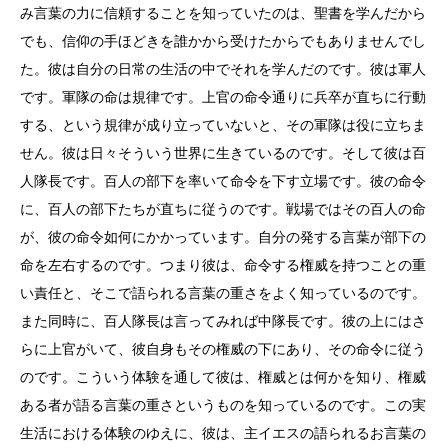
み言葉の力に信頼することを知っていたのは、聖書を学んだから
でも、信仰の手ほどきを誰かから受けたからでもありませんでし
た。彼は自分の日常の生活の中でそれを学んだのです。彼は軍人
です。軍隊の命は規律です。上官の命令通りに兵卒が直ちに行動
する、という規律が成り立っていないと、その軍隊は役に立ちま
せん。彼は日々そういう世界に生きているのです。そして彼は百
人隊長です。百人の部下を率いて命令を下す立場です。彼の命令
に、百人の部下たちが直ちに従うのです。戦場ではその百人の命
が、彼の命令如何にかかっています。自分の発する言葉が部下の
命を左右するのです。つまり彼は、命令する権威を持つことの重
い責任と、そこで語られる言葉の重さをよく知っているのです。
また同時に、百人隊長は言ってみれば中隊長です。彼の上にはさ
らに上官がいて、彼自身もその権威の下にあり、その命令に従う
のです。こういう体験を通して彼は、権威とは何かを知り、権威
ある者が語る言葉の重さというものを知っているのです。この実
生活における体験のゆえに、彼は、主イエスの語られるお言葉の