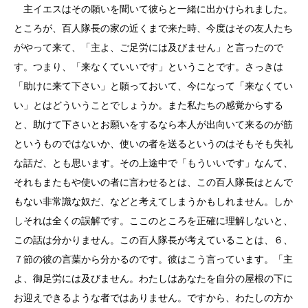
主イエスはその願いを聞いて彼らと一緒に出かけられました。
ところが、百人隊長の家の近くまで来た時、今度はその友人たち
がやって来て、「主よ、ご足労には及びません」と言ったので
す。つまり、「来なくていいです」ということです。さっきは
「助けに来て下さい」と願っておいて、今になって「来なくてい
い」とはどういうことでしょうか。また私たちの感覚からする
と、助けて下さいとお願いをするなら本人が出向いて来るのが筋
というものではないか、使いの者を送るというのはそもそも失礼
な話だ、とも思います。その上途中で「もういいです」なんて、
それもまたもや使いの者に言わせるとは、この百人隊長はとんで
もない非常識な奴だ、などと考えてしまうかもしれません。しか
しそれは全くの誤解です。ここのところを正確に理解しないと、
この話は分かりません。この百人隊長が考えていることは、６、
７節の彼の言葉から分かるのです。彼はこう言っています。「主
よ、御足労には及びません。わたしはあなたを自分の屋根の下に
お迎えできるような者ではありません。ですから、わたしの方か