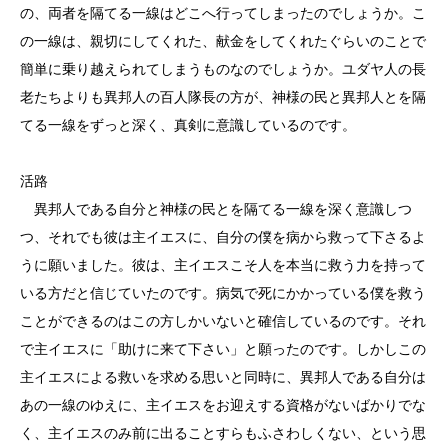
の、両者を隔てる一線はどこへ行ってしまったのでしょうか。こ
の一線は、親切にしてくれた、献金をしてくれたぐらいのことで
簡単に乗り越えられてしまうものなのでしょうか。ユダヤ人の長
老たちよりも異邦人の百人隊長の方が、神様の民と異邦人とを隔
てる一線をずっと深く、真剣に意識しているのです。
活路
異邦人である自分と神様の民とを隔てる一線を深く意識しつ
つ、それでも彼は主イエスに、自分の僕を病から救って下さるよ
うに願いました。彼は、主イエスこそ人を本当に救う力を持って
いる方だと信じていたのです。病気で死にかかっている僕を救う
ことができるのはこの方しかいないと確信しているのです。それ
で主イエスに「助けに来て下さい」と願ったのです。しかしこの
主イエスによる救いを求める思いと同時に、異邦人である自分は
あの一線のゆえに、主イエスをお迎えする資格がないばかりでな
く、主イエスのみ前に出ることすらもふさわしくない、という思