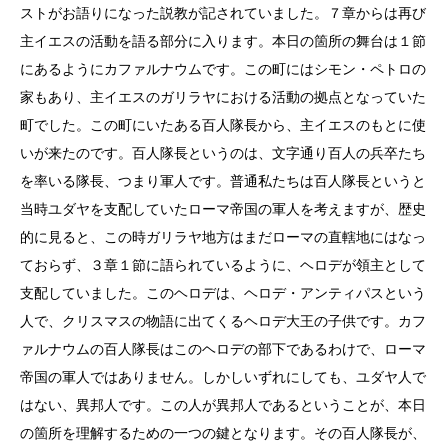
ストがお語りになった説教が記されていました。７章からは再び
主イエスの活動を語る部分に入ります。本日の箇所の舞台は１節
にあるようにカファルナウムです。この町にはシモン・ペトロの
家もあり、主イエスのガリラヤにおける活動の拠点となっていた
町でした。この町にいたある百人隊長から、主イエスのもとに使
いが来たのです。百人隊長というのは、文字通り百人の兵卒たち
を率いる隊長、つまり軍人です。普通私たちは百人隊長というと
当時ユダヤを支配していたローマ帝国の軍人を考えますが、歴史
的に見ると、この時ガリラヤ地方はまだローマの直轄地にはなっ
ておらず、３章１節に語られているように、ヘロデが領主として
支配していました。このヘロデは、ヘロデ・アンティパスという
人で、クリスマスの物語に出てくるヘロデ大王の子供です。カフ
ァルナウムの百人隊長はこのヘロデの部下であるわけで、ローマ
帝国の軍人ではありません。しかしいずれにしても、ユダヤ人で
はない、異邦人です。この人が異邦人であるということが、本日
の箇所を理解するための一つの鍵となります。その百人隊長が、