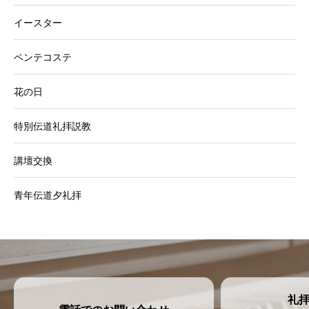
イースター
ペンテコステ
花の日
特別伝道礼拝説教
講壇交換
青年伝道夕礼拝
礼