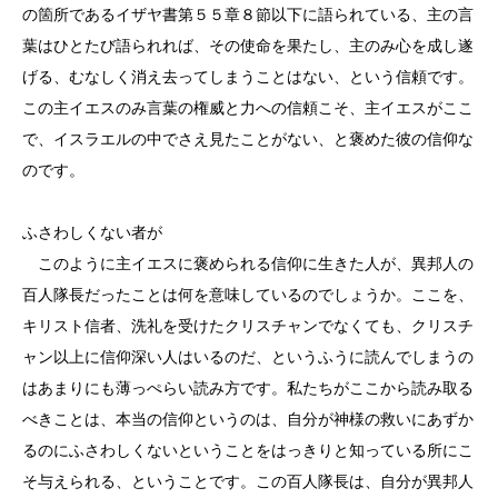
の箇所であるイザヤ書第５５章８節以下に語られている、主の言
葉はひとたび語られれば、その使命を果たし、主のみ心を成し遂
げる、むなしく消え去ってしまうことはない、という信頼です。
この主イエスのみ言葉の権威と力への信頼こそ、主イエスがここ
で、イスラエルの中でさえ見たことがない、と褒めた彼の信仰な
のです。
ふさわしくない者が
このように主イエスに褒められる信仰に生きた人が、異邦人の
百人隊長だったことは何を意味しているのでしょうか。ここを、
キリスト信者、洗礼を受けたクリスチャンでなくても、クリスチ
ャン以上に信仰深い人はいるのだ、というふうに読んでしまうの
はあまりにも薄っぺらい読み方です。私たちがここから読み取る
べきことは、本当の信仰というのは、自分が神様の救いにあずか
るのにふさわしくないということをはっきりと知っている所にこ
そ与えられる、ということです。この百人隊長は、自分が異邦人