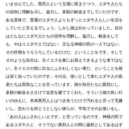
いませんでした。異邦人という立場に留まりつつ、ユダヤ人たち
の信仰に理解を示し、協力し、多額の献金までしていたのです。
ある意味で、普通のユダヤ人よりもずっとユダヤ人らしい生活を
していたと言えるでしょう。しかし彼は分かっていました。自分
はどんなにユダヤ人たちの信仰を理解し、協力し、献金をして
も、やはりユダヤ人ではない、主なる神様の民の一人ではない、
その外側をうろうろしているだけだ、ということをです。そして
そのような自分は、主イエスを家にお迎えできるような者ではな
い、主イエスの前に出るにふさわしくない者だ、ということを彼
は深く知っていたのです。その点、使いとして来たユダヤ人の長
老たちは呑気なことを言っています。彼が自分たちに親切にし、
多額の献金をささげて会堂を建ててくれた、そういう彼の良い行
いのゆえに、本来異邦人とはつき合うだけで汚れると言って毛嫌
いし、交わりを持とうとしない彼らが、平気でそのお使いをし、
「あの人はふさわしい人です」と言っているのです。神様の民で
あるユダヤ人と、そうでない異邦人との間に厳然としてあるはず