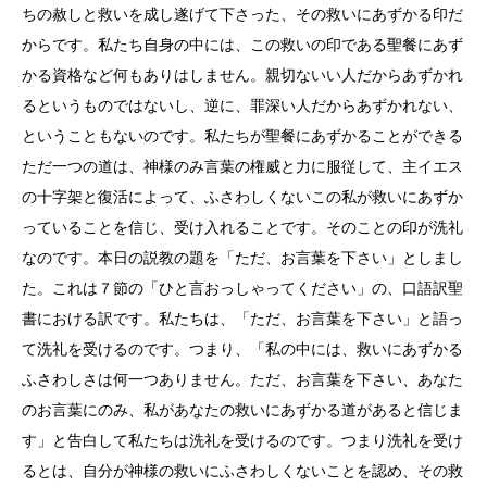
ちの赦しと救いを成し遂げて下さった、その救いにあずかる印だ
からです。私たち自身の中には、この救いの印である聖餐にあず
かる資格など何もありはしません。親切ないい人だからあずかれ
るというものではないし、逆に、罪深い人だからあずかれない、
ということもないのです。私たちが聖餐にあずかることができる
ただ一つの道は、神様のみ言葉の権威と力に服従して、主イエス
の十字架と復活によって、ふさわしくないこの私が救いにあずか
っていることを信じ、受け入れることです。そのことの印が洗礼
なのです。本日の説教の題を「ただ、お言葉を下さい」としまし
た。これは７節の「ひと言おっしゃってください」の、口語訳聖
書における訳です。私たちは、「ただ、お言葉を下さい」と語っ
て洗礼を受けるのです。つまり、「私の中には、救いにあずかる
ふさわしさは何一つありません。ただ、お言葉を下さい、あなた
のお言葉にのみ、私があなたの救いにあずかる道があると信じま
す」と告白して私たちは洗礼を受けるのです。つまり洗礼を受け
るとは、自分が神様の救いにふさわしくないことを認め、その救