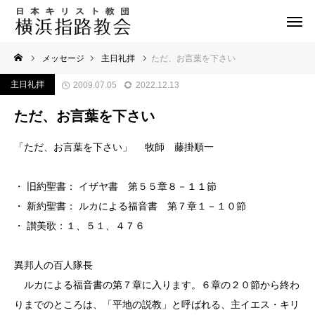
メッセージ
主日礼拝
ただ、お言葉を下さい
主日礼拝
2009.07.05
2022.12.13
ただ、お言葉を下さい
「ただ、お言葉を下さい」 牧師 藤掛順一
・ 旧約聖書： イザヤ書 第５５章８－１１節
・ 新約聖書： ルカによる福音書 第７章１－１０節
・ 讃美歌：１、５１、４７６
異邦人の百人隊長
ルカによる福音書の第７章に入ります。６章の２０節から終わ
りまでのところは、「平地の説教」と呼ばれる、主イエス・キリ