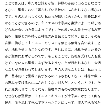
ことで言えば、私たちは誰もが皆、神様のみ前に出ることなどで
きない、聖餐において示されている救いにふさわしくない者なの
です。そのふさわしくない私たちが救いにあずかり、聖餐にあず
かることができるのは、主イエスの十字架と復活によって成し遂
げられた救いのみ業によってです。その救いのみ業を告げるみ言
葉を、権威と力を持った神様のみ言葉として聞き、信じ、そのみ
言葉に信頼して主イエス・キリストを信じる信仰を言い表すこと
が、洗礼を受けることなのです。それゆえに、洗礼を受けた者の
みが聖餐にあずかるのです。もしもここで、洗礼を受けた人も受
けていない人も聖餐にあずかるようなことが行われるなら、大切
なことが見失われてしまいます。その大切なこととは、私たちは
皆、基本的には聖餐にあずかるのにふさわしくない、神様の救い
の恵みを受けるのにふさわしくない罪人だ、ということです。そ
れが見失われてしまうなら、聖餐そのものが無意味になります。
なぜならば聖餐は、主イエス・キリストが十字架にかかって肉を
裂き、血を流して死んで下さったことによって、罪人である私た