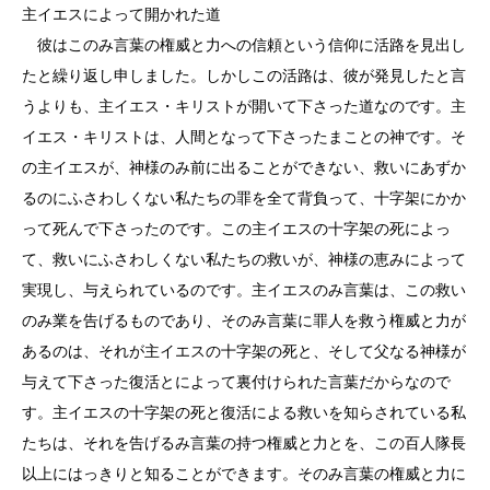
主イエスによって開かれた道
彼はこのみ言葉の権威と力への信頼という信仰に活路を見出し
たと繰り返し申しました。しかしこの活路は、彼が発見したと言
うよりも、主イエス・キリストが開いて下さった道なのです。主
イエス・キリストは、人間となって下さったまことの神です。そ
の主イエスが、神様のみ前に出ることができない、救いにあずか
るのにふさわしくない私たちの罪を全て背負って、十字架にかか
って死んで下さったのです。この主イエスの十字架の死によっ
て、救いにふさわしくない私たちの救いが、神様の恵みによって
実現し、与えられているのです。主イエスのみ言葉は、この救い
のみ業を告げるものであり、そのみ言葉に罪人を救う権威と力が
あるのは、それが主イエスの十字架の死と、そして父なる神様が
与えて下さった復活とによって裏付けられた言葉だからなので
す。主イエスの十字架の死と復活による救いを知らされている私
たちは、それを告げるみ言葉の持つ権威と力とを、この百人隊長
以上にはっきりと知ることができます。そのみ言葉の権威と力に