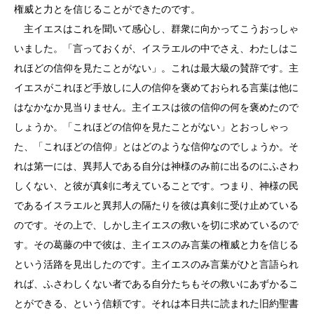
権威と力とを信じることができたのです。
主イエスはこれを聞いて感心し、群衆に向かってこうおっしゃ
いました。「言っておくが、イスラエルの中でさえ、わたしはこ
れほどの信仰を見たことがない」。これは最大級の賛辞です。主
イエスがこれほど手放しに人の信仰を褒めておられる言葉は他に
はなかなか見当りません。主イエスは彼の信仰の何を褒めたので
しょうか。「これほどの信仰を見たことがない」とおっしゃっ
た、「これほどの信仰」とはどのような信仰なのでしょうか。そ
れは第一には、異邦人である自分は神様のみ前に出るのにふさわ
しくない、と彼が真剣に考えていることです。つまり、神様の民
であるイスラエルと異邦人の隔たりを彼は真剣に受け止めている
のです。その上で、しかし主イエスの救いを切に求めているので
す。その葛藤の中で彼は、主イエスのみ言葉の権威と力を信じる
という活路を見出したのです。主イエスのみ言葉がひと言語られ
れば、ふさわしくない者である自分たちもその救いにあずかるこ
とができる、という信頼です。それは本日共に読まれた旧約聖書