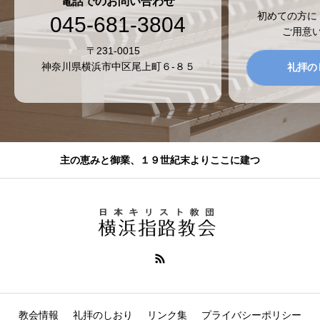
電話でのお問い合わせ
初めての方に
045-681-3804
ご用意
〒231-0015
神奈川県横浜市中区尾上町６-８５
礼拝の
主の恵みと御業、１９世紀末よりここに建つ
教会情報
礼拝のしおり
リンク集
プライバシーポリシー