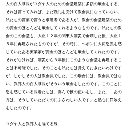
人の百人隊長がユダヤ人のための会堂建築に多額の献金をする、
それは言ってみれば、まだ洗礼を受けて教会員になっていない、
私たちの言葉で言うと求道者である人が、教会の会堂建築のため
の資金のほとんどを献金してくれるようなものです。私たちの教
会のこの会堂も、大正１２年の関東大震災で全壊した後、大正１
５年に再建されたものですが、その時に、ヘボンに大変恩義を感
じていたある実業家が資金のほとんどを献金してくれたのです。
それがなければ、震災から３年後にこのような会堂を再建するこ
とは不可能でした。そのことを私たちは覚えておきたいわけです
が、しかしその人は教会員でした。この場合には、教会員ではな
い、異邦人の百人隊長がそういう献金をしたのです。このことに
恩を感じている長老たちは、喜んで彼の使いをし、また、「あの
方は、そうしていただくのにふさわしい人です」と熱心に口添え
をしたのです。
ユダヤ人と異邦人を隔てる線