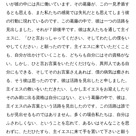
いが彼の中には共に働いています。その葛藤が、この一見矛盾す
るとも思える、また私たちの感覚では失礼だとも思えてしまう彼
の行動に現れているのです。この葛藤の中で、彼は一つの活路を
見出しました。それが７節後半です。彼は友人たちを通して主イ
エスに、「ひと言おっしゃってください。そしてわたしの僕をい
やしてください」と願ったのです。主イエスに来ていただくこと
も、自分が出かけていくことも、どちらも自分にはその資格がな
い。しかし、ひと言お言葉をいただくだけなら、異邦人である自
分にもできる、そしてそのお言葉さえあれば、僕の病気は癒され
る、そう彼は思ったのです。彼は活路を見出したと申しました。
主イエスの救いをいただきたい、しかし主イエスをお迎えしたり
そのみ前に出る資格は自分にはない、という葛藤の中で、彼は、
主イエスのみ言葉という活路を見出したのです。この活路は誰で
もが見出せるものではありません。多くの場合私たちは、自分は
ふさわしくない、ということを忘れて、あるいはそんなことを思
わずに、ただひたすら、主イエスに来て手を置いて下さいと願う