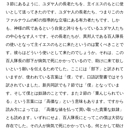
３節にあるように、ユダヤ人の長老たちを、主イエスのもとに使
いとして送ってきたのです。ユダヤ人の長老たち、つまりこのカ
ファルナウムの町の指導的な立場にある有力者たちです。しか
も、神様の民であるという自覚と誇りをもっているユダヤ人たち
の中心をなす人々です。その長老たちが、異邦人である百人隊長
の使いとなって主イエスのもとに来たというのは驚くべきことで
す。彼らはどういう使いとして来たのでしょうか。それは、この
百人隊長の部下が病気で死にかかっているので、助けに来て欲し
いという願いを伝えるためでした。ここには「部下」と訳されて
いますが、使われている言葉は「僕」です。口語訳聖書ではそう
訳されていました。新共同訳でも７節では「僕」となっていま
す。そして僕とは奴隷のことです。また２節の「重んじられてい
る」という言葉には「高価な」という意味もあります。ですから
読み方によっては、「高価な値を払って買い取った貴重な奴隷」
とも読めます。いずれにせよ、百人隊長にとってこの僕は大切な
存在でした。その人が病気で死にかかっている。何とかして助け