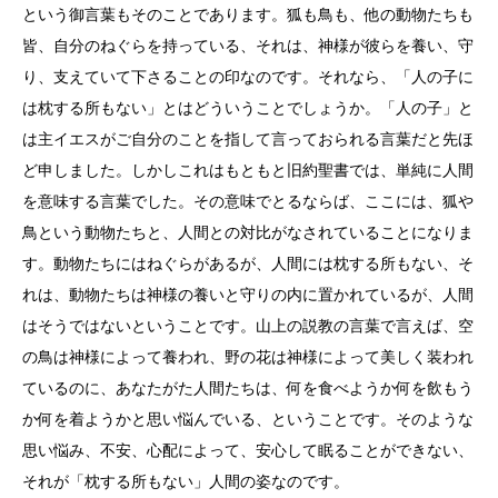
という御言葉もそのことであります。狐も鳥も、他の動物たちも
皆、自分のねぐらを持っている、それは、神様が彼らを養い、守
り、支えていて下さることの印なのです。それなら、「人の子に
は枕する所もない」とはどういうことでしょうか。「人の子」と
は主イエスがご自分のことを指して言っておられる言葉だと先ほ
ど申しました。しかしこれはもともと旧約聖書では、単純に人間
を意味する言葉でした。その意味でとるならば、ここには、狐や
鳥という動物たちと、人間との対比がなされていることになりま
す。動物たちにはねぐらがあるが、人間には枕する所もない、そ
れは、動物たちは神様の養いと守りの内に置かれているが、人間
はそうではないということです。山上の説教の言葉で言えば、空
の鳥は神様によって養われ、野の花は神様によって美しく装われ
ているのに、あなたがた人間たちは、何を食べようか何を飲もう
か何を着ようかと思い悩んでいる、ということです。そのような
思い悩み、不安、心配によって、安心して眠ることができない、
それが「枕する所もない」人間の姿なのです。