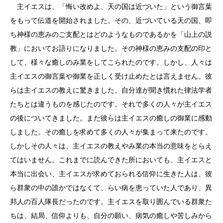
主イエスは、「悔い改めよ、天の国は近づいた」という御言葉
をもって伝道を開始されました。その、近づいている天の国、即
ち神様の恵みのご支配とはどのようなものであるかを「山上の説
教」においてお語りになりました。その神様の恵みの支配の印と
して、様々な癒しのみ業をしてこられたのです。しかし、人々は
主イエスの御言葉や御業を正しく受け止めたとは言えません。彼
らは主イエスの教えに驚きました。自分達が聞き慣れた律法学者
たちとは違うものを感じたのです。それで多くの人々が主イエス
の後についてきました。また彼らは主イエスの癒しの御業に感動
しました。その癒しを求めて多くの人々が集まって来たのです。
しかしその人々は、主イエスの教えやみ業の本当の意味をとらえ
てはいません。これまでに読んできた所においても、主イエスと
本当に出会い、主イエスが求めておられる信仰に生きた人は、彼
ら群衆の中の誰かではなくて、らい病を患っていた人であり、異
邦人の百人隊長だったのです。主イエスを取り囲んでいる群衆た
ちは、結局、信仰よりも、自分の願い、病気の癒しや苦しみから