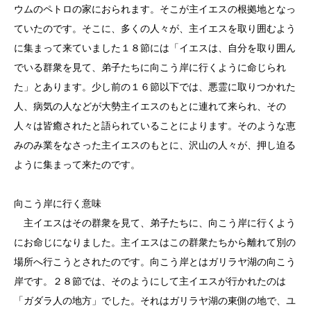
ウムのペトロの家におられます。そこが主イエスの根拠地となっ
ていたのです。そこに、多くの人々が、主イエスを取り囲むよう
に集まって来ていました１８節には「イエスは、自分を取り囲ん
でいる群衆を見て、弟子たちに向こう岸に行くように命じられ
た」とあります。少し前の１６節以下では、悪霊に取りつかれた
人、病気の人などが大勢主イエスのもとに連れて来られ、その
人々は皆癒されたと語られていることによります。そのような恵
みのみ業をなさった主イエスのもとに、沢山の人々が、押し迫る
ように集まって来たのです。
向こう岸に行く意味
主イエスはその群衆を見て、弟子たちに、向こう岸に行くよう
にお命じになりました。主イエスはこの群衆たちから離れて別の
場所へ行こうとされたのです。向こう岸とはガリラヤ湖の向こう
岸です。２８節では、そのようにして主イエスが行かれたのは
「ガダラ人の地方」でした。それはガリラヤ湖の東側の地で、ユ