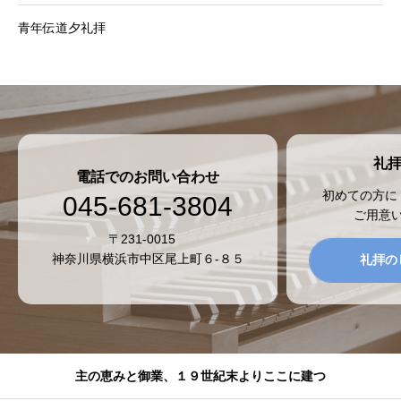
青年伝道夕礼拝
礼
電話でのお問い合わせ
初めての方に
045-681-3804
ご用意
〒231-0015
神奈川県横浜市中区尾上町６-８５
礼拝の
主の恵みと御業、１９世紀末よりここに建つ