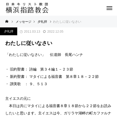
メッセージ
夕礼拝
わたしに従いなさい
夕礼拝
2011.03.13
2022.12.05
わたしに従いなさい
「わたしに従いなさい」 伝道師 長尾ハンナ
・ 旧約聖書： 詩編 第３４編１－２３節
・ 新約聖書： マタイによる福音書 第８章１８－２２節
・ 讃美歌 ： ９、５１３
主イエスの元に
本日は共にマタイによる福音書８章１８節から２２節をお読み
したいと思います。主イエスは今、ガリラヤ湖畔の町カファルナ