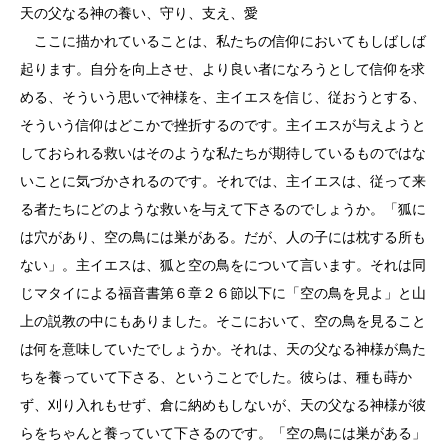
天の父なる神の養い、守り、支え、愛
ここに描かれていることは、私たちの信仰においてもしばしば
起ります。自分を向上させ、より良い者になろうとして信仰を求
める、そういう思いで神様を、主イエスを信じ、従おうとする、
そういう信仰はどこかで挫折するのです。主イエスが与えようと
しておられる救いはそのような私たちが期待しているものではな
いことに気づかされるのです。それでは、主イエスは、従って来
る者たちにどのような救いを与えて下さるのでしょうか。「狐に
は穴があり、空の鳥には巣がある。だが、人の子には枕する所も
ない」。主イエスは、狐と空の鳥をについて言います。それは同
じマタイによる福音書第６章２６節以下に「空の鳥を見よ」と山
上の説教の中にもありました。そこにおいて、空の鳥を見ること
は何を意味していたでしょうか。それは、天の父なる神様が鳥た
ちを養っていて下さる、ということでした。彼らは、種も蒔か
ず、刈り入れもせず、倉に納めもしないが、天の父なる神様が彼
らをちゃんと養っていて下さるのです。「空の鳥には巣がある」