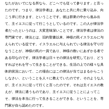
なたがおいでになる所なら、どこへでも従って参ります」と言っ
たのです。つまり、律法学者は、あなたと共に舟に乗り込み、向
こう岸に行きます、ということです。彼は群衆の中から進み出
て、主イエスに従って行こうとしているのです。この人が律法学
者だったというのは、大変意味深いことです。律法学者は律法の
専門家です。律法とは、旧約聖書以来、神様の民イスラエルに与
えられている掟です。イスラエルに与えられている律法を守り行
なうことが、神様の民の一員であり、神様の救いにあずかる者で
ある印なのです。律法学者は日々その律法を研究しており、どう
すればそれを守って生きることができる。生活の上での様々な具
体的状況において、この場合にはこの律法が当てはまるからこう
しなさい、ということを人々に教えていたのです。そのような人
が、主イエスに従って行くと言ったのです。それは主イエスの教
えが、律法に適うものであり、主イエスに従うことによってこ
そ、律法を本当に行って生きることができる、ということを、専
門家が自ら認めたのです。