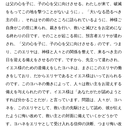
は父の心を子に、子の心を父に向けさせる。わたしが来て、破滅
をもってこの地を撃つことがないように」。「大いなる恐るべき
主の日」、それはその前のところに語られているように、神様ご
自身がこの世に来られ、裁きを行い、救いと滅びとをお定めにな
る終わりの日です。そのことが起こる前に、預言者エリヤが遣わ
され、「父の心を子に、子の心を父に向けさせる」のです。つま
り、このエリヤは、神様と人々との関係を整えて、来るべき主の
日を迎える備えをさせるのです。ですから、先立って遣わされ、
イエス様のための道備えをしたヨハネは、まさにこのエリヤの働
きをしており、だからエリヤであるとイエス様はいっておられる
のです。このヨハネの働きによって、人々は救い主をお迎えする
備えを与えられたのです。イエス様は「あなたがたが認めようと
すれば分かることだが」と言っています。問題は、人々が、ヨハ
ネを、このエリヤとして、救い主の先駆けとして認め、彼が伝え
たように悔い改めて、救い主との対面に備えていくかどうかで
す。ヨハネをエリヤとして受け入れる信仰の決断、つまり悔い改