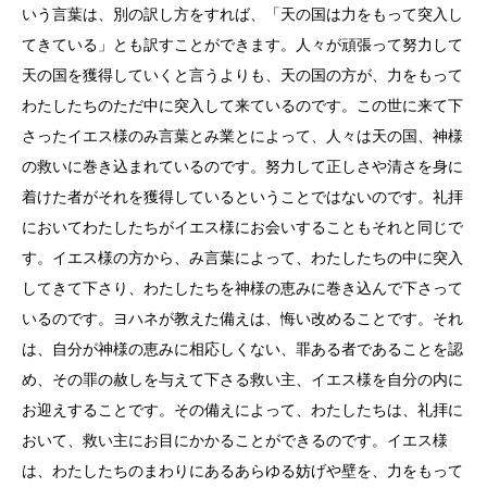
いう言葉は、別の訳し方をすれば、「天の国は力をもって突入し
てきている」とも訳すことができます。人々が頑張って努力して
天の国を獲得していくと言うよりも、天の国の方が、力をもって
わたしたちのただ中に突入して来ているのです。この世に来て下
さったイエス様のみ言葉とみ業とによって、人々は天の国、神様
の救いに巻き込まれているのです。努力して正しさや清さを身に
着けた者がそれを獲得しているということではないのです。礼拝
においてわたしたちがイエス様にお会いすることもそれと同じで
す。イエス様の方から、み言葉によって、わたしたちの中に突入
してきて下さり、わたしたちを神様の恵みに巻き込んで下さって
いるのです。ヨハネが教えた備えは、悔い改めることです。それ
は、自分が神様の恵みに相応しくない、罪ある者であることを認
め、その罪の赦しを与えて下さる救い主、イエス様を自分の内に
お迎えすることです。その備えによって、わたしたちは、礼拝に
おいて、救い主にお目にかかることができるのです。イエス様
は、わたしたちのまわりにあるあらゆる妨げや壁を、力をもって