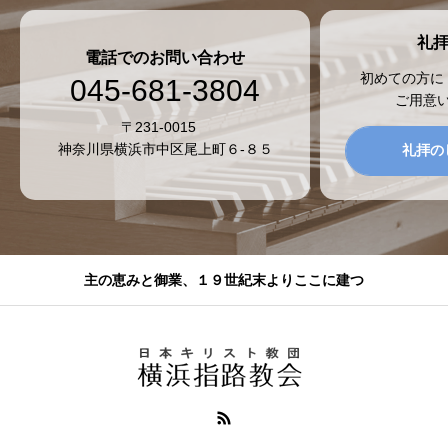
礼
電話でのお問い合わせ
初めての方に
045-681-3804
ご用意
〒231-0015
神奈川県横浜市中区尾上町６-８５
礼拝の
主の恵みと御業、１９世紀末よりここに建つ