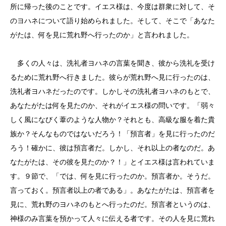
所に帰った後のことです。イエス様は、今度は群衆に対して、そ
のヨハネについて語り始められました。そして、そこで「あなた
がたは、何を見に荒れ野へ行ったのか」と言われました。
多くの人々は、洗礼者ヨハネの言葉を聞き、彼から洗礼を受け
るために荒れ野へ行きました。彼らが荒れ野へ見に行ったのは、
洗礼者ヨハネだったのです。しかしその洗礼者ヨハネのもとで、
あなたがたは何を見たのか、それがイエス様の問いです。「弱々
しく風になびく葦のような人物か？それとも、高級な服を着た貴
族か？そんなものではないだろう！「預言者」を見に行ったのだ
ろう！確かに、彼は預言者だ。しかし、それ以上の者なのだ。あ
なたがたは、その彼を見たのか？！」とイエス様は言われていま
す。９節で、「では、何を見に行ったのか。預言者か。そうだ。
言っておく。預言者以上の者である」。あなたがたは、預言者を
見に、荒れ野のヨハネのもとへ行ったのだ。預言者というのは、
神様のみ言葉を預かって人々に伝える者です。その人を見に荒れ