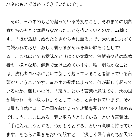
ハネのもとでは起ってきていたのです。
その、ヨハネのもとで起っている特別なこと、それまでの預言
者たちのもとでは起らなかったことを描いているのが、12節で
す。「彼が活動し始めたときから今に至るまで、天の国は力ずく
で襲われており、激しく襲う者がそれを奪い取ろうとしてい
る」。これはとても意味がとりにくい文章で、注解者や昔の説教
者も、様々な形、解釈で受け止めています。唯一明らかなこと
は、洗礼者ヨハネにおいて新しく起っていることを語っている言
葉だということです。ヨハネの登場によって、何が新しく起って
いるのか。難しいのは、「襲う」という言葉の意味です。天の国
が襲われ、奪い取られようとしている、と言われています。それ
は最も自然には、天の国が敵によって攻撃を受けていると読める
でしょう。ここにある「奪い取ろうとしている」という言葉は、
「手に入れようとする、つかもうとする」という意味も持ってい
ます。そちらに重きをおいて訳すと、「激しく襲う者たちが天の