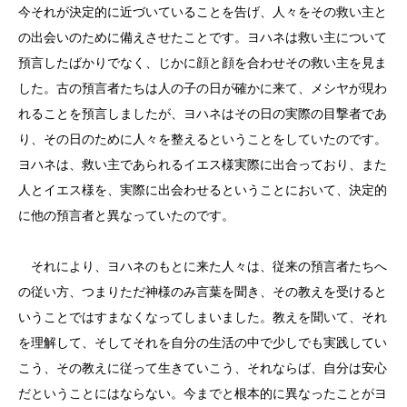
今それが決定的に近づいていることを告げ、人々をその救い主と
の出会いのために備えさせたことです。ヨハネは救い主について
預言したばかりでなく、じかに顔と顔を合わせその救い主を見ま
した。古の預言者たちは人の子の日が確かに来て、メシヤが現わ
れることを預言しましたが、ヨハネはその日の実際の目撃者であ
り、その日のために人々を整えるということをしていたのです。
ヨハネは、救い主であられるイエス様実際に出合っており、また
人とイエス様を、実際に出会わせるということにおいて、決定的
に他の預言者と異なっていたのです。
それにより、ヨハネのもとに来た人々は、従来の預言者たちへ
の従い方、つまりただ神様のみ言葉を聞き、その教えを受けると
いうことではすまなくなってしまいました。教えを聞いて、それ
を理解して、そしてそれを自分の生活の中で少しでも実践してい
こう、その教えに従って生きていこう、それならば、自分は安心
だということにはならない。今までと根本的に異なったことがヨ