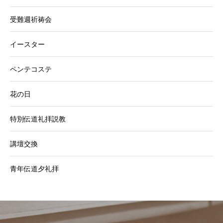
受難週祈祷会
イースター
ペンテコステ
花の日
特別伝道礼拝説教
講壇交換
青年伝道夕礼拝