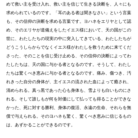
めて救い主を受け入れ、救い主を信じて生きる決断を、人々にも
求められているのです。「耳のある者は聞きなさい」という言葉
も、その信仰の決断を求める言葉です。ヨハネをエリヤとして認
め、そのエリヤが道備えをしたイエス様において、天の国がこの
世に、わたしたちの現実の中に突入してきている、わたしたちが
どうこうしらからでなくイエス様がわたしを救うために来てくだ
さった、そのことを信じ受け止める、その信仰の決断によってわ
たしたちは、天の国に与かる者となるのです。そうして、わたし
たちは驚くべき恵みに与かる者となるのです。痛み、傷つき、汚
れきった自分の身体が、主イエスの流された血によって癒され、
清められる。真っ黒であった心も身体も、雪よりも白いものにさ
れる。そして誰しもが何を対価にして払っても得ることができな
かった、死に対する勝利、身体の復活、永遠の生命、それらを無
償で与えられる。そのヨハネも驚く、驚くべき恵みに信じるもの
は、あずかることができるのです。