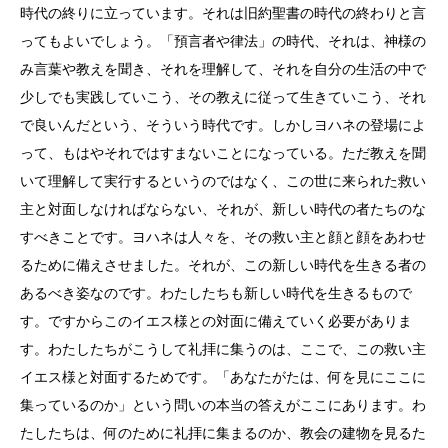
時代の終りに立っています。それは旧約聖書の時代の終わりと言
ってもよいでしょう。「預言者や律法」の時代、それは、神様の
み言葉や教えを聞き、それを理解して、それを自分の生活の中で
少しでも実践していこう、その教えに従って生きていこう、それ
で良いんだという、そういう時代です。しかしヨハネの登場によ
って、もはやそれではすまないことになっている。ただ教えを聞
いて理解して実行するというのではなく、この世に来られた救い
主と対面しなければならない、それが、新しい時代の者たちのな
すべきことです。ヨハネは人々を、その救い主と顔と顔をあわせ
るために備えさせました。それが、この新しい時代を生きる者の
あるべき姿なのです。わたしたちも新しい時代を生きるもので
す。ですからこのイエス様との対面に備えていく必要がありま
す。わたしたちがこうして礼拝に集うのは、ここで、この救い主
イエス様と対面するためです。「あなたがたは、何を見にここに
集っているのか」という問いの本当の答えがここにあります。わ
たしたちは、何のために礼拝に集まるのか、教会の建物を見るた