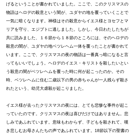
げるということが書かれていました。ここで、このクリスマスの
物語はヘロデの殺意という闇が、ユダヤの地を覆っていくことで
一気に暗くなります。神様はその殺意からイエス様とヨセフとマ
リアを守り、エジプトに逃しました。しかし、今日わたしたちが
共に読みました、１６節から１８節のところには、そのヘロデの
殺意の闇が、ユダヤの地ベツレヘム一体を覆ったことが書かれて
います。ここで、クリスマスの夜の物語は一番真っ暗になると言
ってもいいでしょう。ヘロデのイエス・キリストを殺したいとい
う殺意の闇がベツレヘムを覆った時に何が起こったのか。その
時、ベツレヘムに住む二歳以下の男の赤ちゃんが一人残らず殺さ
れたという、幼児大虐殺が起こりました。
イエス様が去ったクリスマスの夜には、とても悲惨な事件が起こ
っていたのです。クリスマスの夜は喜びだけではありません。悲
しみであふれています。意味もわからず、子どもを殺されて、嘆
き悲しむお母さんたちの声であふれています。18節以下の聖書の