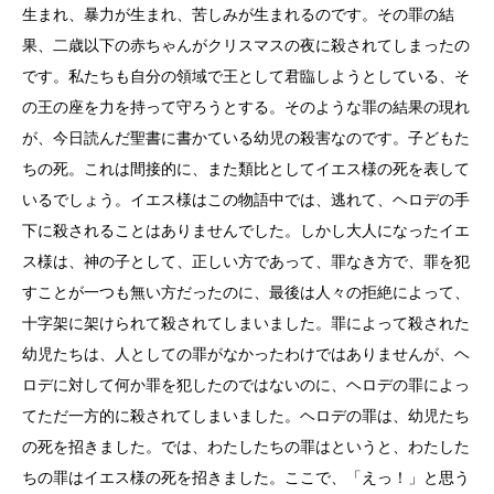
生まれ、暴力が生まれ、苦しみが生まれるのです。その罪の結
果、二歳以下の赤ちゃんがクリスマスの夜に殺されてしまったの
です。私たちも自分の領域で王として君臨しようとしている、そ
の王の座を力を持って守ろうとする。そのような罪の結果の現れ
が、今日読んだ聖書に書かている幼児の殺害なのです。子どもた
ちの死。これは間接的に、また類比としてイエス様の死を表して
いるでしょう。イエス様はこの物語中では、逃れて、ヘロデの手
下に殺されることはありませんでした。しかし大人になったイエ
ス様は、神の子として、正しい方であって、罪なき方で、罪を犯
すことが一つも無い方だったのに、最後は人々の拒絶によって、
十字架に架けられて殺されてしまいました。罪によって殺された
幼児たちは、人としての罪がなかったわけではありませんが、ヘ
ロデに対して何か罪を犯したのではないのに、ヘロデの罪によっ
てただ一方的に殺されてしまいました。ヘロデの罪は、幼児たち
の死を招きました。では、わたしたちの罪はというと、わたした
ちの罪はイエス様の死を招きました。ここで、「えっ！」と思う