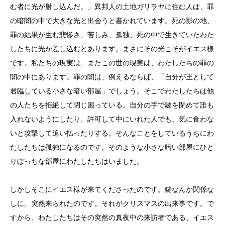
む者に光が射し込んだ。」異邦人の土地ガリラヤに住む人は、罪
の暗闇の中で大きな光と出会うと書かれています。死の影の地、
罪の結果が生む悲惨さ、苦しみ、孤独、死の中で生きていたわた
したちに光が差し込むとあります。まさにその光こそがイエス様
です。私たちの現実は、またこの世の現実は、わたしたちの罪の
闇の中にあります。罪の闇は、例えるならば、「自分が王として
君臨している小さな暗い部屋」でしょう。そこでわたしたちは他
の人たちを拒絶して閉じ困っている。自分の手で鍵を閉めて誰も
入れないようにしたり、許可して中にいれた人でも、気に食わな
いと攻撃して追い払ったりする。そんなことをしているうちにわ
たしたちは孤独になるのです。そのような小さな暗い部屋にひと
りぼっちな部屋にわたしたちはいました。
しかしそこにイエス様が来てくださったのです。鍵なんか関係な
しに、突然来られたのです。それがクリスマスの出来事です。で
すから、わたしたちはその突然の真夜中の来訪者である、イエス