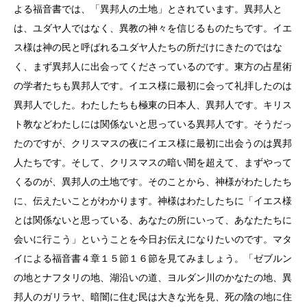
よる福音書では、「異邦人の土地」とされています。異邦人と
は、ユダヤ人ではなく、異教の神々を信じるものたちです。イエ
ス様は神の民と呼ばれるユダヤ人たちの所だけにきたのではな
く、まず異邦人に出会ってくださっているのです。東方の占星術
の学者たちも異邦人です。イエス様に最初に会って礼拝したのは
異邦人でした。わたしたちも極東の日本人、異邦人です。キリス
ト教などわたしには関係ないと思っている異邦人です。そうだっ
たのですが、クリスマスの夜にイエス様に最初に出会うのは異邦
人たちです。そして、クリスマスの暗い闇を超えて、まずやって
くるのが、異邦人の土地です。そのことから、神様がわたしたち
に、伝えたいことがわかります。神様はわたしたちに「イエス様
とは関係ないと思っている、あなたの所にいって、あなたたちに
会いに行こう」ということを今日お伝えになりたいのです。マタ
イによる福音書４章１５節１６節を見てみましょう。「ゼブルン
の地とナフタリの地、湖沿いの道、ヨルダン川のかなたの地、異
邦人のガリラヤ、暗闇に住む民は大きな光を見、死の陰の地に住