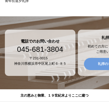
青年伝道夕礼拝
礼
電話でのお問い合わせ
初めての方に
045-681-3804
ご用意
〒231-0015
神奈川県横浜市中区尾上町６-８５
礼拝の
主の恵みと御業、１９世紀末よりここに建つ