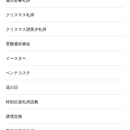
週日聖餐礼拝
クリスマス礼拝
クリスマス讃美夕礼拝
受難週祈祷会
イースター
ペンテコステ
花の日
特別伝道礼拝説教
講壇交換