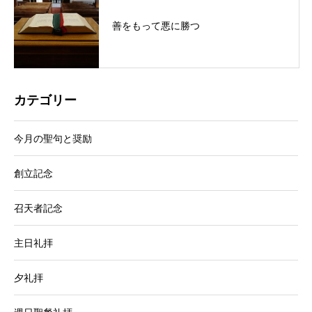
善をもって悪に勝つ
カテゴリー
今月の聖句と奨励
創立記念
召天者記念
主日礼拝
夕礼拝