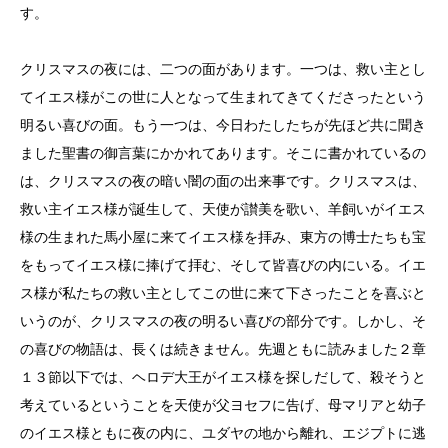
す。
クリスマスの夜には、二つの面があります。一つは、救い主とし
てイエス様がこの世に人となって生まれてきてくださったという
明るい喜びの面。もう一つは、今日わたしたちが先ほど共に聞き
ました聖書の御言葉にかかれてあります。そこに書かれているの
は、クリスマスの夜の暗い闇の面の出来事です。クリスマスは、
救い主イエス様が誕生して、天使が讃美を歌い、羊飼いがイエス
様の生まれた馬小屋に来てイエス様を拝み、東方の博士たちも宝
をもってイエス様に捧げて拝む、そして皆喜びの内にいる。イエ
ス様が私たちの救い主としてこの世に来て下さったことを喜ぶと
いうのが、クリスマスの夜の明るい喜びの部分です。しかし、そ
の喜びの物語は、長くは続きません。先週ともに読みました２章
１３節以下では、ヘロデ大王がイエス様を探しだして、殺そうと
考えているということを天使が父ヨセフに告げ、母マリアと幼子
のイエス様ともに夜の内に、ユダヤの地から離れ、エジプトに逃