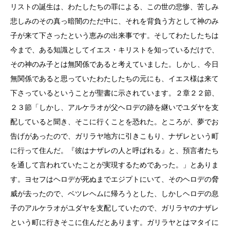
リストの誕生は、わたしたちの罪による、この世の悲惨、苦しみ
悲しみのその真っ暗闇のただ中に、それを背負う方として神のみ
子が来て下さったという恵みの出来事です。そしてわたしたちは
今まで、ある知識としてイエス・キリストを知っているだけで、
その神のみ子とは無関係であると考えていました。しかし、今日
無関係であると思っていたわたしたちの元にも、イエス様は来て
下さっているということが聖書に示されています。２章２２節、
２３節「しかし、アルケラオが父ヘロデの跡を継いでユダヤを支
配していると聞き、そこに行くことを恐れた。ところが、夢でお
告げがあったので、ガリラヤ地方に引きこもり、ナザレという町
に行って住んだ。『彼はナザレの人と呼ばれる』と、預言者たち
を通して言われていたことが実現するためであった。」とありま
す。ヨセフはヘロデが死ぬまでエジプトにいて、そのヘロデの脅
威が去ったので、ベツレヘムに帰ろうとした、しかしヘロデの息
子のアルケラオがユダヤを支配していたので、ガリラヤのナザレ
という町に行きそこに住んだとあります。ガリラヤとはマタイに