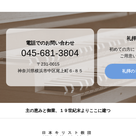
礼
電話でのお問い合わせ
初めての方に
045-681-3804
ご用意
〒231-0015
神奈川県横浜市中区尾上町６-８５
礼拝の
主の恵みと御業、１９世紀末よりここに建つ