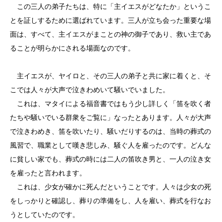
この三人の弟子たちは、特に「主イエスがどなたか」というこ
とを証しするために選ばれています。三人が立ち会った重要な場
面は、すべて、主イエスがまことの神の御子であり、救い主であ
ることが明らかにされる場面なのです。
主イエスが、ヤイロと、その三人の弟子と共に家に着くと、そ
こでは人々が大声で泣きわめいて騒いでいました。
これは、マタイによる福音書ではもう少し詳しく「笛を吹く者
たちや騒いでいる群衆をご覧に」なったとあります。人々が大声
で泣きわめき、笛を吹いたり、騒いだりするのは、当時の葬式の
風習で、職業として嘆き悲しみ、騒ぐ人を雇ったのです。どんな
に貧しい家でも、葬式の時には二人の笛吹き男と、一人の泣き女
を雇ったと言われます。
これは、少女が確かに死んだということです。人々は少女の死
をしっかりと確認し、葬りの準備をし、人を雇い、葬式を行なお
うとしていたのです。