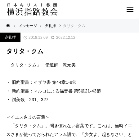
メッセージ
夕礼拝
タリタ・クム
夕礼拝
2018.12.09
2022.12.12
タリタ・クム
「タリタ・クム」 伝道師 乾元美
・ 旧約聖書：イザヤ書 第44章1-8節
・ 新約聖書：マルコによる福音書 第5章21-43節
・ 讃美歌：231、327
＜イエスさまの言葉＞
「タリタ・クム」。聞き慣れない言葉です。これは、当時イエ
スさまが使っておられたアラム語で、「少女よ、起きなさい」と