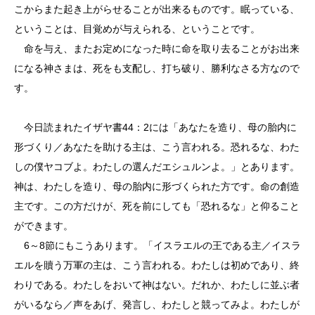
こからまた起き上がらせることが出来るものです。眠っている、
ということは、目覚めが与えられる、ということです。
命を与え、またお定めになった時に命を取り去ることがお出来
になる神さまは、死をも支配し、打ち破り、勝利なさる方なので
す。
今日読まれたイザヤ書44：2には「あなたを造り、母の胎内に
形づくり／あなたを助ける主は、こう言われる。恐れるな、わた
しの僕ヤコブよ。わたしの選んだエシュルンよ。」とあります。
神は、わたしを造り、母の胎内に形づくられた方です。命の創造
主です。この方だけが、死を前にしても「恐れるな」と仰ること
ができます。
6～8節にもこうあります。「イスラエルの王である主／イスラ
エルを贖う万軍の主は、こう言われる。わたしは初めであり、終
わりである。わたしをおいて神はない。だれか、わたしに並ぶ者
がいるなら／声をあげ、発言し、わたしと競ってみよ。わたしが