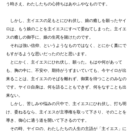
う時さえ、わたしたちの心持ちはあやふやなものです。
しかし、主イエスの足もとにひれ伏し、娘の癒しを願ったヤイ
ロは、もう娘のことを主イエスにすべて委ねてしまった。主イエ
スの癒しの御手に、娘の生死を賭けたのです。
それは強い信仰、というようなものではなく、とにかく藁にで
もすがるような思いだったのだと思います。
とにかく、主イエスにひれ伏し、願った。もはや何があって
も、胸の中に、不安や、期待がうずまいていても、今ヤイロが出
来ることは、主イエスのそばを離れず、御業を待つことのみなの
です。ヤイロ自身は、何を語ることもできず、何をなすことも出
来ない。
しかし、苦しみや悩みの只中で、主イエスにひれ伏し、打ち明
け、委ねるなら、主イエスが主導権を取って下さり、そのことを
導き、御心に適う道を開いて下さるのです。
その時、ヤイロの、わたしたちの人生の主語が「主イエス」に