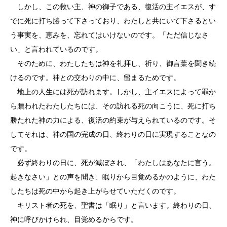
しかし、この救い主、神の御子である、復活の主イエスが、す
でに死に打ち勝って下さっており、わたしと共にいて下さるとい
う事実を、恵みを、忘れてはいけないのです。「ただ信じなさ
い」と言われているのです。
そのために、わたしたちは神を礼拝し、祈り、御言葉を聞き続
けるのです。神との交わりの中に、留まるためです。
地上の人生には死が訪れます。しかし、主イエスによって罪か
ら贖われたわたしたちには、その訪れる死の向こうに、死に打ち
勝たれた神の力による、復活の約束が与えられているのです。そ
してそれは、神の国の完成の日、終わりの日に実現することなの
です。
必ず終わりの日に、死が滅ぼされ、「わたしはあなたに言う。
起きなさい」との声を聞き、眠りから目覚めるかのように、わた
したちは死の中から起き上がらせていただくのです。
キリスト者の死を、聖書は「眠り」と言います。終わりの日、
神に呼びかけられ、目覚めるからです。