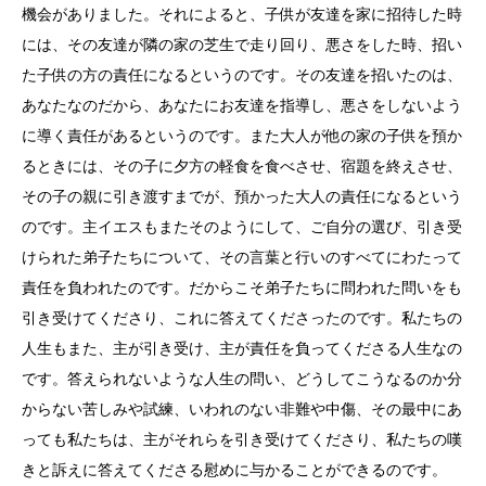
機会がありました。それによると、子供が友達を家に招待した時
には、その友達が隣の家の芝生で走り回り、悪さをした時、招い
た子供の方の責任になるというのです。その友達を招いたのは、
あなたなのだから、あなたにお友達を指導し、悪さをしないよう
に導く責任があるというのです。また大人が他の家の子供を預か
るときには、その子に夕方の軽食を食べさせ、宿題を終えさせ、
その子の親に引き渡すまでが、預かった大人の責任になるという
のです。主イエスもまたそのようにして、ご自分の選び、引き受
けられた弟子たちについて、その言葉と行いのすべてにわたって
責任を負われたのです。だからこそ弟子たちに問われた問いをも
引き受けてくださり、これに答えてくださったのです。私たちの
人生もまた、主が引き受け、主が責任を負ってくださる人生なの
です。答えられないような人生の問い、どうしてこうなるのか分
からない苦しみや試練、いわれのない非難や中傷、その最中にあ
っても私たちは、主がそれらを引き受けてくださり、私たちの嘆
きと訴えに答えてくださる慰めに与かることができるのです。