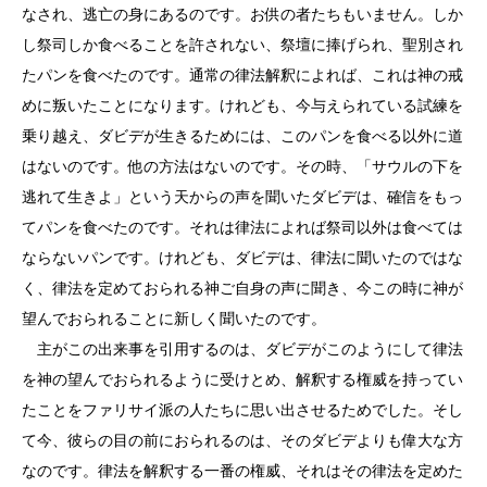
なされ、逃亡の身にあるのです。お供の者たちもいません。しか
し祭司しか食べることを許されない、祭壇に捧げられ、聖別され
たパンを食べたのです。通常の律法解釈によれば、これは神の戒
めに叛いたことになります。けれども、今与えられている試練を
乗り越え、ダビデが生きるためには、このパンを食べる以外に道
はないのです。他の方法はないのです。その時、「サウルの下を
逃れて生きよ」という天からの声を聞いたダビデは、確信をもっ
てパンを食べたのです。それは律法によれば祭司以外は食べては
ならないパンです。けれども、ダビデは、律法に聞いたのではな
く、律法を定めておられる神ご自身の声に聞き、今この時に神が
望んでおられることに新しく聞いたのです。
主がこの出来事を引用するのは、ダビデがこのようにして律法
を神の望んでおられるように受けとめ、解釈する権威を持ってい
たことをファリサイ派の人たちに思い出させるためでした。そし
て今、彼らの目の前におられるのは、そのダビデよりも偉大な方
なのです。律法を解釈する一番の権威、それはその律法を定めた