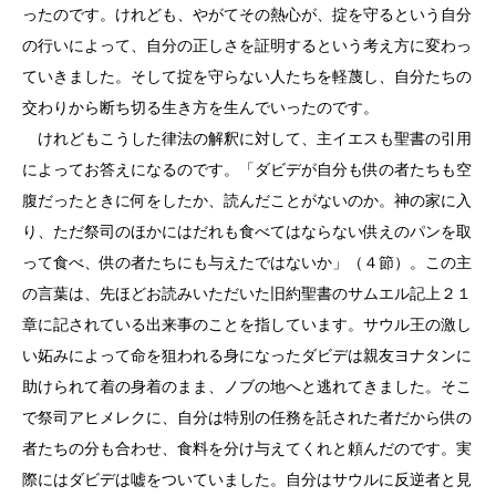
ったのです。けれども、やがてその熱心が、掟を守るという自分
の行いによって、自分の正しさを証明するという考え方に変わっ
ていきました。そして掟を守らない人たちを軽蔑し、自分たちの
交わりから断ち切る生き方を生んでいったのです。
けれどもこうした律法の解釈に対して、主イエスも聖書の引用
によってお答えになるのです。「ダビデが自分も供の者たちも空
腹だったときに何をしたか、読んだことがないのか。神の家に入
り、ただ祭司のほかにはだれも食べてはならない供えのパンを取
って食べ、供の者たちにも与えたではないか」（４節）。この主
の言葉は、先ほどお読みいただいた旧約聖書のサムエル記上２１
章に記されている出来事のことを指しています。サウル王の激し
い妬みによって命を狙われる身になったダビデは親友ヨナタンに
助けられて着の身着のまま、ノブの地へと逃れてきました。そこ
で祭司アヒメレクに、自分は特別の任務を託された者だから供の
者たちの分も合わせ、食料を分け与えてくれと頼んだのです。実
際にはダビデは嘘をついていました。自分はサウルに反逆者と見