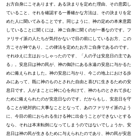
お方自身にこそあります。ある決まりを定めた理由、その意図し
ていること、それを確認する一番確かな方法は、その決まりを定
めた人に聞いてみることです。同じように、神の定めの本来意図
していることに聞くには、神ご自身に聞くのが一番なのです。フ
ァリサイ派の人たちが気付かないで目の前にしているお方、この
方こそが神であり、この律法を定めたお方ご自身であるのです。
それゆえに主はおっしゃったのです、「人の子は安息日の主であ
る」。安息日は神の民が、神の御許にある永遠の安息に与かるた
めに備えられました。神の安息に与かり、今この地上における歩
みにあって、既に神のものとされた自由と喜びに生きるための安
息日です。人がまことに神に心を向けて、神のものとされて歩む
ために備えられたのが安息日なのです。だからもし、安息日を守
ることが絶対的に大事なこととなって、あのファリサイ派のよう
に、今目の前におられる生ける神に出会うことができないとする
なら、それは本末転倒になってしまうのではないでしょうか。安
息日は神の民が生きるために与えられたのであり、神の民が安息