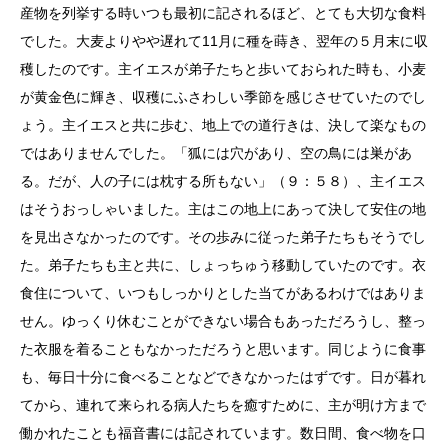
産物を列挙する時いつも最初に記されるほど、とても大切な食料
でした。大麦よりやや遅れて11月に種を蒔き、翌年の５月末に収
穫したのです。主イエスが弟子たちと歩いておられた時も、小麦
が黄金色に輝き、収穫にふさわしい季節を感じさせていたのでし
ょう。主イエスと共に歩む、地上での道行きは、決して楽なもの
ではありませんでした。「狐には穴があり、空の鳥には巣があ
る。だが、人の子には枕する所もない」（９：５８）、主イエス
はそうおっしゃいました。主はこの地上にあって決して安住の地
を見出さなかったのです。その歩みに従った弟子たちもそうでし
た。弟子たちも主と共に、しょっちゅう移動していたのです。衣
食住について、いつもしっかりとした当てがあるわけではありま
せん。ゆっくり休むことができない場合もあっただろうし、整っ
た衣服を着ることもなかっただろうと思います。同じように食事
も、毎日十分に食べることなどできなかったはずです。日が暮れ
てから、連れて来られる病人たちを癒すために、主が明け方まで
働かれたことも福音書には記されています。数日間、食べ物を口