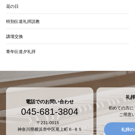
花の日
特別伝道礼拝説教
講壇交換
青年伝道夕礼拝
礼
電話でのお問い合わせ
初めての方に
045-681-3804
ご用意
〒231-0015
神奈川県横浜市中区尾上町６-８５
礼拝の