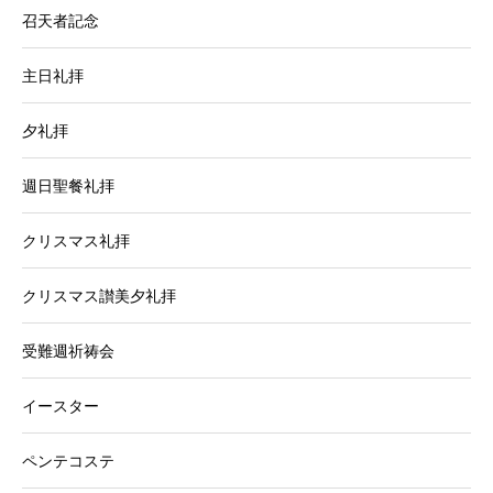
召天者記念
主日礼拝
夕礼拝
週日聖餐礼拝
クリスマス礼拝
クリスマス讃美夕礼拝
受難週祈祷会
イースター
ペンテコステ