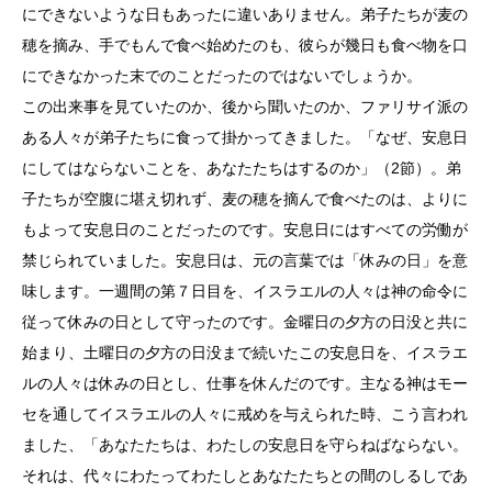
にできないような日もあったに違いありません。弟子たちが麦の
穂を摘み、手でもんで食べ始めたのも、彼らが幾日も食べ物を口
にできなかった末でのことだったのではないでしょうか。
この出来事を見ていたのか、後から聞いたのか、ファリサイ派の
ある人々が弟子たちに食って掛かってきました。「なぜ、安息日
にしてはならないことを、あなたたちはするのか」（2節）。弟
子たちが空腹に堪え切れず、麦の穂を摘んで食べたのは、よりに
もよって安息日のことだったのです。安息日にはすべての労働が
禁じられていました。安息日は、元の言葉では「休みの日」を意
味します。一週間の第７日目を、イスラエルの人々は神の命令に
従って休みの日として守ったのです。金曜日の夕方の日没と共に
始まり、土曜日の夕方の日没まで続いたこの安息日を、イスラエ
ルの人々は休みの日とし、仕事を休んだのです。主なる神はモー
セを通してイスラエルの人々に戒めを与えられた時、こう言われ
ました、「あなたたちは、わたしの安息日を守らねばならない。
それは、代々にわたってわたしとあなたたちとの間のしるしであ