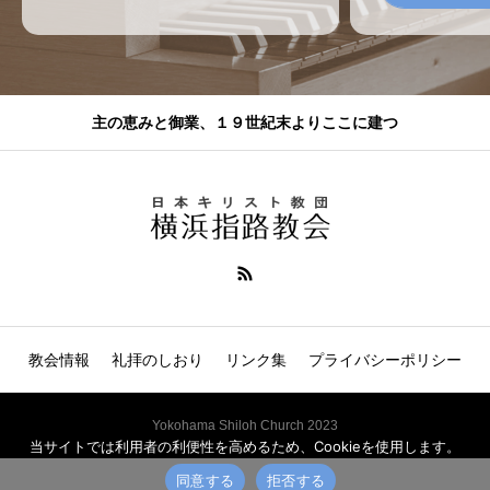
主の恵みと御業、１９世紀末よりここに建つ
教会情報
礼拝のしおり
リンク集
プライバシーポリシー
Yokohama Shiloh Church 2023
当サイトでは利用者の利便性を高めるため、Cookieを使用します。
同意する
拒否する
電話
説教