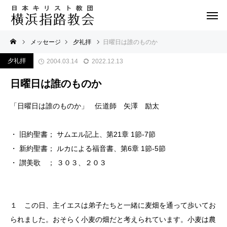
メッセージ
夕礼拝
日曜日は誰のものか
夕礼拝
2004.03.14
2022.12.13
日曜日は誰のものか
「日曜日は誰のものか」 伝道師 矢澤 励太
・ 旧約聖書； サムエル記上、第21章 1節-7節
・ 新約聖書； ルカによる福音書、第6章 1節-5節
・ 讃美歌 ； ３０３、２０３
１ この日、主イエスは弟子たちと一緒に麦畑を通って歩いてお
られました。おそらく小麦の畑だと考えられています。小麦は農