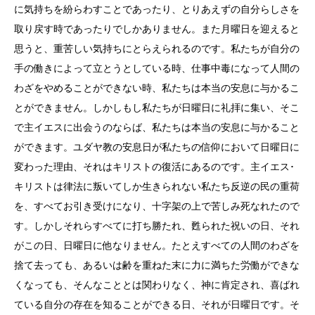
に気持ちを紛らわすことであったり、とりあえずの自分らしさを
取り戻す時であったりでしかありません。また月曜日を迎えると
思うと、重苦しい気持ちにとらえられるのです。私たちが自分の
手の働きによって立とうとしている時、仕事中毒になって人間の
わざをやめることができない時、私たちは本当の安息に与かるこ
とができません。しかしもし私たちが日曜日に礼拝に集い、そこ
で主イエスに出会うのならば、私たちは本当の安息に与かること
ができます。ユダヤ教の安息日が私たちの信仰において日曜日に
変わった理由、それはキリストの復活にあるのです。主イエス･
キリストは律法に叛いてしか生きられない私たち反逆の民の重荷
を、すべてお引き受けになり、十字架の上で苦しみ死なれたので
す。しかしそれらすべてに打ち勝たれ、甦られた祝いの日、それ
がこの日、日曜日に他なりません。たとえすべての人間のわざを
捨て去っても、あるいは齢を重ねた末に力に満ちた労働ができな
くなっても、そんなこととは関わりなく、神に肯定され、喜ばれ
ている自分の存在を知ることができる日、それが日曜日です。そ