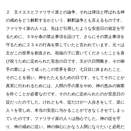
２ 主イエスとファリサイ派との論争、それは律法と呼ばれる神
の戒めをどう解釈するかという、解釈論争とも言えるものです。
ファリサイ派の人々は、先ほど引用したような安息日の規定を守
るために、３９か条の禁止事項を設けて、さらにその禁止事項を
守るために２３４の行為を禁じていたと言われています。元々は
主がこの世界を創造され、祝福の下に置いてくださったことを喜
び祝うために定められた安息の日です。主が六日間働き、その御
手の業によって成ったこの世界を喜び、七日目に休まれたこと、
そのことを祝い、神をたたえるための日です。そしてそのことが
真実に行われるためには、人間の手の業をやめ、神の恵みの御業
を仰ぐことが必要なのです。そのために定められたのが安息日の
掟だったのでした。けれども今、掟だけが一人歩きをして、逆に
人々を苦しめ、本当の安息に与かることができなくさせてしまっ
ていたのです。ファリサイ派の人々は熱心でした。神の掟を守
り、神の戒めに従い、神の御心にかなう人間になりたいと必死だ