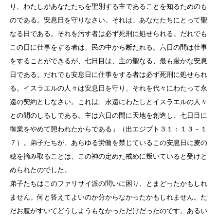
り、わたしがあなたたちを聖別する主であることを知るためのも
のである。安息日を守りなさい。それは、あなたたちにとって聖
なる日である。それを汚す者は必ず死刑に処せられる。だれでも
この日に仕事をする者は、民の中から断たれる。六日の間は仕事
をすることができるが、七日目は、主の聖なる、最も厳かな安息
日である。だれでも安息日に仕事をする者は必ず死刑に処せられ
る。イスラエルの人々は安息日を守り、それを代々にわたって永
遠の契約としなさい。これは、永遠にわたしとイスラエルの人々
との間のしるしである。主は六日の間に天地を創造し、七日目に
御業をやめて憩われたからである」（出エジプト３１：１３－１
７）。弟子たちが、あらゆる労働を禁じているこの安息日に麦の
穂を摘み取ることは、この神の定めた戒めに叛いていると受けと
められたのでした。
弟子たちはこのファリサイ派の問いに困り、とまどったかもしれ
ません。何と答えてよいのか分からなかったかもしれません。た
だお腹がすいてどうしようもなかっただけだったのです。あるい