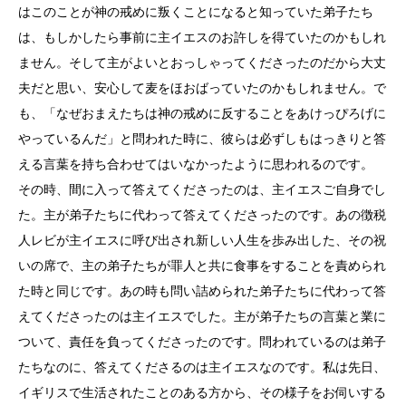
はこのことが神の戒めに叛くことになると知っていた弟子たち
は、もしかしたら事前に主イエスのお許しを得ていたのかもしれ
ません。そして主がよいとおっしゃってくださったのだから大丈
夫だと思い、安心して麦をほおばっていたのかもしれません。で
も、「なぜおまえたちは神の戒めに反することをあけっぴろげに
やっているんだ」と問われた時に、彼らは必ずしもはっきりと答
える言葉を持ち合わせてはいなかったように思われるのです。
その時、間に入って答えてくださったのは、主イエスご自身でし
た。主が弟子たちに代わって答えてくださったのです。あの徴税
人レビが主イエスに呼び出され新しい人生を歩み出した、その祝
いの席で、主の弟子たちが罪人と共に食事をすることを責められ
た時と同じです。あの時も問い詰められた弟子たちに代わって答
えてくださったのは主イエスでした。主が弟子たちの言葉と業に
ついて、責任を負ってくださったのです。問われているのは弟子
たちなのに、答えてくださるのは主イエスなのです。私は先日、
イギリスで生活されたことのある方から、その様子をお伺いする