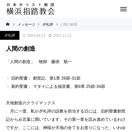
メッセージ
夕礼拝
人間の創造
夕礼拝
2004.03.21
2022.12.11
人間の創造
「人間の創造」 牧師 藤掛 順一
・ 旧約聖書； 創世記、第1章 26節-31節
・ 新約聖書； マタイによる福音書、第6章 25節-34節
天地創造のクライマックス
月に一度、私が夕礼拝の説教を担当する日には、旧約聖書創世
記からみ言葉に聞いています。その第一章を読み進めているわけ
ですが、ここには、神様が天地の全てをお造りになった、いわゆ