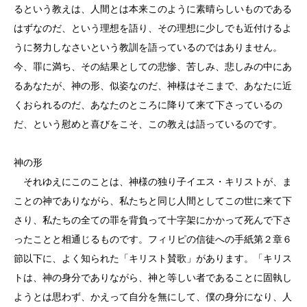
るという教えは、人間とは本来このように素晴らしいものである
はずなのだ、という理想を語り、その理想に少しでも近付けるよ
うに努力しなさいという教訓を語っているのではありません。
今、罪に満ち、その結果としての悲惨、苦しみ、悲しみの中にあ
るあなたが、神の形、似姿なのだ、神様はそこまで、あなたに近
くおられるのだ、あなたのところに降りて来て下さっているの
だ、という慰めと喜びをこそ、この教えは語っているのです。
神の形
それゆえにこのことは、神様の独り子イエス・キリストが、ま
ことの神でありながら、私たちと同じ人間としてこの世に来て下
さり、私たちの全ての罪を背負って十字架にかかって死んで下さ
ったことと相通じるものです。フィリピの信徒への手紙第２章６
節以下に、よく知られた「キリスト賛歌」があります。「キリス
トは、神の身分でありながら、神と等しい者であることに固執し
ようとは思わず、かえって自分を無にして、僕の身分になり、人