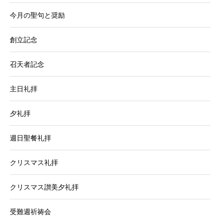
今月の聖句と奨励
創立記念
召天者記念
主日礼拝
夕礼拝
週日聖餐礼拝
クリスマス礼拝
クリスマス讃美夕礼拝
受難週祈祷会