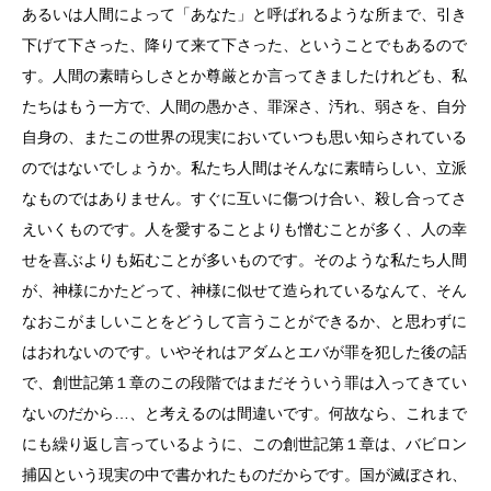
あるいは人間によって「あなた」と呼ばれるような所まで、引き
下げて下さった、降りて来て下さった、ということでもあるので
す。人間の素晴らしさとか尊厳とか言ってきましたけれども、私
たちはもう一方で、人間の愚かさ、罪深さ、汚れ、弱さを、自分
自身の、またこの世界の現実においていつも思い知らされている
のではないでしょうか。私たち人間はそんなに素晴らしい、立派
なものではありません。すぐに互いに傷つけ合い、殺し合ってさ
えいくものです。人を愛することよりも憎むことが多く、人の幸
せを喜ぶよりも妬むことが多いものです。そのような私たち人間
が、神様にかたどって、神様に似せて造られているなんて、そん
なおこがましいことをどうして言うことができるか、と思わずに
はおれないのです。いやそれはアダムとエバが罪を犯した後の話
で、創世記第１章のこの段階ではまだそういう罪は入ってきてい
ないのだから…、と考えるのは間違いです。何故なら、これまで
にも繰り返し言っているように、この創世記第１章は、バビロン
捕囚という現実の中で書かれたものだからです。国が滅ぼされ、