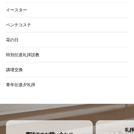
イースター
ペンテコステ
花の日
特別伝道礼拝説教
講壇交換
青年伝道夕礼拝
礼