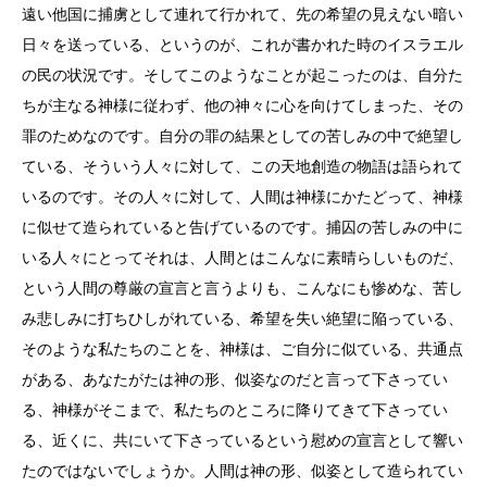
遠い他国に捕虜として連れて行かれて、先の希望の見えない暗い
日々を送っている、というのが、これが書かれた時のイスラエル
の民の状況です。そしてこのようなことが起こったのは、自分た
ちが主なる神様に従わず、他の神々に心を向けてしまった、その
罪のためなのです。自分の罪の結果としての苦しみの中で絶望し
ている、そういう人々に対して、この天地創造の物語は語られて
いるのです。その人々に対して、人間は神様にかたどって、神様
に似せて造られていると告げているのです。捕囚の苦しみの中に
いる人々にとってそれは、人間とはこんなに素晴らしいものだ、
という人間の尊厳の宣言と言うよりも、こんなにも惨めな、苦し
み悲しみに打ちひしがれている、希望を失い絶望に陥っている、
そのような私たちのことを、神様は、ご自分に似ている、共通点
がある、あなたがたは神の形、似姿なのだと言って下さってい
る、神様がそこまで、私たちのところに降りてきて下さってい
る、近くに、共にいて下さっているという慰めの宣言として響い
たのではないでしょうか。人間は神の形、似姿として造られてい