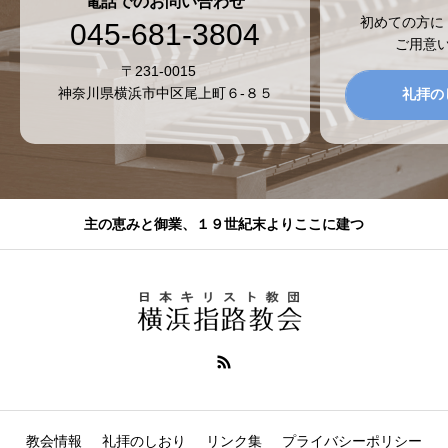
電話でのお問い合わせ
初めての方に
045-681-3804
ご用意
〒231-0015
神奈川県横浜市中区尾上町６-８５
礼拝の
主の恵みと御業、１９世紀末よりここに建つ
教会情報
礼拝のしおり
リンク集
プライバシーポリシー