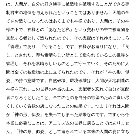
は、人間が、自分の好き勝手に被造物を破壊することができる専
制君主の地位を与えられたということではありません。天地の全
てをお造りになったのはあくまでも神様であり、人間は、その神
様の下で、神様との「あなたと私」という交わりの中で被造物を
支配する者として造られたのです。その支配はそれゆえにむしろ
「管理」であり、「守ること」です。神様がお造りになり、「良
し」とされた、即ち素晴らしい所として造られているこの世界を
管理し、それを素晴らしいものとして守っていく、そのために人
間は全ての被造物の上に立てられたのです。それが「神の形、似
姿」の持つ意味です。自然破壊、環境破壊は、人間が天地創造の
神様を忘れ、この世界の本当の主人、支配者を忘れて自分が支配
者になろうとしたこと、全てのものを自分の欲望のために食い尽
くしていく貪欲の虜になったことの結果です。つまりそれは人間
が「神の形、似姿」を失ってしまった結果なのです。ですから今
本当に必要なことは、アニミズムの世界に戻ることではありませ
ん。「神の形、似姿」として造られている本来の人間の姿に立ち