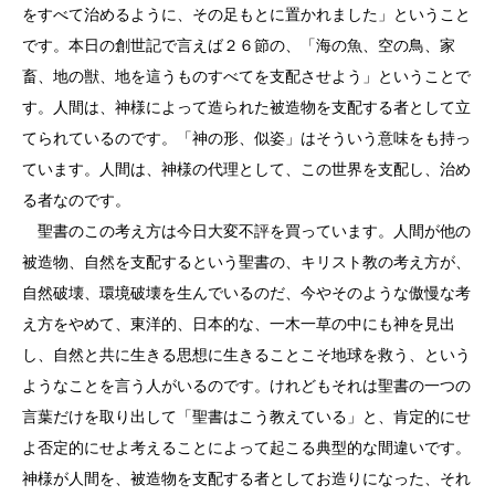
をすべて治めるように、その足もとに置かれました」ということ
です。本日の創世記で言えば２６節の、「海の魚、空の鳥、家
畜、地の獣、地を這うものすべてを支配させよう」ということで
す。人間は、神様によって造られた被造物を支配する者として立
てられているのです。「神の形、似姿」はそういう意味をも持っ
ています。人間は、神様の代理として、この世界を支配し、治め
る者なのです。
聖書のこの考え方は今日大変不評を買っています。人間が他の
被造物、自然を支配するという聖書の、キリスト教の考え方が、
自然破壊、環境破壊を生んでいるのだ、今やそのような傲慢な考
え方をやめて、東洋的、日本的な、一木一草の中にも神を見出
し、自然と共に生きる思想に生きることこそ地球を救う、という
ようなことを言う人がいるのです。けれどもそれは聖書の一つの
言葉だけを取り出して「聖書はこう教えている」と、肯定的にせ
よ否定的にせよ考えることによって起こる典型的な間違いです。
神様が人間を、被造物を支配する者としてお造りになった、それ