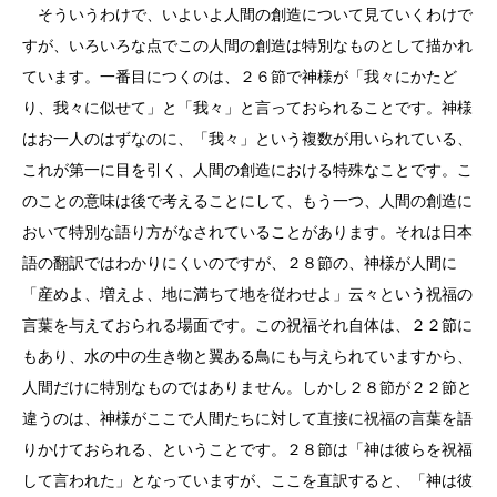
そういうわけで、いよいよ人間の創造について見ていくわけで
すが、いろいろな点でこの人間の創造は特別なものとして描かれ
ています。一番目につくのは、２６節で神様が「我々にかたど
り、我々に似せて」と「我々」と言っておられることです。神様
はお一人のはずなのに、「我々」という複数が用いられている、
これが第一に目を引く、人間の創造における特殊なことです。こ
のことの意味は後で考えることにして、もう一つ、人間の創造に
おいて特別な語り方がなされていることがあります。それは日本
語の翻訳ではわかりにくいのですが、２８節の、神様が人間に
「産めよ、増えよ、地に満ちて地を従わせよ」云々という祝福の
言葉を与えておられる場面です。この祝福それ自体は、２２節に
もあり、水の中の生き物と翼ある鳥にも与えられていますから、
人間だけに特別なものではありません。しかし２８節が２２節と
違うのは、神様がここで人間たちに対して直接に祝福の言葉を語
りかけておられる、ということです。２８節は「神は彼らを祝福
して言われた」となっていますが、ここを直訳すると、「神は彼