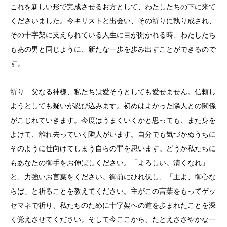
これを新しい形で完成させるお方として、わたしたちの下に来て
くださいました。今キリストと出会い、その祈りに執り成され、
その十字架に支えられている人生に目が開かれる時、わたしたち
もあの男と同じように、新たな一歩を歩み出すことができるので
す。
祈り 父なる神様、私たちは愛そうとしても愛せません。信頼し
ようとしても疑いが忍び込みます。初めはよかった隣人との関係
がこじれていきます。今度はうまくいくかと思っても、また身を
よけて、離れ去っていく隣人がいます。自分でも気づかぬうちに
そのように仕向けてしまう自らの罪を思います。どうか私たちに
もあなたの御手をお伸ばしください。「よろしい。清くなれ」
と、力強いお言葉をください。御前にひれ伏し、「主よ、御心な
らば」と祈ることを教えてください。主がこの言葉をもってゲッ
セマネで祈り、私たちのために十字架への道を歩まれたことを深
く覚えさせてください。そして今ここから、たとえささやかな一