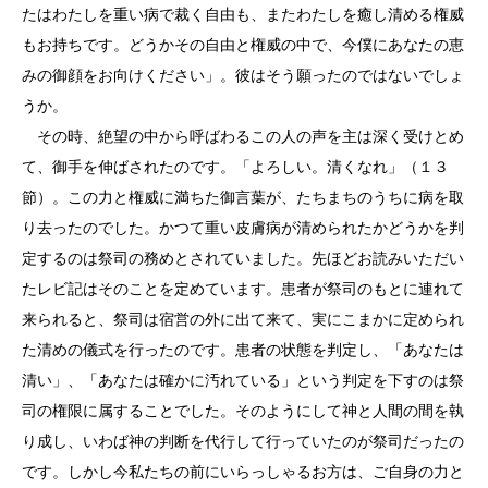
たはわたしを重い病で裁く自由も、またわたしを癒し清める権威
もお持ちです。どうかその自由と権威の中で、今僕にあなたの恵
みの御顔をお向けください」。彼はそう願ったのではないでしょ
うか。
その時、絶望の中から呼ばわるこの人の声を主は深く受けとめ
て、御手を伸ばされたのです。「よろしい。清くなれ」（１３
節）。この力と権威に満ちた御言葉が、たちまちのうちに病を取
り去ったのでした。かつて重い皮膚病が清められたかどうかを判
定するのは祭司の務めとされていました。先ほどお読みいただい
たレビ記はそのことを定めています。患者が祭司のもとに連れて
来られると、祭司は宿営の外に出て来て、実にこまかに定められ
た清めの儀式を行ったのです。患者の状態を判定し、「あなたは
清い」、「あなたは確かに汚れている」という判定を下すのは祭
司の権限に属することでした。そのようにして神と人間の間を執
り成し、いわば神の判断を代行して行っていたのが祭司だったの
です。しかし今私たちの前にいらっしゃるお方は、ご自身の力と