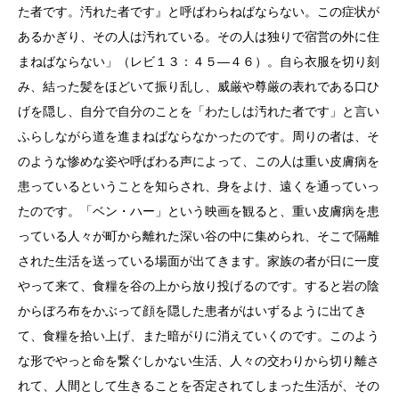
た者です。汚れた者です』と呼ばわらねばならない。この症状が
あるかぎり、その人は汚れている。その人は独りで宿営の外に住
まねばならない」（レビ１３：４５―４６）。自ら衣服を切り刻
み、結った髪をほどいて振り乱し、威厳や尊厳の表れである口ひ
げを隠し、自分で自分のことを「わたしは汚れた者です」と言い
ふらしながら道を進まねばならなかったのです。周りの者は、そ
のような惨めな姿や呼ばわる声によって、この人は重い皮膚病を
患っているということを知らされ、身をよけ、遠くを通っていっ
たのです。「ベン・ハー」という映画を観ると、重い皮膚病を患
っている人々が町から離れた深い谷の中に集められ、そこで隔離
された生活を送っている場面が出てきます。家族の者が日に一度
やって来て、食糧を谷の上から放り投げるのです。すると岩の陰
からぼろ布をかぶって顔を隠した患者がはいずるように出てき
て、食糧を拾い上げ、また暗がりに消えていくのです。このよう
な形でやっと命を繋ぐしかない生活、人々の交わりから切り離さ
れて、人間として生きることを否定されてしまった生活が、その