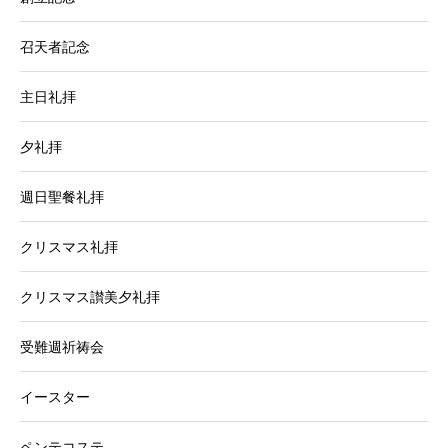
召天者記念
主日礼拝
夕礼拝
週日聖餐礼拝
クリスマス礼拝
クリスマス讃美夕礼拝
受難週祈祷会
イースター
ペンテコステ