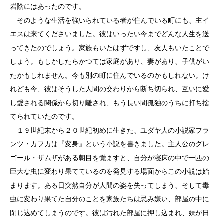
岩陰にはあったのです。
そのような生活を強いられている者が住んでいる町にも、主イ
エスは来てくださいました。彼はいったい今までどんな人生を送
ってきたのでしょう。家族もいたはずですし、友人もいたことで
しょう。もしかしたらかつては家庭があり、妻があり、子供がい
たかもしれません。今も別の町に住んでいるのかもしれない。け
れども今、彼はそうした人間の交わりから断ち切られ、互いに愛
し愛される関係から切り離され、もう長い間孤独のうちに打ち捨
てられていたのです。
１９世紀末から２０世紀初めに生きた、ユダヤ人の小説家フラ
ンツ・カフカは『変身』という小説を書きました。主人公のグレ
ゴール・ザムザがある朝目を覚ますと、自分が寝床の中で一匹の
巨大な虫に変わり果てているのを発見する場面からこの小説は始
まります。ある日突然自分が人間の姿を失ってしまう、そして毒
虫に変わり果てた自分のことを家族たちは忌み嫌い、部屋の中に
閉じ込めてしまうのです。彼は汚れた部屋に押し込まれ、妹が日