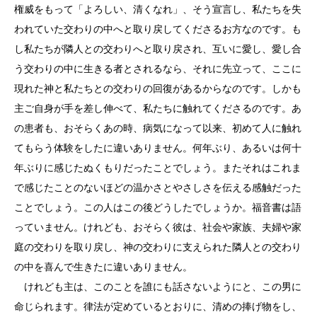
権威をもって「よろしい、清くなれ」、そう宣言し、私たちを失
われていた交わりの中へと取り戻してくださるお方なのです。も
し私たちが隣人との交わりへと取り戻され、互いに愛し、愛し合
う交わりの中に生きる者とされるなら、それに先立って、ここに
現れた神と私たちとの交わりの回復があるからなのです。しかも
主ご自身が手を差し伸べて、私たちに触れてくださるのです。あ
の患者も、おそらくあの時、病気になって以来、初めて人に触れ
てもらう体験をしたに違いありません。何年ぶり、あるいは何十
年ぶりに感じたぬくもりだったことでしょう。またそれはこれま
で感じたことのないほどの温かさとやさしさを伝える感触だった
ことでしょう。この人はこの後どうしたでしょうか。福音書は語
っていません。けれども、おそらく彼は、社会や家族、夫婦や家
庭の交わりを取り戻し、神の交わりに支えられた隣人との交わり
の中を喜んで生きたに違いありません。
けれども主は、このことを誰にも話さないようにと、この男に
命じられます。律法が定めているとおりに、清めの捧げ物をし、