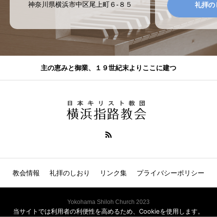
神奈川県横浜市中区尾上町６-８５
礼拝の
主の恵みと御業、１９世紀末よりここに建つ
教会情報
礼拝のしおり
リンク集
プライバシーポリシー
Yokohama Shiloh Church 2023
当サイトでは利用者の利便性を高めるため、Cookieを使用します。