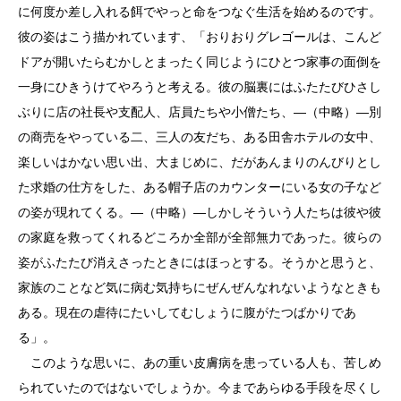
に何度か差し入れる餌でやっと命をつなぐ生活を始めるのです。
彼の姿はこう描かれています、「おりおりグレゴールは、こんど
ドアが開いたらむかしとまったく同じようにひとつ家事の面倒を
一身にひきうけてやろうと考える。彼の脳裏にはふたたびひさし
ぶりに店の社長や支配人、店員たちや小僧たち、―（中略）―別
の商売をやっている二、三人の友だち、ある田舎ホテルの女中、
楽しいはかない思い出、大まじめに、だがあんまりのんびりとし
た求婚の仕方をした、ある帽子店のカウンターにいる女の子など
の姿が現れてくる。―（中略）―しかしそういう人たちは彼や彼
の家庭を救ってくれるどころか全部が全部無力であった。彼らの
姿がふたたび消えさったときにはほっとする。そうかと思うと、
家族のことなど気に病む気持ちにぜんぜんなれないようなときも
ある。現在の虐待にたいしてむしょうに腹がたつばかりであ
る」。
このような思いに、あの重い皮膚病を患っている人も、苦しめ
られていたのではないでしょうか。今まであらゆる手段を尽くし