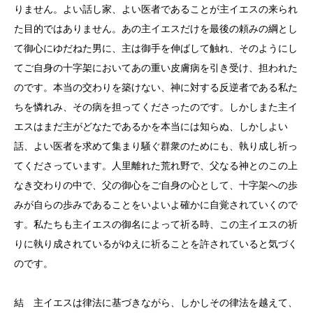
りません。よい話し家、よい医者であることが主イエスの来られ
た目的ではありません。あの主イエスだけを最後の頼みの綱とし
て御心にゆだねた男に、主は御手を伸ばして触れ、そのようにし
てご自身の十字架においてあの重い皮膚病を引き受け、担われた
のです。本当の交わりを築けない、神に対する反逆者である私た
ちを憐れみ、その病を担ってくださったのです。しかしまた主イ
エスはまだ主がどなたであるかを本当には知らぬ、しかしよい
話、よい医者を求めて集まり騒ぐ群衆のためにも、執り成し祈っ
てくださっています。人里離れた荒れ野で、父なる神とのこの上
なき交わりの中で、父の御心をご自身の心として、十字架への歩
みが自らの歩みであることをいよいよ確かに自覚されていくので
す。私たちも主イエスの御名によって祈る時、この主イエスの祈
りに執り成されているがゆえに祈ることを許されていると気づく
のです。
結 主イエスは律法に基づきながら、しかしその律法を越えて、