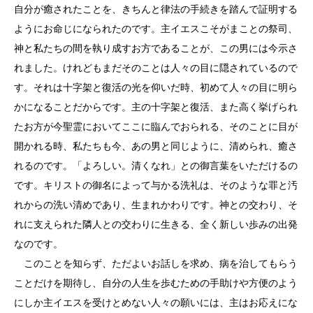
自分が癒されたことを、きちんと律法の手続きを踏んで証明する
ようにお命じになられたのです。主イエスこそがまことの祭司、
神と私たちの間を執り成すお方であることが、この男には今示さ
れました。けれどもまだそのことは人々の目に隠されているので
す。それは十字架と復活の光を仰いだ時、初めて人々の目に明ら
かになることだからです。主の十字架と復活、また高く挙げられ
たお方が今聖霊においてここに臨んでおられる、そのことに目が
開かれる時、私たちも今、あの男と同じように、清められ、癒さ
れるのです。「よろしい。清くなれ」との御言葉をいただけるの
です。キリストの御名によって与かる洗礼は、そのような罪と汚
れからの洗い清めであり、生まれかわりです。神との交わり、そ
れに支えられた隣人との交わりに生きる、全く新しい歩みの出発
なのです。
このことを知らず、ただよいお話しを求め、病を治してもらう
ことだけを期待し、自分の人生を歩むための手助けや方便のよう
にしか主イエスを受けとめない人々の願いには、主はお応えにな