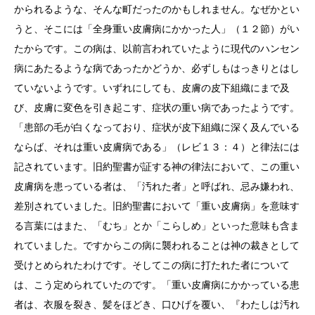
かられるような、そんな町だったのかもしれません。なぜかとい
うと、そこには「全身重い皮膚病にかかった人」（１２節）がい
たからです。この病は、以前言われていたように現代のハンセン
病にあたるような病であったかどうか、必ずしもはっきりとはし
ていないようです。いずれにしても、皮膚の皮下組織にまで及
び、皮膚に変色を引き起こす、症状の重い病であったようです。
「患部の毛が白くなっており、症状が皮下組織に深く及んでいる
ならば、それは重い皮膚病である」（レビ１３：４）と律法には
記されています。旧約聖書が証する神の律法において、この重い
皮膚病を患っている者は、「汚れた者」と呼ばれ、忌み嫌われ、
差別されていました。旧約聖書において「重い皮膚病」を意味す
る言葉にはまた、「むち」とか「こらしめ」といった意味も含ま
れていました。ですからこの病に襲われることは神の裁きとして
受けとめられたわけです。そしてこの病に打たれた者について
は、こう定められていたのです。「重い皮膚病にかかっている患
者は、衣服を裂き、髪をほどき、口ひげを覆い、『わたしは汚れ