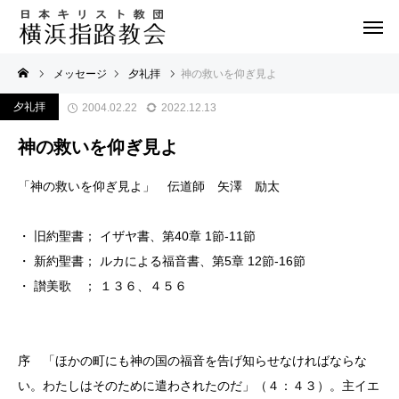
メッセージ
夕礼拝
神の救いを仰ぎ見よ
夕礼拝
2004.02.22
2022.12.13
神の救いを仰ぎ見よ
「神の救いを仰ぎ見よ」 伝道師 矢澤 励太
・ 旧約聖書； イザヤ書、第40章 1節-11節
・ 新約聖書； ルカによる福音書、第5章 12節-16節
・ 讃美歌 ； １３６、４５６
序 「ほかの町にも神の国の福音を告げ知らせなければならな
い。わたしはそのために遣わされたのだ」（４：４３）。主イエ