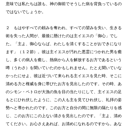
意味では私たちは誰も、神の御前でそうした病を背負っているの
ではないでしょうか。
２ もはやすべての頼みを奪われ、すべての望みを失い、生きる
術を失った人間が、最後に懸けたのは主イエスの「御心」でし
た。「主よ、御心ならば、わたしを清くすることがおできになり
ます」（１２節）。彼は主イエスが汚れた悪霊につかれた男を癒
し、多くの病人を癒し、熱病から人を解放するお方であるという
噂（うわさ）を聞いていたのかもしれません。たとえ聞いていな
かったにせよ、彼は近づいて来られる主イエスを見た時、そこに
清める力と権威を身に帯びたお方を見出したのです。その時、あ
のシモン・ペトロが大漁の魚を目の当たりにして、主イエスの足
もとにひれ伏したように、この人も主を見てひれ伏し、礼拝の姿
勢へと導かれたのです。このお方と自分の間に無限の隔たりを感
じ、このお方にこの上ない清さを見出したのです。「主よ、清め
てください。お心さえあれば、お清めになれるのですから。あな