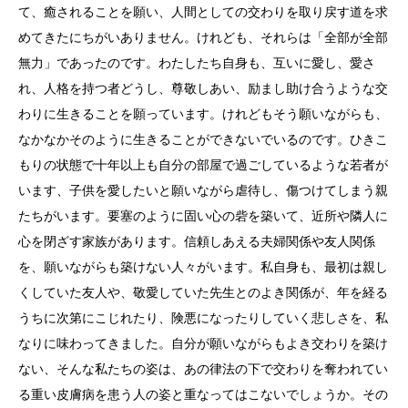
て、癒されることを願い、人間としての交わりを取り戻す道を求
めてきたにちがいありません。けれども、それらは「全部が全部
無力」であったのです。わたしたち自身も、互いに愛し、愛さ
れ、人格を持つ者どうし、尊敬しあい、励まし助け合うような交
わりに生きることを願っています。けれどもそう願いながらも、
なかなかそのように生きることができないでいるのです。ひきこ
もりの状態で十年以上も自分の部屋で過ごしているような若者が
います、子供を愛したいと願いながら虐待し、傷つけてしまう親
たちがいます。要塞のように固い心の砦を築いて、近所や隣人に
心を閉ざす家族があります。信頼しあえる夫婦関係や友人関係
を、願いながらも築けない人々がいます。私自身も、最初は親し
くしていた友人や、敬愛していた先生とのよき関係が、年を経る
うちに次第にこじれたり、険悪になったりしていく悲しさを、私
なりに味わってきました。自分が願いながらもよき交わりを築け
ない、そんな私たちの姿は、あの律法の下で交わりを奪われてい
る重い皮膚病を患う人の姿と重なってはこないでしょうか。その