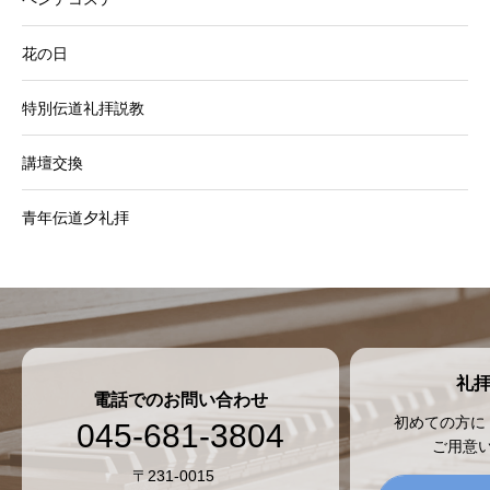
花の日
特別伝道礼拝説教
講壇交換
青年伝道夕礼拝
礼
電話でのお問い合わせ
初めての方に
045-681-3804
ご用意
〒231-0015