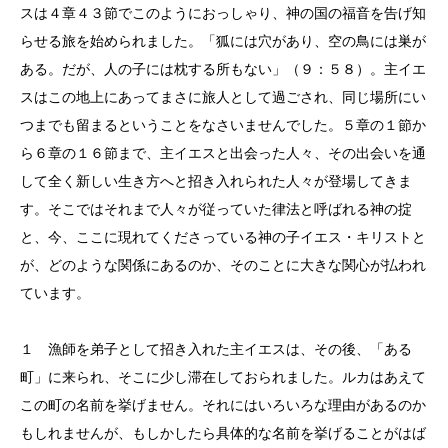
スは４章４３節でこのようにおっしゃり、神の国の福音を告げ知
らせる旅を始められました。「狐には穴があり、空の鳥には巣が
ある。だが、人の子には枕する所もない」（９：５８）。主イエ
スはこの地上にあってまさに旅人として過ごされ、同じ場所にい
つまでも留まるということをなさいませんでした。５章の１節か
ら６章の１６節まで、主イエスと出会った人々、その出会いを通
して全く新しい生き方へと招き入れられた人々が登場してきま
す。そこではそれまで人々が従っていた律法と呼ばれる神の掟
と、今、ここに現れてくださっている神の子イエス・キリストと
が、どのような関係にあるのか、そのことに大きな関心が払われ
ています。
１ 漁師を弟子として招き入れた主イエスは、その後、「ある
町」に来られ、そこに少し滞在しておられました。ルカはあえて
この町の名前を挙げません。それにはいろいろな理由があるのか
もしれませんが、もしかしたら具体的な名前を挙げることがはば