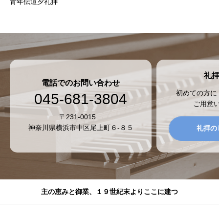
青年伝道夕礼拝
礼
電話でのお問い合わせ
初めての方に
045-681-3804
ご用意
〒231-0015
神奈川県横浜市中区尾上町６-８５
礼拝の
主の恵みと御業、１９世紀末よりここに建つ