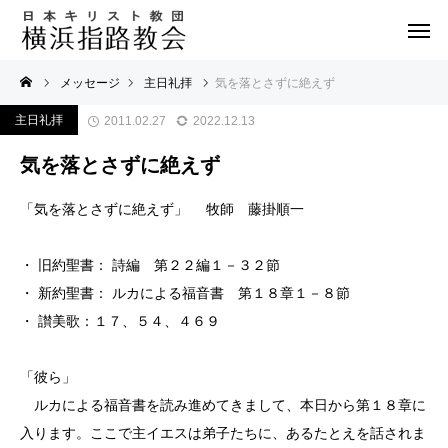
メッセージ
主日礼拝
気を落とさずに絶えず
主日礼拝
2011.02.27
2022.12.13
気を落とさずに絶えず
「気を落とさずに絶えず」 牧師 藤掛順一
・ 旧約聖書： 詩編 第２２編１－３２節
・ 新約聖書： ルカによる福音書 第１８章１－８節
・ 讃美歌：１７、５４、４６９
「彼ら」
ルカによる福音書を読み進めてきまして、本日から第１８章に
入ります。ここで主イエスは弟子たちに、あるたとえを話されま