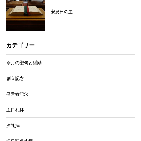
安息日の主
カテゴリー
今月の聖句と奨励
創立記念
召天者記念
主日礼拝
夕礼拝