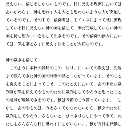
見えない、信じるしかないものです。目に見える現実においては
あいかわらず、神を恐れず人を人とも思わないような力が支配し
ているのです。その中で、信仰者は、主イエスによって既に実現
している目に見えない神の国を信じて、未だ完成していない神の
国を待ち望みつつ忍耐して生きるのです。その信仰の歩みにおい
ては、気を落とさずに絶えず祈ることが大切なのです。
神の裁きを信じて
このように本日の箇所のこの「祈り」についての教えは、先週
まで読んできた神の国の到来の話とつながっています。そのこと
を捉えることによってこそ、このたとえにおいて、あの不正な裁
判官が気を変えてやもめのために裁判をしてやろうと思ったこと
の意味が理解できるのです。彼は５節でこう言っています。「し
かし、あのやもめは、うるさくてかなわないから、彼女のために
裁判をしてやろう。さもないと、ひっきりなしにやって来て、わ
たしをさんざんな目に遭わすにちがいない」。彼が方針を転換し