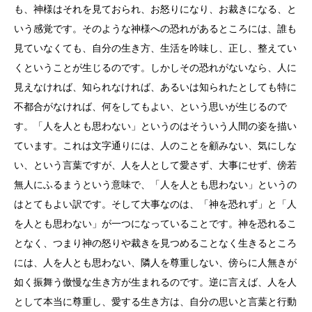
も、神様はそれを見ておられ、お怒りになり、お裁きになる、と
いう感覚です。そのような神様への恐れがあるところには、誰も
見ていなくても、自分の生き方、生活を吟味し、正し、整えてい
くということが生じるのです。しかしその恐れがないなら、人に
見えなければ、知られなければ、あるいは知られたとしても特に
不都合がなければ、何をしてもよい、という思いが生じるので
す。「人を人とも思わない」というのはそういう人間の姿を描い
ています。これは文字通りには、人のことを顧みない、気にしな
い、という言葉ですが、人を人として愛さず、大事にせず、傍若
無人にふるまうという意味で、「人を人とも思わない」というの
はとてもよい訳です。そして大事なのは、「神を恐れず」と「人
を人とも思わない」が一つになっていることです。神を恐れるこ
となく、つまり神の怒りや裁きを見つめることなく生きるところ
には、人を人とも思わない、隣人を尊重しない、傍らに人無きが
如く振舞う傲慢な生き方が生まれるのです。逆に言えば、人を人
として本当に尊重し、愛する生き方は、自分の思いと言葉と行動