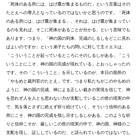
「死体のある所には、はげ鷹が集まるものだ」という言葉はその
たとえへの導入となっているのではないかと思うのです。「死体
のある所には、はげ鷹が集まる」、それは、はげ鷹が集まってい
るのを見れば、そこに死体があることが分かる、という意味でも
あります。つまり、「神の国の到来、完成のしるしをどこに見れ
ばよいのですか」という弟子たちの問いに対して主イエスは、
「こういうことが起っているところにそのしるしがある」「こう
いうことにこそ、神の国の完成が現れている」とおっしゃったの
です。その「こういうこと」を示しているのが、本日の箇所の
「やもめと裁判官のたとえ」です。つまり私たちがこのやもめの
ように、神の国の完成、神による正しい裁きの実現を信じて、神
を恐れず人を人とも思わない力が支配しているこの世の現実の中
で、気を落とさずに絶えず祈り続けていく、そういう信仰のある
所にこそ、神の国の完成を指し示すしるしがある、このような祈
りと信仰こそが、厳しいこの世の現実の中で、神の国、神様のご
支配を現し、証ししているのだ、と語られているのではないでし