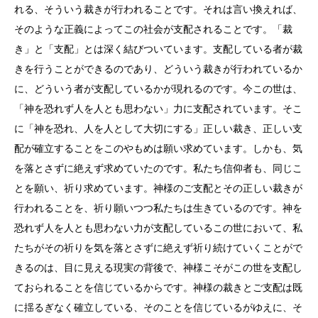
れる、そういう裁きが行われることです。それは言い換えれば、
そのような正義によってこの社会が支配されることです。「裁
き」と「支配」とは深く結びついています。支配している者が裁
きを行うことができるのであり、どういう裁きが行われているか
に、どういう者が支配しているかが現れるのです。今この世は、
「神を恐れず人を人とも思わない」力に支配されています。そこ
に「神を恐れ、人を人として大切にする」正しい裁き、正しい支
配が確立することをこのやもめは願い求めています。しかも、気
を落とさずに絶えず求めていたのです。私たち信仰者も、同じこ
とを願い、祈り求めています。神様のご支配とその正しい裁きが
行われることを、祈り願いつつ私たちは生きているのです。神を
恐れず人を人とも思わない力が支配しているこの世において、私
たちがその祈りを気を落とさずに絶えず祈り続けていくことがで
きるのは、目に見える現実の背後で、神様こそがこの世を支配し
ておられることを信じているからです。神様の裁きとご支配は既
に揺るぎなく確立している、そのことを信じているがゆえに、そ