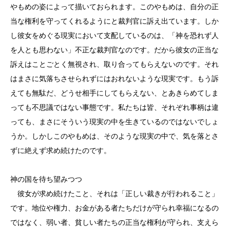
やもめの姿によって描いておられます。このやもめは、自分の正
当な権利を守ってくれるようにと裁判官に訴え出ています。しか
し彼女をめぐる現実において支配しているのは、「神を恐れず人
を人とも思わない」不正な裁判官なのです。だから彼女の正当な
訴えはことごとく無視され、取り合ってもらえないのです。それ
はまさに気落ちさせられずにはおれないような現実です。もう訴
えても無駄だ、どうせ相手にしてもらえない、とあきらめてしま
っても不思議ではない事態です。私たちは皆、それぞれ事柄は違
っても、まさにそういう現実の中を生きているのではないでしょ
うか。しかしこのやもめは、そのような現実の中で、気を落とさ
ずに絶えず求め続けたのです。
神の国を待ち望みつつ
彼女が求め続けたこと、それは「正しい裁きが行われること」
です。地位や権力、お金がある者たちだけが守られ幸福になるの
ではなく、弱い者、貧しい者たちの正当な権利が守られ、支えら