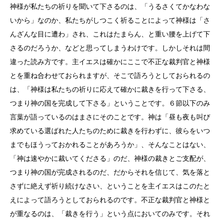
神様が私たちの祈りを聞いて下さるのは、「うるさくてかなわな
いから」なのか、私たちがしつこく祈ることによって神様は「さ
んざんな目に遭わ」され、これはたまらん、と重い腰を上げて下
さるのだろうか、などと思ってしまうわけです。しかしそれは間
違った読み方です。主イエスは確かにここで不正な裁判官と神様
とを重ね合わせておられますが、そこで語ろうとしておられるの
は、「神様は私たちの祈りに応えて確かに裁きを行って下さる、
つまり神の国を完成して下さる」ということです。６節以下のみ
言葉が語っているのはまさにそのことです。神は「昼も夜も叫び
求めている選ばれた人たちのために裁きを行わずに、彼らをいつ
までもほうっておかれることがあろうか」、そんなことはない、
「神は速やかに裁いてくださる」のだ、神様の裁きとご支配が、
つまり神の国が完成されるのだ、だからそれを信じて、気を落と
さずに絶えず祈り続けなさい、ということを主イエスはこのたと
えによって語ろうとしておられるのです。不正な裁判官と神様と
が重なるのは、「裁きを行う」という点においてのみです。それ