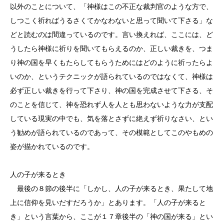
以外のことについて、「神様はこの不正な裁判官のような方で、
しつこく祈ればうるさくてかなわないと思って聞いて下さる」な
どと読むのは間違っているのです。言い換えれば、ここには、ど
うしたら神様に祈りを聞いてもらえるのか、正しい裁きを、つま
り神の国を早くもたらしてもらうためにはどのように祈ったらよ
いのか、というテクニックが語られているのではなくて、神様は
必ず正しい裁きを行って下さり、神の国を完成させて下さる、そ
のことを信じて、神を恐れず人を人とも思わないような力が支配
している現実の中でも、気を落とさずに絶えず祈りなさい、とい
う勧めが語られているのであって、その模範としてこのやもめの
姿が描かれているのです。
人の子が来るとき
最後の８節の後半に「しかし、人の子が来るとき、果たして地
上に信仰を見いだすだろうか」とあります。「人の子が来ると
き」という言葉から、ここが１７章後半の「神の国が来る」とい