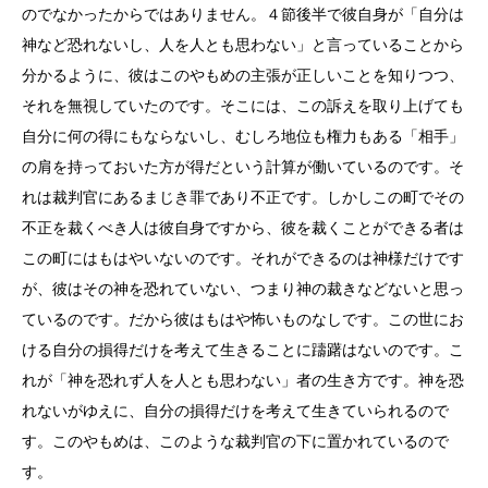
のでなかったからではありません。４節後半で彼自身が「自分は
神など恐れないし、人を人とも思わない」と言っていることから
分かるように、彼はこのやもめの主張が正しいことを知りつつ、
それを無視していたのです。そこには、この訴えを取り上げても
自分に何の得にもならないし、むしろ地位も権力もある「相手」
の肩を持っておいた方が得だという計算が働いているのです。そ
れは裁判官にあるまじき罪であり不正です。しかしこの町でその
不正を裁くべき人は彼自身ですから、彼を裁くことができる者は
この町にはもはやいないのです。それができるのは神様だけです
が、彼はその神を恐れていない、つまり神の裁きなどないと思っ
ているのです。だから彼はもはや怖いものなしです。この世にお
ける自分の損得だけを考えて生きることに躊躇はないのです。こ
れが「神を恐れず人を人とも思わない」者の生き方です。神を恐
れないがゆえに、自分の損得だけを考えて生きていられるので
す。このやもめは、このような裁判官の下に置かれているので
す。