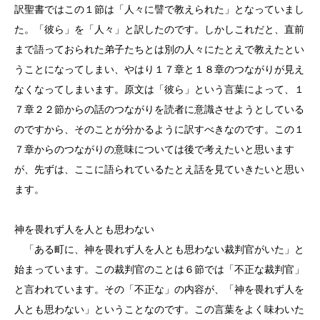
訳聖書ではこの１節は「人々に譬で教えられた」となっていまし
た。「彼ら」を「人々」と訳したのです。しかしこれだと、直前
まで語っておられた弟子たちとは別の人々にたとえで教えたとい
うことになってしまい、やはり１７章と１８章のつながりが見え
なくなってしまいます。原文は「彼ら」という言葉によって、１
７章２２節からの話のつながりを読者に意識させようとしている
のですから、そのことが分かるように訳すべきなのです。この１
７章からのつながりの意味については後で考えたいと思います
が、先ずは、ここに語られているたとえ話を見ていきたいと思い
ます。
神を畏れず人を人とも思わない
「ある町に、神を畏れず人を人とも思わない裁判官がいた」と
始まっています。この裁判官のことは６節では「不正な裁判官」
と言われています。その「不正な」の内容が、「神を畏れず人を
人とも思わない」ということなのです。この言葉をよく味わいた