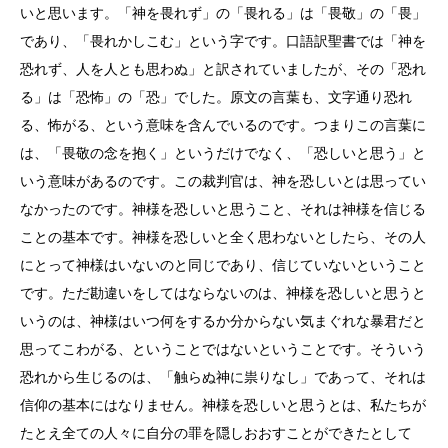
いと思います。「神を畏れず」の「畏れる」は「畏敬」の「畏」
であり、「畏れかしこむ」という字です。口語訳聖書では「神を
恐れず、人を人とも思わぬ」と訳されていましたが、その「恐れ
る」は「恐怖」の「恐」でした。原文の言葉も、文字通り恐れ
る、怖がる、という意味を含んでいるのです。つまりこの言葉に
は、「畏敬の念を抱く」というだけでなく、「恐しいと思う」と
いう意味があるのです。この裁判官は、神を恐しいとは思ってい
なかったのです。神様を恐しいと思うこと、それは神様を信じる
ことの基本です。神様を恐しいと全く思わないとしたら、その人
にとって神様はいないのと同じであり、信じていないということ
です。ただ勘違いをしてはならないのは、神様を恐しいと思うと
いうのは、神様はいつ何をするか分からない気まぐれな暴君だと
思ってこわがる、ということではないということです。そういう
恐れから生じるのは、「触らぬ神に祟りなし」であって、それは
信仰の基本にはなりません。神様を恐しいと思うとは、私たちが
たとえ全ての人々に自分の罪を隠しおおすことができたとして