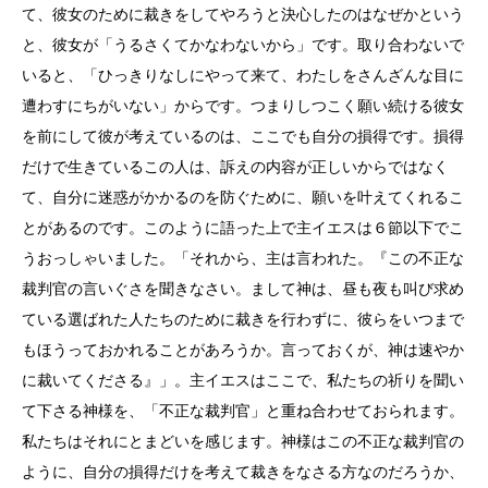
て、彼女のために裁きをしてやろうと決心したのはなぜかという
と、彼女が「うるさくてかなわないから」です。取り合わないで
いると、「ひっきりなしにやって来て、わたしをさんざんな目に
遭わすにちがいない」からです。つまりしつこく願い続ける彼女
を前にして彼が考えているのは、ここでも自分の損得です。損得
だけで生きているこの人は、訴えの内容が正しいからではなく
て、自分に迷惑がかかるのを防ぐために、願いを叶えてくれるこ
とがあるのです。このように語った上で主イエスは６節以下でこ
うおっしゃいました。「それから、主は言われた。『この不正な
裁判官の言いぐさを聞きなさい。まして神は、昼も夜も叫び求め
ている選ばれた人たちのために裁きを行わずに、彼らをいつまで
もほうっておかれることがあろうか。言っておくが、神は速やか
に裁いてくださる』」。主イエスはここで、私たちの祈りを聞い
て下さる神様を、「不正な裁判官」と重ね合わせておられます。
私たちはそれにとまどいを感じます。神様はこの不正な裁判官の
ように、自分の損得だけを考えて裁きをなさる方なのだろうか、