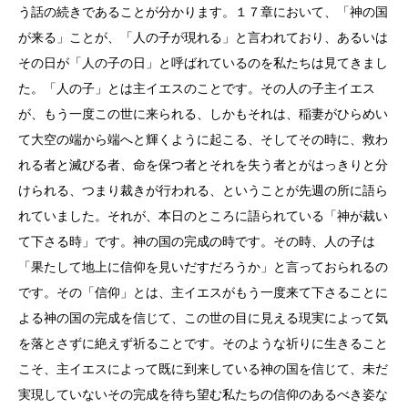
う話の続きであることが分かります。１７章において、「神の国
が来る」ことが、「人の子が現れる」と言われており、あるいは
その日が「人の子の日」と呼ばれているのを私たちは見てきまし
た。「人の子」とは主イエスのことです。その人の子主イエス
が、もう一度この世に来られる、しかもそれは、稲妻がひらめい
て大空の端から端へと輝くように起こる、そしてその時に、救わ
れる者と滅びる者、命を保つ者とそれを失う者とがはっきりと分
けられる、つまり裁きが行われる、ということが先週の所に語ら
れていました。それが、本日のところに語られている「神が裁い
て下さる時」です。神の国の完成の時です。その時、人の子は
「果たして地上に信仰を見いだすだろうか」と言っておられるの
です。その「信仰」とは、主イエスがもう一度来て下さることに
よる神の国の完成を信じて、この世の目に見える現実によって気
を落とさずに絶えず祈ることです。そのような祈りに生きること
こそ、主イエスによって既に到来している神の国を信じて、未だ
実現していないその完成を待ち望む私たちの信仰のあるべき姿な