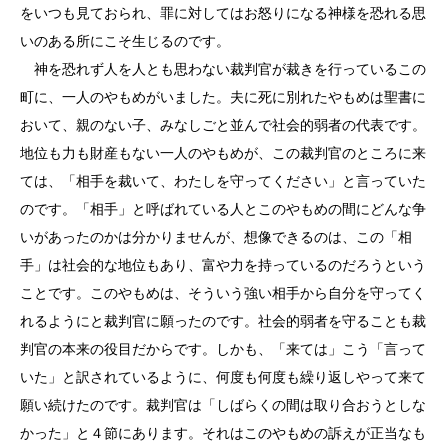
をいつも見ておられ、罪に対してはお怒りになる神様を恐れる思
いのある所にこそ生じるのです。
神を恐れず人を人とも思わない裁判官が裁きを行っているこの
町に、一人のやもめがいました。夫に死に別れたやもめは聖書に
おいて、親のない子、みなしごと並んで社会的弱者の代表です。
地位も力も財産もない一人のやもめが、この裁判官のところに来
ては、「相手を裁いて、わたしを守ってください」と言っていた
のです。「相手」と呼ばれている人とこのやもめの間にどんな争
いがあったのかは分かりませんが、想像できるのは、この「相
手」は社会的な地位もあり、富や力を持っているのだろうという
ことです。このやもめは、そういう強い相手から自分を守ってく
れるようにと裁判官に願ったのです。社会的弱者を守ることも裁
判官の本来の役目だからです。しかも、「来ては」こう「言って
いた」と訳されているように、何度も何度も繰り返しやって来て
願い続けたのです。裁判官は「しばらくの間は取り合おうとしな
かった」と４節にあります。それはこのやもめの訴えが正当なも