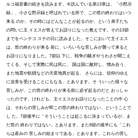
ルコ福音書の続きを読みます。今読んでいる第13章は、「小黙示
録」、小さな黙示録と呼ばれている所で、この世の終わりはいつ
来る のか、その時にはどんなことが起るのか、という弟子たち
の問いに主 イエスが答えてお語りになった教えです。その13節
までをペンテコ ステの日に読みました。そこにおいて主イエス
は、世の終わりが来る 前に、いろいろな苦しみが襲って来ると
お語りになりました。7節以 下に、戦争の騒ぎやうわさが聞こえ
てくる、そして実際に民は民に、 国は国に敵対し、憎み合う、
また地震や飢饉などの天変地異が起る、 さらには、信仰のゆえ
に迫害を受けることにもなる、とあります。そ ういった様々な
苦しみが、この世の終わりが来る前に必ず起るのだと おっしゃ
ったのです。けれども、主イエスがお語りになったことの中 心
は、それらの苦しみが即この世の終わりではない、ということで
し た。7節後半に「そういうことは起こるに決まっているが、ま
だ世の 終わりではない」とあります。また8節の後半にも「これ
らは産みの 苦しみの始まりである」とあります。これらの苦し