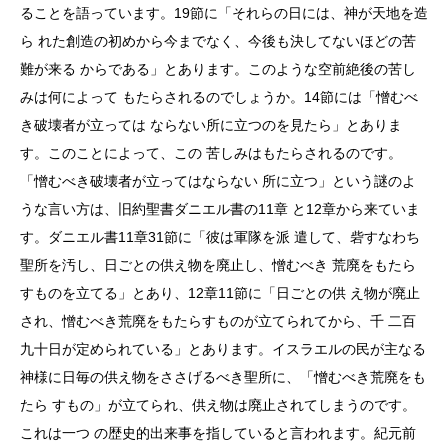
ることを語っています。19節に「それらの日には、神が天地を造
ら れた創造の初めから今までなく、今後も決してないほどの苦
難が来る からである」とあります。このような空前絶後の苦し
みは何によって もたらされるのでしょうか。14節には「憎むべ
き破壊者が立っては ならない所に立つのを見たら」とありま
す。このことによって、この 苦しみはもたらされるのです。
「憎むべき破壊者が立ってはならない 所に立つ」という謎のよ
うな言い方は、旧約聖書ダニエル書の11章 と12章から来ていま
す。ダニエル書11章31節に「彼は軍隊を派 遣して、砦すなわち
聖所を汚し、日ごとの供え物を廃止し、憎むべき 荒廃をもたら
すものを立てる」とあり、12章11節に「日ごとの供 え物が廃止
され、憎むべき荒廃をもたらすものが立てられてから、千 二百
九十日が定められている」とあります。イスラエルの民が主なる
神様に日毎の供え物をささげるべき聖所に、「憎むべき荒廃をも
たら すもの」が立てられ、供え物は廃止されてしまうのです。
これは一つ の歴史的出来事を指していると言われます。紀元前