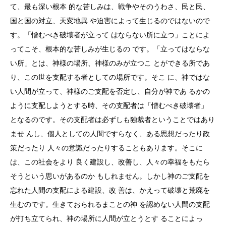
て、最も深い根本 的な苦しみは、戦争やそのうわさ、民と民、
国と国の対立、天変地異 や迫害によって生じるのではないので
す。「憎むべき破壊者が立って はならない所に立つ」ことによ
ってこそ、根本的な苦しみが生じるの です。「立ってはならな
い所」とは、神様の場所、神様のみが立つこ とができる所であ
り、この世を支配する者としての場所です。そこ に、神ではな
い人間が立って、神様のご支配を否定し、自分が神であ るかの
ように支配しようとする時、その支配者は「憎むべき破壊者」
となるのです。その支配者は必ずしも独裁者ということではあり
ませ んし、個人としての人間ですらなく、ある思想だったり政
策だったり 人々の意識だったりすることもあります。そこに
は、この社会をより 良く建設し、改善し、人々の幸福をもたら
そうという思いがあるのか もしれません。しかし神のご支配を
忘れた人間の支配による建設、改 善は、かえって破壊と荒廃を
生むのです。生きておられるまことの神 を認めない人間の支配
が打ち立てられ、神の場所に人間が立とうとす ることによっ