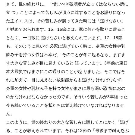
さて、世の終わりに、「憎むべき破壊者が立ってはならない所に
立 つ」ことによって苦しみが頂点に達することをお語りになっ
た主イエ スは、その苦しみが襲ってきた時には「逃げなさい」
と勧めておられます。15、16節には、家に何かを取りに戻るこ
となく、一目散に 逃げなさいと教えられています。17、18節
も、そのように急いで 必死に逃げていく時に、身重の女性や乳
飲み子を持つ女性は不幸だ、 そのことが冬に起るなら、ますま
す大きな苦しみが目に見えていると 語っています。3年前の東日
本大震災ではまさにこの通りのことが起 りました。そこではそ
れに加えて、目に見えない放射能からも逃げな ければならず、
身重の女性や乳飲み子を持つ女性がまさに最も深い恐 怖におの
のかなければならなかったのです。そういう苦しみが3年経 った
今も続いていることを私たちは覚え続けていなければなりませ
ん。
このように、世の終わりの大きな苦しみに際してとにかく「逃げ
る」ことが教えられています。それは13節の「最後まで耐え忍ぶ