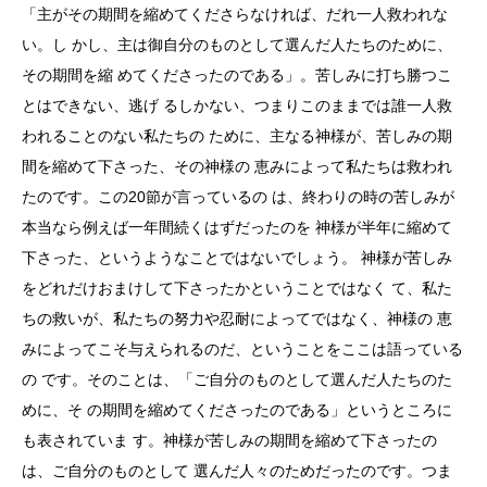
「主がその期間を縮めてくださらなければ、だれ一人救われな
い。し かし、主は御自分のものとして選んだ人たちのために、
その期間を縮 めてくださったのである」。苦しみに打ち勝つこ
とはできない、逃げ るしかない、つまりこのままでは誰一人救
われることのない私たちの ために、主なる神様が、苦しみの期
間を縮めて下さった、その神様の 恵みによって私たちは救われ
たのです。この20節が言っているの は、終わりの時の苦しみが
本当なら例えば一年間続くはずだったのを 神様が半年に縮めて
下さった、というようなことではないでしょう。 神様が苦しみ
をどれだけおまけして下さったかということではなく て、私た
ちの救いが、私たちの努力や忍耐によってではなく、神様の 恵
みによってこそ与えられるのだ、ということをここは語っている
の です。そのことは、「ご自分のものとして選んだ人たちのた
めに、そ の期間を縮めてくださったのである」というところに
も表されていま す。神様が苦しみの期間を縮めて下さったの
は、ご自分のものとして 選んだ人々のためだったのです。つま