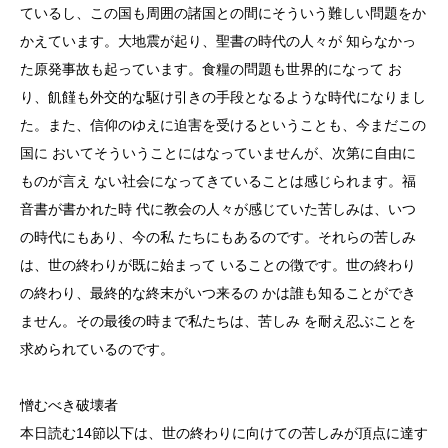
ているし、この国も周囲の諸国との間にそういう難しい問題をか
かえています。大地震が起り、聖書の時代の人々が 知らなかっ
た原発事故も起っています。食糧の問題も世界的になって お
り、飢饉も外交的な駆け引きの手段となるような時代になりまし
た。また、信仰のゆえに迫害を受けるということも、今まだこの
国に おいてそういうことにはなっていませんが、次第に自由に
ものが言え ない社会になってきていることは感じられます。福
音書が書かれた時 代に教会の人々が感じていた苦しみは、いつ
の時代にもあり、今の私 たちにもあるのです。それらの苦しみ
は、世の終わりが既に始まって いることの徴です。世の終わり
の終わり、最終的な終末がいつ来るの かは誰も知ることができ
ません。その最後の時まで私たちは、苦しみ を耐え忍ぶことを
求められているのです。
憎むべき破壊者
本日読む14節以下は、世の終わりに向けての苦しみが頂点に達す