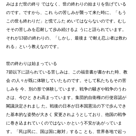
みはまだ世の終り ではなく、世の終わりの始まりを告げている
のです。ですから、これ らの苦しみが襲って来た時に、「もう
この世も終わりだ」と慌てふた めいてはならないのです。むし
そその苦しみを忍耐して歩み続けるよ うにと語られています。
それが13節の終わりの、「しかし、最後ま で耐え忍ぶ者は救わ
れる」という教えなのです。
世の終わりは始まっている
7節以下に語られている苦しみは、この福音書が書かれた時、教
会 の人々が既に体験していたものです。そして私たちもその苦
しみを 今、別の形で体験しています。戦争の騒ぎや戦争のうわ
さは、今ひと きわ高まっています。集団的自衛権の行使容認が
閣議決定されまし た。戦後の日本が日本国憲法の下で歩んでき
た基本的な姿勢が大きく 変更されようとしており、他国の戦争
に巻き込まれていくのではない かという不安があがっていま
す。「民は民に、国は国に敵対」するこ とも、世界各地で起っ