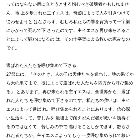
ってはならない所に立とうとする憎むべき破壊者かもしれませ
ん。地 上を歩まれた主イエスは、奇跡によって人を引きつけて
従わせようと はなさらず、むしろ私たちの罪を背負って十字架
にかかって死んで下 さったのです。主イエスが再び来られるこ
とによって顕わになるの は、その十字架による救いの恵みなの
です。
選ばれた人たちを呼び集めて下さる
27節には、「そのとき、人の子は天使たちを遣わし、地の果てか
ら天の果てまで、彼によって選ばれた人たちを四方から呼び集め
る」 とあります。再び来られる主イエスは、全世界から、選ば
れた人たち を呼び集めて下さるのです。私たちの救いは、主イ
エスによって選ば れ、呼び集められることにあります。信心深
い生活をして、苦しみを 最後まで耐え忍んだ者が救いを獲得す
るのではなくて、苦しみの中で 逃げることしかできず、散らさ
れた者たちが、主イエスによってもう 一度呼び集められて救い