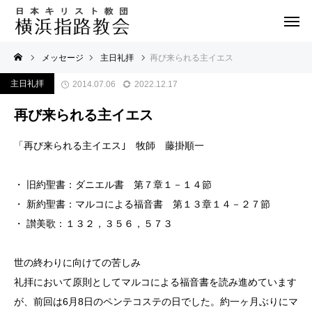
メッセージ
主日礼拝
再び来られる主イエス
主日礼拝
2014.07.06
2022.12.17
再び来られる主イエス
「再び来られる主イエス｣ 牧師 藤掛順一
・ 旧約聖書：ダニエル書 第７章１－１４節
・ 新約聖書：マルコによる福音書 第１３章１４－２７節
・ 讃美歌：１３２，３５６，５７３
世の終わりに向けての苦しみ
礼拝において原則としてマルコによる福音書を読み進めています
が、前回は6月8日のペンテコステの日でした。約一ヶ月ぶりにマ