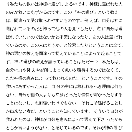
り私たちの救いは神様の選びに よるのです。神様に選ばれた人
のみが救いにあずかるのです。この 「神の選び」という教え
は、間違って受け取られやすいものです。例 えば、自分は神に
選ばれているのだと誇って他の人を見下したり、逆 に自分は選
ばれていないのではないかと不安になったり、あの人は選 ばれ
ているのか、この人はどうか、と詮索したりということは全て、
神の選びの教えを間違って捉えていることによって起ることで
す。神 の選びの教えが語っていることはただ一つ、私たちは、
自分の力や努 力や忍耐によって救いを獲得するのではなくて、
ただ神様の恵みによ って救われるのだ、ということです。その
救いにあずかった人は、自 分の中には救われるべき理由は何も
ない、自分が他の人よりも立派だ ったり信仰が深かったりする
ことはないし、忍耐強いわけでもない、 それこそ逃げることし
か出来ない者だ、ということを知っています。 そういう自分が
救われたのは、神様が自分を恵みによって選んで下さ ったから
としか言いようがない、と感じているのです。それが神の選 び