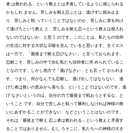
者 は救われる」という教えとは矛盾しているように感じられる
かもしれ ません。苦しみを耐え忍ぶとは、逃げずに踏み止ま
り、苦しみと戦 っていくことではないのか、苦しみに背を向け
て逃げろという教え と、苦しみを耐え忍べという教えは相入れ
ないのではないか、と思う のです。このことは、私たちの信仰
の生活に対する大切な示唆を含ん でいると思います。主イエス
は一方で、「最後まで耐え忍びなさい」 と言っておられます。
忍耐こそ、苦しみの中で歩む私たち信仰者に求 められているこ
となのです。しかし他方で「逃げなさい」とも言って おられま
す。つまり、何がなんでも忍耐し、逃げ出してはならない、 逃
げた者は救いの恵みから落ちる、ということではないのです。逃
げ なさいというのは、自分の力で最後まで戦おうとするな、と
いうこと です。自分で苦しみと戦って勝利しなければ神様の救
いにあずかるこ とができない、などということはないのです。
それは「最後まで耐え 忍ぶ者は救われる」という教えと矛盾す
ることではありません。むし ろそこに、私たちへの神様の大き