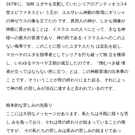
167年に、当時 ユダヤを支配していたシリアのアンティオコス4
世エピファネスとい う王が、エルサレム神殿の祭壇にギリシャ
の神ゼウスの像を立てたの です。異邦人の神が、しかも偶像が
神殿に置かれることは、イスラエ ルの人々にとって、主なる神
様への最大の冒瀆であり、神の民である イスラエルへのこの上
ない侮辱です。このことに怒ったユダヤ人たち は反乱を起し、
マカベヤのユダを指導者としてシリアを打ち破って独 立を獲得
し、いわゆるマカベヤ王朝が成立したのです。「憎むべき破 壊
者が立ってはならない所に立つ」とは、この神殿冒瀆の出来事の
こ とです。そういうことが世の終わりにまた起る、それによっ
て神の民 の苦しみが頂点に達すると言われているのです。
根本的な苦しみの先取り
ここには大切なメッセージがあります。私たちは今既に様々な苦
し みを負っており、それは世の終わりが始まっていることの徴
ですが、 その私たちの苦しみは産みの苦しみの始まりであっ