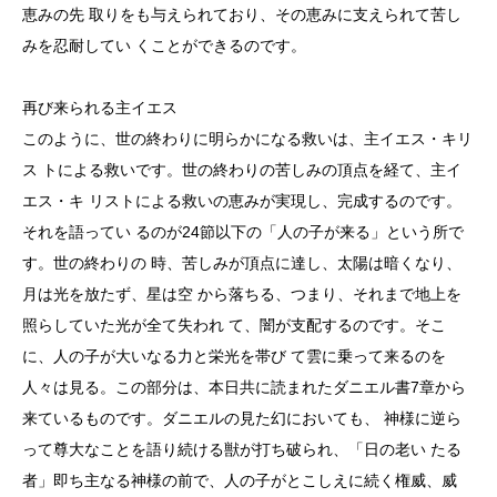
恵みの先 取りをも与えられており、その恵みに支えられて苦し
みを忍耐してい くことができるのです。
再び来られる主イエス
このように、世の終わりに明らかになる救いは、主イエス・キリ
ス トによる救いです。世の終わりの苦しみの頂点を経て、主イ
エス・キ リストによる救いの恵みが実現し、完成するのです。
それを語ってい るのが24節以下の「人の子が来る」という所で
す。世の終わりの 時、苦しみが頂点に達し、太陽は暗くなり、
月は光を放たず、星は空 から落ちる、つまり、それまで地上を
照らしていた光が全て失われ て、闇が支配するのです。そこ
に、人の子が大いなる力と栄光を帯び て雲に乗って来るのを
人々は見る。この部分は、本日共に読まれたダニエル書7章から
来ているものです。ダニエルの見た幻においても、 神様に逆ら
って尊大なことを語り続ける獣が打ち破られ、「日の老い たる
者」即ち主なる神様の前で、人の子がとこしえに続く権威、威