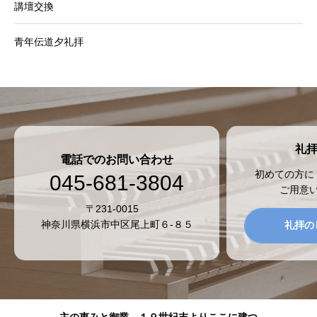
講壇交換
青年伝道夕礼拝
礼
電話でのお問い合わせ
初めての方に
045-681-3804
ご用意
〒231-0015
神奈川県横浜市中区尾上町６-８５
礼拝の