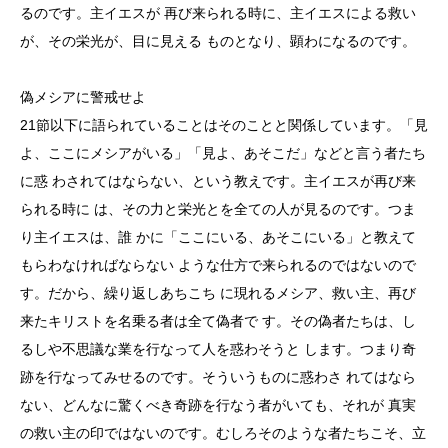
るのです。主イエスが 再び来られる時に、主イエスによる救い
が、その栄光が、目に見える ものとなり、顕わになるのです。
偽メシアに警戒せよ
21節以下に語られていることはそのことと関係しています。「見
よ、ここにメシアがいる」「見よ、あそこだ」などと言う者たち
に惑 わされてはならない、という教えです。主イエスが再び来
られる時に は、その力と栄光とを全ての人が見るのです。つま
り主イエスは、誰 かに「ここにいる、あそこにいる」と教えて
もらわなければならない ような仕方で来られるのではないので
す。だから、繰り返しあちこち に現れるメシア、救い主、再び
来たキリストを名乗る者は全て偽者で す。その偽者たちは、し
るしや不思議な業を行なって人を惑わそうと します。つまり奇
跡を行なってみせるのです。そういうものに惑わさ れてはなら
ない、どんなに驚くべき奇跡を行なう者がいても、それが 真実
の救い主の印ではないのです。むしろそのような者たちこそ、立