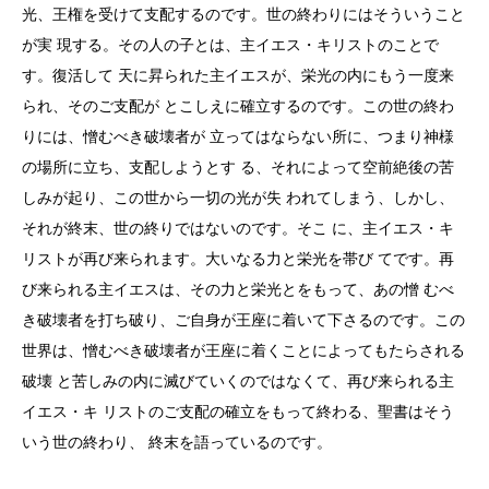
光、王権を受けて支配するのです。世の終わりにはそういうこと
が実 現する。その人の子とは、主イエス・キリストのことで
す。復活して 天に昇られた主イエスが、栄光の内にもう一度来
られ、そのご支配が とこしえに確立するのです。この世の終わ
りには、憎むべき破壊者が 立ってはならない所に、つまり神様
の場所に立ち、支配しようとす る、それによって空前絶後の苦
しみが起り、この世から一切の光が失 われてしまう、しかし、
それが終末、世の終りではないのです。そこ に、主イエス・キ
リストが再び来られます。大いなる力と栄光を帯び てです。再
び来られる主イエスは、その力と栄光とをもって、あの憎 むべ
き破壊者を打ち破り、ご自身が王座に着いて下さるのです。この
世界は、憎むべき破壊者が王座に着くことによってもたらされる
破壊 と苦しみの内に滅びていくのではなくて、再び来られる主
イエス・キ リストのご支配の確立をもって終わる、聖書はそう
いう世の終わり、 終末を語っているのです。