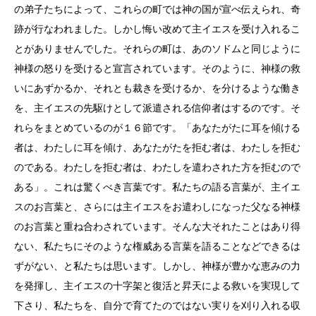
の弟子たちによって、これらの町では神の国が宣べ伝えられ、奇
跡が行なわれました。しかし悔い改めて主イエスを受け入れるこ
とがありませんでした。それらの町は、あのソドムと同じように
神様の怒りを受けると宣言されています。そのように、神様の救
いにあずかるか、それとも裁きを受けるか、を分けるような働き
を、主イエスの先駆けとして派遣される信仰者はするのです。そ
れらをまとめているのが１６節です。「あなたがたに耳を傾ける
者は、わたしに耳を傾け、あなたがたを拒む者は、わたしを拒む
のである。わたしを拒む者は、わたしを遣わされた方を拒むので
ある」。これは驚くべき言葉です。私たちの語る言葉が、主イエ
スのお言葉と、さらには主イエスをお遣わしになった父なる神様
のお言葉と重ね合わされています。そんな大それたことはあり得
ない、私たちにそのような権威ある言葉を語ることなどできるは
ずがない、と私たちは思います。しかし、神様が豊かな恵みの力
を発揮し、主イエスの十字架と復活と昇天による救いを実現して
下さり、私たちを、自分で育てたのではない実りを刈り入れる収