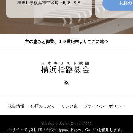
神奈川県横浜市中区尾上町６-８５
礼拝の
主の恵みと御業、１９世紀末よりここに建つ
教会情報
礼拝のしおり
リンク集
プライバシーポリシー
Yokohama Shiloh Church 2023
当サイトでは利用者の利便性を高めるため、Cookieを使用します。