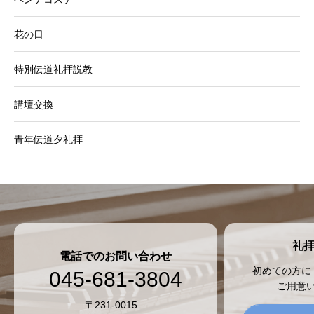
花の日
特別伝道礼拝説教
講壇交換
青年伝道夕礼拝
礼
電話でのお問い合わせ
初めての方に
045-681-3804
ご用意
〒231-0015