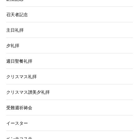
召天者記念
主日礼拝
夕礼拝
週日聖餐礼拝
クリスマス礼拝
クリスマス讃美夕礼拝
受難週祈祷会
イースター
ペンテコステ