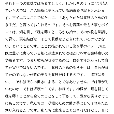
それも一つの意味ではあるでしょう。しかしそのようにだけ読ん
でいたのでは、この箇所に語られている約束を見誤ると思いま
す。主イエスはここで私たちに、「あなたがたは収穫のための働
き手だ」と言っておられるのです。そのお言葉の最も大事なポイ
ントは、畑を耕して種を蒔くところから始め、その作物を世話し
て育て、実を結ばせ、そして収穫せよと言われているのではな
い、ということです。ここに描かれている働き手のイメージは、
既に豊かに実っている畑に派遣されて収穫だけをする臨時雇いの
労働者です。つまり彼らが収穫するのは、自分で汗水たらして育
てた実りではないのです。「収穫のための働き手」は、自分が育
てたのではない作物の実りを収穫だけするのです。「収穫は多
い」、それは彼らの働きによることではありません。では誰が働
いたのか。それは収穫の主です。神様です。神様が、畑を耕して
種を蒔くことから全てのことをして下さって、豊かな実りがそこ
にあるのです。私たちは、収穫のための働き手としてそれをただ
刈り入れるだけです。私たちに出来ることはそれだけだし、命じ