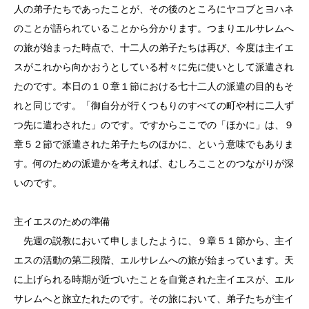
人の弟子たちであったことが、その後のところにヤコブとヨハネ
のことが語られていることから分かります。つまりエルサレムへ
の旅が始まった時点で、十二人の弟子たちは再び、今度は主イエ
スがこれから向かおうとしている村々に先に使いとして派遣され
たのです。本日の１０章１節における七十二人の派遣の目的もそ
れと同じです。「御自分が行くつもりのすべての町や村に二人ず
つ先に遣わされた」のです。ですからここでの「ほかに」は、９
章５２節で派遣された弟子たちのほかに、という意味でもありま
す。何のための派遣かを考えれば、むしろこことのつながりが深
いのです。
主イエスのための準備
先週の説教において申しましたように、９章５１節から、主イ
エスの活動の第二段階、エルサレムへの旅が始まっています。天
に上げられる時期が近づいたことを自覚された主イエスが、エル
サレムへと旅立たれたのです。その旅において、弟子たちが主イ