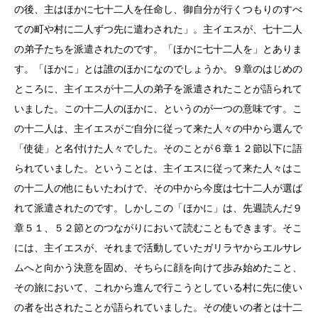
の後、主はほかに七十二人を任命し、御自分が行くつもりのすべ
ての町や村に二人ずつ先に遣わされた」。主イエスが、七十二人
の弟子たちを派遣されたのです。「ほかに七十二人を」とありま
す。「ほかに」とは誰のほかになのでしょうか。９章のはじめの
ところに、主イエスが十二人の弟子を派遣されたことが語られて
いました。この十二人のほかに、というのが一つの意味です。こ
の十二人は、主イエスがご自分に従って来た人々の中から選んで
「使徒」と名付けた人々でした。そのことが６章１２節以下に語
られていました。ということは、主イエスに従って来た人々はこ
の十二人の他にもいたわけで、その中から今度は七十二人が選ば
れて派遣されたのです。しかしこの「ほかに」は、先週読んだ９
章５１、５２節とのつながりにおいて読むこともできます。そこ
には、主イエスが、それまで活動していたガリラヤからエルサレ
ムへと向かう決意を固め、そちらに顔を向けて歩み始めたこと、
その旅において、これから進んで行こうとしている村に先に使い
の者を出されたことが語られていました。その使いの者とは十二