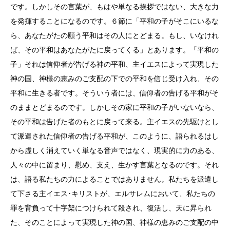
です。しかしその言葉が、もはや単なる挨拶ではない、大きな力
を発揮することになるのです。６節に「平和の子がそこにいるな
ら、あなたがたの願う平和はその人にとどまる。もし、いなけれ
ば、その平和はあなたがたに戻ってくる」とあります。「平和の
子」それは信仰者が告げる神の平和、主イエスによって実現した
神の国、神様の恵みのご支配の下での平和を信じ受け入れ、その
平和に生きる者です。そういう者には、信仰者の告げる平和がそ
のままとどまるのです。しかしその家に平和の子がいないなら、
その平和は告げた者のもとに戻って来る。主イエスの先駆けとし
て派遣された信仰者の告げる平和が、このように、語られるはし
から虚しく消えていく単なる音声ではなく、現実的に力のある、
人々の中に留まり、慰め、支え、生かす言葉となるのです。それ
は、語る私たちの力によることではありません。私たちを派遣し
て下さる主イエス･キリストが、エルサレムにおいて、私たちの
罪を背負って十字架につけられて殺され、復活し、天に昇られ
た、そのことによって実現した神の国、神様の恵みのご支配の中