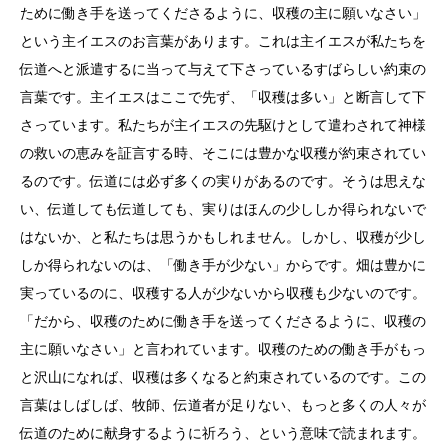
ために働き手を送ってくださるように、収穫の主に願いなさい」
という主イエスのお言葉があります。これは主イエスが私たちを
伝道へと派遣するに当って与えて下さっているすばらしい約束の
言葉です。主イエスはここで先ず、「収穫は多い」と断言して下
さっています。私たちが主イエスの先駆けとして遣わされて神様
の救いの恵みを証言する時、そこには豊かな収穫が約束されてい
るのです。伝道には必ず多くの実りがあるのです。そうは思えな
い、伝道しても伝道しても、実りはほんの少ししか得られないで
はないか、と私たちは思うかもしれません。しかし、収穫が少し
しか得られないのは、「働き手が少ない」からです。畑は豊かに
実っているのに、収穫する人が少ないから収穫も少ないのです。
「だから、収穫のために働き手を送ってくださるように、収穫の
主に願いなさい」と言われています。収穫のための働き手がもっ
と沢山になれば、収穫は多くなると約束されているのです。この
言葉はしばしば、牧師、伝道者が足りない、もっと多くの人々が
伝道のために献身するように祈ろう、という意味で読まれます。