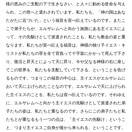
様の恵みのご支配の下で生きなさい、と人々に勧める使命を与え
られ、この世へと遣わされています。私たちも、「神の国はあな
たがたに近づいた」という福音を宣べ伝えているのです。またこ
こで弟子たちが、エルサレムへと向かう旅路にある主イエスによ
って、その先駆けとして派遣されたことも、私たち教会の姿と重
なります。私たちが宣べ伝える福音は、神様の独り子イエス・キ
リストが私たちの罪を全て背負って十字架にかかって死んで下さ
り、復活と昇天とによって天に昇り、今や父なる神様の右に座し
てこの世界を、私たちを支配していて下さる、ということを告げ
るものです。つまりこの福音の中心は、主イエスがエルサレムに
おいて天に上げられたことなのです。エルサレムで天に上げられ
た主イエスのことを、私たちは宣べ伝えているのです。それゆえ
に、エルサレムへと向かう主イエスの先駆けとして派遣された弟
子たちの姿は、私たちと重なるのです。さらにこの弟子たちと私
たちとが重なるもう一つの点は、「主イエスの先駆け」というこ
と、つまり主イエスご自身が後から来られる、ということです。