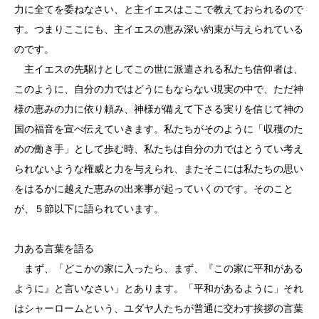
力に全てを委ねなさい、と主イエスはここで教えておられるので
す。つまりここにも、主イエスの恵み深い約束が与えられている
のです。
主イエスの先駆けとしてこの世に派遣される私たち信仰者は、
このように、自分の力ではどうにもならない現実の中で、ただ神
様の恵みの力に依り頼み、神様が備えて下さる実りを信じて神の
国の福音を宣べ伝えていきます。私たちがそのように「収穫のた
めの働き手」として歩む時、私たちは自分の力ではとうてい考え
られないような権威と力を与えられ、またそこには私たちの思い
をはるかに越えた恵みの出来事が起っていくのです。そのこと
が、５節以下に語られています。
力ある言葉を語る
まず、「どこかの家に入ったら、まず、『この家に平和がある
ように』と言いなさい」とあります。「平和があるように」それ
はシャーロームという、ユダヤ人たちが普通に交わす挨拶の言葉