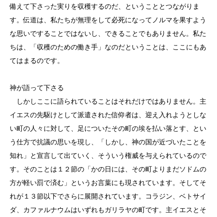
備えて下さった実りを収穫するのだ、ということとつながりま
す。伝道は、私たちが無理をして必死になってノルマを果すよう
な思いですることではないし、できることでもありません。私た
ちは、「収穫のための働き手」なのだということは、ここにもあ
てはまるのです。
神が語って下さる
しかしここに語られていることはそれだけではありません。主
イエスの先駆けとして派遣された信仰者は、迎え入れようとしな
い町の人々に対して、足についたその町の埃を払い落とす、とい
う仕方で抗議の思いを現し、「しかし、神の国が近づいたことを
知れ」と宣言して出ていく、そういう権威を与えられているので
す。そのことは１２節の「かの日には、その町よりまだソドムの
方が軽い罰で済む」というお言葉にも現されています。そしてそ
れが１３節以下でさらに展開されています。コラジン、ベトサイ
ダ、カファルナウムはいずれもガリラヤの町です。主イエスとそ