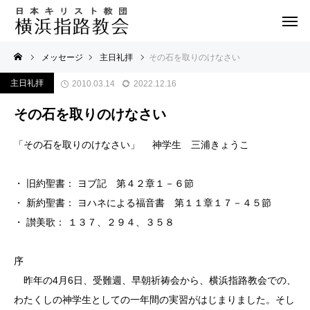
メッセージ
主日礼拝
その石を取りのけなさい
主日礼拝
2010.03.14
2022.12.16
その石を取りのけなさい
「その石を取りのけなさい」 神学生 三浦きょうこ
・ 旧約聖書： ヨブ記 第４２章１－６節
・ 新約聖書： ヨハネによる福音書 第１１章１７－４５節
・ 讃美歌： １３７、２９４、３５８
序
昨年の4月6日、受難週、早朝祈祷会から、横浜指路教会での、
わたくしの神学生としての一年間の実習がはじまりました。そし