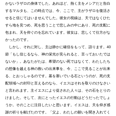
かないラザロの身体でした。あれほど、熱く主をメシアだと告白
するマルタも、この時点では、今、ここで、主がラザロを復活さ
せると信じてはいませんでした。彼女の視線は、天ではなくひた
すら地を見つめ、死を思うことで悲しみの中にあり、死の支配に
包まれ、天を仰ぐのを忘れています。彼女は、悲しくて仕方がな
かったのです。
しかし、それに対し、主は静かに確信をもって、語ります。40
節「もし信じるなら、神の栄光が見られると、言っておいたでは
ないか」。あなたがたは、希望のない死ではなくて、わたしたち
の想像を越える神の救いの出来事を、今、ここで見ることが出来
る、とおっしゃるのです。墓を塞いでいる石というのが、死の支
配領域への封印と言えるのなら、イエスはそれを取りのけなさい
と言われます。主イエスにより促された人々は、その石をとりの
けました。そして、次にとったイエスの行動はどうだったでしょ
うか。そのことに注目したいと思います。イエスは、天を仰ぎ感
謝の祈りを献げたのです。「父よ、わたしの願いを聞き入れてく