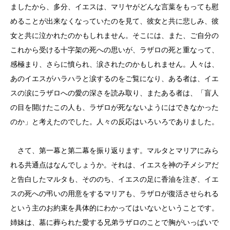
ましたから、多分、イエスは、マリヤがどんな言葉をもっても慰
めることが出来なくなっていたのを見て、彼女と共に悲しみ、彼
女と共に泣かれたのかもしれません。そこには、また、ご自分の
これから受ける十字架の死への思いが、ラザロの死と重なって、
感極まり、さらに憤られ、涙されたのかもしれません。人々は、
あのイエスがハラハラと涙するのをご覧になり、ある者は、イエ
スの涙にラザロへの愛の深さを読み取り、またある者は、「盲人
の目を開けたこの人も、ラザロが死なないようにはできなかった
のか」と考えたのでした。人々の反応はいろいろでありました。
さて、第一幕と第二幕を振り返ります。マルタとマリアにみら
れる共通点はなんでしょうか。それは、イエスを神の子メシアだ
と告白したマルタも、そののち、イエスの足に香油を注ぎ、イエ
スの死への弔いの用意をするマリアも、ラザロが復活させられる
という主のお約束を具体的にわかってはいないということです。
姉妹は、墓に葬られた愛する兄弟ラザロのことで胸がいっぱいで