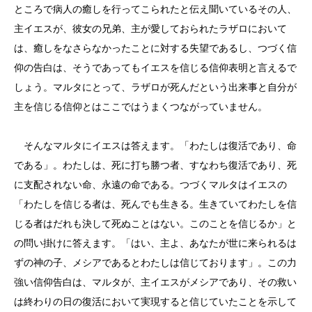
ところで病人の癒しを行ってこられたと伝え聞いているその人、
主イエスが、彼女の兄弟、主が愛しておられたラザロにおいて
は、癒しをなさらなかったことに対する失望であるし、つづく信
仰の告白は、そうであってもイエスを信じる信仰表明と言えるで
しょう。マルタにとって、ラザロが死んだという出来事と自分が
主を信じる信仰とはここではうまくつながっていません。
そんなマルタにイエスは答えます。「わたしは復活であり、命
である」。わたしは、死に打ち勝つ者、すなわち復活であり、死
に支配されない命、永遠の命である。つづくマルタはイエスの
「わたしを信じる者は、死んでも生きる。生きていてわたしを信
じる者はだれも決して死ぬことはない。このことを信じるか」と
の問い掛けに答えます。「はい、主よ、あなたが世に来られるは
ずの神の子、メシアであるとわたしは信じております」。この力
強い信仰告白は、マルタが、主イエスがメシアであり、その救い
は終わりの日の復活において実現すると信じていたことを示して