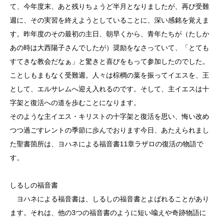
て、今年度末、あと残りちょうど半月となりましたが、再び受難
週に、その実習を終えようとしていることに、深い感銘を覚えま
す。昨年度のその最初の主日、朝早くから、青年たちが（たしか
あの時は大西陽子さんでしたが）奨励をなさっていて、「とても
すてきな教会だなぁ」と驚きと喜びをもって参加したのでした。
ことしもまもなく受難週。人々は棕櫚の葉を振ってイエスを、王
として、エルサレムへ迎え入れるのです。そして、主イエスは十
字架と復活への道を歩むことになります。
そのような主イエス・キリストの十字架と復活を思い、悔い改め
つつ過ごすレントの季節に歩んでおります今日、あたえられまし
た聖書箇所は、ヨハネによる福音書11章ラザロの復活の物語で
す。
しるしの福音書
ヨハネによる福音書は、しるしの福音書とよばれることがあり
ます。それは、他の3つの福音書のように短い喩えや奇跡物語に