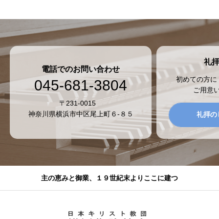
礼
電話でのお問い合わせ
初めての方に
045-681-3804
ご用意
〒231-0015
神奈川県横浜市中区尾上町６-８５
礼拝の
主の恵みと御業、１９世紀末よりここに建つ