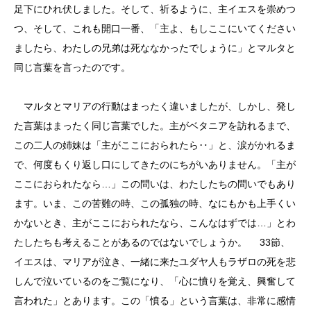
足下にひれ伏しました。そして、祈るように、主イエスを崇めつ
つ、そして、これも開口一番、「主よ、もしここにいてください
ましたら、わたしの兄弟は死ななかったでしょうに」とマルタと
同じ言葉を言ったのです。
マルタとマリアの行動はまったく違いましたが、しかし、発し
た言葉はまったく同じ言葉でした。主がベタニアを訪れるまで、
この二人の姉妹は「主がここにおられたら‥」と、涙がかれるま
で、何度もくり返し口にしてきたのにちがいありません。「主が
ここにおられたなら…」この問いは、わたしたちの問いでもあり
ます。いま、この苦難の時、この孤独の時、なにもかも上手くい
かないとき、主がここにおられたなら、こんなはずでは…」とわ
たしたちも考えることがあるのではないでしょうか。 33節、
イエスは、マリアが泣き、一緒に来たユダヤ人もラザロの死を悲
しんで泣いているのをご覧になり、「心に憤りを覚え、興奮して
言われた」とあります。この「憤る」という言葉は、非常に感情