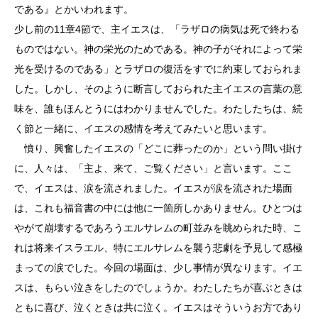
である』とかいわれます。
少し前の11章4節で、主イエスは、「ラザロの病気は死で終わる
ものではない。神の栄光のためである。神の子がそれによって栄
光を受けるのである」とラザロの復活をすでに約束しておられま
した。しかし、そのように断言しておられた主イエスの言葉の意
味を、誰もほんとうにはわかりませんでした。わたしたちは、続
く節と一緒に、イエスの感情を考えてみたいと思います。
憤り、興奮したイエスの「どこに葬ったのか」という問い掛け
に、人々は、「主よ、来て、ご覧ください」と言います。ここ
で、イエスは、涙を流されました。イエスが涙を流された場面
は、これも福音書の中には他に一箇所しかありません。ひとつは
やがて崩壊するであろうエルサレムの町並みを眺められた時、こ
れは将来イスラエル、特にエルサレムを襲う悲劇を予見して感極
まっての涙でした。今回の場面は、少し事情が異なります。イエ
スは、もらい泣きをしたのでしょうか。わたしたちが喜ぶときは
ともに喜び、泣くときは共に泣く。イエスはそういうお方であり