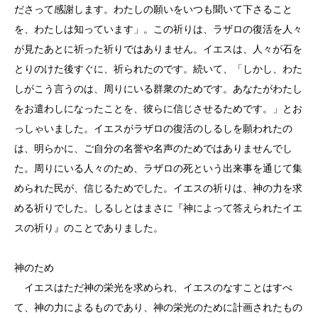
ださって感謝します。わたしの願いをいつも聞いて下さること
を、わたしは知っています」。この祈りは、ラザロの復活を人々
が見たあとに祈った祈りではありません。イエスは、人々が石を
とりのけた後すぐに、祈られたのです。続いて、「しかし、わた
しがこう言うのは、周りにいる群衆のためです。あなたがわたし
をお遣わしになったことを、彼らに信じさせるためです。」とお
っしゃいました。イエスがラザロの復活のしるしを願われたの
は、明らかに、ご自分の名誉や名声のためではありませんでし
た。周りにいる人々のため、ラザロの死という出来事を通じて集
められた民が、信じるためでした。イエスの祈りは、神の力を求
める祈りでした。しるしとはまさに『神によって答えられたイエ
スの祈り』のことでありました。
神のため
イエスはただ神の栄光を求められ、イエスのなすことはすべ
て、神の力によるものであり、神の栄光のために計画されたもの