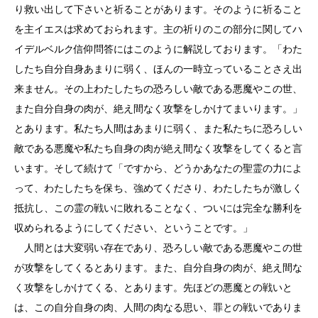
り救い出して下さいと祈ることがあります。そのように祈ること
を主イエスは求めておられます。主の祈りのこの部分に関してハ
イデルベルク信仰問答にはこのように解説しております。「わた
したち自分自身あまりに弱く、ほんの一時立っていることさえ出
来ません。その上わたしたちの恐ろしい敵である悪魔やこの世、
また自分自身の肉が、絶え間なく攻撃をしかけてまいります。」
とあります。私たち人間はあまりに弱く、また私たちに恐ろしい
敵である悪魔や私たち自身の肉が絶え間なく攻撃をしてくると言
います。そして続けて「ですから、どうかあなたの聖霊の力によ
って、わたしたちを保ち、強めてくださり、わたしたちが激しく
抵抗し、この霊の戦いに敗れることなく、ついには完全な勝利を
収められるようにしてください、ということです。」
人間とは大変弱い存在であり、恐ろしい敵である悪魔やこの世
が攻撃をしてくるとあります。また、自分自身の肉が、絶え間な
く攻撃をしかけてくる、とあります。先ほどの悪魔との戦いと
は、この自分自身の肉、人間の肉なる思い、罪との戦いでありま