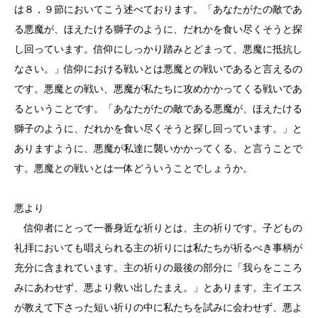
は８，９節においてこう述べております。「あなたがたの敵であ
る悪魔が、ほえたける獅子のように、だれかを食い尽くそうと探
し回っています。信仰にしっかり踏みとどまって、悪魔に抵抗し
なさい。」信仰における戦いとは悪魔との戦いであると言えるの
です。悪魔との戦い、悪魔が私たちに攻めかかってくる戦いであ
るということです。「あなたがたの敵である悪魔が、ほえたける
獅子のように、だれかを食い尽くそうと探し回っています。」と
ありますように、悪魔が私達に襲いかかってくる、と言うことで
す。悪魔との戦いとは一体どういうことでしょうか。
悪より
信仰者にとって一番身近な祈りとは、主の祈りです。子どもの
礼拝においても唱えられる主の祈りには私たちが祈るべき事柄が
充分に含まれています。主の祈りの最後の部分に「我らをこころ
みにあわせず、悪より救い出したまえ。」とあります。主イエス
が教えて下さった短い祈りの中に私たちを試みに会わせず、悪よ