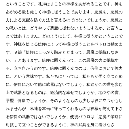
ということです。礼拝はまことの神様をあがめることです。神を
あがめる最も厳しく神様に従うことであります。悪魔を、悪魔の
力による支配を防ぐ方法と言えるのではないでしょうか。悪魔と
の戦いとは、どうやって悪魔に従わないようにするか、と言うこ
とではありません。どのようにして、神様に従うかということで
す。神様を信じる信仰によって神様に従うことをペトロは勧めま
す。９節「信仰にしっかり踏みとどまって、悪魔に抵抗しなさ
い。」とあります。信仰に固く立って、この悪魔の力に抵抗す
る、立ち向かうのです。信仰に固く立つのは、信仰において強力
に、という意味です。私たちにとっては、私たちが固く立つため
に、信仰において他に武器はないでしょう。私達がこの世を歩む
上で武器となるものは、経済的な幸せでしょうか、地位や名誉、
学歴、健康でしょうか。そのようなものも少しは役に立つかもし
れませんが、私達を本当に守ってくれるものは神様が与えて下さ
る信仰の武器ではないでしょうか。使徒パウロは「悪魔の策略に
対抗して立つことができるように、神の武具を身に着けなさ