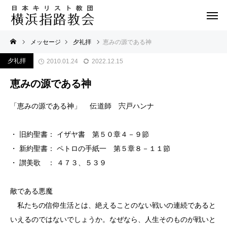
メッセージ
夕礼拝
恵みの源である神
夕礼拝
2010.01.24
2022.12.15
恵みの源である神
「恵みの源である神」 伝道師 宍戸ハンナ
・ 旧約聖書： イザヤ書 第５０章４－９節
・ 新約聖書： ペトロの手紙一 第５章８－１１節
・ 讃美歌 ： ４７３、５３９
敵である悪魔
私たちの信仰生活とは、絶えることのない戦いの連続であると
いえるのではないでしょうか。なぜなら、人生そのものが戦いと