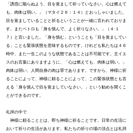
「誘惑に陥らぬよう、目を覚まして祈っていなさい。心は燃えて
も、肉体は弱い。」（マタイ２６：１４）とおっしゃいました。
目を覚ましていることと祈るということが一緒に言われておりま
す。またペトロも「身を慎んで、よく祈りなさい。」（４:１
７）と言いました。「身を慎む」ということも「目を覚ましてい
る」ことも緊張状態を意味するものです。けれども私たちは４６
時中、また一生このような状態であることは不可能です。主イエ
スのお言葉にありますように、「心は燃えても、肉体は弱い。」
肉体は弱い、人間自身の肉は罪であります。ですから、神様に祈
ることによって、神様に頼ることによって、この緊張状態とも言
える「身を慎んで目を覚ましていなさい。」という勧めを聞くこ
とができるのです。
礼拝の中で
神様に頼ることとは、即ち神様に祈ることです。日常の生活に
おいて祈りの生活があります。私たちの祈りの場の頂点とは礼拝