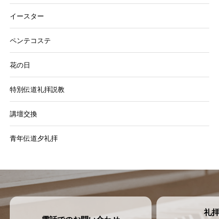
イースター
ペンテコステ
花の日
特別伝道礼拝説教
講壇交換
青年伝道夕礼拝
礼