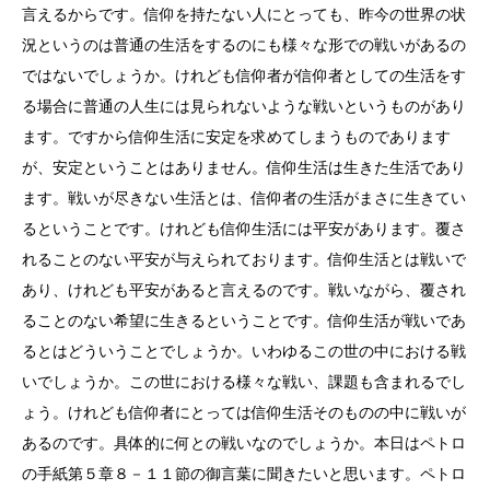
言えるからです。信仰を持たない人にとっても、昨今の世界の状
況というのは普通の生活をするのにも様々な形での戦いがあるの
ではないでしょうか。けれども信仰者が信仰者としての生活をす
る場合に普通の人生には見られないような戦いというものがあり
ます。ですから信仰生活に安定を求めてしまうものであります
が、安定ということはありません。信仰生活は生きた生活であり
ます。戦いが尽きない生活とは、信仰者の生活がまさに生きてい
るということです。けれども信仰生活には平安があります。覆さ
れることのない平安が与えられております。信仰生活とは戦いで
あり、けれども平安があると言えるのです。戦いながら、覆され
ることのない希望に生きるということです。信仰生活が戦いであ
るとはどういうことでしょうか。いわゆるこの世の中における戦
いでしょうか。この世における様々な戦い、課題も含まれるでし
ょう。けれども信仰者にとっては信仰生活そのものの中に戦いが
あるのです。具体的に何との戦いなのでしょうか。本日はペトロ
の手紙第５章８－１１節の御言葉に聞きたいと思います。ペトロ