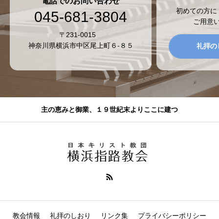
電話でのお問い合わせ
初めての方に
045-681-3804
ご用意
〒231-0015
神奈川県横浜市中区尾上町６-８５
礼拝の
主の恵みと御業、１９世紀末よりここに建つ
教会情報
礼拝のしおり
リンク集
プライバシーポリシー