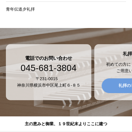
青年伝道夕礼拝
礼
電話でのお問い合わせ
初めての方に
045-681-3804
ご用意
〒231-0015
神奈川県横浜市中区尾上町６-８５
礼拝の
主の恵みと御業、１９世紀末よりここに建つ