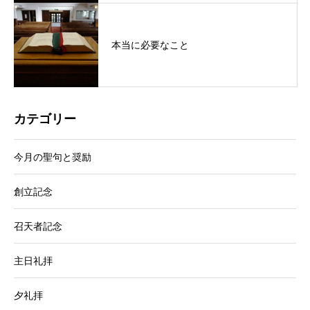
本当に必要なこと
カテゴリー
今月の聖句と奨励
創立記念
召天者記念
主日礼拝
夕礼拝