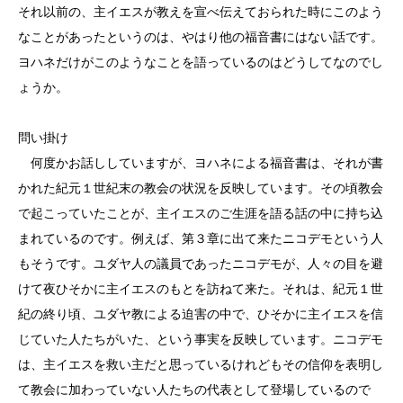
それ以前の、主イエスが教えを宣べ伝えておられた時にこのよう
なことがあったというのは、やはり他の福音書にはない話です。
ヨハネだけがこのようなことを語っているのはどうしてなのでし
ょうか。
問い掛け
何度かお話ししていますが、ヨハネによる福音書は、それが書
かれた紀元１世紀末の教会の状況を反映しています。その頃教会
で起こっていたことが、主イエスのご生涯を語る話の中に持ち込
まれているのです。例えば、第３章に出て来たニコデモという人
もそうです。ユダヤ人の議員であったニコデモが、人々の目を避
けて夜ひそかに主イエスのもとを訪ねて来た。それは、紀元１世
紀の終り頃、ユダヤ教による迫害の中で、ひそかに主イエスを信
じていた人たちがいた、という事実を反映しています。ニコデモ
は、主イエスを救い主だと思っているけれどもその信仰を表明し
て教会に加わっていない人たちの代表として登場しているので