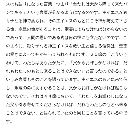
スのお語りになった言葉、つまり「わたしは天から降って来たパ
ンである」という言葉が分かるようになるのです。主イエスが独
り子なる神であられ、その主イエスのもとにこそ神が与えて下さ
る命、永遠の命があることは、聖霊によらなければ分からないの
であって、人間の思いである肉は何の役にも立たないのです。こ
のように、独り子なる神主イエスを救い主と信じる信仰は、聖霊
の働きによって神から与えられるものです。６５節の「こういう
わけで、わたしはあなたがたに、『父からお許しがなければ、だ
れもわたしのもとに来ることはできない』と言ったのである」と
いうみ言葉もそのことを語っています。主イエスのもとに来て信
じ、永遠の命にあずかることは、父からお許しがなければ起こら
ないのです。それは４４節において、「わたしをお遣わしになっ
た父が引き寄せてくださらなければ、だれもわたしのもとへ来る
ことはできない」と語られていたのと同じことを言っているので
す。