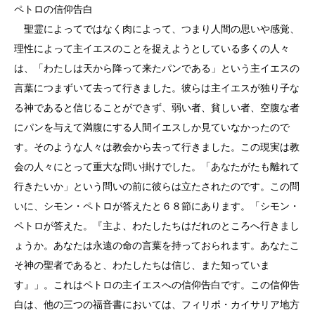
ペトロの信仰告白
聖霊によってではなく肉によって、つまり人間の思いや感覚、
理性によって主イエスのことを捉えようとしている多くの人々
は、「わたしは天から降って来たパンである」という主イエスの
言葉につまずいて去って行きました。彼らは主イエスが独り子な
る神であると信じることができず、弱い者、貧しい者、空腹な者
にパンを与えて満腹にする人間イエスしか見ていなかったので
す。そのような人々は教会から去って行きました。この現実は教
会の人々にとって重大な問い掛けでした。「あなたがたも離れて
行きたいか」という問いの前に彼らは立たされたのです。この問
いに、シモン・ペトロが答えたと６８節にあります。「シモン・
ペトロが答えた。『主よ、わたしたちはだれのところへ行きまし
ょうか。あなたは永遠の命の言葉を持っておられます。あなたこ
そ神の聖者であると、わたしたちは信じ、また知っていま
す』」。これはペトロの主イエスへの信仰告白です。この信仰告
白は、他の三つの福音書においては、フィリポ・カイサリア地方