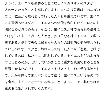
ように、主イエスを裏切ることになるイスカリオテのユダが十二
人の一人だったことを指しています。ヨハネ福音書はこのユダの
姿と、教会から離れ去って行った人々とを重ねています。主イエ
スを裏切ったユダと、主イエスへの信仰を告白したペトロとの対
照的な姿が見つめられ、そこに、主イエスが神であられる信仰に
つまずいて去って行った人々と、独り子なる神主イエスこそ救い
主であると信じて教会に留まった人々との対照的な姿が重ねられ
ているのです。ユダと、離れ去って行った人々が「悪魔」と呼ば
れているのは、私たちにも問われている、主イエスをどのような
方と信じるのか、という問いがまことに重大な岐路であることを
意識させるためです。主イエス・キリストを、独り子なる神とし
て、天から降って来たパンとして信じ、主イエスという命のパン
を食べ、主イエスと一つにされることによってこそ、私たちは永
遠の命に生かされていくのです。