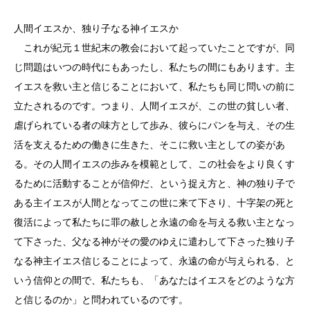
人間イエスか、独り子なる神イエスか
これが紀元１世紀末の教会において起っていたことですが、同
じ問題はいつの時代にもあったし、私たちの間にもあります。主
イエスを救い主と信じることにおいて、私たちも同じ問いの前に
立たされるのです。つまり、人間イエスが、この世の貧しい者、
虐げられている者の味方として歩み、彼らにパンを与え、その生
活を支えるための働きに生きた、そこに救い主としての姿があ
る。その人間イエスの歩みを模範として、この社会をより良くす
るために活動することが信仰だ、という捉え方と、神の独り子で
ある主イエスが人間となってこの世に来て下さり、十字架の死と
復活によって私たちに罪の赦しと永遠の命を与える救い主となっ
て下さった、父なる神がその愛のゆえに遣わして下さった独り子
なる神主イエス信じることによって、永遠の命が与えられる、と
いう信仰との間で、私たちも、「あなたはイエスをどのような方
と信じるのか」と問われているのです。