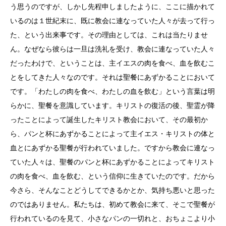
う思うのですが、しかし先程申しましたように、ここに描かれて
いるのは１世紀末に、既に教会に連なっていた人々が去って行っ
た、という出来事です。その理由としては、これは当たりませ
ん。なぜなら彼らは一旦は洗礼を受け、教会に連なっていた人々
だったわけで、ということは、主イエスの肉を食べ、血を飲むこ
とをしてきた人々なのです。それは聖餐にあずかることにおいて
です。「わたしの肉を食べ、わたしの血を飲む」という言葉は明
らかに、聖餐を意識しています。キリストの復活の後、聖霊が降
ったことによって誕生したキリスト教会において、その最初か
ら、パンと杯にあずかることによって主イエス・キリストの体と
血とにあずかる聖餐が行われていました。ですから教会に連なっ
ていた人々は、聖餐のパンと杯にあずかることによってキリスト
の肉を食べ、血を飲む、という信仰に生きていたのです。だから
今さら、そんなことどうしてできるかとか、気持ち悪いと思った
のではありません。私たちは、初めて教会に来て、そこで聖餐が
行われているのを見て、小さなパンの一切れと、おちょこより小