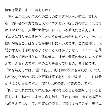
信仰は聖霊によって与えられる
主イエスについての今の二つの捉え方を比べた時に、貧しい
者、弱い者の味方である人間イエスという捉え方の方がよほど分
かりやすいし、人間の気持ちに合っている教えだと言えます。主
イエスは独り子なる神だ、という信仰は分かりにくいし、そこに
救いがあることはなかなか納得しにくいのです。この信仰は、人
間が考えて導き出せるようなことではありません。主イエスを天
から降って来た神と信じる信仰は、神が、聖霊の働きによって与
えて下さるものです。そのことを語っているのが６３節です。
「命を与えるのは、“霊”である。肉は何の役にも立たない。わた
しがあなたがたに話した言葉は霊であり、命である」。これは分
かりにくい言葉ですが、“霊”とは神の霊、聖霊のことです。
「肉」はそれに対して私たち人間の考えることを意味していると
言えます。私たちに本当に命を与え、生かすのは、肉である私た
ちの考えではなくて、聖霊なのです。聖霊によってこそ、主イエ