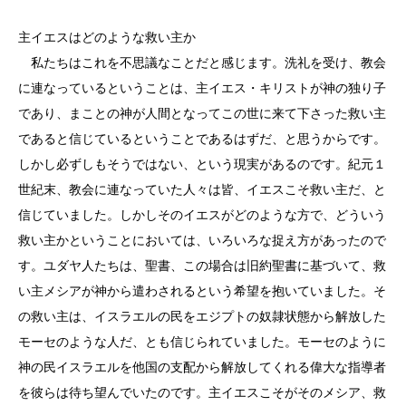
主イエスはどのような救い主か
私たちはこれを不思議なことだと感じます。洗礼を受け、教会
に連なっているということは、主イエス・キリストが神の独り子
であり、まことの神が人間となってこの世に来て下さった救い主
であると信じているということであるはずだ、と思うからです。
しかし必ずしもそうではない、という現実があるのです。紀元１
世紀末、教会に連なっていた人々は皆、イエスこそ救い主だ、と
信じていました。しかしそのイエスがどのような方で、どういう
救い主かということにおいては、いろいろな捉え方があったので
す。ユダヤ人たちは、聖書、この場合は旧約聖書に基づいて、救
い主メシアが神から遣わされるという希望を抱いていました。そ
の救い主は、イスラエルの民をエジプトの奴隷状態から解放した
モーセのような人だ、とも信じられていました。モーセのように
神の民イスラエルを他国の支配から解放してくれる偉大な指導者
を彼らは待ち望んでいたのです。主イエスこそがそのメシア、救