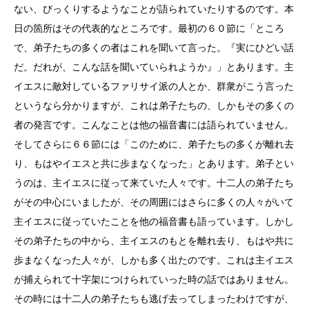
ない、びっくりするようなことが語られていたりするのです。本
日の箇所はその代表的なところです。最初の６０節に「ところ
で、弟子たちの多くの者はこれを聞いて言った。『実にひどい話
だ。だれが、こんな話を聞いていられようか』」とあります。主
イエスに敵対しているファリサイ派の人とか、群衆がこう言った
というなら分かりますが、これは弟子たちの、しかもその多くの
者の発言です。こんなことは他の福音書には語られていません。
そしてさらに６６節には「このために、弟子たちの多くが離れ去
り、もはやイエスと共に歩まなくなった」とあります。弟子とい
うのは、主イエスに従って来ていた人々です。十二人の弟子たち
がその中心にいましたが、その周囲にはさらに多くの人々がいて
主イエスに従っていたことを他の福音書も語っています。しかし
その弟子たちの中から、主イエスのもとを離れ去り、もはや共に
歩まなくなった人々が、しかも多く出たのです。これは主イエス
が捕えられて十字架につけられていった時の話ではありません。
その時には十二人の弟子たちも逃げ去ってしまったわけですが、