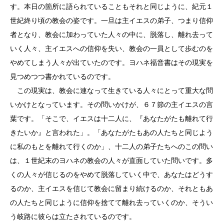
す。本日の箇所に語られていることもそれと同じように、紀元１
世紀終り頃の教会の姿です。一旦は主イエスの弟子、つまり信仰
者となり、教会に加わっていた人々の中に、脱落し、離れ去って
いく人々、主イエスへの信仰を失い、教会の一員として歩むのを
やめてしまう人々が出ていたのです。ヨハネ福音書はその現実を
見つめつつ書かれているのです。
この現実は、教会に連なって生きている人々にとって重大な問
いかけとなっています。その問いかけが、６７節の主イエスの言
葉です。「そこで、イエスは十二人に、『あなたがたも離れて行
きたいか』と言われた」。「あなたがたもあの人たちと同じよう
に私のもとを離れて行くのか」、十二人の弟子たちへのこの問い
は、１世紀末のヨハネの教会の人々が直面していた問いです。多
くの人々が信じるのをやめて脱落していく中で、あなたはどうす
るのか、主イエスを信じて教会に留まり続けるのか、それともあ
の人たちと同じように信仰を捨てて離れ去っていくのか、そうい
う岐路に彼らは立たされているのです。