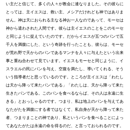
い主だと信じて、多くの人々が教会に連なりました。その彼らに
とっては、主イエスは、救い主、メシアだけれども神ではありま
せん。神は天におられる主なる神お一人なのであって、モーセは
神から遣わされた人間です。彼らは主イエスのことをこのモーセ
と同じように捉えていたのです。だからイエスが五つのパンで五
千人を満腹にした、という奇跡を行ったことも、彼らは、モーセ
が荒れ野で天からのパンであるマンナを人々に与えたという出来
事と重ね合わせて見ています。イエスもモーセと同じように、イ
スラエルの民にパンを与え、空腹を満たし、導いてくれる、そう
いう指導者だと思っているのです。ところが主イエスは「わたし
は天から降って来たパンである」「わたしは、天から降って来た
生きたパンである。このパンを食べるならば、その人は永遠に生
きる」とおっしゃるのです。つまり、私は地上のパンを与えてあ
なたがたを満腹にする者ではなくて、私自身が天から降って来た
者、つまりまことの神であり、私というパンを食べることによっ
てあなたがたは永遠の命を得るのだ、と言っておられるのです。