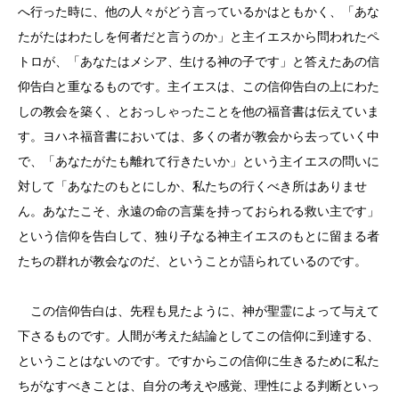
へ行った時に、他の人々がどう言っているかはともかく、「あな
たがたはわたしを何者だと言うのか」と主イエスから問われたペ
トロが、「あなたはメシア、生ける神の子です」と答えたあの信
仰告白と重なるものです。主イエスは、この信仰告白の上にわた
しの教会を築く、とおっしゃったことを他の福音書は伝えていま
す。ヨハネ福音書においては、多くの者が教会から去っていく中
で、「あなたがたも離れて行きたいか」という主イエスの問いに
対して「あなたのもとにしか、私たちの行くべき所はありませ
ん。あなたこそ、永遠の命の言葉を持っておられる救い主です」
という信仰を告白して、独り子なる神主イエスのもとに留まる者
たちの群れが教会なのだ、ということが語られているのです。
この信仰告白は、先程も見たように、神が聖霊によって与えて
下さるものです。人間が考えた結論としてこの信仰に到達する、
ということはないのです。ですからこの信仰に生きるために私た
ちがなすべきことは、自分の考えや感覚、理性による判断といっ