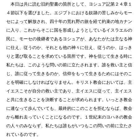
本日は共に読む旧約聖書の箇所として、ヨシュア記第２４章１
４節以下を選びました。エジプトにおける奴隷の苦しみからモー
セによって解放され、四十年の荒れ野の旅を経て約束の地カナン
に入り、これからそこに国を形成しようとしているイスラエルの
民に、モーセの後継者であるヨシュアが、あなたがたは主なる神
に仕え、従うのか、それとも他の神々に仕え、従うのか、はっき
りと選び取ることを求めている箇所です。神を信じて生きる時に
私たちは、このような問いの前に立たされます。誰を救い主と信
じ、誰に従って生きるのか、信仰をもって生きるためにはそのこ
とを明確にしなければなりません。キリスト教会においては、主
イエスこそが自分の救い主であり、主イエスに従って、主イエス
と共に生きることを決断することが求められます。いっとき教会
に連なって歩んでいても、最終的にこのことを拒むならば、教会
から離れ去っていくことになるのです。１世紀末のヨハネの教会
の人々のみならず、私たちは誰もがいつもこの問いの前に立たさ
れているのです。