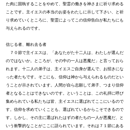
た肉に固執することをやめて、聖霊の働きを神さまに祈り求める
ことです。主イエスの本当のお姿をわたしに示して下さい、と祈
り求めていくところに、聖霊によってこの信仰告白が私たちにも
与えられるのです。
信じる者、離れ去る者
７０節で主イエスは、「あなたがた十二人は、わたしが選んだ
のではないか。ところが、その中の一人は悪魔だ」と言っておら
れます。十二人の弟子は、主イエスご自身が選んで、お招きにな
った者たちです。そこにも、信仰は神から与えられるものだとい
うことが示されています。人間が自ら志願して弟子、つまり信仰
者となることはできないのです。ということは、この礼拝に呼び
集められている私たちは皆、主イエスに選ばれてここにいるので
す。信仰を求めていくことも、選ばれているからこそできるので
す。しかし、その主に選ばれたはずの者たちの一人が悪魔だ、と
いう衝撃的なことがここに語られています。それは７１節にある