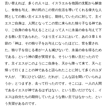
言い替えれば、多くの人々は、イスラエルを他国の支配から解放
し、食物を与え、神の民のこの世の生活を導いてくれる偉大な人
間としての救い主イエスを信じ、期待していたのに対して、主イ
エスご自身は、人間となってこの世に来られた独り子なる神であ
り、ご自身の命を与えることによって人々に永遠の命を与えて下
さる救い主であられた、つまり主イエスにおいて、あの３章１６
節の「神は、その独り子をお与えになったほどに、世を愛され
た。独り子を信じる者が一人も滅びないで、永遠の命を得るため
である」という神の愛が実現する、そういう救い主だったので
す。主イエスがこのようにご自身を、天から降って来て、天へと
帰って行くまことの神であると語られたことに対して多くのユダ
ヤ人が、「実にひどい話だ。だれが、こんな話を聞いていられよ
うか」とつまずき、去って行ったのです。そこには、一人の人間
であるイエスが神であるはずはない、という思いだけでなく、イ
エスは自分たちの期待していたような救い主ではなかった、とい
う失望があるのです。