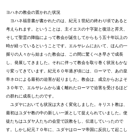
ヨハネの教会の置かれた状況
ヨハネ福音書が書かれたのは、紀元１世紀の終わり頃であると
考えられます。ということは、主イエスの十字架と復活と昇天、
そして聖霊の降臨によって教会が誕生してからもう五十年以上の
時が経っているということです。エルサレムにおいて、ほんの一
握りの人々から始まった教会は、この間に驚くべき早さで成長
し、発展してきました。それに伴って教会を取り巻く状況もかな
り変ってきています。紀元６０年過ぎ頃には、ローマで、あの皇
帝ネロによる最初の迫害が起りました。教会は、成立からおよそ
３０年で、エルサレムから遠く離れたローマで迫害を受けるほど
の群れに成長したのです。
ユダヤにおいても状況は大きく変化しました。キリスト教は、
最初はユダヤ教の中の新しい一派として捉えられていました。使
徒たちはユダヤ人たちの会堂で説教をし、伝道していったので
す。しかし紀元７０年に、ユダヤはローマ帝国に反抗して起こし