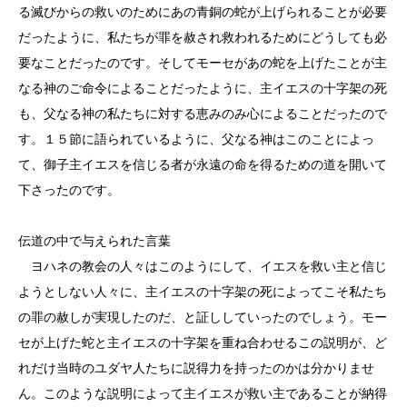
る滅びからの救いのためにあの青銅の蛇が上げられることが必要
だったように、私たちが罪を赦され救われるためにどうしても必
要なことだったのです。そしてモーセがあの蛇を上げたことが主
なる神のご命令によることだったように、主イエスの十字架の死
も、父なる神の私たちに対する恵みのみ心によることだったので
す。１５節に語られているように、父なる神はこのことによっ
て、御子主イエスを信じる者が永遠の命を得るための道を開いて
下さったのです。
伝道の中で与えられた言葉
ヨハネの教会の人々はこのようにして、イエスを救い主と信じ
ようとしない人々に、主イエスの十字架の死によってこそ私たち
の罪の赦しが実現したのだ、と証ししていったのでしょう。モー
セが上げた蛇と主イエスの十字架を重ね合わせるこの説明が、ど
れだけ当時のユダヤ人たちに説得力を持ったのかは分かりませ
ん。このような説明によって主イエスが救い主であることが納得