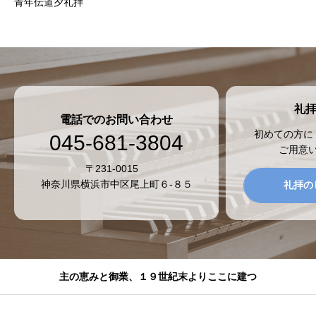
青年伝道夕礼拝
礼
電話でのお問い合わせ
初めての方に
045-681-3804
ご用意
〒231-0015
神奈川県横浜市中区尾上町６-８５
礼拝の
主の恵みと御業、１９世紀末よりここに建つ