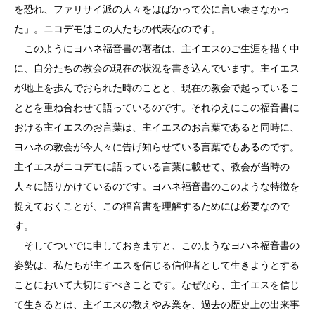
を恐れ、ファリサイ派の人々をはばかって公に言い表さなかっ
た」。ニコデモはこの人たちの代表なのです。
このようにヨハネ福音書の著者は、主イエスのご生涯を描く中
に、自分たちの教会の現在の状況を書き込んでいます。主イエス
が地上を歩んでおられた時のことと、現在の教会で起っているこ
ととを重ね合わせて語っているのです。それゆえにこの福音書に
おける主イエスのお言葉は、主イエスのお言葉であると同時に、
ヨハネの教会が今人々に告げ知らせている言葉でもあるのです。
主イエスがニコデモに語っている言葉に載せて、教会が当時の
人々に語りかけているのです。ヨハネ福音書のこのような特徴を
捉えておくことが、この福音書を理解するためには必要なので
す。
そしてついでに申しておきますと、このようなヨハネ福音書の
姿勢は、私たちが主イエスを信じる信仰者として生きようとする
ことにおいて大切にすべきことです。なぜなら、主イエスを信じ
て生きるとは、主イエスの教えやみ業を、過去の歴史上の出来事