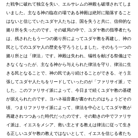
た戦争に破れて独立を失い、エルサレムの神殿も破壊されてしま
いました。主なる神の臨在の場である神殿は絶対に陥落すること
はないと信じていたユダヤ人たちは、国を失うと共に、信仰的な
拠り所を失ったのです。その破局の中で、ユダヤ教の指導者たち
は、残されたもう一つの拠り所によってユダヤ教を再建し、神の
民としてのユダヤ人の歴史を守ろうとしました。そのもう一つの
拠り所とは「律法」です。神殿は失われ、犠牲を献げる祭儀はで
きなくなったが、主なる神から与えられた律法を守り、律法に生
きる民となることで、神の民であり続けることができる、そう主
張してユダヤ人たちをリードしていったのが「ファリサイ派」で
した。このファリサイ派によって、今日まで続くユダヤ教の基礎
が据えられたのです。ヨハネ福音書が書かれたのはちょうどその
頃、つまりファリサイ派によって、律法を中心としてユダヤ教が
再建されつつあった時代だったのです。その動きの中でファリサ
イ派は、イエスをメシア、救い主とする教えは律法に従って生き
る正しいユダヤ教の教えではないとして、イエスを信じる者たち