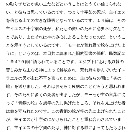
の独り子だとか救い主だなどということはとうてい信じられな
い、と彼らは思っているのです。つまり十字架の死が、主イエス
を信じる上での大きな障害となっているのです。１４節は、その
主イエスの十字架の死が、私たちの救いのために必要不可欠なこ
とであり、またそれは神のみ心によることだったのだ、というこ
とを示そうとしているのです。「モーセが荒れ野で蛇を上げたよ
うに」というのは、本日共に読まれた旧約聖書の箇所、民数記２
１章４?９節に語られていることです。エジプトにおける奴隷の
苦しみから主なる神によって解放され、荒れ野を歩んでいたイス
ラエルの民が主に不平を言ったために、主は彼らの間に「炎の
蛇」を送りました。それはおそらく疫病のことだろうと思われま
す。そのために多くの死者が出ましたが、モーセが主の言葉に従
って「青銅の蛇」を旗竿の先に掲げたところ、それを見上げた者
は命を守られたのです。この青銅の蛇が竿の先に上げられたこと
が、主イエスが十字架にかけられたことと重ね合わされていま
す。主イエスの十字架の死は、神に対する罪によってもたらされ