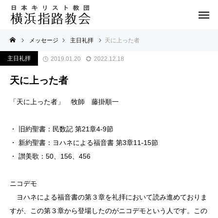
メッセージ
主日礼拝
天に上った者
主日礼拝
2019.01.20
2022.12.18
天に上った者
「天に上った者」 牧師 藤掛順一
・ 旧約聖書：民数記 第21章4-9節
・ 新約聖書：ヨハネによる福音書 第3章11-15節
・ 讃美歌：50、156、456
ニコデモ
ヨハネによる福音書の第３章を礼拝において読み進めておりま
すが、この第３章から登場したのがニコデモという人です。この