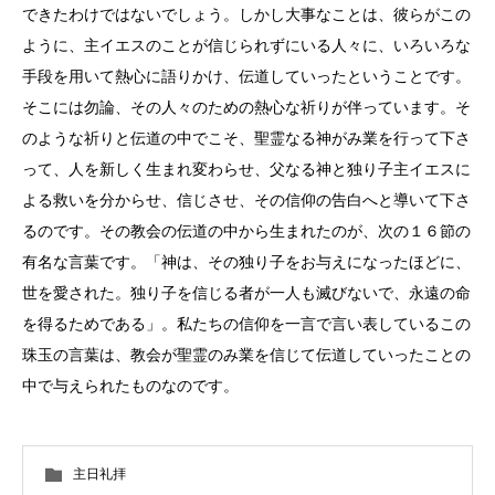
できたわけではないでしょう。しかし大事なことは、彼らがこの
ように、主イエスのことが信じられずにいる人々に、いろいろな
手段を用いて熱心に語りかけ、伝道していったということです。
そこには勿論、その人々のための熱心な祈りが伴っています。そ
のような祈りと伝道の中でこそ、聖霊なる神がみ業を行って下さ
って、人を新しく生まれ変わらせ、父なる神と独り子主イエスに
よる救いを分からせ、信じさせ、その信仰の告白へと導いて下さ
るのです。その教会の伝道の中から生まれたのが、次の１６節の
有名な言葉です。「神は、その独り子をお与えになったほどに、
世を愛された。独り子を信じる者が一人も滅びないで、永遠の命
を得るためである」。私たちの信仰を一言で言い表しているこの
珠玉の言葉は、教会が聖霊のみ業を信じて伝道していったことの
中で与えられたものなのです。
主日礼拝