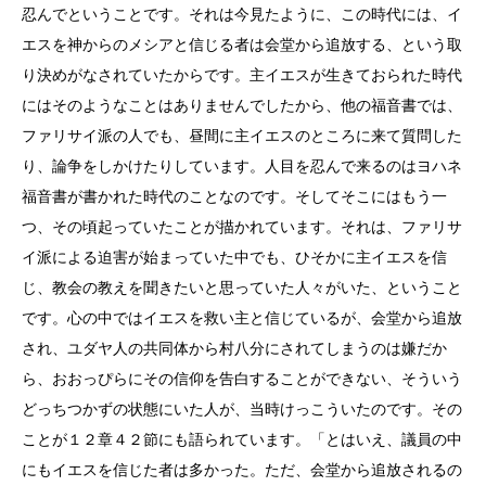
忍んでということです。それは今見たように、この時代には、イ
エスを神からのメシアと信じる者は会堂から追放する、という取
り決めがなされていたからです。主イエスが生きておられた時代
にはそのようなことはありませんでしたから、他の福音書では、
ファリサイ派の人でも、昼間に主イエスのところに来て質問した
り、論争をしかけたりしています。人目を忍んで来るのはヨハネ
福音書が書かれた時代のことなのです。そしてそこにはもう一
つ、その頃起っていたことが描かれています。それは、ファリサ
イ派による迫害が始まっていた中でも、ひそかに主イエスを信
じ、教会の教えを聞きたいと思っていた人々がいた、ということ
です。心の中ではイエスを救い主と信じているが、会堂から追放
され、ユダヤ人の共同体から村八分にされてしまうのは嫌だか
ら、おおっぴらにその信仰を告白することができない、そういう
どっちつかずの状態にいた人が、当時けっこういたのです。その
ことが１２章４２節にも語られています。「とはいえ、議員の中
にもイエスを信じた者は多かった。ただ、会堂から追放されるの