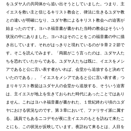
をユダヤ人の共同体から追い出そうとしていました。つまり、主
イエスを救い主と信じるキリスト教会と、律法に生きるユダヤ教
との違いが明確になり、ユダヤ教によるキリスト教会への迫害が
始まったのです。ヨハネ福音書が書かれた当時の教会はそういう
状況の中にありました。ヨハネはそのことをこの福音書の中に描
き出しています。それがはっきりと現れているのが９章２２節で
す。そこを読んでみます。「両親がこう言ったのは、ユダヤ人た
ちを恐れていたからである。ユダヤ人たちは既に、イエスをメシ
アであると公に言い表す者がいれば、会堂から追放すると決めて
いたのである」。「イエスをメシアであると公に言い表す者」つ
まりキリスト教徒はユダヤ人の会堂から追放する、そういう迫害
は、主イエスが地上を生きておられた時代にあったことではあり
ません。これはヨハネ福音書が書かれた、１世紀終わり頃のユダ
ヤにおける状況なのです。第３章において、ファリサイ派に属す
る、議員でもあるニコデモが夜に主イエスのもとを訪ねて来たこ
とにも、この状況が反映しています。夜訪ねて来るとは、人目を