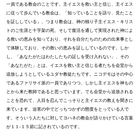
一員である教会のことです。主イエスを救い主と信じ、主イエス
に従って歩んでいる教会は、「知っていることを語り、見たこと
を証ししている」、つまり教会は、神の独り子主イエス・キリス
トのご生涯と十字架の死、そして復活を通して実現された神によ
る救いの恵みを知っており、それを自分たちのための出来事とし
て体験しており、その救いの恵みを証ししているのです。しか
し、「あなたがたはわたしたちの証しを受け入れない」、その
「あなたがた」とは、イエスを救い主と信じる者たちを会堂から
追放しようとしているユダヤ教徒たちです。ニコデモはその中心
であるファリサイ派の一員でありつつ、しかし主イエスを神もの
とから来た教師であると思っています。でも会堂から追放される
ことを恐れて、人目を忍んでこっそりと主イエスの教えを聞きに
来ています。迫害の中でどっちつかずの態度をとっている人で
す。そういう人たちに対してヨハネの教会が語りかけている言葉
が１１-１５節に記されているのです。