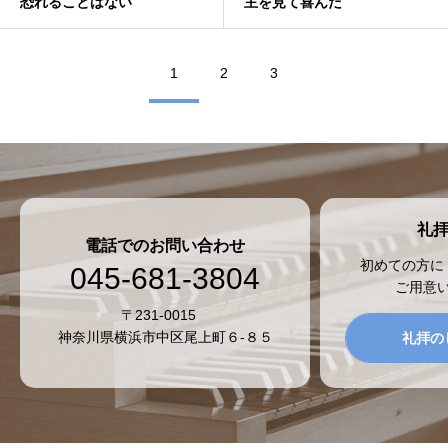
恐れることはない
主を見て喜んだ
1
2
3
礼
電話でのお問い合わせ
初めての方に
045-681-3804
ご用意
〒231-0015
神奈川県横浜市中区尾上町６-８５
礼拝の