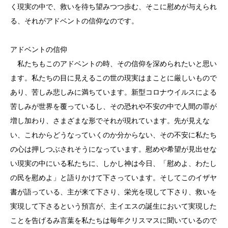
く現実の中で、救いを待ち望みつつ歩む、そこに慰めが与えられ
る、それがアドベントの信仰なのです。
アドベントの信仰
私たちもこのアドベントの時、その信仰を深められたいと思い
ます。私たちの目に見えるこの世の現実はまことに厳しいもので
あり、苦しみ悲しみに満ちています。新型コロナウイルスによる
苦しみが世界を覆っているし、その恐れや不安の中で人間の罪が
増し加わり、さまざまな形でそれが現れています。先が見えな
い、これからどうなっていくのか分からない、その不安に私たち
の心は押しつぶされそうになっています。慰めや希望が見出せな
い現実の中にいる私たちに、しかし神は今日、「慰めよ、わたし
の民を慰めよ」と語りかけて下さっています。そしてこのイザヤ
書が語っている、主が来て下さり、栄光を現して下さり、救いを
実現して下さるという預言が、主イエスの誕生において実現した
ことを告げるみ言葉を私たちは毎年クリスマスに聞いているので