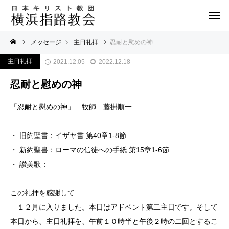
メッセージ
主日礼拝
忍耐と慰めの神
主日礼拝
2021.12.05
2022.12.18
忍耐と慰めの神
「忍耐と慰めの神」 牧師 藤掛順一
・ 旧約聖書：イザヤ書 第40章1-8節
・ 新約聖書：ローマの信徒への手紙 第15章1-6節
・ 讃美歌：
この礼拝を感謝して
１２月に入りました。本日はアドベント第二主日です。そして
本日から、主日礼拝を、午前１０時半と午後２時の二回とするこ