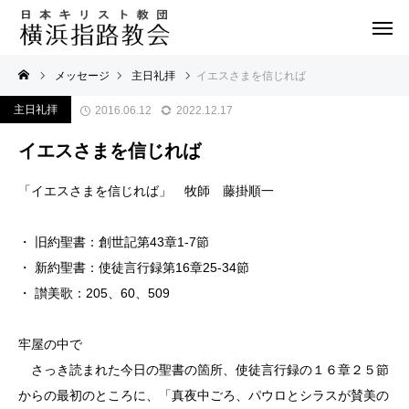
メッセージ
主日礼拝
イエスさまを信じれば
主日礼拝
2016.06.12
2022.12.17
イエスさまを信じれば
「イエスさまを信じれば」 牧師 藤掛順一
・ 旧約聖書：創世記第43章1-7節
・ 新約聖書：使徒言行録第16章25-34節
・ 讃美歌：205、60、509
牢屋の中で
さっき読まれた今日の聖書の箇所、使徒言行録の１６章２５節
からの最初のところに、「真夜中ごろ、パウロとシラスが賛美の