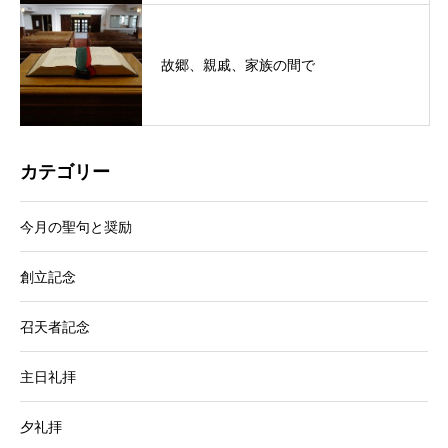
故郷、親戚、家族の間で
カテゴリー
今月の聖句と奨励
創立記念
召天者記念
主日礼拝
夕礼拝