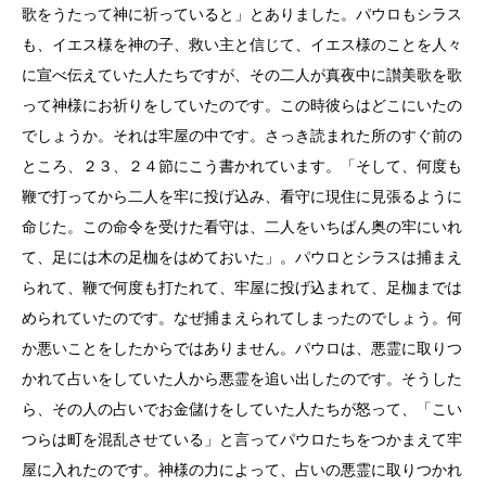
歌をうたって神に祈っていると」とありました。パウロもシラス
も、イエス様を神の子、救い主と信じて、イエス様のことを人々
に宣べ伝えていた人たちですが、その二人が真夜中に讃美歌を歌
って神様にお祈りをしていたのです。この時彼らはどこにいたの
でしょうか。それは牢屋の中です。さっき読まれた所のすぐ前の
ところ、２３、２４節にこう書かれています。「そして、何度も
鞭で打ってから二人を牢に投げ込み、看守に現住に見張るように
命じた。この命令を受けた看守は、二人をいちばん奥の牢にいれ
て、足には木の足枷をはめておいた」。パウロとシラスは捕まえ
られて、鞭で何度も打たれて、牢屋に投げ込まれて、足枷までは
められていたのです。なぜ捕まえられてしまったのでしょう。何
か悪いことをしたからではありません。パウロは、悪霊に取りつ
かれて占いをしていた人から悪霊を追い出したのです。そうした
ら、その人の占いでお金儲けをしていた人たちが怒って、「こい
つらは町を混乱させている」と言ってパウロたちをつかまえて牢
屋に入れたのです。神様の力によって、占いの悪霊に取りつかれ