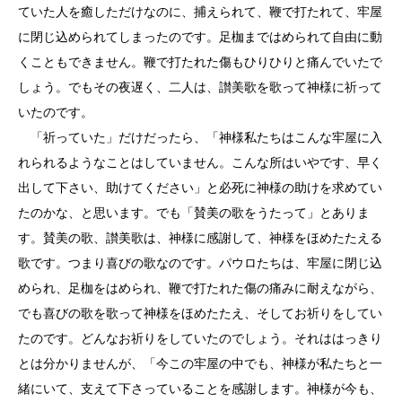
ていた人を癒しただけなのに、捕えられて、鞭で打たれて、牢屋
に閉じ込められてしまったのです。足枷まではめられて自由に動
くこともできません。鞭で打たれた傷もひりひりと痛んでいたで
しょう。でもその夜遅く、二人は、讃美歌を歌って神様に祈って
いたのです。
「祈っていた」だけだったら、「神様私たちはこんな牢屋に入
れられるようなことはしていません。こんな所はいやです、早く
出して下さい、助けてください」と必死に神様の助けを求めてい
たのかな、と思います。でも「賛美の歌をうたって」とありま
す。賛美の歌、讃美歌は、神様に感謝して、神様をほめたたえる
歌です。つまり喜びの歌なのです。パウロたちは、牢屋に閉じ込
められ、足枷をはめられ、鞭で打たれた傷の痛みに耐えながら、
でも喜びの歌を歌って神様をほめたたえ、そしてお祈りをしてい
たのです。どんなお祈りをしていたのでしょう。それははっきり
とは分かりませんが、「今この牢屋の中でも、神様が私たちと一
緒にいて、支えて下さっていることを感謝します。神様が今も、