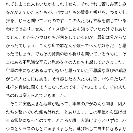
れてしまった人もいたかもしれません。それぞれに苦しみ悲しみ
をかかえていた人たちが、パウロたちの賛美と祈りを、つまり礼
拝を、じっと聞いていたのです。この人たちは神様を信じている
わけではありません。イエス様のことを知っていたわけでもあり
ません。だからパウロたちが何をしているのか、最初は分からな
かったでしょう。こんな所で歌なんか歌ってへんな奴らだ、と思
ったでしょう。でもその賛美の歌や祈りを聞いているうちに、そ
こにある不思議な平安と慰めをその人たちも感じていきました。
牢屋の中になどあるはずがないと思っていた不思議な喜びや感謝
がこの人たちにはある。そう感じた囚人たちは皆、パウロたちの
礼拝を真剣に聞くようになったのです。それによって、その人た
ちの心は変えられていきました。
そこに突然大きな地震が起って、牢屋の戸がみんな開き、囚人
たちを繋いでいた鎖も外れた、とあります。この牢屋から逃げ出
せる状態になったのです。ところが誰一人逃げようとせずに、パ
ウロとシラスのもとに留まりました。逃げ出して自由になるより