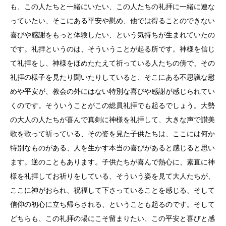
も、この人たちと一緒にいたい、この人たちの礼拝に一緒に連な
っていたい、そこにある平安や慰め、他では得ることのできない
喜びや感謝をもっと体験したい、という気持ちが生まれていたの
です。礼拝というのは、そういうことが起る所です。神様を信じ
て礼拝をし、神様をほめたたえて祈っている人たちの傍で、その
礼拝の様子を見たり聞いたりしていると、そこにある不思議な慰
めや平安が、教会の外にはない特別な喜びや感謝が感じられてい
くのです。そういうことがこの総員礼拝でも起るでしょう。大勢
の大人の人たちが喜んで真剣に神様を礼拝して、大きな声で讃美
歌を歌って祈っている、その姿を見た子供たちは、ここには何か
特別なものがある、人を生かす本当の喜びがあると感じると思い
ます。逆のこともあります。子供たちが喜んで熱心に、素直に神
様を礼拝してお祈りをしている、そういう姿を見て大人たちが、
ここに神がおられ、祝福して下さっていることを感じる、そして
信仰の初心に立ち帰らされる、ということも起るのです。そして
どちらも、この礼拝の場にこそ留まりたい、この平安と喜びと感