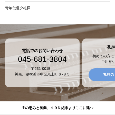
青年伝道夕礼拝
礼
電話でのお問い合わせ
初めての方に
045-681-3804
ご用意
〒231-0015
神奈川県横浜市中区尾上町６-８５
礼拝の
主の恵みと御業、１９世紀末よりここに建つ