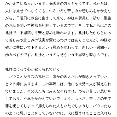
かかえている人がいます。保護者の方々もそうです。私たちは、
人には見せていなくても、いろいろな苦しみや悲しみをかかえな
がら、日曜日に教会に集まって来て、神様を賛美し、祈り、聖書
のお話を聞いて神様を礼拝しているのです。そして私たちはこの
礼拝で、不思議な平安と慰めを味わいます。礼拝したからといっ
て苦しみや悲しみの現実が変わるわけではありませんが、神様が
確かに共にいて下さるという慰めを味わって、新しい一週間へと
歩み出すのです。礼拝というのはそういう不思議な時なのです。
礼拝によって心が変えられていく
パウロとシラスの礼拝に、ほかの囚人たちが聞き入っていた、
と２５節にあります。この牢屋には、他にも大勢の人が捕えられ
ていました。その人たちはみんなそれぞれ、つらい苦しい思いを
しており、不幸をかかえていたでしょう。つらさ、苦しさの中で
罪を犯してしまって捕えられた人もいたでしょうし、パウロたち
のように悪いことをしていないのに、人に恨まれてここに入れら