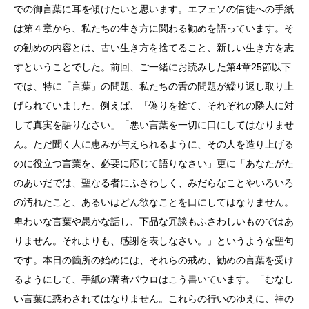
での御言葉に耳を傾けたいと思います。エフェソの信徒への手紙
は第４章から、私たちの生き方に関わる勧めを語っています。そ
の勧めの内容とは、古い生き方を捨てること、新しい生き方を志
すということでした。前回、ご一緒にお読みした第4章25節以下
では、特に「言葉」の問題、私たちの舌の問題が繰り返し取り上
げられていました。例えば、「偽りを捨て、それぞれの隣人に対
して真実を語りなさい」「悪い言葉を一切に口にしてはなりませ
ん。ただ聞く人に恵みが与えられるように、その人を造り上げる
のに役立つ言葉を、必要に応じて語りなさい」更に「あなたがた
のあいだでは、聖なる者にふさわしく、みだらなことやいろいろ
の汚れたこと、あるいはどん欲なことを口にしてはなりません。
卑わいな言葉や愚かな話し、下品な冗談もふさわしいものではあ
りません。それよりも、感謝を表しなさい。」というような聖句
です。本日の箇所の始めには、それらの戒め、勧めの言葉を受け
るようにして、手紙の著者パウロはこう書いています。「むなし
い言葉に惑わされてはなりません。これらの行いのゆえに、神の