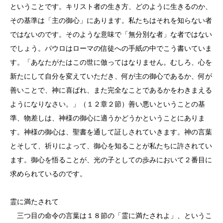
ということです。キリスト者の生き方、どのように生きるのか、
その基準は「主の御心」にあります。私たちはそれを知らない者
ではないのです。そのような意味で「無分別な者」な者ではない
でしょう。パウロはローマの信徒への手紙の中でこう書いていま
す。「あなたがたはこの世に倣ってはなりません。むしろ、心を
新たにして自分を変えていただき、何が主の御心であるか、何が
善いことで、神に喜ばれ、また完全なことであるかをわきまえる
ようになりなさい。」（１２章２節）善い悪いということの基
準、物差しは、神様の御心に適うかどうかということにありま
す。神様の御心は、聖書を通して証しされていきます。神の言葉
とそして、祈りによって、御心を知ることが私たちに許されてい
ます。御心を悟ることが、光の子としての歩みにおいて２番目に
求められているのです。
霊に満たされて
三つ目の命令の言葉は１８節の「霊に満たされよ」、というこ