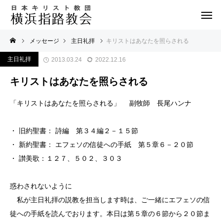
メッセージ
主日礼拝
キリストはあなたを照らされる
主日礼拝
2013.03.24
2022.12.16
キリストはあなたを照らされる
「キリストはあなたを照らされる」 副牧師 長尾ハンナ
・ 旧約聖書： 詩編 第３４編２－１５節
・ 新約聖書： エフェソの信徒への手紙 第５章６－２０節
・ 讃美歌：１２７、５０２、３０３
惑わされないように
私が主日礼拝の説教を担当します時は、ご一緒にエフェソの信
徒への手紙を読んでおります。本日は第５章の６節から２０節ま