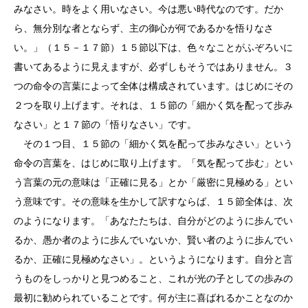
みなさい。時をよく用いなさい。今は悪い時代なのです。だか
ら、無分別な者とならず、主の御心が何であるかを悟りなさ
い。」（１５－１７節）１５節以下は、色々なことがふぞろいに
書いてあるように見えますが、必ずしもそうではありません。３
つの命令の言葉によって全体は構成されています。はじめにその
２つを取り上げます。それは、１５節の「細かく気を配って歩み
なさい」と１７節の「悟りなさい」です。
その１つ目、１５節の「細かく気を配って歩みなさい」という
命令の言葉を、はじめに取り上げます。「気を配って歩む」とい
う言葉の元の意味は「正確に見る」とか「厳密に見極める」とい
う意味です。その意味を生かして訳すならば、１５節全体は、次
のようになります。「あなたたちは、自分がどのように歩んでい
るか、愚か者のように歩んでいないか、賢い者のように歩んでい
るか、正確に見極めなさい」。というようになります。自分と言
うものをしっかりと見つめること、これが光の子としての歩みの
最初に勧められていることです。何が主に喜ばれるかことなのか