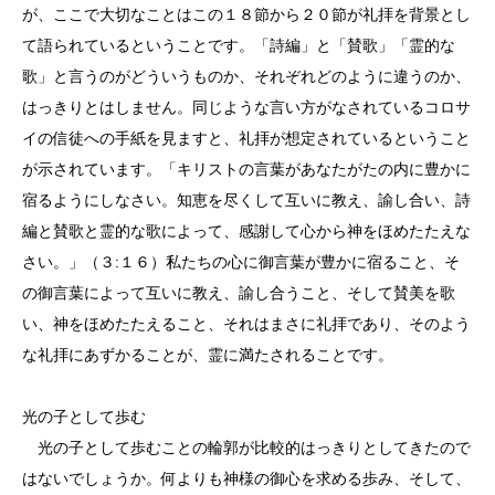
が、ここで大切なことはこの１８節から２０節が礼拝を背景とし
て語られているということです。「詩編」と「賛歌」「霊的な
歌」と言うのがどういうものか、それぞれどのように違うのか、
はっきりとはしません。同じような言い方がなされているコロサ
イの信徒への手紙を見ますと、礼拝が想定されているということ
が示されています。「キリストの言葉があなたがたの内に豊かに
宿るようにしなさい。知恵を尽くして互いに教え、諭し合い、詩
編と賛歌と霊的な歌によって、感謝して心から神をほめたたえな
さい。」（３:１６）私たちの心に御言葉が豊かに宿ること、そ
の御言葉によって互いに教え、諭し合うこと、そして賛美を歌
い、神をほめたたえること、それはまさに礼拝であり、そのよう
な礼拝にあずかることが、霊に満たされることです。
光の子として歩む
光の子として歩むことの輪郭が比較的はっきりとしてきたので
はないでしょうか。何よりも神様の御心を求める歩み、そして、