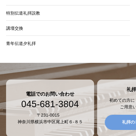
特別伝道礼拝説教
講壇交換
青年伝道夕礼拝
礼
電話でのお問い合わせ
初めての方に
045-681-3804
ご用意
〒231-0015
神奈川県横浜市中区尾上町６-８５
礼拝の