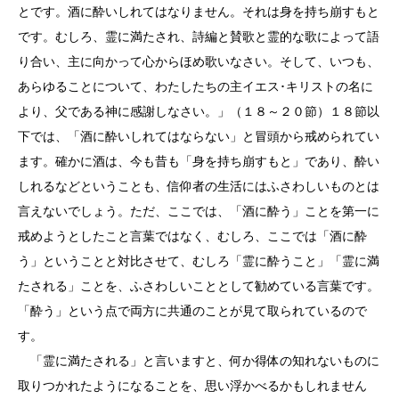
とです。酒に酔いしれてはなりません。それは身を持ち崩すもと
です。むしろ、霊に満たされ、詩編と賛歌と霊的な歌によって語
り合い、主に向かって心からほめ歌いなさい。そして、いつも、
あらゆることについて、わたしたちの主イエス･キリストの名に
より、父である神に感謝しなさい。」（１８～２０節）１８節以
下では、「酒に酔いしれてはならない」と冒頭から戒められてい
ます。確かに酒は、今も昔も「身を持ち崩すもと」であり、酔い
しれるなどということも、信仰者の生活にはふさわしいものとは
言えないでしょう。ただ、ここでは、「酒に酔う」ことを第一に
戒めようとしたこと言葉ではなく、むしろ、ここでは「酒に酔
う」ということと対比させて、むしろ「霊に酔うこと」「霊に満
たされる」ことを、ふさわしいこととして勧めている言葉です。
「酔う」という点で両方に共通のことが見て取られているので
す。
「霊に満たされる」と言いますと、何か得体の知れないものに
取りつかれたようになることを、思い浮かべるかもしれません