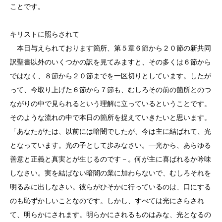
ことです。
キリストに照らされて
本日与えられております箇所、第５章６節から２０節の新共同
訳聖書以外のいくつかの訳を見てみますと、その多くは６節から
ではなく、８節から２０節までを一区切りとしています。したが
って、今取り上げた６節から７節も、むしろその前の箇所とのつ
ながりの中で見られるという理解に立っているということです。
そのような流れの中で本日の箇所を捉えていきたいと思います。
「あなたがたは、以前には暗闇でしたが、今は主に結ばれて、光
となっています。光の子として歩みなさい。―光から、あらゆる
善意と正義と真実とが生じるのです－。何が主に喜ばれるか吟味
しなさい。実を結ばない暗闇の業に加わらないで、むしろそれを
明るみに出しなさい。彼らがひそかに行っているのは、口にする
のも恥ずかしいことなのです。しかし、すべては光にさらされ
て、明らかにされます。明らかにされるものはみな、光となるの