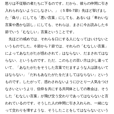
怒りは不従順の者たちに下るのです。だから、彼らの仲間に引き
入れられないようにしなさい。」（５章6-7節）先ほど挙げまし
た「偽り」にしても「悪い言葉」にしても、あるいは「卑わいな
言葉や愚かな話し」にしても、それらは、まさに今お読みした６
節でいう「むなしい」言葉ということです。
先ほどの戒めでは、それらを口にする人になってはいけないと
いうものでした。６節から７節では、それらの「むなしい言葉」
によってあなたがたが惑わされて」はならない、だまされてはな
らない、というものです。ただ、このもとの言い方は少し違って
いて、「あなたがたをそうした言葉でだますような人は誰もいて
はならない」「だれもあなたがたをだましてはならない」という
ものです。したがって、惑わされないようにひとり一人気をつけ
なさいというより、信仰を共にする共同体としての教会は、そう
した「むなしい言葉」が飛び交う交わりであってはならないと言
われているのです。そうした人の仲間に引き入れられ、一緒にな
って交わりを壊すような、そうしたことをしてはならないという