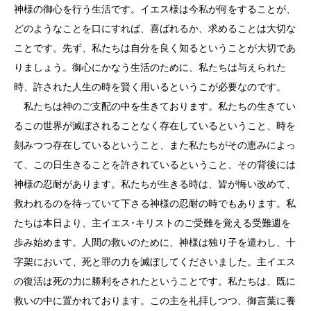
神様の御心を行う生活です。イエス様は今私が何をすることが、
どのようなことを口にすれば、喜ばれるか、求めることは大切な
ことです。先ず、私たちは自分を良く知るということが大切であ
りましょう。御心にかなう生活のために、私たちは与えられた
時、許された人生の時を賢く用いるというこが必要なのです。
私たちは神のご支配の中を生きております。私たちの生きてい
るこの世界が滅ぼされることなく存在しているということ、時を
刻みつつ存在しているということ、また私たちがその恵みによっ
て、この日生きることを許されているということ、その背後には
神様の忍耐があります。私たちが生きる時は、皆が悔い改めて、
救われるのを待っていて下さる神様の忍耐の時でもあります。私
たちは本日より、主イエス･キリストのご受難を覚える受難週を
歩み始めます。人間の救いのために、神様は独り子を遣わし、十
字架において、死と罪の力を滅ぼしてくださいました。主イエス
の復活は死の力に勝利をされたということです。私たちは、既に
救いの中に置かれております。この主を礼拝しつつ、御言葉に養