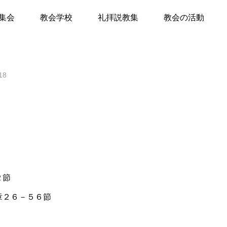
者
集会
教会学校
礼拝説教集
教会の活動
て
18
キリスト教Q&A
礼拝のしおり
教会員の紹介
会堂開放
２節
章２６－５６節