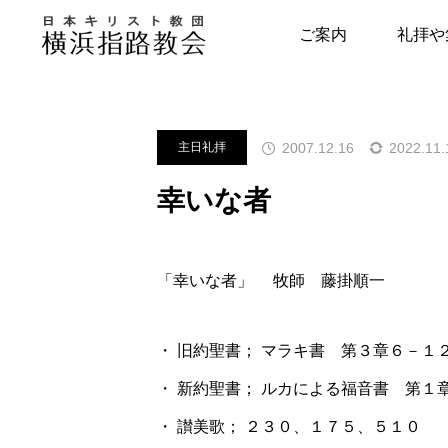
メッセージ
主日礼拝
幸いな
ご案内
礼拝や
指路教会について
キリスト教につい
2007.12.16
2022.11.
主日礼拝
教会の歴史
はじめの一歩
幸いな者
牧師・副牧師より
キリスト教用語集
写真で見る指路教会
教会の本棚
「幸いな者」 牧師 藤掛順一
聖書とヘボン
聖書が教える幸せ
・ 旧約聖書； マラキ書 第３章６－１
・ 新約聖書； ルカによる福音書 第１
・ 讃美歌； ２３０、１７５、５１０