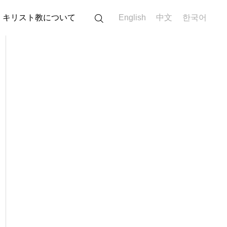
キリスト教について
English
中文
한국어