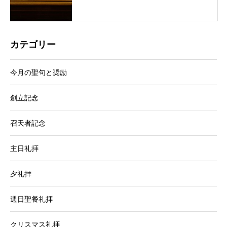
カテゴリー
今月の聖句と奨励
創立記念
召天者記念
主日礼拝
夕礼拝
週日聖餐礼拝
クリスマス礼拝