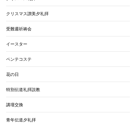
クリスマス讃美夕礼拝
受難週祈祷会
イースター
ペンテコステ
花の日
特別伝道礼拝説教
講壇交換
青年伝道夕礼拝