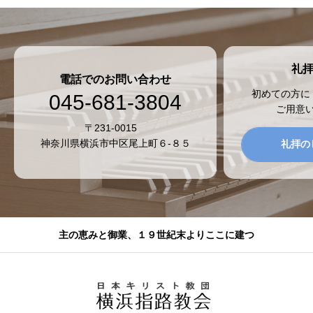
礼
電話でのお問い合わせ
初めての方に
045-681-3804
ご用意
〒231-0015
神奈川県横浜市中区尾上町６-８５
礼拝の
主の恵みと御業、１９世紀末よりここに建つ