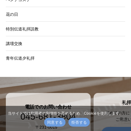
花の日
特別伝道礼拝説教
講壇交換
青年伝道夕礼拝
礼
電話でのお問い合わせ
初めての方に
当サイトでは利用者の利便性を高めるため、Cookieを使用します。
045-681-3804
ご用意
同意する
拒否する
電話
説教
〒231-0015