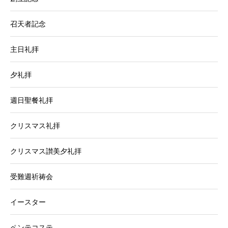
召天者記念
主日礼拝
夕礼拝
週日聖餐礼拝
クリスマス礼拝
クリスマス讃美夕礼拝
受難週祈祷会
イースター
ペンテコステ