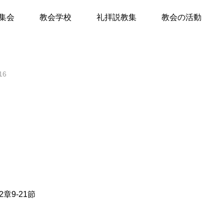
きる
集会
教会学校
礼拝説教集
教会の活動
て
16
キリスト教Q&A
礼拝のしおり
教会員の紹介
会堂開放
章9-21節