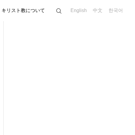
キリスト教について
English
中文
한국어