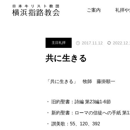
メッセージ
主日礼拝
共に生
ご案内
礼拝や
指路教会について
キリスト教につい
2017.11.12
2022.12.
主日礼拝
教会の歴史
はじめの一歩
共に生きる
牧師・副牧師より
キリスト教用語集
写真で見る指路教会
教会の本棚
「共に生きる」 牧師 藤掛順一
聖書とヘボン
聖書が教える幸せ
・ 旧約聖書：詩編 第23編1-6節
・ 新約聖書：ローマの信徒への手紙 第12
・ 讃美歌：55、120、392