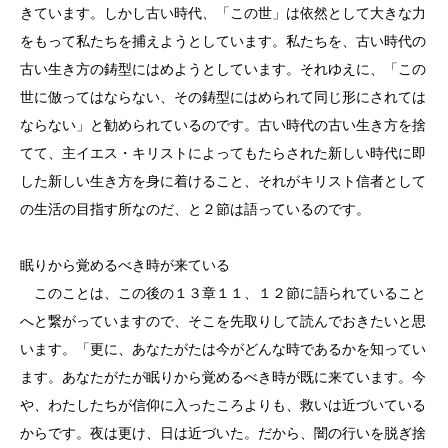
きています。しかし古い時代、「この世」は依然として大きな力
をもって私たちを捕えようとしています。私たちを、古い時代の
古い生き方の鋳型にはめようとしています。それゆえに、「この
世に倣ってはならない、その鋳型にはめられて同じ形にされては
ならない」と勧められているのです。古い時代の古い生き方を捨
てて、主イエス・キリストによってもたらされた新しい時代に即
した新しい生き方を身に着けること、それがキリスト信者として
の生活の目指す所なのだ、と２節は語っているのです。
眠りから覚めるべき時が来ている
このことは、この後の１３章１１、１２節に語られていること
へと繋がっていますので、そこを先取りして読んでおきたいと思
います。「更に、あなたがたは今がどんな時であるかを知ってい
ます。あなたがたが眠りから覚めるべき時が既に来ています。今
や、わたしたちが信仰に入ったころよりも、救いは近づいている
からです。夜は更け、日は近づいた。だから、闇の行いを脱ぎ捨