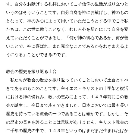
す。自分をお献げする礼拝においてこそ信仰の生活が成り立つと
いうのはそういうことです。自分自身を神にお献げし、神のもの
となって、神のみ心によって用いていただこうとする中でこそ私
たちは、この世に倣うことなく、むしろ心を新たにして自分を変
えていただくことができるし、「何が神の御心であるか、何が善
いことで、神に喜ばれ、また完全なことであるかをわきまえるよ
うになる」ことができるのです。
教会の歴史を振り返る土台
私たちが教会の歴史を振り返っていくことにおいて土台とすべ
きであるのもこのことです。主イエス・キリストの十字架と復活
における神の憐れみ、救いの恵みによって、１４３年前にこの教
会が誕生し、今日まで歩んできました。日本においては最も長い
歴史を持っている教会の一つであることは確かです。しかし、そ
の歴史の長さを誇ることには意味がありません。キリスト教会の
二千年の歴史の中で、１４３年というのはまだまだ生まれたばか