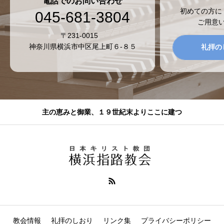
電話でのお問い合わせ
初めての方に
045-681-3804
ご用意
〒231-0015
神奈川県横浜市中区尾上町６-８５
礼拝の
主の恵みと御業、１９世紀末よりここに建つ
教会情報
礼拝のしおり
リンク集
プライバシーポリシー