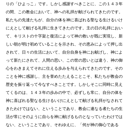
りの「ひよっこ」です。しかし感謝すべきことに、この１４３年
の間、この教会において、神への礼拝が献げられてきたのです。
私たちの先達たちが、自分の体を神に喜ばれる聖なる生けるいけ
にえとして献げる礼拝に生きてきたのです。主の日の礼拝におい
て、キリストの十字架と復活によって神の救いが既に実現し、新
しい朝が明け初めていることを示され、その恵みによって押し出
されて、日々の生活において、自分自身を神にお献げし、神によ
って新たにされて、人間の思い、この世の思いとは違う、神の御
心をわきまえてそれに仕える歩みを与えられてきたのです。その
ことを神に感謝し、主を誉めたたえることこそ、私たちが教会の
歴史を振り返って今なすべきことです。しかしそこに同時に見え
てくるのは、１４３年の歩みの中で、必ずしも常に、自分の体を
神に喜ばれる聖なる生けるいけにえとして献げる礼拝がなされて
きたわけではない、ということであり、教会に連なる者たちの生
活が常にそのように自らを神に献げるものとなっていたわけでは
ない、ということであり、それゆえに、「何が神の御心である