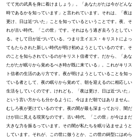
てて光の武具を身に着けましょう」。「あなたがたは今がどんな
時であるかを知っています」と言われています。それは、「夜は
更け、日は近づいた」ことを知っているということです。夜、そ
れが古い時代、「この世」です。それはもう過ぎ去ろうとしてい
る。そして日が近づいている。つまり主イエス・キリストによっ
てもたらされた新しい時代が明け初めようとしているのです。そ
のことを知らされているのがキリスト信者です。だから、「あな
たがたが眠りから覚めるべき時が既に来ている」。これがキリス
ト信者の生活のあり方です。夜が明けようとしていることを知っ
ている者として、夜の眠りから覚めて、朝を迎えるのに相応しい
生活をしていくのです。けれども、「夜は更け、日は近づいた」
という言い方からも分かるように、今はまだ朝ではありません。
むしろ夜が更けているのです。夜の闇が最も深まっており、闇だ
けが目に見える現実なのです。古い時代、「この世」が今はまだ
大きな力を振るっています。その闇が私たちを眠り込ませようと
しています。それが、この世に倣うとか、この世の鋳型にはめら