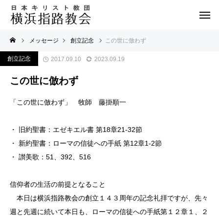
メッセージ
創立記念
この世に倣わず
創立記念
2017.09.10
2023.09.19
この世に倣わず
「この世に倣わず」 牧師 藤掛順一
・ 旧約聖書：エゼキエル書 第18章21-32節
・ 新約聖書：ローマの信徒への手紙 第12章1-2節
・ 讃美歌：51、392、516
信仰者の生活の前提となること
本日は横浜指路教会の創立１４３周年の記念礼拝ですが、先々
週と先週に続いて本日も、ローマの信徒への手紙第１２章１、２