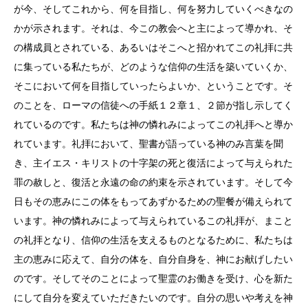
が今、そしてこれから、何を目指し、何を努力していくべきなの
かが示されます。それは、今この教会へと主によって導かれ、そ
の構成員とされている、あるいはそこへと招かれてこの礼拝に共
に集っている私たちが、どのような信仰の生活を築いていくか、
そこにおいて何を目指していったらよいか、ということです。そ
のことを、ローマの信徒への手紙１２章１、２節が指し示してく
れているのです。私たちは神の憐れみによってこの礼拝へと導か
れています。礼拝において、聖書が語っている神のみ言葉を聞
き、主イエス・キリストの十字架の死と復活によって与えられた
罪の赦しと、復活と永遠の命の約束を示されています。そして今
日もその恵みにこの体をもってあずかるための聖餐が備えられて
います。神の憐れみによって与えられているこの礼拝が、まこと
の礼拝となり、信仰の生活を支えるものとなるために、私たちは
主の恵みに応えて、自分の体を、自分自身を、神にお献げしたい
のです。そしてそのことによって聖霊のお働きを受け、心を新た
にして自分を変えていただきたいのです。自分の思いや考えを神