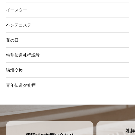
イースター
ペンテコステ
花の日
特別伝道礼拝説教
講壇交換
青年伝道夕礼拝
礼