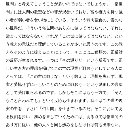
世間」と考えてしまうことが多いのではないでしょうか。「俗世
間」には人間の欲望などの罪が渦巻いており、富や権力を持つ強
い者が弱い者を食い物にしている、そういう弱肉強食の、愛のな
い世界だ。そういう俗世間のあり方に倣ってはならない、それに
染まってはならない、それが「この世に倣ってはならない」とい
う教えの意味だと理解していることが多いと思うのです。この教
えをそのように捉えることによって、そこには二種類の、正反対
の反応が生まれます。一つは「その通りだ」という反応です。正
しい生き方の理想を掲げてこの世の現実と戦おうとしている人に
とっては、「この世に倣うな」という教えは、理想を失わず、現
実と妥協せずに正しいことのために戦おう、という励ましの言葉
として受け取られるのです。しかしそこにはもう一方で、「そん
なこと言われても」という反応も生まれます。我々はこの世の現
実の中を、まさに「俗世間」を生きているのだ。そこにおいてあ
る役割を担い、務めを果していくためには、ある点では俗世間の
あり方に従い、他の人々と同じ歩みをしなければ何も出来ない。