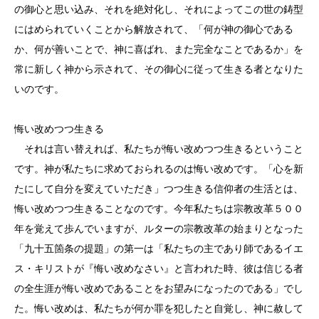
の御心と思い込み、それを絶対化し、それによってこの世の鋳型
にはめられていくことから解放されて、「何が神の御心である
か、何が善いことで、神に喜ばれ、また完全なことであるか」を
常に新しく神から示されて、その御心に従って生きる者となりた
いのです。
悔い改めつつ生きる
それは言い替えれば、私たちが悔い改めつつ生きるということ
です。神が私たちに求めておられるのは悔い改めです。「心を新
たにして自分を変えていただき」つつ生きる信仰者の生活とは、
悔い改めつつ生きることなのです。今年私たちは宗教改革５００
年を覚えて歩んでいますが、ルターの宗教改革の始まりとなった
「九十五箇条の提題」の第一は「私たちの主であり師であるイエ
ス・キリストが『悔い改めなさい』と言われた時、彼は信じる者
の全生涯が悔い改めであることをお望みになったのである」でし
た。悔い改めは、私たちが何か罪を犯したと自覚し、神に赦して