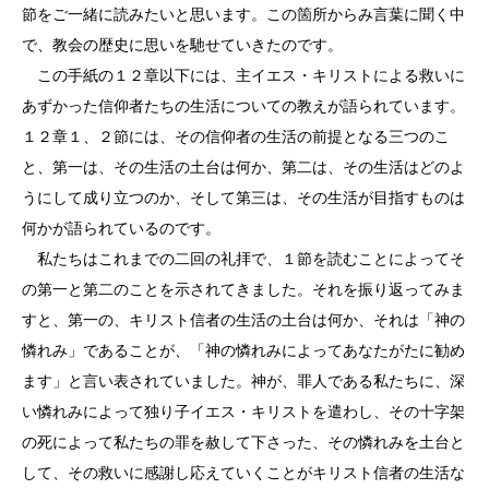
節をご一緒に読みたいと思います。この箇所からみ言葉に聞く中
で、教会の歴史に思いを馳せていきたのです。
この手紙の１２章以下には、主イエス・キリストによる救いに
あずかった信仰者たちの生活についての教えが語られています。
１２章１、２節には、その信仰者の生活の前提となる三つのこ
と、第一は、その生活の土台は何か、第二は、その生活はどのよ
うにして成り立つのか、そして第三は、その生活が目指すものは
何かが語られているのです。
私たちはこれまでの二回の礼拝で、１節を読むことによってそ
の第一と第二のことを示されてきました。それを振り返ってみま
すと、第一の、キリスト信者の生活の土台は何か、それは「神の
憐れみ」であることが、「神の憐れみによってあなたがたに勧め
ます」と言い表されていました。神が、罪人である私たちに、深
い憐れみによって独り子イエス・キリストを遣わし、その十字架
の死によって私たちの罪を赦して下さった、その憐れみを土台と
して、その救いに感謝し応えていくことがキリスト信者の生活な