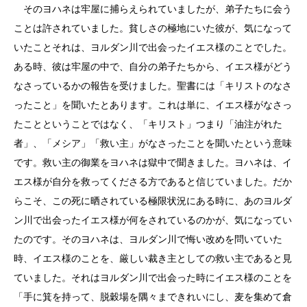
そのヨハネは牢屋に捕らえられていましたが、弟子たちに会う
ことは許されていました。貧しさの極地にいた彼が、気になって
いたことそれは、ヨルダン川で出会ったイエス様のことでした。
ある時、彼は牢屋の中で、自分の弟子たちから、イエス様がどう
なさっているかの報告を受けました。聖書には「キリストのなさ
ったこと」を聞いたとあります。これは単に、イエス様がなさっ
たことということではなく、「キリスト」つまり「油注がれた
者」、「メシア」「救い主」がなさったことを聞いたという意味
です。救い主の御業をヨハネは獄中で聞きました。ヨハネは、イ
エス様が自分を救ってくださる方であると信じていました。だか
らこそ、この死に晒されている極限状況にある時に、あのヨルダ
ン川で出会ったイエス様が何をされているのかが、気になってい
たのです。そのヨハネは、ヨルダン川で悔い改めを問いていた
時、イエス様のことを、厳しい裁き主としての救い主であると見
ていました。それはヨルダン川で出会った時にイエス様のことを
「手に箕を持って、脱穀場を隅々まできれいにし、麦を集めて倉