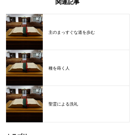
関連記事
主のまっすぐな道を歩む
種を蒔く人
聖霊による洗礼