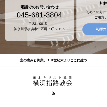
礼
電話でのお問い合わせ
初めての方に
045-681-3804
ご用意
〒231-0015
神奈川県横浜市中区尾上町６-８５
礼拝の
主の恵みと御業、１９世紀末よりここに建つ