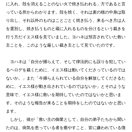
に入れ、殻を消えることのない火で焼き払われる」方であると言
っている所からわかります。殻を焼く、それは麦の穂の中身は取
り出し、それ以外のものはことごとく焼き払う、来るべき方は人
を選別し、焼き払うものと蔵に入れるものを分けるという裁きを
行う方だイエス様を見ていました。ヨハネは預言されていた救い
主ことを、このような厳しい裁き主として見ていたのです。
ヨハネは「自分が捕らえて、そして律法的にも誤りを犯してい
るヘロデを裁くために、イエス様は動いてくださっているのでは
ないか。」また「今捕らえられている自分を解放してくださるた
めに、イエス様が動き出されているのではないか」とそのような
意味で、イエス様に救いを期待していたのではないかと思いま
す。そのような報告が来ることを期待をしたのではないかと思い
ます。
しかし、彼が「救い主の御業として」自分の弟子たちから聞い
たのは、病気を患っている者を癒やすこと、皆に嫌われている徴