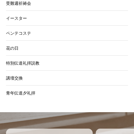
受難週祈祷会
イースター
ペンテコステ
花の日
特別伝道礼拝説教
講壇交換
青年伝道夕礼拝