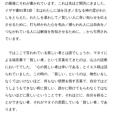
の最後にそれが書かれています。これは先ほど聞共にきました。
イザヤ書61章1節「主はわたしに油を注ぎ／主なる神の霊がわた
しをとらえた。わたしを遣わして／貧しい人に良い知らせを伝え
させるために。打ち砕かれた心を包み／捕らわれ人には自由を／
つながれている人には解放を告知させるために。」から引用され
ています。
ではここで言われている貧しい者とは誰でしょうか。マタイに
よる福音書で「貧しい者」という言葉出てきたのは、山上の説教
においてでした。「心の貧しい者は幸いである」とイエス様は語
られていました。この時の、「貧しい」というのは、物乞いをし
なくてはいけないほど、何もない状態を指す言葉で、自分ではど
うしようもできない程に貧しい、誰かに助けてもらわなくてはな
らないほどに貧しいということです。それほどに、自分を頼るこ
とができない者、それがマタイの意図している「貧しい者」であ
ります。