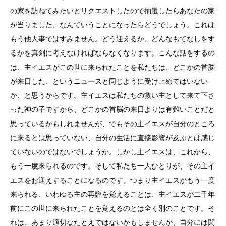
の家を訪ねてみたいとリクエストしたので抽選したらあなたの家
が当りました、なんていうことになったらどうでしょう。これは
もう他人事ではすみません。どう迎えるか、どんなもてなしをす
るかを真剣に考えなければならなくなります。こんな話をするの
は、主イエスがこの世に来られたことを私たちは、どこかの首脳
が来日した、というニュースと同じように受け止めてはいない
か、と思うからです。主イエスは私たちの救い主として来て下さ
った神の子ですから、どこかの首脳の来日よりは有難いことだと
思っているかもしれませんが、でもその主イエスが自分のところ
に来るとは思っていない、自分の生活に直接影響が及ぶとは感じ
ていないのではないでしょうか。しかし主イエスは、これから、
もう一度来られるのです。そして私たち一人ひとりが、その主イ
エスをお迎えすることになるのです。つまり主イエスがもう一度
来られる、いわゆる主の再臨を覚えることは、主イエスが二千年
前にこの世に来られたことを覚えるのとは全く別のことです。そ
れは、あまり適切なたとえではないかもしませんが、自分には関