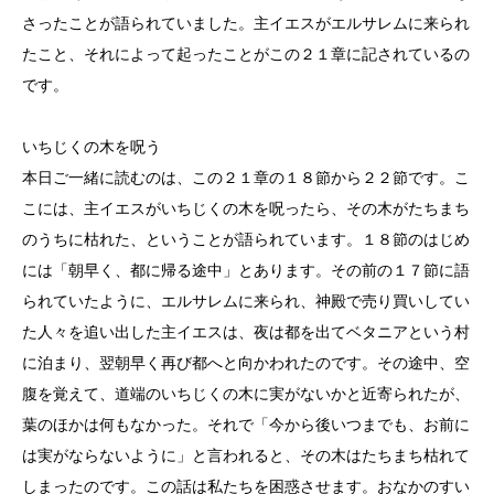
さったことが語られていました。主イエスがエルサレムに来られ
たこと、それによって起ったことがこの２１章に記されているの
です。
いちじくの木を呪う
本日ご一緒に読むのは、この２１章の１８節から２２節です。こ
こには、主イエスがいちじくの木を呪ったら、その木がたちまち
のうちに枯れた、ということが語られています。１８節のはじめ
には「朝早く、都に帰る途中」とあります。その前の１７節に語
られていたように、エルサレムに来られ、神殿で売り買いしてい
た人々を追い出した主イエスは、夜は都を出てベタニアという村
に泊まり、翌朝早く再び都へと向かわれたのです。その途中、空
腹を覚えて、道端のいちじくの木に実がないかと近寄られたが、
葉のほかは何もなかった。それで「今から後いつまでも、お前に
は実がならないように」と言われると、その木はたちまち枯れて
しまったのです。この話は私たちを困惑させます。おなかのすい