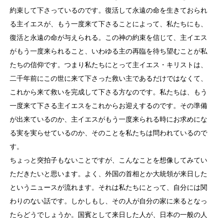
約束して下さっているのです。復活して永遠の命を生きておられ
る主イエスが、もう一度来て下さることによって、私たちにも、
復活と永遠の命が与えられる。この神の約束を信じて、主イエス
がもう一度来られること、いわゆる主の再臨を待ち望むことが私
たちの信仰です。つまり私たちにとって主イエス・キリストは、
二千年前にこの世に来て下さった救い主であるだけではなくて、
これから来て救いを完成して下さる方なのです。私たちは、もう
一度来て下さる主イエスをこれからお迎えするのです。その準備
が出来ているのか、主イエスがもう一度来られる時にお求めにな
る実を実らせているのか、そのことを私たちは問われているので
す。
ちょっと突拍子もないことですが、こんなことを想像してみてい
ただきたいと思います。よく、外国の首相とか大統領が来日した
というニュースが流れます。それは私たちにとって、自分には関
わりのない話です。しかしもし、その人が自分の家に来るとなっ
たらどうでしょうか。国賓として来日した人が、日本の一般の人