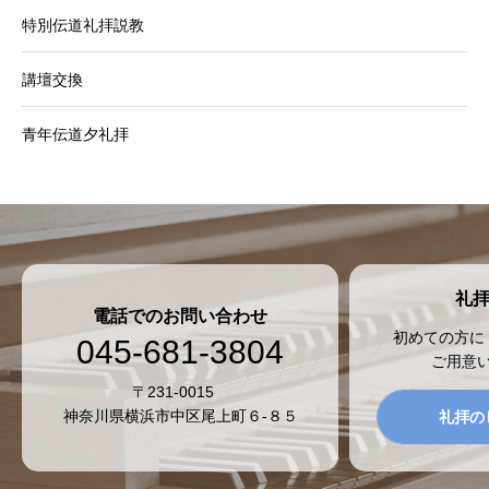
特別伝道礼拝説教
講壇交換
青年伝道夕礼拝
礼
電話でのお問い合わせ
初めての方に
045-681-3804
ご用意
〒231-0015
神奈川県横浜市中区尾上町６-８５
礼拝の