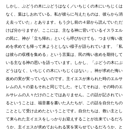
しかし、ぶどうの木にぶどうはなく／いちじくの木にいちじくは
なく、葉はしおれている。私が彼らに与えたものは、彼らから消
え去っていた」とあります。もう少し前の４節から読んでいただ
けば分かりますが、ここには、主なる神に背いているイスラエル
の民に、神が「立ち帰れ」といくら呼びかけても、つまり悔い改
めを求めても帰って来ようとしない様子が語られています。「私
は彼らの収穫を集める」という言葉は、民の悔い改めを期待して
いる主なる神の思いを語っています。しかし、「ぶどうの木にぶ
どうはなく、いちじくの木にいちじくはない」。神が求めた悔い
改めの実が実っていないのです。主イエスが来られた時のエルサ
レムの人々の姿もそれと同じでした。そしてそれは、その時のエ
ルサレムの人々だけのことではありません。この話が記されてい
るということは、福音書を書いた人たちが、この話を自分たちの
こととして受け止めたということです。自分たちは、救い主とし
て来られた主イエスをしっかりお迎えすることが出来ているだろ
うか、主イエスが求めておられる実を実らせているだろうか、と