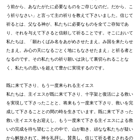
う前から、あなたがたに必要なものをご存じなのだ。だから、こ
う祈りなさい」と言って主の祈りを教えて下さいました。信じて
祈るとは、父なる神が、私たちに必要なものを全てご存知であ
り、それを与えて下さると信頼して祈ることです。そこにおいて
私たちは、「願わくばみ名をあがめさせたまえ。み国を来たらせ
たまえ。み心の天になるごとく地にもなさせたまえ」と祈る者と
なるのです。その私たちの祈り願いは決して裏切られることな
く、私たちの思いを超えて豊かに実現するのです。
既に来て下さり、もう一度来られる主イエス
私たちは、主イエスが既に来て下さり、十字架と復活による救い
を実現して下さったことと、将来もう一度来て下さり、救いを完
成して下さることとの間の時を生きています。既に来て下さった
救い主イエスをお迎えし、もう一度来て下さる主イエスによる救
いの完成を待ち望むことの中で、山が動き、頑なな私たちが疑い
から解放されて、神を礼拝し、賛美し、信じて祈る者とされるの