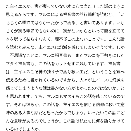
た主イエスが、実が実っていない木に八つ当たりした話のように
思えるからです。マルコによる福音書の並行箇所を読むと、「い
ちじくの季節ではなかったからである」と書いてあります。いち
じくが実る季節でもないのに、実がないからといって腹を立てて
木を呪って枯らすなんて、理不尽この上ないことです。こんな話
を読むとみんな、主イエスに幻滅を感じてしまいそうです。しか
し不思議なことに、マルコ福音書も、またマルコを下敷きにした
マタイ福音書も、この話をカットせずに残しています。福音書
は、主イエスこそ神の独り子であり救い主だ、ということを宣べ
伝えるために書かれているのですから、人々が主イエスに幻滅を
感じてしまうような話は書かない方がよかったのではないか、と
も思われます。でも、マルコもマタイもこの話を残しているので
す。それは彼らが、この話を、主イエスを信じる信仰において意
味のある大事な話だと思ったからでしょう。いったいこの話にど
んな意味があるのでしょうか。この話は私たちに何を語りかけて
いるのでしょうか。