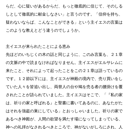
らだ、心に疑いがあるからだ、もっと徹底的に信じて、そのしる
しとして徹底的に献金しなさい」と言うのです。「信仰を持ち、
疑わないならば、こんなことができる」という主イエスの言葉は
このような教えとどう違うのでしょうか。
主イエスが来られたことによる恵み
先ほどのいちじくの木の話と同じように、このみ言葉も、２１章
の文脈の中で読まなければなりません。主イエスがエルサレムに
来たこと、それによって起ったことをこの２１章は語っているの
です。１２節以下には、主イエスが神殿の境内で、売り買いをし
ていた人々を皆追い出し、両替人の台や鳩を売る者の腰掛けを覆
されたことが語られていました。主イエスはそこで、「『私の家
は、祈りの家と呼ばれる』と聖書に書いてあるのに、あなたがた
はそれを強盗の巣にしている」とおっしゃいました。祈りの家で
あるべき神殿が、人間の欲望を満たす場になってしまっている、
神への礼拝がなされるべきところで、神がないがしろにされ、人