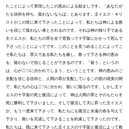
たことによって実現したこの恵みによる励ましです。「あなたが
たも信仰を持ち、疑わないならば」とあります。主イエス・キリ
ストがこの世に来て下さったことによって、私たちは神による救
いを信じて疑わない者とされるのです。それは神の独り子である
主イエスが、私たちの罪を全て背負って十字架にかかって死んで
下さったことによってです。このことを見つめることによってこ
そ私たちは、罪人である私たちを赦し、救って下さる神の恵み
を、疑わないで信じることができるのです。「疑う」というの
は、心が二つに分かれてしまう、ということです。神の恵みのご
支配を信じる信仰と、人間の罪が支配しているこの世の現実の間
で、私たちの心は二つに分かれ、疑いに陥るのです。しかし主イ
エスの十字架の死と復活によって、神は人間の罪とそのもたらす
死に勝利して下さいました。そして復活して天に昇った主イエス
が、もう一度来て下さって、私たちにも復活と永遠の命を与えて
下さり、救いを完成して下さることを約束して下さったのです。
私たちは、既に来て下さった主イエスの十字架と復活によって救