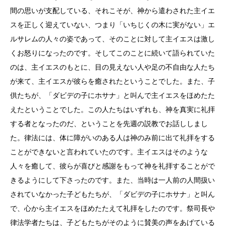
間の思いが支配している、それこそが、神から遣わされた主イエ
スを正しく迎えていない、つまり「いちじくの木に実がない」エ
ルサレムの人々の姿であって、そのことに対して主イエスは激し
くお怒りになったのです。そしてこのことに続いて語られていた
のは、主イエスのもとに、目の見えない人や足の不自由な人たち
が来て、主イエスが彼らを癒されたということでした。また、子
供たちが、「ダビデの子にホサナ」と叫んで主イエスをほめたた
えたということでした。この人たちはいずれも、神を真実に礼拝
する者となったのだ、ということを先週の説教でお話ししまし
た。律法には、体に障がいのある人は神のみ前に出て礼拝をする
ことができないと言われていたのです。主イエスはそのような
人々を癒して、彼らが喜びと感謝をもって神を礼拝することがで
きるようにして下さったのです。また、当時は一人前の人間扱い
されていなかった子どもたちが、「ダビデの子にホサナ」と叫ん
で、心から主イエスをほめたたえて礼拝をしたのです。祭司長や
律法学者たちは、子どもたちがそのように賛美の声をあげている