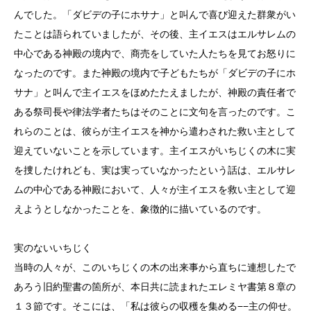
んでした。「ダビデの子にホサナ」と叫んで喜び迎えた群衆がい
たことは語られていましたが、その後、主イエスはエルサレムの
中心である神殿の境内で、商売をしていた人たちを見てお怒りに
なったのです。また神殿の境内で子どもたちが「ダビデの子にホ
サナ」と叫んで主イエスをほめたたえましたが、神殿の責任者で
ある祭司長や律法学者たちはそのことに文句を言ったのです。こ
れらのことは、彼らが主イエスを神から遣わされた救い主として
迎えていないことを示しています。主イエスがいちじくの木に実
を捜したけれども、実は実っていなかったという話は、エルサレ
ムの中心である神殿において、人々が主イエスを救い主として迎
えようとしなかったことを、象徴的に描いているのです。
実のないいちじく
当時の人々が、このいちじくの木の出来事から直ちに連想したで
あろう旧約聖書の箇所が、本日共に読まれたエレミヤ書第８章の
１３節です。そこには、「私は彼らの収穫を集める−−主の仰せ。