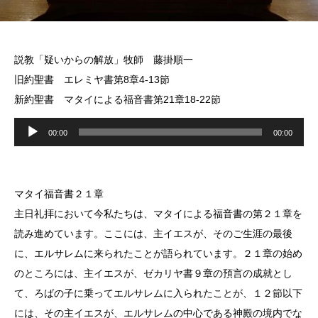
説教「疑いからの解放」牧師 藤掛順一
旧約聖書 エレミヤ書第8章4-13節
新約聖書 マタイによる福音書第21章18-22節
音
00:00
00:00
声
プ
レ
マタイ福音書２１章
ー
主日礼拝において今私たちは、マタイによる福音書の第２１章を
ヤ
読み進めています。ここには、主イエスが、そのご生涯の最後
ー
に、エルサレムに来られたことが語られています。２１章の始め
のところには、主イエスが、ゼカリヤ書９章の預言の成就とし
て、ろばの子に乗ってエルサレムに入られたことが、１２節以下
には、その主イエスが、エルサレムの中心である神殿の境内でな