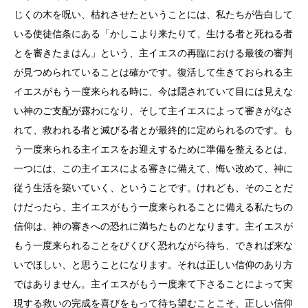
じくの木を呪い、枯れさせたということには、私たちが告白して
いる使徒信条にある「かしこより来たりて、生ける者と死ねる者
とを審きたまはん」という、主イエスの再臨における最後の審判
が見つめられていることは確かです。復活して生きておられる主
イエスがもう一度来られる時に、今は隠されていて目には見えな
い神のご支配が露わになり、そして主イエスによって審きがなさ
れて、救われる者と滅びる者とが最終的に定められるのです。も
う一度来られる主イエスをお迎えするために準備を整えるとは、
一つには、この主イエスによる審きに備えて、悔い改めて、神に
従う生活を築いていく、ということです。けれども、そのことだ
けだったら、主イエスがもう一度来られることに備える私たちの
信仰は、神の審きへの恐れに満ちたものとなります。主イエスが
もう一度来られることをびくびく恐れながら待ち、できれば来な
いでほしい、と思うことになります。それは正しい信仰のあり方
ではありません。主イエスがもう一度来て下さることによって実
現する救いの完成を喜びをもって待ち望むことこそ、正しい信仰