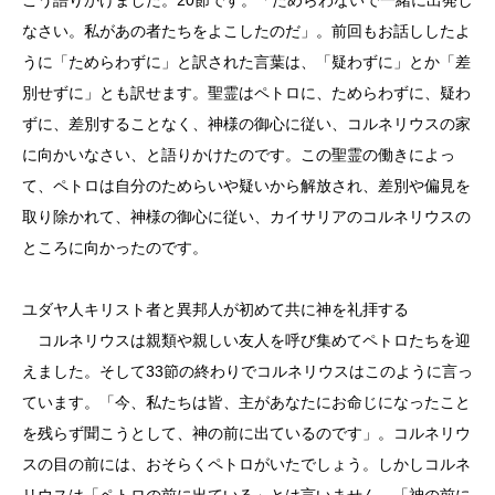
なさい。私があの者たちをよこしたのだ」。前回もお話ししたよ
うに「ためらわずに」と訳された言葉は、「疑わずに」とか「差
別せずに」とも訳せます。聖霊はペトロに、ためらわずに、疑わ
ずに、差別することなく、神様の御心に従い、コルネリウスの家
に向かいなさい、と語りかけたのです。この聖霊の働きによっ
て、ペトロは自分のためらいや疑いから解放され、差別や偏見を
取り除かれて、神様の御心に従い、カイサリアのコルネリウスの
ところに向かったのです。
ユダヤ人キリスト者と異邦人が初めて共に神を礼拝する
コルネリウスは親類や親しい友人を呼び集めてペトロたちを迎
えました。そして33節の終わりでコルネリウスはこのように言っ
ています。「今、私たちは皆、主があなたにお命じになったこと
を残らず聞こうとして、神の前に出ているのです」。コルネリウ
スの目の前には、おそらくペトロがいたでしょう。しかしコルネ
リウスは「ペトロの前に出ている」とは言いません。「神の前に