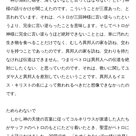
様の語りかけが聞こえたのです。こういうことが三度あった、と
言われています。それは、ペトロが三回神様に言い逆らったとい
うより、完全に言い逆らったことを意味します。そしてペトロが
神様に完全に言い逆らうほど絶対できないこととは、単に汚れた
生き物を食べることだけでなく、むしろ異邦人の家を訪ね、交わ
りを持つことであったのです。異邦人の家を訪ね、交わりを持た
なければ伝道はできません。つまりペトロは異邦人への伝道を絶
対にしたくない、と思っていたのです。それは、救いに関してユ
ダヤ人と異邦人を差別していたということです。異邦人もイエ
ス・キリストの名によって救われるべきだと想像できなかったの
です。
ためらわないで
しかし神の天使の言葉に従ってコルネリウスが派遣した人たち
がヤッファのペトロのもとにたどり着いたとき、聖霊がペトロに
こう語りかけました。20節です。「ためらわないで一緒に出発し