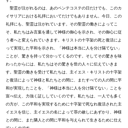
聖霊が注がれるのは、あのペンテコステの日だけでも、このカ
イサリアにおける礼拝においてだけでもありません。今日、この
礼拝にも、聖霊は注がれています。その聖霊の働きによってこ
そ、私たちはみ言葉を通して神様の御心を示され、その御心に従
う者へと変えられていきます。キリストの十字架の死と復活によ
って実現した平和を示され、「神様は本当に人を分け隔てない」
ことが、驚きを持って分かってくるのです。そしてその驚きを味
わったからには、私たちはその驚きを世の人々に伝えていきま
す。聖霊の働きを受けて私たちは、主イエス・キリストの十字架
と復活によって神様と私たちとの間に、またすべての人の間に平
和が実現したことを、「神様は本当に人を分け隔てない」ことを
宣べ伝え、力強く証ししていくのです。私たちは、一人でも多く
の方が、この平和を実現するために十字架で死なれ復活された主
イエスを信じ、主イエスの名によって罪の赦しにあずかり、神様
との間に、また隣人との間に平和を与えられて生きるために仕え
ていくのです。