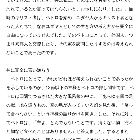
汚れているとか言ってはならないと、お示しになりました」。当
時のキリスト者は、ペトロを始め、ユダヤ人からキリスト者とな
った人たちで、なおユダヤ人としての生き方や考え方から完全に
自由になっていませんでした。そのペトロにとって、外国人、つ
まり異邦人と交際したり、その家を訪問したりするのは考えられ
ないことであったのです。
神に完全に言い逆らう
ペトロにとって、それがどれほど考えられないことであったか
を示しているのが、13節以下の神様とペトロの押し問答です。ペ
トロは四隅でつるされた大きな風呂敷の中に、「あらゆる四つ足
の獣、地を這うもの、空の鳥が入って」いる幻を見た後、「屠っ
て食べなさい」という神様の語りかけを聞きました。それに対し
てペトロは、「主よ、とんでもないことです。清くない物、汚れ
た物など食べたことはありません」と答えました。するとまた
「神が清めた物を、清くないなどと言ってはならない」という神