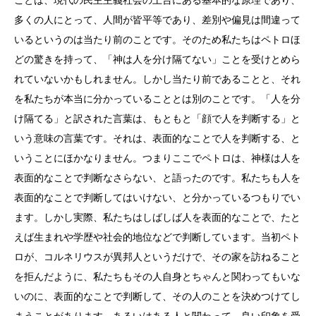
多くの人にとって、人間が皆平等であり、差別や偏見は間違って
いるというのは当たり前のことです。そのため私たちはペトロほ
どの驚きを持って、「神は人を分け隔てない」ことを受けとめら
れていないかもしれません。しかし当たり前であることと、それ
を私たちが本当に分かっていることとは別のことです。「人を分
け隔てる」と訳された言葉は、もともと「顔で人を判断する」と
いう意味の言葉です。それは、表面的なことで人を判断する、と
いうことにほかなりません。つまりここでペトロは、神様は人を
表面的なことで判断なさらない、と語ったのです。私たちも人を
表面的なことで判断してはいけない、と分かっているつもりでい
ます。しかし実際、私たちはしばしば人を表面的なことで、たと
えば生まれや学歴や社会的地位などで判断しています。当初ペト
ロが、コルネリウスが異邦人というだけで、その家を訪ねること
を拒んだように、私たちもその人自身とちゃんと関わってもいな
いのに、表面的なことで判断して、その人のことを決めつけてし
まうことがあります。あるいはある人と関わって、良い印象を受