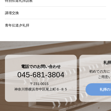
特別伝道礼拝説教
講壇交換
青年伝道夕礼拝
礼
電話でのお問い合わせ
初めての方に
045-681-3804
ご用意
〒231-0015
神奈川県横浜市中区尾上町６-８５
礼拝の