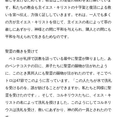
す。私たちの教会も主イエス・キリストの十字架と復活による救
いを宣べ伝え、力強く証ししていきます。それは、一人でも多く
の方が主イエス・キリストを信じて、主イエスの名によって罪の
赦しにあずかり、神様との間に平和を与えられ、隣人との間にも
平和を与えられて生きるためなのです。
聖霊の働きを受けて
ペトロが礼拝で説教を語っている最中に聖霊が降りました。あ
のペンテコステの日に、弟子たちに聖霊の賜物が注がれたよう
に、このとき異邦人にも聖霊の賜物が注がれたのです。そこでペ
トロは47節でこのように言っています。「この人たちが水で洗礼
を受けるのを、誰が妨げることができますか。私たちと同様に聖
霊を受けたのです」。そして、コルネリウスたちに、イエス・キ
リストの名によって洗礼を授けました。このようにしてコルネリ
ウスは洗礼を受け、救いにあずかり、神の民の一員とされたので
す。