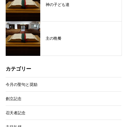
神の子ども達
主の晩餐
カテゴリー
今月の聖句と奨励
創立記念
召天者記念
主日礼拝