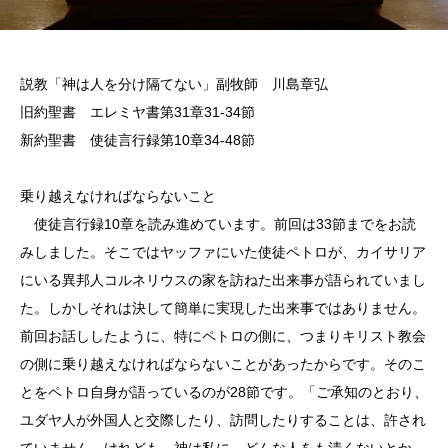
説教「神は人を分け隔てない」副牧師 川島章弘
旧約聖書 エレミヤ書第31章31-34節
新約聖書 使徒言行録第10章34-48節
乗り越えなければならないこと
使徒言行録10章を読み進めています。前回は33節までをお読
みしました。そこではヤッファにいた使徒ペトロが、カイサリア
にいる異邦人コルネリウスの家を訪ねた出来事が語られていまし
た。しかしそれは決して簡単に実現した出来事ではありません。
前回お話ししたように、特にペトロの側に、つまりキリスト教会
の側に乗り越えなければならないことがあったからです。そのこ
とをペトロ自身が語っているのが28節です。「ご承知のとおり、
ユダヤ人が外国人と交際したり、訪問したりすることは、許され
ていません。けれども、神は私に、どんな人をも清くないとか、