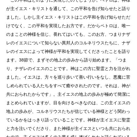
が主イエス・キリストを通して、この平和を告げ知らせたと語り
ました。しかし主イエス・キリストはこの平和を告げ知らせただ
けでなく、この平和を実現したお方です。だからペトロは、唯一
のまことの神様を信じ、畏れてはいても、このお方、つまりナザ
レのイエスについて知らない異邦人のコルネリウスたちに、ナザ
レのイエスによって神様が平和を実現してくださったことを語り
ます。38節で、まずその地上の歩みから語り始めます。「つま
り、ナザレのイエスのことです。神はこの方に聖霊と力を注がれ
ました。イエスは、方々を巡り歩いて善い行いをなし、悪魔に苦
しめられている人たちをすべて癒やされたのです。それは、神が
共におられたからです」。主イエスの地上の歩みが極めて簡潔に
まとめられていますが、目を向けるべきなのは、この主イエスの
地上の歩みが、コルネリウスたちが信じている神様とどう関わっ
ているかをはっきり語っていることです。神様が主イエスに聖霊
と力を注いでくださり、また神様が主イエスといつも共におられ
たので、主イエスは多くのみ業を成し遂げられたと語られている