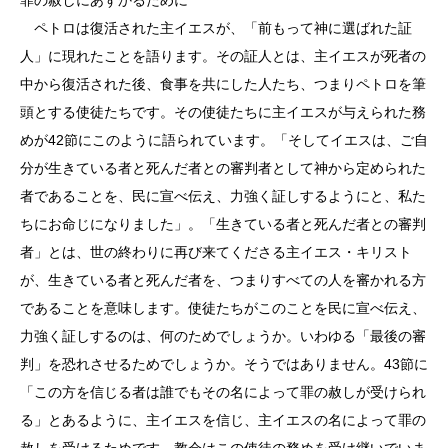
ペトロは復活された主イエスが、「前もって神に選ばれた証
人」に現れたことを語ります。その証人とは、主イエスが死者の
中から復活された後、食事を共にした人たち、つまりペトロを筆
頭とする使徒たちです。その使徒たちに主イエスが与えられた務
めが42節にこのように語られています。「そしてイエスは、ご自
分が生きている者と死んだ者との審判者として神から定められた
者であることを、民に宣べ伝え、力強く証しするようにと、私た
ちにお命じになりました」。「生きている者と死んだ者との審判
者」とは、世の終わりに再び来てくださる主イエス・キリスト
が、生きている者と死んだ者を、つまりすべての人を審かれる方
であることを意味します。使徒たちがこのことを民に宣べ伝え、
力強く証しするのは、何のためでしょうか。いわゆる「最後の審
判」を恐れさせるためでしょうか。そうではありません。43節に
「この方を信じる者は誰でもその名によって罪の赦しが受けられ
る」とあるように、主イエスを信じ、主イエスの名によって罪の
赦しを受けるためです。教会はこの使徒の務めを受け継いでいま