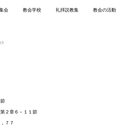
無にして
集会
教会学校
礼拝説教集
教会の活動
て
19
キリスト教Q&A
礼拝のしおり
教会員の紹介
会堂開放
０節
紙 第２章６－１１節
７，７７