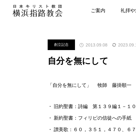
メッセージ
創立記念
自分を
ご案内
礼拝や
指路教会について
キリスト教につい
2013.09.08
2023.09.
創立記念
教会の歴史
はじめの一歩
自分を無にして
牧師・副牧師より
キリスト教用語集
写真で見る指路教会
教会の本棚
「自分を無にして」 牧師 藤掛順一
聖書とヘボン
聖書が教える幸せ
・ 旧約聖書：詩編 第１３９編１－１
・ 新約聖書：フィリピの信徒への手
・ 讃美歌：６０，３５１，４７０、６