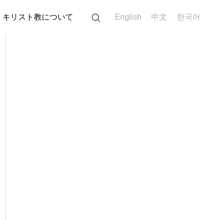
キリスト教について
English
中文
한국어