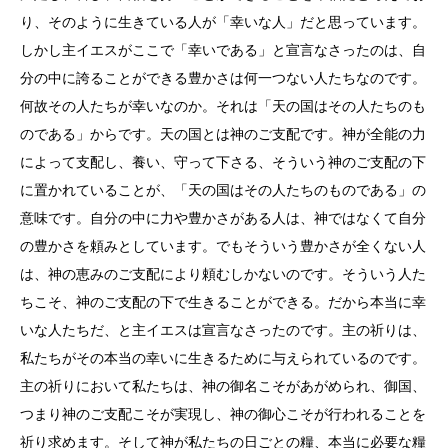
り、そのように生きている人が「幸いな人」だと思っています。
しかし主イエスがここで「幸いである」と宣言なさったのは、自
分の中に誇ることができる豊かさは何一つない人たちなのです。
何故その人たちが幸いなのか。それは「天の国はその人たちのも
のである」からです。天の国とは神のご支配です。神が全能の力
によって支配し、養い、守って下さる、そういう神のご支配の下
に置かれていることが、「天の国はその人たちのものである」の
意味です。自分の中に力や豊かさがある人は、神ではなくて自分
の豊かさを頼みとしています。でもそういう豊かさが全くない人
は、神の恵みのご支配により頼むしかないのです。そういう人た
ちこそ、神のご支配の下で生きることができる。だから本当に幸
いな人たちだ、と主イエスは宣言なさったのです。主の祈りは、
私たちがその本当の幸いに生きるために与えられているのです。
主の祈りにおいて私たちは、神の御名こそがあがめられ、御国、
つまり神のご支配こそが実現し、神の御心こそが行われることを
祈り求めます。そして神が私たちの日ごとの糧、本当に必要な糧