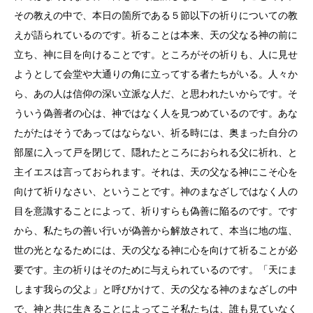
その教えの中で、本日の箇所である５節以下の祈りについての教
えが語られているのです。祈ることは本来、天の父なる神の前に
立ち、神に目を向けることです。ところがその祈りも、人に見せ
ようとして会堂や大通りの角に立ってする者たちがいる。人々か
ら、あの人は信仰の深い立派な人だ、と思われたいからです。そ
ういう偽善者の心は、神ではなく人を見つめているのです。あな
たがたはそうであってはならない、祈る時には、奥まった自分の
部屋に入って戸を閉じて、隠れたところにおられる父に祈れ、と
主イエスは言っておられます。それは、天の父なる神にこそ心を
向けて祈りなさい、ということです。神のまなざしではなく人の
目を意識することによって、祈りすらも偽善に陥るのです。です
から、私たちの善い行いが偽善から解放されて、本当に地の塩、
世の光となるためには、天の父なる神に心を向けて祈ることが必
要です。主の祈りはそのために与えられているのです。「天にま
します我らの父よ」と呼びかけて、天の父なる神のまなざしの中
で、神と共に生きることによってこそ私たちは、誰も見ていなく