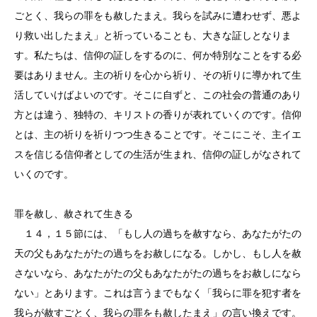
ごとく、我らの罪をも赦したまえ。我らを試みに遭わせず、悪よ
り救い出したまえ」と祈っていることも、大きな証しとなりま
す。私たちは、信仰の証しをするのに、何か特別なことをする必
要はありません。主の祈りを心から祈り、その祈りに導かれて生
活していけばよいのです。そこに自ずと、この社会の普通のあり
方とは違う、独特の、キリストの香りが表れていくのです。信仰
とは、主の祈りを祈りつつ生きることです。そこにこそ、主イエ
スを信じる信仰者としての生活が生まれ、信仰の証しがなされて
いくのです。
罪を赦し、赦されて生きる
１４，１５節には、「もし人の過ちを赦すなら、あなたがたの
天の父もあなたがたの過ちをお赦しになる。しかし、もし人を赦
さないなら、あなたがたの父もあなたがたの過ちをお赦しになら
ない」とあります。これは言うまでもなく「我らに罪を犯す者を
我らが赦すごとく、我らの罪をも赦したまえ」の言い換えです。