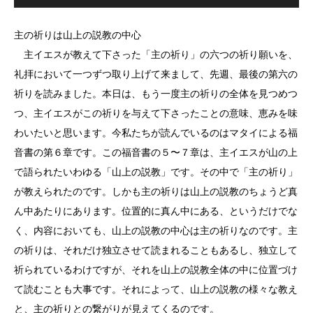
プ
レ
ー
ヤ
主の祈りは山上の説教の中心
ー
主イエスが教えて下さった「主の祈り」の六つの祈り願いを、
礼拝において一つずつ取り上げて来まして、先週、最後の第六の
祈りを読みました。本日は、もう一度主の祈りの全体を見つめつ
つ、主イエスがこの祈りを与えて下さったことの意味、恵みを味
わいたいと思います。今私たちが読んでいるのはマタイによる福
音書の第６章です。この福音書の５〜７章は、主イエスが山の上
で語られたいわゆる「山上の説教」です。その中で「主の祈り」
が教えられたのです。しかも主の祈りは山上の説教のちょうど真
ん中あたりにあります。位置的に真ん中にある、というだけでな
く、内容においても、山上の説教の中心は主の祈りなのです。主
の祈りは、それだけ独立させて読まれることもあるし、独立して
祈られているわけですが、それを山上の説教全体の中に位置づけ
て読むことも大事です。それによって、山上の説教の様々な教え
と、主の祈りとの繋がりが見えてくるのです。