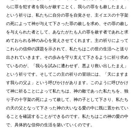
らに罪を犯す者を我らが赦すことく、我らの罪をも赦したまえ」
という祈りは、私たちに自分の罪を自覚させ、主イエスの十字架
の死によって神が与えて下さった罪の赦しを求め、その罪の赦し
を与えられた者として、あなたがたも人の罪を赦す者であれと求
めておられる神のみ心を覚えさせてくれます。主の祈りによって
これらの信仰の課題を示されて、私たちはこの世の生活へと送り
出されていきます。その歩みを守り支えて下さるように祈り求め
ているのが、「我らを試みに遭わせず、悪より救い出したまえ」
という祈りです。そしてこの主の祈りの冒頭には、「天にますま
す我らの父よ」という呼びかけがあります。このように呼びかけ
て神に祈ることによって私たちは、神の敵であった私たちを、独
り子の十字架の死によって赦して、神の子として下さり、私たち
の天の父となって下さった神の大いなる愛の中に既に置かれてい
ることを確認することができるのです。私たちはこの神の愛の中
で、具体的な信仰の生活を築いていくのです。