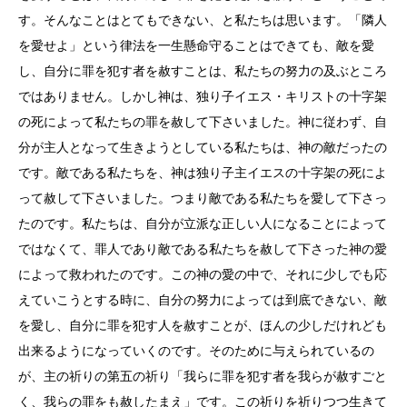
す。そんなことはとてもできない、と私たちは思います。「隣人
を愛せよ」という律法を一生懸命守ることはできても、敵を愛
し、自分に罪を犯す者を赦すことは、私たちの努力の及ぶところ
ではありません。しかし神は、独り子イエス・キリストの十字架
の死によって私たちの罪を赦して下さいました。神に従わず、自
分が主人となって生きようとしている私たちは、神の敵だったの
です。敵である私たちを、神は独り子主イエスの十字架の死によ
って赦して下さいました。つまり敵である私たちを愛して下さっ
たのです。私たちは、自分が立派な正しい人になることによって
ではなくて、罪人であり敵である私たちを赦して下さった神の愛
によって救われたのです。この神の愛の中で、それに少しでも応
えていこうとする時に、自分の努力によっては到底できない、敵
を愛し、自分に罪を犯す人を赦すことが、ほんの少しだけれども
出来るようになっていくのです。そのために与えられているの
が、主の祈りの第五の祈り「我らに罪を犯す者を我らが赦すごと
く、我らの罪をも赦したまえ」です。この祈りを祈りつつ生きて