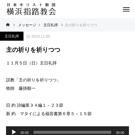
メッセージ
主日礼拝
主の祈りを祈りつつ
主日礼拝
2023.11.05
主の祈りを祈りつつ
１１月５日（日）主日礼拝
説教「主の祈りを祈りつつ」
牧師 藤掛順一
旧 約 詩編第３４編１－２３節
新 約 マタイによる福音書第６章５－１５節
音
声
00:00
00:00