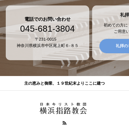
礼
電話でのお問い合わせ
初めての方に
045-681-3804
ご用意
〒231-0015
神奈川県横浜市中区尾上町６-８５
礼拝の
主の恵みと御業、１９世紀末よりここに建つ