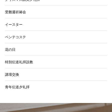
受難週祈祷会
イースター
ペンテコステ
花の日
特別伝道礼拝説教
講壇交換
青年伝道夕礼拝