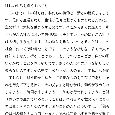
証しの生活を導く主の祈り
このように主の祈りは、私たちの信仰と生活との橋渡しをしま
す。信仰が生活となり、生活が信仰に基づくものとなるために、
主の祈りは大切な働きをするのです。そこからさらに進んで、私
たちがこの社会において信仰の証しをしていくためにもこの祈り
は大切な働きをします。主の祈りを祈りつつ生きることは、この
社会においては独特なことです。このような祈りを、多くの人々
は知りません。祈ることはあっても、そのほとんどは、自分の願
いがかなうことを願う祈りです。多くの人はそのような祈りしか
知らないのです。その中で、私たちが、天の父として私たちを愛
しておられ、願う前から私たちに必要なものをご存じであり、そ
れを与えて下さる神に「天の父よ」と呼びかけ、御名が崇められ
ますように、御国が来ますように、御心が行われますようにと祈
り願いつつ生きているということは、それ自体が世の人々にとっ
ては驚くべきことなのです。また自分のことについては、「我ら
の日用の糧を今日も与えたまえ。我らに罪を犯す者を我らが赦す