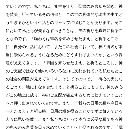
ていくのです。私たちは、礼拝を守り、聖書のみ言葉を聞き、神
を賛美し祈っているその信仰と、この世の具体的な現実の中でど
う生きるかという生活とのギャップに悩むことがあります。そこ
において私たちが先ずなすべきことは、主の祈りを真剣に祈るこ
となのです。「願わくは御名を崇めさせたまえ」と祈るところ
に、自分の生活において、またこの社会において、神の御名が本
当に崇められるようになるためにどうすればよいのか、という課
題が見えてきます。「御国を来らせたまえ」と祈るところに、神
のご支配ではなく他のいろいろな力に支配されている私たちとこ
の社会の問題が見えてきます。そしてその中で、「御心の天にな
るごとく、地にもなさせたまえ」と祈ることによって、神のみ心
がこの地上に成り、神のご支配が確立するために仕えていくこと
へと押し出されていくのです。また、「我らの日用の糧を今日も
与えたまえ」と祈る時、日用の糧を得ることがでずに飢えている
人々に思いを致し、また私たちにとって本当に必要な糧である神
の恵みのみ言葉を日々求めていくことへと促されるのです。「我