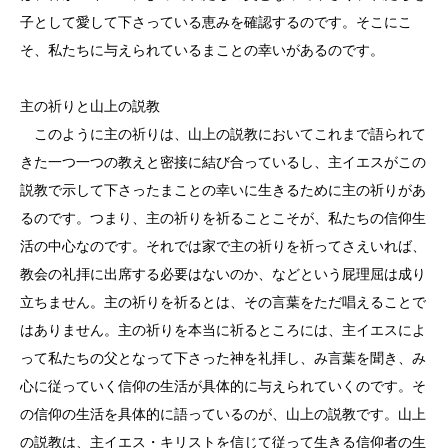
子として愛して下さっている恵みを確認するのです。そこにこ
そ、私たちに与えられているまことの幸いがあるのです。
主の祈りと山上の説教
このように主の祈りは、山上の説教においてこれまで語られて
きた一つ一つの教えと密接に結び合っているし、主イエスがこの
説教で示して下さったまことの幸いに生きるために主の祈りがあ
るのです。つまり、主の祈りを祈ることこそが、私たちの信仰生
活の中心なのです。それでは家で主の祈りを祈ってさえいれば、
教会の礼拝に出席する必要はないのか、などという屁理屈は成り
立ちません。主の祈りを祈るとは、その言葉をただ唱えることで
はありません。主の祈りを本当に祈るところには、主イエスによ
って私たちの父となって下さった神を礼拝し、み言葉を聞き、み
心に従っていく信仰の生活が具体的に与えられていくのです。そ
の信仰の生活を具体的に語っているのが、山上の説教です。山上
の説教は、主イエス・キリストを信じて従って生きる信仰者の生