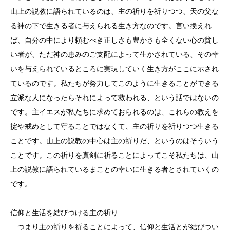
山上の説教に語られているのは、主の祈りを祈りつつ、天の父な
る神の下で生きる者に与えられる生き方なのです。言い換えれ
ば、自分の中により頼むべき正しさも豊かさも全くない心の貧し
い者が、ただ神の恵みのご支配によって生かされている、その幸
いを与えられているところに実現していく生き方がここに示され
ているのです。私たちが努力してこのように生きることができる
立派な人になったらそれによって救われる、という話ではないの
です。主イエスが私たちに求めておられるのは、これらの教えを
掟や戒めとして守ることではなくて、主の祈りを祈りつつ生きる
ことです。山上の説教の中心は主の祈りだ、というのはそういう
ことです。この祈りを真剣に祈ることによってこそ私たちは、山
上の説教に語られているまことの幸いに生きる者とされていくの
です。
信仰と生活を結びつける主の祈り
つまり主の祈りを祈ることによって、信仰と生活とが結びつい