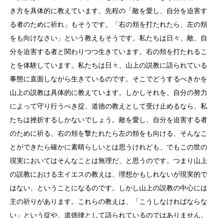
き方を具体的に教えています。先程の「敵を愛し、自分を迫害す
る者のために祈れ」もそうです。「右の頬を打たれたら、左の頬
をも向けなさい」という教えもそうです。私たちは日々、敵、自
分を迫害する者と関わりつつ生きています。右の頬を打たれるこ
とを体験しています。私たちは日々、山上の説教に語られている
事態に直面しながら生きているのです。そこでどうするべきかを
山上の説教は具体的に教えています。しかしそれを、自分の努力
によって守り行うべき掟、道徳の教えとして受け止めるなら、私
たちは挫折するしかないでしょう。敵を愛し、自分を迫害する者
のために祈る、右の頬を撃たれたら左の頬をも向ける、そんなこ
とができたら確かに素晴らしいとは思うけれども、でもこの世の
現実においてはそんなことは無理だ、と思うのです。つまり山上
の説教における主イエスの教えは、理想かもしれないが現実的で
はない、ということになるのです。しかし山上の説教の中心には
主の祈りがあります。これらの教えは、「こうしなければならな
い」という掟や、道徳律として語られているのではありません。