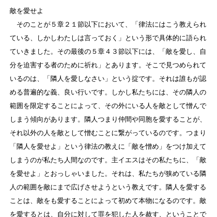
敵を愛せよ
そのことが５章２１節以下において、「律法にはこう教えられ
ている、しかしわたしは言っておく」という形で具体的に語られ
ていきました。その最後の５章４３節以下には、「敵を愛し、自
分を迫害する者のために祈れ」とあります。そこで見つめられて
いるのは、「隣人を愛しなさい」という掟です。それは誰もが認
める普遍的な義、良い行いです。しかし私たちには、その隣人の
範囲を限定することによって、その外にいる人を敵として憎んで
しまう傾向があります。隣人つまり仲間や同胞を愛することが、
それ以外の人を敵として憎むことに繋がっているのです。つまり
「隣人を愛せよ」という律法の教えに「敵を憎め」をつけ加えて
しまうのが私たち人間なのです。主イエスはその私たちに、「敵
を愛せよ」とおっしゃいました。それは、私たちが狭めている隣
人の範囲を敵にまで広げさせようという教えです。隣人を愛する
ことは、敵をも愛することによって初めて本物になるのです。敵
を愛するとは、自分に対して罪を犯した人を赦す、ということで