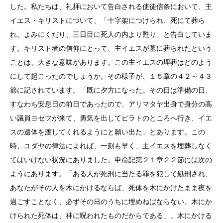
した。私たちは、礼拝において告白される使徒信条において、主
イエス・キリストについて、「十字架につけられ、死にて葬ら
れ、よみにくだり、三日目に死人の内より甦り」と告白していま
す。キリスト者の信仰にとって、主イエスが墓に葬られたという
ことは、大きな意味があります。この主イエスの埋葬はどのよう
にして起こったのでしょうか。その様子が、１５章の４２～４３
節に記されています。「既に夕方になった。その日は準備の日、
すなわち安息日の前日であったので、アリマタヤ出身で身分の高
い議員ヨセフが来て、勇気を出してピラトのところへ行き、イエ
スの遺体を渡してくれるようにと願い出た」とあります。この
時、ユダヤの律法によれば、一刻も早く、主イエスを埋葬しなく
てはいけない状況にありました。申命記第２１章２２節には次の
ようにあります。「ある人が死刑に当たる罪を犯して処刑され、
あなたがその人を木にかけるならば、死体を木にかけたまま夜を
過ごすことなく、必ずその日のうちに埋めねばならない。木にか
けられた死体は、神に呪われたものだからである」。木にかける