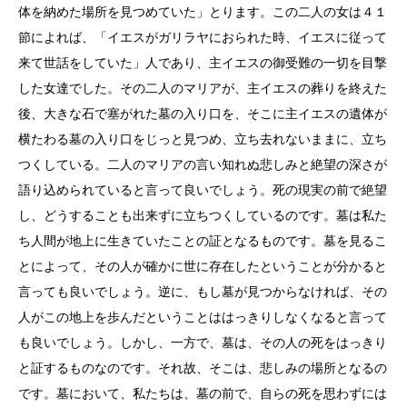
体を納めた場所を見つめていた」とります。この二人の女は４１
節によれば、「イエスがガリラヤにおられた時、イエスに従って
来て世話をしていた」人であり、主イエスの御受難の一切を目撃
した女達でした。その二人のマリアが、主イエスの葬りを終えた
後、大きな石で塞がれた墓の入り口を、そこに主イエスの遺体が
横たわる墓の入り口をじっと見つめ、立ち去れないままに、立ち
つくしている。二人のマリアの言い知れぬ悲しみと絶望の深さが
語り込められていると言って良いでしょう。死の現実の前で絶望
し、どうすることも出来ずに立ちつくしているのです。墓は私た
ち人間が地上に生きていたことの証となるものです。墓を見るこ
とによって、その人が確かに世に存在したということが分かると
言っても良いでしょう。逆に、もし墓が見つからなければ、その
人がこの地上を歩んだということははっきりしなくなると言って
も良いでしょう。しかし、一方で、墓は、その人の死をはっきり
と証するものなのです。それ故、そこは、悲しみの場所となるの
です。墓において、私たちは、墓の前で、自らの死を思わずには