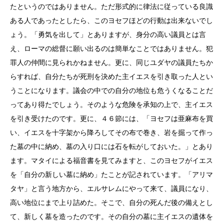
たというのではありません。ただ形式的に律法に従っている良識
ある人であったとしたら、このヨセフほどの行動は出来ないでし
ょう。「勇気を出して」とありますが、身分の高い議員とは言
え、ローマの総督に願い出るのは簡単なことではありません。犯
罪人の仲間に見られかねません。更に、同じユダヤの議員たちか
らすれば、自分たちが死刑を決めた主イエスを引き取った人とい
うことになります。議会の中での自分の地位も危うくなることだ
ってあり得たでしょう。そのような危険を承知の上で、主イエス
を引き受けたのです。更に、４６節には、「ヨセフは亜麻布を買
い、イエスを十字架から降ろしてその布で巻き、岩を掘って作っ
た墓の中に納め、墓の入り口には石を転がしておいた。」とあり
ます。マタイによる福音書を見てみますと、このヨセフがイエス
を「自分の新しい墓に納め」たことが記されています。「アリマ
タヤ」と言う地方から、エルサレムにやって来て、議員になり、
高い地位にまで上り詰めた。そこで、自分の死んだ後の備えとし
て、新しく墓を造ったのです。その自分の墓に主イエスの遺体を