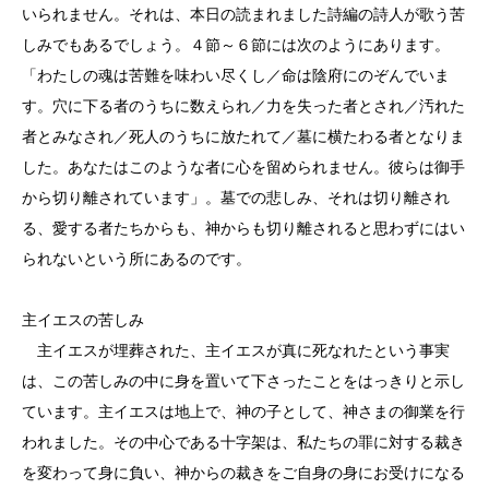
いられません。それは、本日の読まれました詩編の詩人が歌う苦
しみでもあるでしょう。４節～６節には次のようにあります。
「わたしの魂は苦難を味わい尽くし／命は陰府にのぞんでいま
す。穴に下る者のうちに数えられ／力を失った者とされ／汚れた
者とみなされ／死人のうちに放たれて／墓に横たわる者となりま
した。あなたはこのような者に心を留められません。彼らは御手
から切り離されています」。墓での悲しみ、それは切り離され
る、愛する者たちからも、神からも切り離されると思わずにはい
られないという所にあるのです。
主イエスの苦しみ
主イエスが埋葬された、主イエスが真に死なれたという事実
は、この苦しみの中に身を置いて下さったことをはっきりと示し
ています。主イエスは地上で、神の子として、神さまの御業を行
われました。その中心である十字架は、私たちの罪に対する裁き
を変わって身に負い、神からの裁きをご自身の身にお受けになる