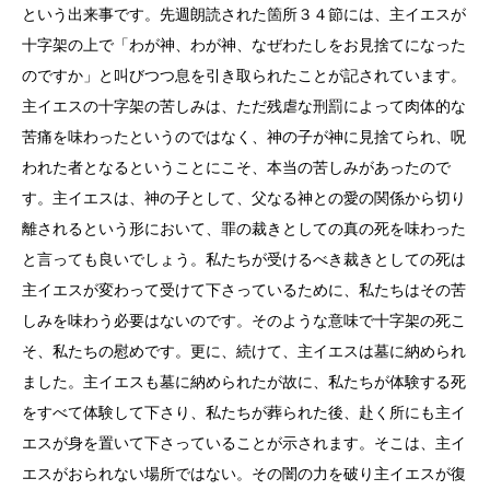
という出来事です。先週朗読された箇所３４節には、主イエスが
十字架の上で「わが神、わが神、なぜわたしをお見捨てになった
のですか」と叫びつつ息を引き取られたことが記されています。
主イエスの十字架の苦しみは、ただ残虐な刑罰によって肉体的な
苦痛を味わったというのではなく、神の子が神に見捨てられ、呪
われた者となるということにこそ、本当の苦しみがあったので
す。主イエスは、神の子として、父なる神との愛の関係から切り
離されるという形において、罪の裁きとしての真の死を味わった
と言っても良いでしょう。私たちが受けるべき裁きとしての死は
主イエスが変わって受けて下さっているために、私たちはその苦
しみを味わう必要はないのです。そのような意味で十字架の死こ
そ、私たちの慰めです。更に、続けて、主イエスは墓に納められ
ました。主イエスも墓に納められたが故に、私たちが体験する死
をすべて体験して下さり、私たちが葬られた後、赴く所にも主イ
エスが身を置いて下さっていることが示されます。そこは、主イ
エスがおられない場所ではない。その闇の力を破り主イエスが復