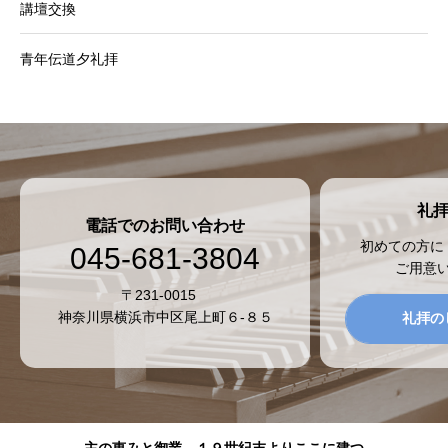
講壇交換
青年伝道夕礼拝
礼
電話でのお問い合わせ
初めての方に
045-681-3804
ご用意
〒231-0015
神奈川県横浜市中区尾上町６-８５
礼拝の