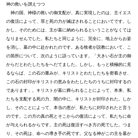
神の救いを讃えつつ
神の国、神様の救いの御支配が、真に実現したのは、主イエス
の復活によって、罪と死の力が滅ぼされることにおいてです。し
かし、そのためには、主が墓に納められるということがなくては
なりませんでした。私たちと同じように、完全に、地上からお姿
を消し、墓の中に赴かれたのです。ある牧者が説教において、こ
の箇所について、次のように語っています。「大きい石が主の御
からだとわたしたちをへだてました。しかし、もっと積極的に見
るならば、この石の重みが、キリストとわたしたちを密着させ、
この石の封印がキリストの恵みをわたしたちのうちに封印するの
であります」。キリストが墓に葬られることによって、本来、私
たちを支配する死の力、闇の中に、キリストが封印された。しか
し、そのことによって、本当の恵が、私たちに封印されたと言う
のです。この方の真の死とそこからの復活によって、私たちに命
が与えられるからです。主の死は復活すべき方の死でした。つま
り、その死は、命への導き手の死です。父なる神がこの主を墓か