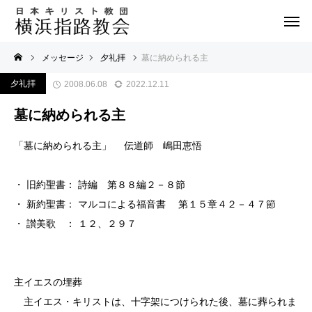
メッセージ
夕礼拝
墓に納められる主
夕礼拝
2008.06.08
2022.12.11
墓に納められる主
「墓に納められる主」 伝道師 嶋田恵悟
・ 旧約聖書： 詩編 第８８編２－８節
・ 新約聖書： マルコによる福音書 第１５章４２－４７節
・ 讃美歌 ： １２、２９７
主イエスの埋葬
主イエス・キリストは、十字架につけられた後、墓に葬られま