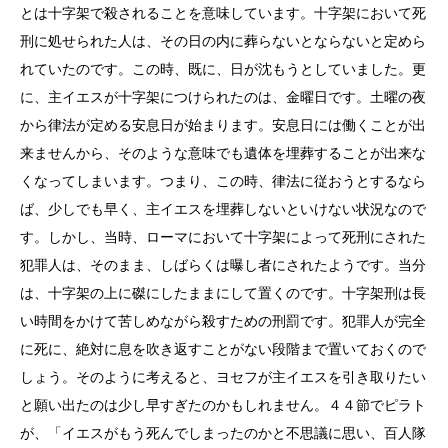
とは十字架で殺されることを意味しています。十字架において死
刑に処せられた人は、その日の内に葬らないとならないと定めら
れていたのです。この時、既に、日が沈もうとしていました。更
に、主イエスが十字架につけられたのは、金曜日です。土曜の夜
から律法が定める安息日が始まります。安息日には働くことが出
来ませんから、そのような意味でも遺体を埋葬することが出来な
くなってしまいます。つまり、この時、律法に従おうとするなら
ば、少しでも早く、主イエスを埋葬しないといけない状況なので
す。しかし、当時、ローマにおいて十字架によって死刑にされた
犯罪人は、そのまま、しばらくは曝し者にされたようです。当分
は、十字架の上に磔にしたままにして置くのです。十字架刑は長
い時間をかけて苦しめながら殺すための刑罰です。犯罪人が完全
に死に、絶対に息を吹き返すことがない段階まで置いておくので
しょう。そのように考えると、ヨセフが主イエスを引き取りたい
と願い出たのは少し早すぎたのかもしれません。４４節でピラト
が、「イエスがもう死んでしまったのかと不思議に思い、百人隊