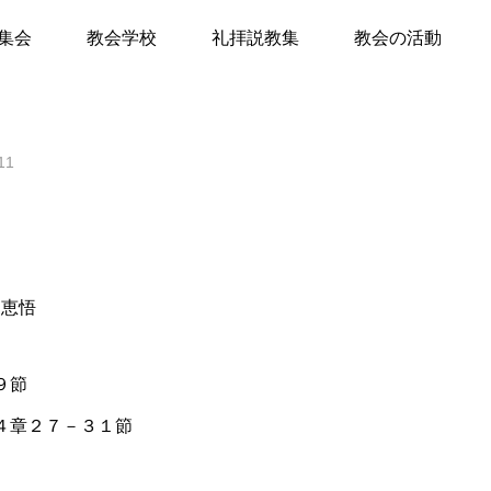
にある救い
集会
教会学校
礼拝説教集
教会の活動
て
11
キリスト教Q&A
礼拝のしおり
教会員の紹介
会堂開放
田恵悟
９節
１４章２７－３１節