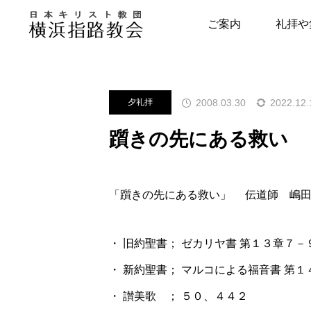
メッセージ
夕礼拝
躓きの先
ご案内
礼拝や
指路教会について
キリスト教につい
2008.03.30
2022.12.
夕礼拝
教会の歴史
はじめの一歩
躓きの先にある救い
牧師・副牧師より
キリスト教用語集
写真で見る指路教会
教会の本棚
「躓きの先にある救い」 伝道師 嶋
聖書とヘボン
聖書が教える幸せ
・ 旧約聖書； ゼカリヤ書 第１３章７－
・ 新約聖書； マルコによる福音書 第
・ 讃美歌 ； ５０、４４２