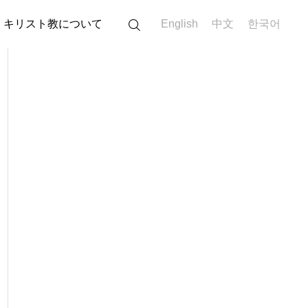
キリスト教について
English
中文
한국어