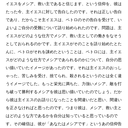
イエスをメシア、救い主であると信じます、という信仰を、彼は
たった今、主イエスに対して告白したのです。それは正しい告白
であり、だからこそ主イエスは、ペトロのその告白を受けて、い
よいよご自分の受難について語り始められたのです。問題は、主
イエスがどのような仕方でメシア、救い主としての働きをなそう
としておられるのかです。主イエスがそのことを語り始めたとた
んに、ペトロがそれを諌めたということは、ペトロには、主イエ
スがどのような仕方でメシアであられるのかについて、自分の思
い描いていたイメージがあったのです。それは主イエスのおっし
ゃった、苦しみを受け、捨てられ、殺されるというのとは全く違
うイメージでした。もっと栄光に満ちた、力強いメシア、敵を打
ち破って勝利するメシアを彼は思い描いていたのでしょう。だか
ら彼は主イエスのお語りになったことを間違いだと思い、間違い
を正さなければと思ったのです。つまり彼は、メシア、救い主と
はどのような方であるかを自分は知っていると思っているので
す。その確信は、彼が「あなたはメシアです」というあの信仰告