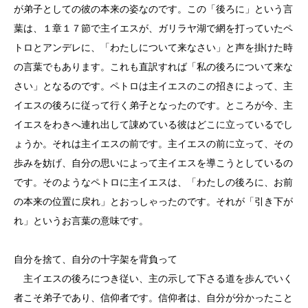
が弟子としての彼の本来の姿なのです。この「後ろに」という言
葉は、１章１７節で主イエスが、ガリラヤ湖で網を打っていたペ
トロとアンデレに、「わたしについて来なさい」と声を掛けた時
の言葉でもあります。これも直訳すれば「私の後ろについて来な
さい」となるのです。ペトロは主イエスのこの招きによって、主
イエスの後ろに従って行く弟子となったのです。ところが今、主
イエスをわきへ連れ出して諌めている彼はどこに立っているでし
ょうか。それは主イエスの前です。主イエスの前に立って、その
歩みを妨げ、自分の思いによって主イエスを導こうとしているの
です。そのようなペトロに主イエスは、「わたしの後ろに、お前
の本来の位置に戻れ」とおっしゃったのです。それが「引き下が
れ」というお言葉の意味です。
自分を捨て、自分の十字架を背負って
主イエスの後ろにつき従い、主の示して下さる道を歩んでいく
者こそ弟子であり、信仰者です。信仰者は、自分が分かったこと