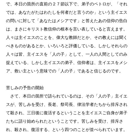
で、本日の箇所の直前の２７節以下で、弟子のペトロが、「それ
では、あなたがたはわたしを何者だと言うのか」という主イエス
の問いに対して「あなたはメシアです」と答えたあの信仰の告白
は、まさにキリスト教信仰の根本を言い表していると言えます。
人々は主イエスのことを、偉大な教師だとか、その教えには聞く
べきものがあるとか、いろいろと評価している、しかしそれらの
人々は皆、主イエスを「人の子」として、一人の人間としてのみ
捉えている、しかし主イエスの弟子、信仰者は、主イエスをメシ
ア、救い主という意味での「人の子」であると信じるのです。
苦しみの予告の開始
さて、本日の箇所で語られているのは、その「人の子」主イエ
スが、苦しみを受け、長老、祭司長、律法学者たちから排斥され
て殺され、三日後に復活するということを主イエスご自身が弟子
たちに語り始められたということです。苦しみを受け、排斥さ
れ、殺され、復活する、という四つのことが並べられています。