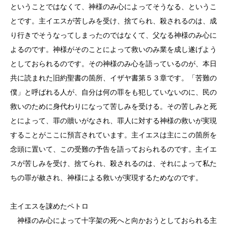
ということではなくて、神様のみ心によってそうなる、というこ
とです。主イエスが苦しみを受け、捨てられ、殺されるのは、成
り行きでそうなってしまったのではなくて、父なる神様のみ心に
よるのです。神様がそのことによって救いのみ業を成し遂げよう
としておられるのです。その神様のみ心を語っているのが、本日
共に読まれた旧約聖書の箇所、イザヤ書第５３章です。「苦難の
僕」と呼ばれる人が、自分は何の罪をも犯していないのに、民の
救いのために身代わりになって苦しみを受ける。その苦しみと死
とによって、罪の贖いがなされ、罪人に対する神様の救いが実現
することがここに預言されています。主イエスは主にこの箇所を
念頭に置いて、この受難の予告を語っておられるのです。主イエ
スが苦しみを受け、捨てられ、殺されるのは、それによって私た
ちの罪が赦され、神様による救いが実現するためなのです。
主イエスを諌めたペトロ
神様のみ心によって十字架の死へと向かおうとしておられる主