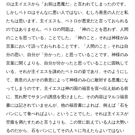
ロは主イエスから「お前は悪魔だ」と言われてしまったのです。
しかしペトロはそんなに悪い人ではない、むしろ善意の人だと私
たちは思います。主イエスも、ペトロが悪党だと言っておられる
のではありません。ペトロの問題は、「神のことを思わず、人間
のことを思っている」ことでした。「神のこと」それは神様がみ
言葉において語っておられることです。「人間のこと」それは自
分の思い、自分が「分かった」と思っていることです。神様のみ
言葉に聞くよりも、自分が分かったと思っていることに固執して
いる、それが主イエスを諌めたペトロの姿であり、そのようにし
て、善意の人がその善意によって神様のみ心に敵対する悪魔にな
ってしまうのです。主イエスは神の国の福音を宣べ伝え始める前
に、荒れ野でサタンの誘惑を受けました。その内容はマルコ福音
書には記されていませんが、他の福音書によれば、例えば「石を
パンにして食べればよい」ということでした。それは主イエスが
空腹を満たすためと言うよりも、この世に飢えている人は大勢い
るのだから、石をパンにしてその人々に与えたらよいではない