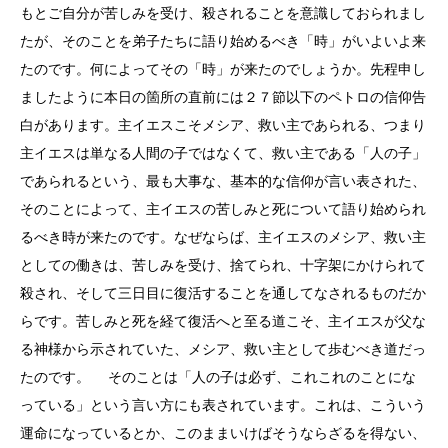
もとご自分が苦しみを受け、殺されることを意識しておられまし
たが、そのことを弟子たちに語り始めるべき「時」がいよいよ来
たのです。何によってその「時」が来たのでしょうか。先程申し
ましたように本日の箇所の直前には２７節以下のペトロの信仰告
白があります。主イエスこそメシア、救い主であられる、つまり
主イエスは単なる人間の子ではなくて、救い主である「人の子」
であられるという、最も大事な、基本的な信仰が言い表された、
そのことによって、主イエスの苦しみと死について語り始められ
るべき時が来たのです。なぜならば、主イエスのメシア、救い主
としての働きは、苦しみを受け、捨てられ、十字架にかけられて
殺され、そして三日目に復活することを通してなされるものだか
らです。苦しみと死を経て復活へと至る道こそ、主イエスが父な
る神様から示されていた、メシア、救い主として歩むべき道だっ
たのです。 そのことは「人の子は必ず、これこれのことにな
っている」という言い方にも表されています。これは、こういう
運命になっているとか、このままいけばそうならざるを得ない、