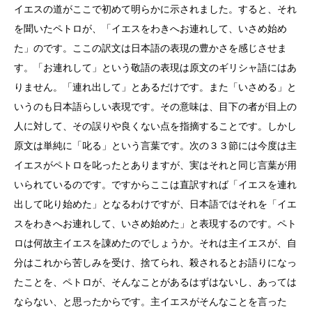
イエスの道がここで初めて明らかに示されました。すると、それ
を聞いたペトロが、「イエスをわきへお連れして、いさめ始め
た」のです。ここの訳文は日本語の表現の豊かさを感じさせま
す。「お連れして」という敬語の表現は原文のギリシャ語にはあ
りません。「連れ出して」とあるだけです。また「いさめる」と
いうのも日本語らしい表現です。その意味は、目下の者が目上の
人に対して、その誤りや良くない点を指摘することです。しかし
原文は単純に「叱る」という言葉です。次の３３節には今度は主
イエスがペトロを叱ったとありますが、実はそれと同じ言葉が用
いられているのです。ですからここは直訳すれば「イエスを連れ
出して叱り始めた」となるわけですが、日本語ではそれを「イエ
スをわきへお連れして、いさめ始めた」と表現するのです。ペト
ロは何故主イエスを諌めたのでしょうか。それは主イエスが、自
分はこれから苦しみを受け、捨てられ、殺されるとお語りになっ
たことを、ペトロが、そんなことがあるはずはないし、あっては
ならない、と思ったからです。主イエスがそんなことを言った