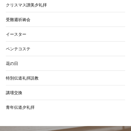
クリスマス讃美夕礼拝
受難週祈祷会
イースター
ペンテコステ
花の日
特別伝道礼拝説教
講壇交換
青年伝道夕礼拝