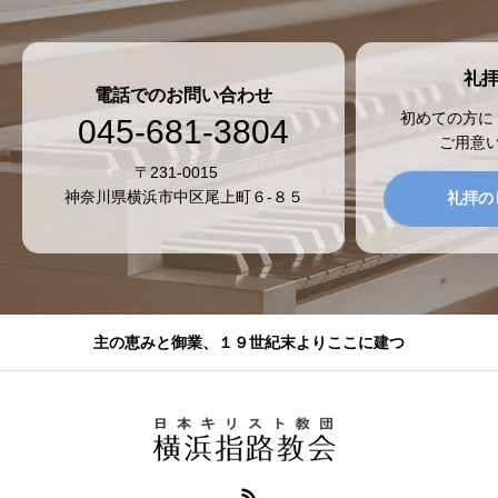
礼
電話でのお問い合わせ
初めての方に
045-681-3804
ご用意
〒231-0015
神奈川県横浜市中区尾上町６-８５
礼拝の
主の恵みと御業、１９世紀末よりここに建つ