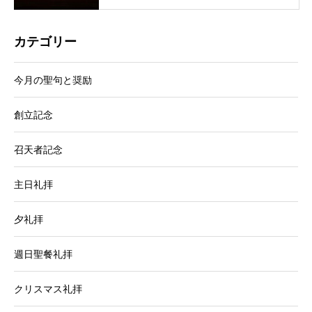
カテゴリー
今月の聖句と奨励
創立記念
召天者記念
主日礼拝
夕礼拝
週日聖餐礼拝
クリスマス礼拝