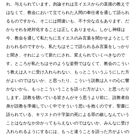
れ、与えられています。勿論それは主イエスからの直接の教えで
はなくて、教会において立てられた人間の奉仕者を通して語られ
るものですから、そこには間違いも、不十分な点もあります。だ
からそれを絶対化することは正しくありません。しかし神様は
今、教会を通して私たちに主イエスのみ言葉を聞かせようとして
おられるのですから、私たちはそこで語られるみ言葉をしっかり
と聞き、それによって新たにされ、変えられていくべきなので
す。ところが私たちはそのような姿勢ではなくて、教会のこうい
う教えは人々に受け入れられない、もっとこういうふうにした方
がよいのではないか、と思ったり、こういう説教は人々の心に響
かないから、もっとこういうことを語った方がよい、と思ったり
します。説教を聴いている皆さんがそう思うより前に、説教者自
身が説教を準備していく中でそういう思いを抱くのです。聖書に
語られている、キリストの十字架の死による罪の赦しなんていう
ことはなかなか分かってもらえないのではないか、みんなに受け
入れられるようにするには、もっと違うことを語った方がよいの