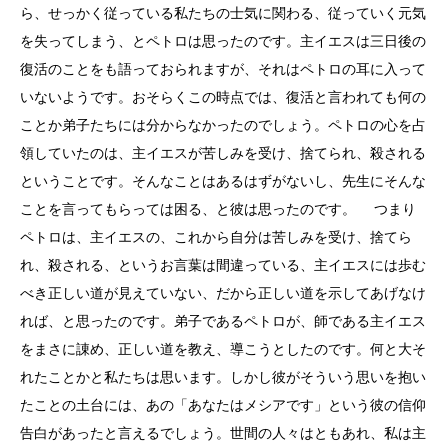
ら、せっかく従っている私たちの士気に関わる、従っていく元気
を失ってしまう、とペトロは思ったのです。主イエスは三日後の
復活のことをも語っておられますが、それはペトロの耳に入って
いないようです。おそらくこの時点では、復活と言われても何の
ことか弟子たちには分からなかったのでしょう。ペトロの心を占
領していたのは、主イエスが苦しみを受け、捨てられ、殺される
ということです。そんなことはあるはずがないし、先生にそんな
ことを言ってもらっては困る、と彼は思ったのです。 つまり
ペトロは、主イエスの、これから自分は苦しみを受け、捨てら
れ、殺される、というお言葉は間違っている、主イエスには歩む
べき正しい道が見えていない、だから正しい道を示してあげなけ
れば、と思ったのです。弟子であるペトロが、師である主イエス
をまさに諌め、正しい道を教え、導こうとしたのです。何と大そ
れたことかと私たちは思います。しかし彼がそういう思いを抱い
たことの土台には、あの「あなたはメシアです」という彼の信仰
告白があったと言えるでしょう。世間の人々はともあれ、私は主