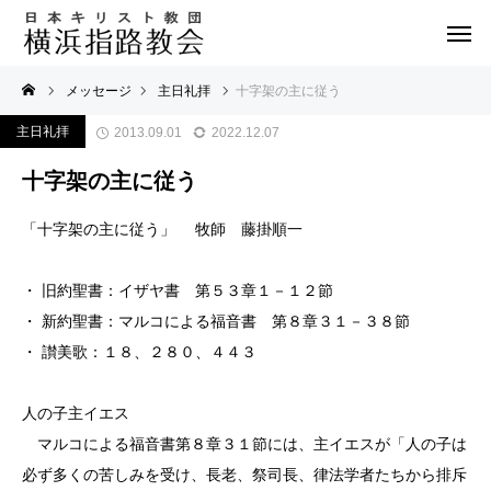
メッセージ
主日礼拝
十字架の主に従う
主日礼拝
2013.09.01
2022.12.07
十字架の主に従う
「十字架の主に従う」 牧師 藤掛順一
・ 旧約聖書：イザヤ書 第５３章１－１２節
・ 新約聖書：マルコによる福音書 第８章３１－３８節
・ 讃美歌：１８、２８０、４４３
人の子主イエス
マルコによる福音書第８章３１節には、主イエスが「人の子は
必ず多くの苦しみを受け、長老、祭司長、律法学者たちから排斥