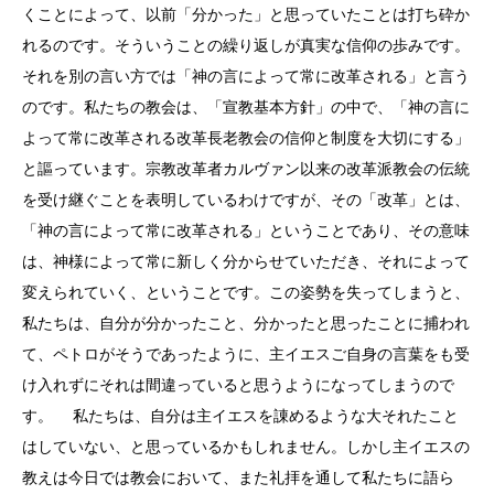
くことによって、以前「分かった」と思っていたことは打ち砕か
れるのです。そういうことの繰り返しが真実な信仰の歩みです。
それを別の言い方では「神の言によって常に改革される」と言う
のです。私たちの教会は、「宣教基本方針」の中で、「神の言に
よって常に改革される改革長老教会の信仰と制度を大切にする」
と謳っています。宗教改革者カルヴァン以来の改革派教会の伝統
を受け継ぐことを表明しているわけですが、その「改革」とは、
「神の言によって常に改革される」ということであり、その意味
は、神様によって常に新しく分からせていただき、それによって
変えられていく、ということです。この姿勢を失ってしまうと、
私たちは、自分が分かったこと、分かったと思ったことに捕われ
て、ペトロがそうであったように、主イエスご自身の言葉をも受
け入れずにそれは間違っていると思うようになってしまうので
す。 私たちは、自分は主イエスを諌めるような大それたこと
はしていない、と思っているかもしれません。しかし主イエスの
教えは今日では教会において、また礼拝を通して私たちに語ら