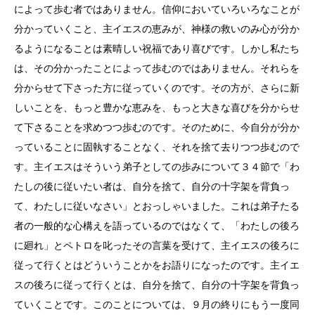
によって歩む者ではありません。信仰においていろいろなことが
分かっていくこと、主イエスの恵みが、神様の救いのみ心が分か
るようになることは素晴しい祝福であり喜びです。しかし私たち
は、その分かったことによって歩むのではありません。それらを
分からせて下さった方に従っていくのです。その方が、さらに新
しいことを、もっと豊かな恵みを、もっと大きな喜びを分からせ
て下さることを求めつつ歩むのです。そのために、今自分が分か
っていることに固執することなく、それを捨て去りつつ歩むので
す。主イエスはそういう弟子としての歩みについて３４節で「わ
たしの後に従いたい者は、自分を捨て、自分の十字架を背負っ
て、わたしに従いなさい」とおっしゃいました。これは弟子たる
者の一般的な心構えを語っているのではなくて、「わたしの後ろ
に廻れ」とペトロを叱ったその言葉を受けて、主イエスの後ろに
従って行くとはどういうことかをお語りになったのです。主イエ
スの後ろに従って行くとは、自分を捨て、自分の十字架を背負っ
ていくことです。このことについては、９月の終りにもう一度同