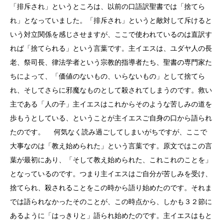
「排斥され」というところは、以前の口語訳聖書では「捨てら
れ」となっていました。「排斥され」というと敵対して斥けると
いう対立関係を感じさせますが、ここで使われているのは直訳す
れば「捨てられる」という言葉です。主イエスは、ユダヤ人の長
老、祭司長、律法学者という宗教的指導者たち、聖書の専門家た
ちによって、「価値のないもの、いらないもの」として捨てら
れ、そしてさらに邪魔なものとして殺されてしまうのです。救い
主である「人の子」主イエスはこれからそのような苦しみの道を
歩もうとしている、ということが主イエスご自身の口から語られ
たのです。 何気なく読み過ごしてしまいがちですが、ここで
大事なのは「教え始められた」という言葉です。原文ではこの言
葉が最初にあり、「そして教え始められた、これこれのことを」
となっているのです。つまり主イエスはご自分が苦しみを受け、
捨てられ、殺されることをこの時から語り始めたのです。それま
では語られなかったそのことが、この時点から、しかも３２節に
あるように「はっきりと」語られ始めたのです。主イエスはもと