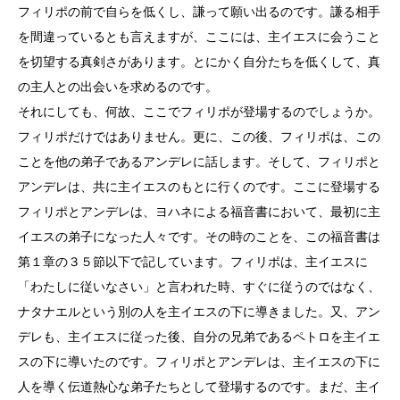
フィリポの前で自らを低くし、謙って願い出るのです。謙る相手
を間違っているとも言えますが、ここには、主イエスに会うこと
を切望する真剣さがあります。とにかく自分たちを低くして、真
の主人との出会いを求めるのです。
それにしても、何故、ここでフィリポが登場するのでしょうか。
フィリポだけではありません。更に、この後、フィリポは、この
ことを他の弟子であるアンデレに話します。そして、フィリポと
アンデレは、共に主イエスのもとに行くのです。ここに登場する
フィリポとアンデレは、ヨハネによる福音書において、最初に主
イエスの弟子になった人々です。その時のことを、この福音書は
第１章の３５節以下で記しています。フィリポは、主イエスに
「わたしに従いなさい」と言われた時、すぐに従うのではなく、
ナタナエルという別の人を主イエスの下に導きました。又、アン
デレも、主イエスに従った後、自分の兄弟であるペトロを主イエ
スの下に導いたのです。フィリポとアンデレは、主イエスの下に
人を導く伝道熱心な弟子たちとして登場するのです。まだ、主イ