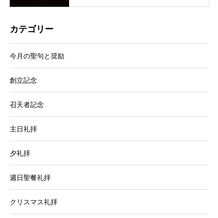
カテゴリー
今月の聖句と奨励
創立記念
召天者記念
主日礼拝
夕礼拝
週日聖餐礼拝
クリスマス礼拝