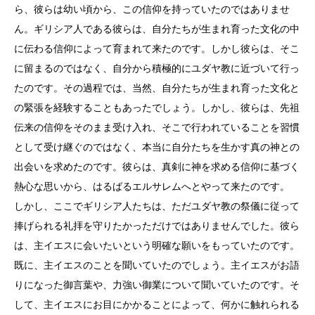
ら、彼らは幼い頃から、この信仰を持っていたのではありませ
ん。ギリシア人である彼らは、自分たちが生まれ育った文化の中
に伝わる信仰によって育まれて来たのです。しかし彼らは、そこ
に留まるのではなく、自分から積極的にユダヤ教に近づいて行っ
たのです。その過程では、当然、自分たちが生まれ育った文化と
の緊張を経験することもあったでしょう。しかし、彼らは、先祖
伝来の信仰をそのまま受け入れ、そこで行われていることを習慣
として受け継ぐのではなく、本当に自分たちを生かす真の神との
出会いを求めたのです。彼らは、真剣に神を求める信仰に基づく
熱心な思いから、はるばるエルサレムへとやって来たのです。
しかし、ここでギリシア人たちは、ただユダヤ教の祭儀に従って
捧げられる礼拝を守りたかっただけではありませんでした。彼ら
は、主イエスに会いたいという明確な願いをもっていたのです。
既に、主イエスのことを聞いていたのでしょう。主イエスがお語
りになった御言葉や、力強い御業について聞いていたのです。そ
して、主イエスにお目にかかることによって、何かに触れられる