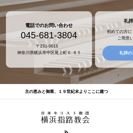
礼
電話でのお問い合わせ
初めての方に
045-681-3804
ご用意
〒231-0015
神奈川県横浜市中区尾上町６-８５
礼拝の
主の恵みと御業、１９世紀末よりここに建つ