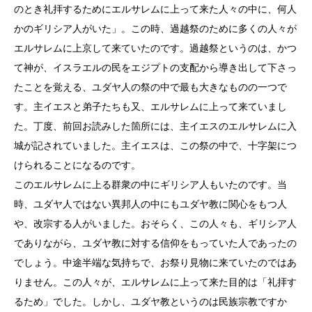
のとき礼拝するためにエルサレムに上って来た人々の中に、何人
かのギリシア人がいた」。この時、過越祭のために多くの人々が
エルサレムに上京して来ていたのです。過越祭というのは、かつ
て神が、イスラエルの民をエジプトの支配から導き出して下さっ
たことを覚える、ユダヤ人の祭の中で最も大きなものの一つで
す。主イエスと弟子たちも又、エルサレムに上って来ていまし
た。丁度、前回お読みした箇所には、主イエスのエルサレムに入
城が記されていました。主イエスは、この祭の中で、十字架につ
けられることになるのです。
このエルサレムに上る群衆の中にギリシア人もいたのです。当
時、ユダヤ人ではない異邦人の中にもユダヤ教に関心をもつ人
や、改宗する人がいました。おそらく、この人々も、ギリシア人
でありながら、ユダヤ教に対する信仰をもっていた人であったの
でしょう。中途半端な気持ちで、お祭り見物に来ていたのではあ
りません。この人々が、エルサレムに上って来た目的は「礼拝す
るため」でした。しかし、ユダヤ教というのは民族宗教ですか