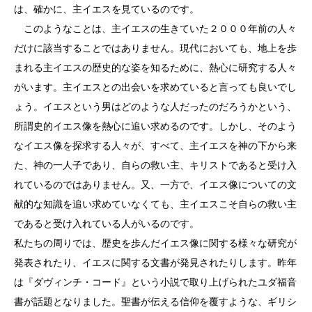
は、確かに、主イエスを見ているのです。
このようなことは、主イエスの生きていた２０００年前の人々
だけに該当することではありません。現代においても、地上を歩
まれる主イエスの歴史的な姿を知るために、熱心に研究する人々
がいます。主イエスとの出会いを求めていると言っても良いでし
ょう。イエスという男はどのような人だったのだろうかという、
所謂史的イエス像を熱心に追い求めるのです。しかし、そのよう
なイエス像を探求する人々が、すべて、主イエスを神の下から来
た、神の一人子であり、自らの救い主、キリストであると受け入
れているのではありません。又、一方で、イエス像についての文
献的な知識を追い求めていなくても、主イエスこそ自らの救い主
であると受け入れている人がいるのです。
私たちの周りでは、歴史を歩んだイエス像に関する様々な研究が
発表されたり、イエスに関する文書が発見されたりします。昨年
は『ダヴィンチ・コード』という小説で取り上げられたユダ福音
書が話題となりました。聖書が伝える信仰を覆すような、ギリシ