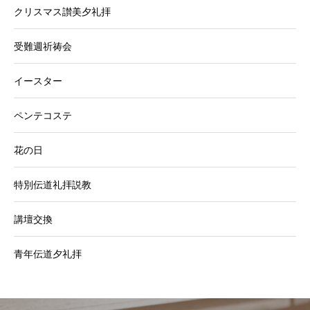
クリスマス讃美夕礼拝
受難週祈祷会
イースター
ペンテコステ
花の日
特別伝道礼拝説教
講壇交換
青年伝道夕礼拝