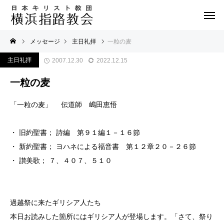
メッセージ
主日礼拝
一粒の麦
主日礼拝
2007.12.30
2022.12.15
一粒の麦
「一粒の麦」 伝道師 嶋田恵悟
・ 旧約聖書； 詩編 第９１編１－１６節
・ 新約聖書； ヨハネによる福音書 第１２章２０－２６節
・ 讃美歌； ７、４０７、５１０
過越祭に来たギリシア人たち
本日お読みした箇所にはギリシア人が登場します。「さて、祭り