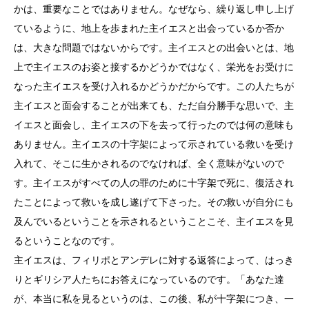
かは、重要なことではありません。なぜなら、繰り返し申し上げ
ているように、地上を歩まれた主イエスと出会っているか否か
は、大きな問題ではないからです。主イエスとの出会いとは、地
上で主イエスのお姿と接するかどうかではなく、栄光をお受けに
なった主イエスを受け入れるかどうかだからです。この人たちが
主イエスと面会することが出来ても、ただ自分勝手な思いで、主
イエスと面会し、主イエスの下を去って行ったのでは何の意味も
ありません。主イエスの十字架によって示されている救いを受け
入れて、そこに生かされるのでなければ、全く意味がないので
す。主イエスがすべての人の罪のために十字架で死に、復活され
たことによって救いを成し遂げて下さった。その救いが自分にも
及んでいるということを示されるということこそ、主イエスを見
るということなのです。
主イエスは、フィリポとアンデレに対する返答によって、はっき
りとギリシア人たちにお答えになっているのです。「あなた達
が、本当に私を見るというのは、この後、私が十字架につき、一