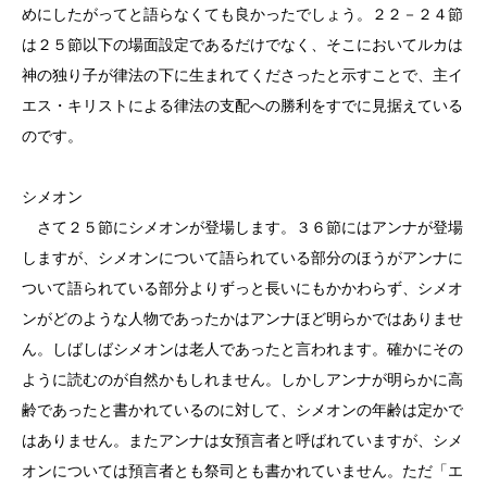
めにしたがってと語らなくても良かったでしょう。２２－２４節
は２５節以下の場面設定であるだけでなく、そこにおいてルカは
神の独り子が律法の下に生まれてくださったと示すことで、主イ
エス・キリストによる律法の支配への勝利をすでに見据えている
のです。
シメオン
さて２５節にシメオンが登場します。３６節にはアンナが登場
しますが、シメオンについて語られている部分のほうがアンナに
ついて語られている部分よりずっと長いにもかかわらず、シメオ
ンがどのような人物であったかはアンナほど明らかではありませ
ん。しばしばシメオンは老人であったと言われます。確かにその
ように読むのが自然かもしれません。しかしアンナが明らかに高
齢であったと書かれているのに対して、シメオンの年齢は定かで
はありません。またアンナは女預言者と呼ばれていますが、シメ
オンについては預言者とも祭司とも書かれていません。ただ「エ