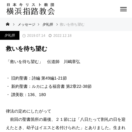
メッセージ
夕礼拝
救いを待ち望む
夕礼拝
2019.07.14
2022.12.18
救いを待ち望む
「救いを待ち望む」 伝道師 川嶋章弘
・ 旧約聖書：詩編 第49編1-21節
・ 新約聖書：ルカによる福音書 第2章22-38節
・ 讃美歌：136、180
律法の定めにしたがって
前回の聖書箇所の最後、２１節には「八日たって割礼の日を迎
えたとき、幼子はイエスと名付けられた」とありました。生まれ