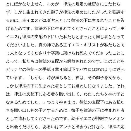
とにほかなりません。ルカが、律法の規定の厳密さにこだわら
ず、しかし生まれてきた御子が律法の定めにしたがったと強調す
るのは、主イエスがユダヤ人として律法の下に生まれたことを告
げるためです。律法の下に生まれてくださったことによって、主
イエスは律法の支配の下にいた私たちとまったく同じ者となって
くださいました。真の神である主イエス・キリストが私たちと同
じ人となってくださり十字架に架けられ死んでくださったことに
よって、私たちは律法の支配から解放されたのです。このことを
ガラテヤの信徒への手紙４章４節以下でパウロは次のように述べ
ています。「しかし、時が満ちると、神は、その御子を女から、
しかも律法の下に生まれた者としてお遣わしになりました。それ
は、律法の支配下にある者を贖い出して、わたしたちを神の子と
なさるためでした。」つまり神さまは、律法の支配下にある私た
ちを贖い出し神の子とするために、御子を律法の下に生まれた者
として遣わしてくださったのです。幼子イエスが神殿でシメオン
と出会うだけなら、あるいはアンナと出会うだけなら、律法の定