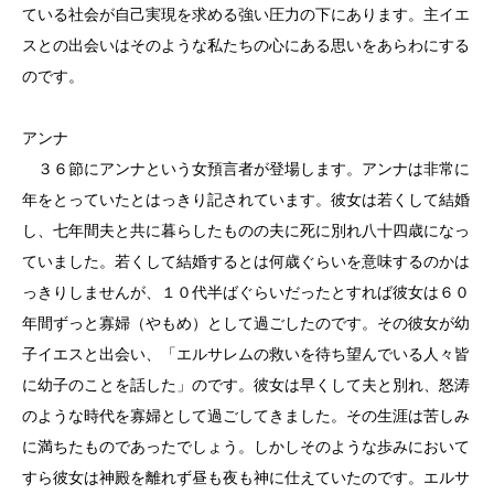
ている社会が自己実現を求める強い圧力の下にあります。主イエ
スとの出会いはそのような私たちの心にある思いをあらわにする
のです。
アンナ
３６節にアンナという女預言者が登場します。アンナは非常に
年をとっていたとはっきり記されています。彼女は若くして結婚
し、七年間夫と共に暮らしたものの夫に死に別れ八十四歳になっ
ていました。若くして結婚するとは何歳ぐらいを意味するのかは
っきりしませんが、１０代半ばぐらいだったとすれば彼女は６０
年間ずっと寡婦（やもめ）として過ごしたのです。その彼女が幼
子イエスと出会い、「エルサレムの救いを待ち望んでいる人々皆
に幼子のことを話した」のです。彼女は早くして夫と別れ、怒涛
のような時代を寡婦として過ごしてきました。その生涯は苦しみ
に満ちたものであったでしょう。しかしそのような歩みにおいて
すら彼女は神殿を離れず昼も夜も神に仕えていたのです。エルサ