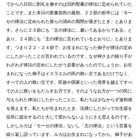
てから八日目に割礼を施すのは旧約聖書の律法に定められていた
ことです。また本日の聖書箇所の最初、２２節の前半には「モー
セの律法に定められた彼らの清めの期間が過ぎたとき」とありま
す。さらに２３節にも「主の律法に…書いてあるからである」と
あり、２４節にも「主の律法に言われているとおりに」とありま
す。つまり２２－２４節で、お生まれになった御子が律法の定め
にしたがったことが言われているのです。なぜ神さまの独り子が
わざわざ律法の定めにしたがう必要があったのでしょうか。お生
まれになった御子はイスラエルの民の救い主であるだけでなく、
すべての人の救い主です。民族や国家といった境界を越えてすべ
ての人に救いをもたらすお方です。そのようなお方が一つの民に
与えられた律法にしたがったことに、私たちは少なからず違和感
を覚えます。私たちが生まれたとき、法律にしたがって出生届を
役所に提出するのと大して変わらないようにさえ思えるのです。
しかしルカは「モーセの律法」ないし「主の律法」という言葉を
繰り返し語っています。ルカはお生まれになってから、御子があ