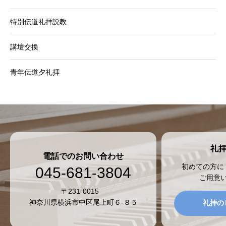
特別伝道礼拝説教
講壇交換
青年伝道夕礼拝
礼
電話でのお問い合わせ
初めての方に
045-681-3804
ご用意
〒231-0015
神奈川県横浜市中区尾上町６-８５
礼拝の