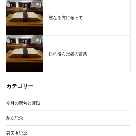
聖なる方に倣って
目の澄んだ者の言葉
カテゴリー
今月の聖句と奨励
創立記念
召天者記念