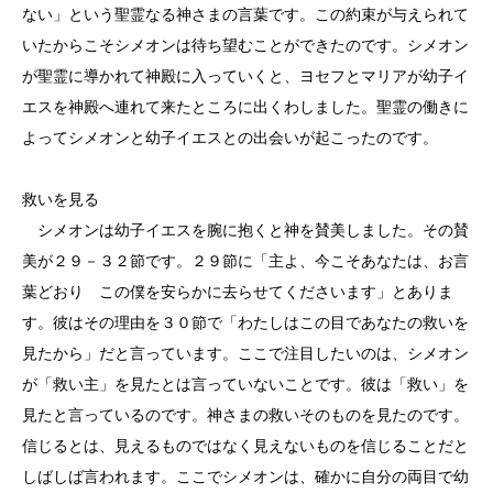
ない」という聖霊なる神さまの言葉です。この約束が与えられて
いたからこそシメオンは待ち望むことができたのです。シメオン
が聖霊に導かれて神殿に入っていくと、ヨセフとマリアが幼子イ
エスを神殿へ連れて来たところに出くわしました。聖霊の働きに
よってシメオンと幼子イエスとの出会いが起こったのです。
救いを見る
シメオンは幼子イエスを腕に抱くと神を賛美しました。その賛
美が２９－３２節です。２９節に「主よ、今こそあなたは、お言
葉どおり この僕を安らかに去らせてくださいます」とありま
す。彼はその理由を３０節で「わたしはこの目であなたの救いを
見たから」だと言っています。ここで注目したいのは、シメオン
が「救い主」を見たとは言っていないことです。彼は「救い」を
見たと言っているのです。神さまの救いそのものを見たのです。
信じるとは、見えるものではなく見えないものを信じることだと
しばしば言われます。ここでシメオンは、確かに自分の両目で幼