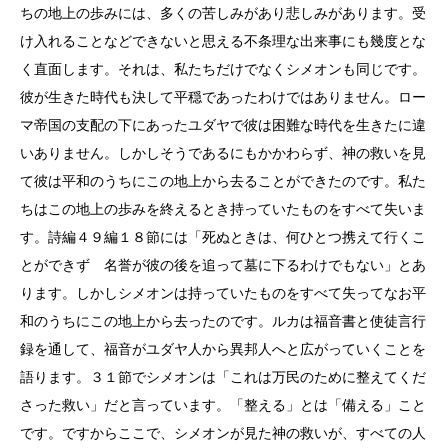
ちの地上の歩みには、多くの苦しみがあり悲しみがあります。受
け入れることなどできないと思える不条理な出来事にも幾度とな
く直面します。それは、私たちだけでなくシメオンも同じです。
彼が生きた時代も決して平穏であったわけではありません。ロー
マ帝国の支配の下にあったユダヤで彼は困難な時代を生きたに違
いありません。しかしそうであるにもかかわらず、神の救いを見
て彼は平和のうちにこの地上から去ることができたのです。私た
ちはこの地上の歩みを終えるとき持っていたものをすべて失いま
す。詩編４９編１８節には「死ぬときは、何ひとつ携えて行くこ
とができず 名誉が彼の後を追って墓に下るわけでもない」とあ
ります。しかしシメオンは持っていたものをすべて失ってなお平
和のうちにこの地上から去ったのです。ルカは福音書と使徒言行
録を通して、福音がユダヤ人から異邦人へと広がっていくことを
語ります。３１節でシメオンは「これは万民のために整えてくだ
さった救い」だと言っています。「整える」とは「備える」こと
です。ですからここで、シメオンが見た神の救いが、すべての人