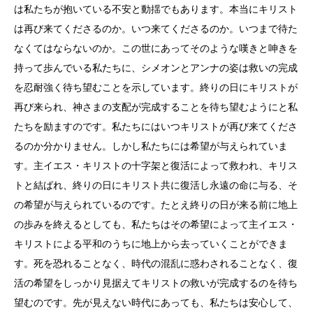
は私たちが抱いている不安と動揺でもあります。本当にキリスト
は再び来てくださるのか。いつ来てくださるのか。いつまで待た
なくてはならないのか。この世にあってそのような嘆きと呻きを
持って歩んでいる私たちに、シメオンとアンナの姿は救いの完成
を忍耐強く待ち望むことを示しています。終りの日にキリストが
再び来られ、神さまの支配が完成することを待ち望むようにと私
たちを励ますのです。私たちにはいつキリストが再び来てくださ
るのか分かりません。しかし私たちには希望が与えられていま
す。主イエス・キリストの十字架と復活によって救われ、キリス
トと結ばれ、終りの日にキリスト共に復活し永遠の命に与る、そ
の希望が与えられているのです。たとえ終りの日が来る前に地上
の歩みを終えるとしても、私たちはその希望によって主イエス・
キリストによる平和のうちに地上から去っていくことができま
す。死を恐れることなく、時代の混乱に惑わされることなく、復
活の希望をしっかり見据えてキリストの救いが完成するのを待ち
望むのです。先が見えない時代にあっても、私たちは安心して、