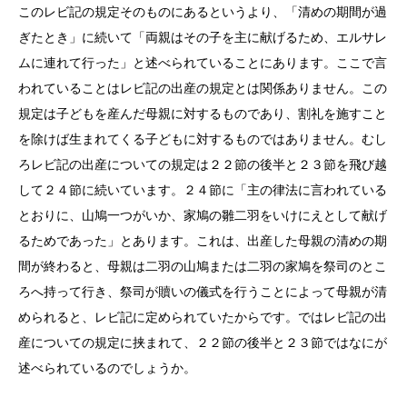
このレビ記の規定そのものにあるというより、「清めの期間が過
ぎたとき」に続いて「両親はその子を主に献げるため、エルサレ
ムに連れて行った」と述べられていることにあります。ここで言
われていることはレビ記の出産の規定とは関係ありません。この
規定は子どもを産んだ母親に対するものであり、割礼を施すこと
を除けば生まれてくる子どもに対するものではありません。むし
ろレビ記の出産についての規定は２２節の後半と２３節を飛び越
して２４節に続いています。２４節に「主の律法に言われている
とおりに、山鳩一つがいか、家鳩の雛二羽をいけにえとして献げ
るためであった」とあります。これは、出産した母親の清めの期
間が終わると、母親は二羽の山鳩または二羽の家鳩を祭司のとこ
ろへ持って行き、祭司が贖いの儀式を行うことによって母親が清
められると、レビ記に定められていたからです。ではレビ記の出
産についての規定に挟まれて、２２節の後半と２３節ではなにが
述べられているのでしょうか。