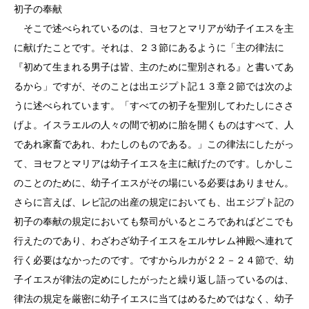
初子の奉献
そこで述べられているのは、ヨセフとマリアが幼子イエスを主
に献げたことです。それは、２３節にあるように「主の律法に
『初めて生まれる男子は皆、主のために聖別される』と書いてあ
るから」ですが、そのことは出エジプト記１３章２節では次のよ
うに述べられています。「すべての初子を聖別してわたしにささ
げよ。イスラエルの人々の間で初めに胎を開くものはすべて、人
であれ家畜であれ、わたしのものである。」この律法にしたがっ
て、ヨセフとマリアは幼子イエスを主に献げたのです。しかしこ
のことのために、幼子イエスがその場にいる必要はありません。
さらに言えば、レビ記の出産の規定においても、出エジプト記の
初子の奉献の規定においても祭司がいるところであればどこでも
行えたのであり、わざわざ幼子イエスをエルサレム神殿へ連れて
行く必要はなかったのです。ですからルカが２２－２４節で、幼
子イエスが律法の定めにしたがったと繰り返し語っているのは、
律法の規定を厳密に幼子イエスに当てはめるためではなく、幼子