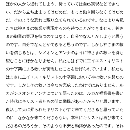
ほかの人から遅れてしまう。待っていては自己実現などできな
い。だから立ち止まってはだめだ。もっと動き回らなくてはだめ
だ。そのような恐れに駆り立てられているのです。なによりも私
たちは神さまの御業が実現するのを待つことができません。神さ
まの御業の実現を待つのではなく、自分でなんとかしようと思う
のです。自分でなんとかできると思うのです。しかし神さまの救
いを信じるとは、シメオンとアンナのように神さまの救いを待ち
望むことにほかなりません。私たちはすでに主イエス・キリスト
の十字架による救いが実現したことを告げられています。私たち
はまさに主イエス・キリストの十字架において神の救いを見たの
です。しかしその救いは今なお完成したわけではありません。ル
カがシメオンとアンナについて語ったのは、ルカが福音書を書い
た時代にキリスト者たちの間に動揺があったからだと思います。
復活して天に昇られたキリストがすぐ来てくださると思っていた
のに、なかなか来てくださらない。本当にキリストは再び来てく
ださるのだろうか、そのような不安と動揺があったのです。それ